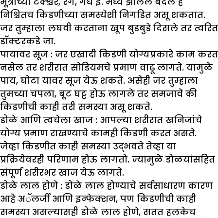
मूत्राच्या टेक्श्चर, रंग, गंध इ. मध्ये झालेले बदल हे
निश्चितच किडणीच्या समस्येशी निगडित असू शकतात.
जर तुम्हाला लघवी करताना खूप बुडबुडे दिसले तर त्वरित
डॉक्टरकडे जा.
पायावर सूज :
जर एखादी किडणी योग्यप्रकारे काम करत
नसेल तर शरीरात सोडियमचे प्रमाण वाढू लागते. यामुळे
पाय, घोटा यावर सूज येऊ शकते. असेही जर तुम्हाला
तुमच्या चपला, बूट घट्ट होऊ लागले तर समजावे की
किडणीची काही तरी समस्या असू शकते.
डोळे आणि त्वचेला खाज :
आपल्या शरीरात खनिजांचे
योग्य प्रमाण राखण्याचे कामही किडणी करत असते.
जेव्हा किडणीत काही समस्या उद्भवते तेव्हा या
प्रक्रियेवरही परिणाम होऊ लागतो. ज्यामुळे डोळयांसहित
संपूर्ण शरीरभर खाज येऊ लागते.
डोळे लाल होणे :
डोळे लाल होण्याचे सर्वसाधारण कारण
आहे अॅलर्जी आणि इन्फेक्शन, पण किडणीची काही
समस्या असल्यासही डोळे लाल होणे, सतत हलकेच