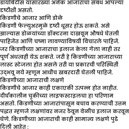
डायबिटीस यासारख्या अनेक आजारांचा संबंध आपल्या
दृष्टीशी असतो.
किडणीचे आजार आणि डोळे
किडणी फेल्युअरमुळे दृष्टी धूसर होऊ शकते. असे
झाल्यास डोळयांच्या डॉक्टरना दाखवून औषधे घेतली
पाहिजेत आणि चष्मा लावण्याविषयी विचारले पाहिजे.
जर किडणीच्या आजाराचा इलाज केला गेला नाही तर
पूर्ण अंधत्वही येऊ शकते. जरी हे किडणीच्या आजाराच्या
लास्ट स्टेजला होत असले तरी या प्रकारची परिस्थिती
उद्भवू नये म्हणून आधीच खबरदारी घेतली पाहिजे.
किडणीच्या आजाराची लक्षणे
किडणीचे आजार काही एकाएकी उत्पन्न होत नाहीत.
दीर्घकालीन चुकीच्या लाइफस्टाइलचा हा परिणाम
असतो. किडणीच्या आजारांपासून बचाव करण्याची उत्तम
पद्धत म्हणजे लक्षणांवर नजर ठेवून वेळीच इलाज करवून
घेणे. किडणीच्या आजाराची काही सामान्य लक्षणे पुढे
दिली आहेत :