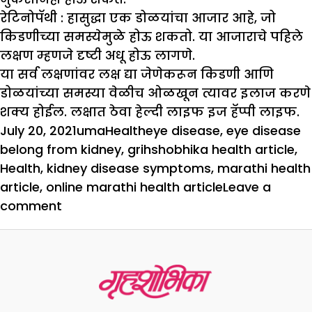
रेटिनोपॅथी :
हासुद्धा एक डोळयांचा आजार आहे, जो
किडणीच्या समस्येमुळे होऊ शकतो. या आजाराचे पहिले
लक्षण म्हणजे दृष्टी अधू होऊ लागणे.
या सर्व लक्षणांवर लक्ष द्या जेणेकरून किडणी आणि
डोळयांच्या समस्या वेळीच ओळखून त्यावर इलाज करणे
शक्य होईल. लक्षात ठेवा हेल्दी लाइफ इज हॅप्पी लाइफ.
Posted
Author
Categories
Tags
July 20, 2021
uma
Health
eye disease
,
eye disease
on
belong from kidney
,
grihshobhika health article
,
Health
,
kidney disease symptoms
,
marathi health
article
,
online marathi health article
Leave a
on
comment
डोळ्यांचे
किडणी
कनेक्शन