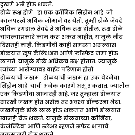
दुखणे असे होऊ शकते.
डोळे रुक्ष होणे :
हा एक क्रॉनिक सिंड्रोम आहे. जो
कालपरत्वे अधिक जोमाने वर येतो. तुम्ही डोळे जेवढे
अधिक रगडाल तेवढे ते अधिक रुक्ष होतील. रुक्ष डोळे
चांगल्याप्रकारे काम करू शकत नाहीत, यामुळे नीट
दिसतही नाही. किडणीची काही समस्या असल्यास
डोळयात खूप कॅल्शिअम आणि फॉस्फेट जमा होऊ
लागते. यामुळे डोळे अधिकच रुक्ष होतात. ज्यामुळे
त्यांच्या आरोग्यावर वाईट परिणाम होतो.
डोळयांची जखम :
डोळयांची जखम हा एक वेदनेचा
सिंड्रोम आहे. याची अनेक कारणे असू शकतात, ज्यातील
एक किडणीचा आजारही आहे. जर तुम्हाला डोळयात
सारखी जखम होत असेल तर अवश्य डॉक्टरना भेटा.
जखमेमुळे डोळे लाल होऊ शकतात आणि डोळयात
खाजही येऊ शकते. यामुळे डोळयाच्या कॉर्निया,
कंजंक्टिवा आणि स्लेअर म्हणजे सफेद भागाचे
नुकसानही होऊ शकते.