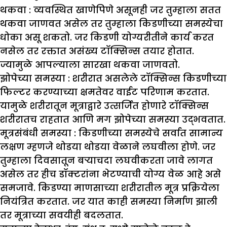
थकवा :
व्यवस्थित खाणेपिणे असूनही जर तुम्हाला सतत
थकवा जाणवत असेल तर तुम्हाला किडणीच्या समस्येचा
धोका असू शकतो. जर किडणी योग्यरीतीने कार्य करत
नसेल तर रक्तात असंख्य टॉक्सिन्स तयार होतात.
ज्यामुळे आपल्याला सारखा थकवा जाणवतो.
झो
पेच्या समस्या :
शरीरात असलेले टॉक्सिन्स किडणीच्या
फिल्टर करण्याच्या क्षमतेवर वाईट परिणाम करतात.
यामुळे शरीरातून मूत्राद्वारे उत्सर्जित होणारे टॉक्सिन्स
शरीरातच राहतात आणि मग झोपेच्या समस्या उद्भवतात.
मूत्रसंबंधी समस्या :
किडणीच्या समस्येचे सर्वात सामान्य
लक्षण म्हणजे थोडया थोडया वेळाने लघवीला होणे. जर
तुम्हाला दिवसातून बऱ्याचदा लघवीकरता जावे लागत
असेल तर हीच डॉक्टरांना भेटण्याची योग्य वेळ आहे असे
समजावे. किडण्या माणसाच्या शरीरातील मूत्र प्रक्रियेला
नियंत्रित करतात. जर यात काही समस्या निर्माण झाली
तर मूत्राच्या सवयीही बदलतात.