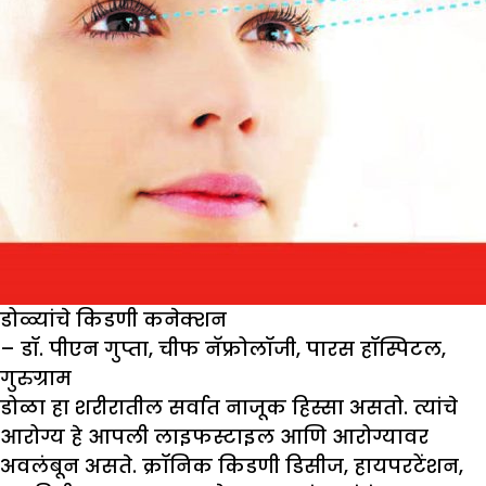
डोळ्यांचे किडणी कनेक्शन
– डॉ. पीएन गुप्ता
,
चीफ नॅफ्रोलॉजी
,
पारस हॉस्पिटल
,
गुरुग्राम
डोळा हा शरीरातील सर्वात नाजूक हिस्सा असतो. त्यांचे
आरोग्य हे आपली लाइफस्टाइल आणि आरोग्यावर
अवलंबून असते. क्रॉनिक किडणी डिसीज, हायपरटेंशन,