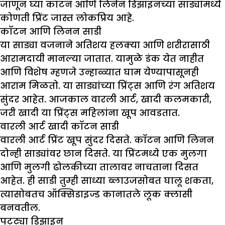
जाणून घ्या कॉटन आणि लिनेन डिझाइनच्या साड्यांमध्ये
कोणती प्रिंट जास्त लोकप्रिय आहे.
कॉटन आणि लिनन साडी
या साड्या वजनाने अतिशय हलक्या आणि शरीरासाठी
आरामदायी मानल्या जातात. यामुळे डंक येत नाहीत
आणि विशेष म्हणजे उन्हाळ्यात घाम येण्यापासूनही
आराम मिळतो. या साड्यांच्या प्रिंट्स आणि रंग अतिशय
सुंदर आहेत. आजकाल वारली आर्ट, खादी कलमकारी,
जरी खादी या प्रिंट्स महिलांना खूप आवडतात.
वारली आर्ट खादी कॉटन साडी
वारली आर्ट प्रिंट खूप सुंदर दिसते. कॉटन आणि लिनन
दोन्ही साड्यांवर छान दिसते. या प्रिंटमध्ये एक मुलगा
आणि मुलगी ढोलकीच्या तालावर नाचताना दिसत
आहेत. ही साडी तुम्ही साध्या ब्लाउजसोबत घालू शकता,
त्यासोबतच ऑक्सिडाइज्ड कानातले लूक क्लासी
बनवतील.
पट्ट्या डिझाइन