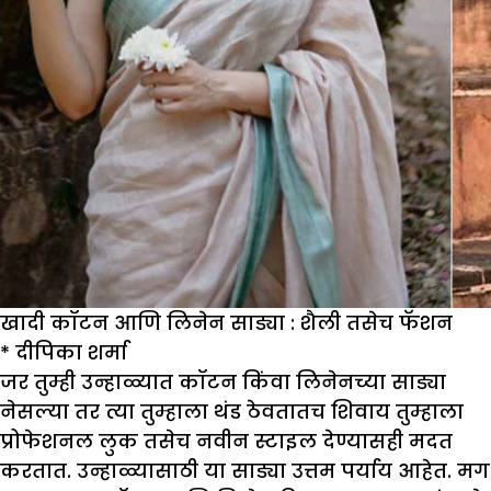
खादी कॉटन आणि लिनेन साड्या : शैली तसेच फॅशन
*
दीपिका शर्मा
जर तुम्ही उन्हाळ्यात कॉटन किंवा लिनेनच्या साड्या
नेसल्या तर त्या तुम्हाला थंड ठेवतातच शिवाय तुम्हाला
प्रोफेशनल लुक तसेच नवीन स्टाइल देण्यासही मदत
करतात. उन्हाळ्यासाठी या साड्या उत्तम पर्याय आहेत. मग