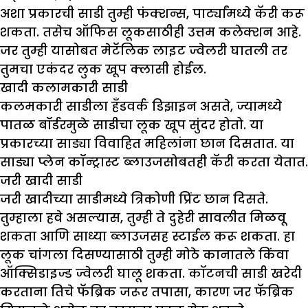
अशा प्रकारची साडी तुम्ही फंक्शन्स, पार्ट्यांमध्ये कॅरी करू
शकता. तसेच ऑफिस लूकसाठीही उत्तम कलेक्शन आहे.
जर तुम्ही यासोबत मेटॅलिक लाइट ज्वेलरी घातली तर
तुमचा एकंदर लुक खूप क्लासी होईल.
खादी कलामकारी साडी
कलमकारी साडीला हँडवर्क डिझाइन असते, ज्यामध्ये
पातळ बॉर्डरमुळे साडीचा लूक खूप सुंदर होतो. या
प्रकारच्या साड्या विवाहित महिलांना छान दिसतात. या
साड्या प्लेन कॉन्ट्रास्ट ब्लाउजसोबतही कॅरी करता येतात.
जरी खादी साडी
जरी खादीच्या साडीमध्ये त्रिकोणी प्रिंट छान दिसते.
तुम्हाला हवे असल्यास, तुम्ही ते दुहेरी सावलीत मिळवू
शकता आणि साध्या ब्लाउजसह स्टाईल करू शकता. हा
लूक चांगला दिसण्यासाठी तुम्ही मोठे कानातले किंवा
ऑक्सिडाइज्ड ज्वेलरी घालू शकता. कॉटनची साडी खरेदी
करताना तिचे फॅब्रिक जरूर तपासा, कारण जर फॅब्रिक