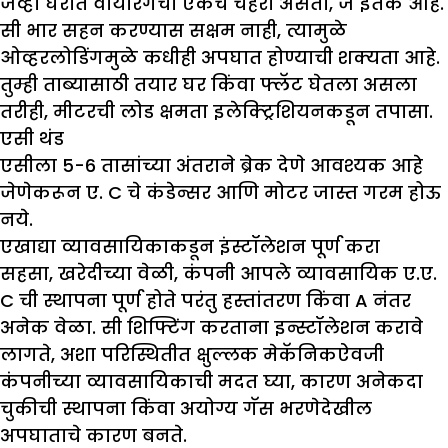
जेव्हा घरात वायरिंगचा एकच चेहरा असतो, जे इतके आहे.
सी भार सहन करण्यास सक्षम नाही, त्यामुळे
ओव्हरलोडिंगमुळे कधीही अपघात होण्याची शक्यता आहे.
तुम्ही ताब्यासाठी तयार घर किंवा फ्लॅट घेतला असला
तरीही, मीटरची लोड क्षमता इलेक्ट्रिशियनकडून तपासा.
एसी
थंड
एसीला 5-6 तासांच्या अंतराने ब्रेक देणे आवश्यक आहे
जेणेकरून ए. C चे कंडेन्सर आणि मोटर जास्त गरम होऊ
नये.
एखाद्या व्यावसायिकाकडून इंस्टॉलेशन पूर्ण करा
सहसा, खरेदीच्या वेळी, कंपनी आपले व्यावसायिक ए.ए.
C ची स्थापना पूर्ण होते परंतु हस्तांतरण किंवा A नंतर
अनेक वेळा. सी शिफ्टिंग करताना इन्स्टॉलेशन करावे
लागते, अशा परिस्थितीत क्षुल्लक मेकॅनिकऐवजी
कंपनीच्या व्यावसायिकाची मदत घ्या, कारण अनेकदा
चुकीची स्थापना किंवा अयोग्य गॅस भरणेदेखील
अपघाताचे कारण बनते.