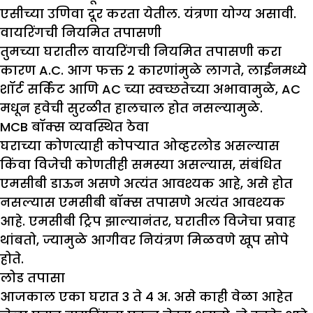
एसीच्या उणिवा दूर करता येतील. यंत्रणा योग्य असावी.
वायरिंगची नियमित तपासणी
तुमच्या घरातील वायरिंगची नियमित तपासणी करा
कारण A.C. आग फक्त 2 कारणांमुळे लागते, लाईनमध्ये
शॉर्ट सर्किट आणि AC च्या स्वच्छतेच्या अभावामुळे, AC
मधून हवेची सुरळीत हालचाल होत नसल्यामुळे.
MCB
बॉक्स व्यवस्थित ठेवा
घराच्या कोणत्याही कोपऱ्यात ओव्हरलोड असल्यास
किंवा विजेची कोणतीही समस्या असल्यास, संबंधित
एमसीबी डाऊन असणे अत्यंत आवश्यक आहे, असे होत
नसल्यास एमसीबी बॉक्स तपासणे अत्यंत आवश्यक
आहे. एमसीबी ट्रिप झाल्यानंतर, घरातील विजेचा प्रवाह
थांबतो, ज्यामुळे आगीवर नियंत्रण मिळवणे खूप सोपे
होते.
लोड तपासा
आजकाल एका घरात 3 ते 4 अ. असे काही वेळा आहेत