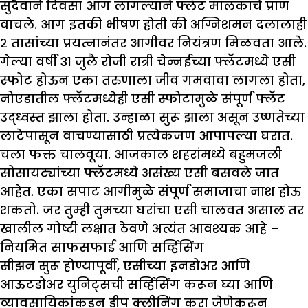
सुदैवाने दिवसा आग लागल्याने फ्लॅट मालकाचे प्राण
वाचले. आग इतकी भीषण होती की अग्निशमन दलालाही
२ तासांच्या प्रयत्नानंतर आगीवर नियंत्रण मिळवता आले.
गेल्या वर्षी 31 जुलै रोजी रात्री चेन्नईच्या फ्लॅटमध्ये एसी
स्फोट होऊन एका तरुणाला जीव गमवावा लागला होता,
नोएडातील फ्लॅटमध्येही एसी स्फोटामुळे संपूर्ण फ्लॅट
उद्ध्वस्त झाला होता. उन्हाळा सुरू झाला असून उष्णतेच्या
लाटेपासून वाचण्यासाठी प्रत्येकजण आपापल्या घरात.
चला फक्त चालवूया. आजकाल शहरांमध्ये बहुमजली
सोसायट्यांच्या फ्लॅटमध्ये असंख्य एसी बसवले जात
आहेत. एका सपाट आगीमुळे संपूर्ण समाजाचा नाश होऊ
शकतो. जर तुम्ही तुमच्या घरांचा एसी चालवत असाल तर
खालील गोष्टी लक्षात ठेवणे अत्यंत आवश्यक आहे –
नियमित साफसफाई आणि सर्व्हिसिंग
सीझन सुरू होण्यापूर्वी, एसीच्या इनडोअर आणि
आऊटडोअर युनिट्सची सर्व्हिसिंग करून घ्या आणि
व्यावसायिकांकडून डीप क्लीनिंग करा जेणेकरून