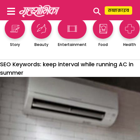
⚲
सब्सक्राइब
Story
Beauty
Entertainment
Food
Health
SEO Keywords:
keep interval while running AC in
summer