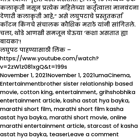
कलाकृती नसून प्रत्येक महिलेच्या कर्तृत्वाला मानवंदना
देणारी कलाकृती आहे,” असे लघुपटाचे प्रस्तुतकर्ता
कॉटन किंगचे संचालक कौशिक मराठे यांनी सांगितले.
चला, थोडे आणखी समजून घेऊया ’कशा असतात ह्या
बायका’!
लघुपट पाहण्यासाठी लिंक –
https://www.youtube.com/watch?
v=2zW1z081xgQ&t=199s
Posted
Author
Categories
November 1, 2021
November 1, 2021
uma
Cinema
,
on
Tags
Entertainment
brother sister relationship based
movie
,
cotton king
,
entertainment
,
grihshobhika
entertainment article
,
kasha astat hya bayka
,
marathi short film
,
marathi short film kasha
astat hya bayka
,
marathi short movie
,
online
marathi entertainment article
,
starcast of kasha
on
astat hya bayka
,
teaser
Leave a comment