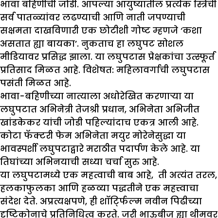
भावा बहिणीची जोडी. आपल्या आयुष्यातील प्रत्येक स्त्रिची
सर्व पातळ्यांवर लढण्याची आणि नाती जपण्याची
सक्षमता दाखविणारी एक छोटीशी गोष्ट म्हणजे ‘कशा
असतात ह्या बायका’. नुकताच हा लघुपट सोशल
मीडियावर प्रसिद्ध झाला. या लघुपटास प्रेक्षकांचा उत्स्फूर्त
प्रतिसाद मिळत आहे. विशेषत: महिलावर्गाची लघुपटास
पसंती मिळत आहे.
भावा-बहिणीच्या नात्याला अधोरेखित करणाऱ्या या
लघुपटात अभिनेत्री तेजश्री प्रधान, अभिनेता अभिजीत
खांडकेकर यांची जोडी पहिल्यांदाच एकत्र आली आहे.
कोटा फॅक्टरी फेम अभिनेता मयुर मोरेनेसुद्धा या
भावस्पर्शी लघुपटाद्वारे मराठीत पदार्पण केले आहे. या
तिघांच्या अभिनयाची सध्या चर्चा सुरु आहे.
या लघुपटामध्ये एक महत्वाची बाब आहे, ती अत्यंत तरल,
हलकाफुलका आणि हळव्या पद्धतीने एक महत्त्वाचा
संदेश देते. अप्रत्यक्षपणे, ही शॉर्ट्फिल्म नवीन पिढीच्या
दृष्टिकोनाचे प्रतिनिधित्व करते. जरी भाऊबीज ह्या थीमवर