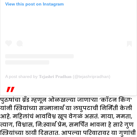
View this post on Instagram
A post shared by 𝐓𝐞𝐣𝐚𝐬𝐡𝐫𝐢 𝐏𝐫𝐚𝐝𝐡𝐚𝐧 (@tejashripradhan)
पुरुषांचा ब्रॅंड म्हणून ओळखल्या जाणाऱ्या ’कॉटन किंग’
यांनी स्त्रियांच्या सन्मानार्थ या लघुपटाची निर्मिती केली
आहे. महिलांचं भावविश्व खूप वेगळं असतं. माया, ममता,
त्याग, विश्वास, नि:स्वार्थ प्रेम, समर्पित भावना हे सारे गुण
स्त्रियांच्या ठायी दिसतात. आपल्या परिवारावर या गुणांची