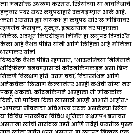
त्या मनसोक्त उधळण करतात. स्त्रियांच्या या भावविश्वाचे
हळूवार पदर सदर लघुपटाद्वारे उलगड्ण्य़ात आले आहे.
‘कशा असतात ह्या बायका’ हा लघुपट सोशल मीडियावर
म्हणजेच फेसबुक, युट्यूब, इन्स्टाग्राम वर पाहायला
मिळेल. अदभूत क्रिएटीव्हज निर्मित हा लघुपट दिग्दर्शित
केला आहे वैभव पंडित यांनी आणि लिहिला आहे मोनिका
धारणकर यांनी.
दिग्दर्शक वैभव पंडित म्हणतात, ”भाऊबीजेच्या निमित्ताने
शॉर्ट्फिल्म बनवण्य़ासाठी कॉटनकिंगकडून असा ब्रिफ
मिळणे विलक्षण होते. उत्तम चर्चा, विचारमंथन आणि
अनेकवेळा लिखाण केल्यानंतर आम्ही कथेची योग्य नस
पकडू शकलो. कॉटनकिंगने आम्हाला जी मोकळीक
दिली, जो पाठिंबा दिला त्यासाठी आम्ही आभारी आहोत.’’
”आपल्या जीवनाचा अविभाज्य घटक असलेल्या स्त्रिया
या विविध पातळीवर विविध भूमिका सक्षमपणॆ बजावत
असताना त्यांची तारांबळ उडते आणि तरीही घरातील पुरुष
मात्र त्यांना गृहीत धरत असतात. हा लघुपट निव्वळ एक