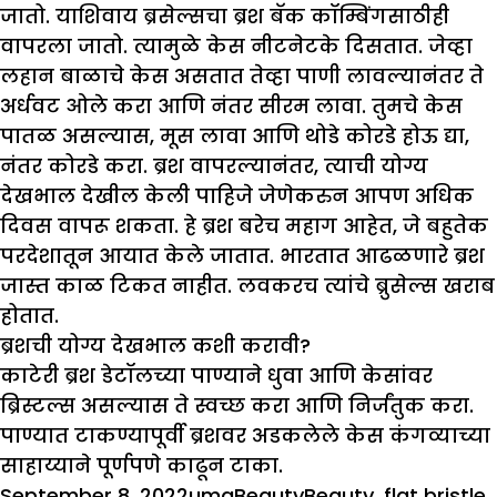
जातो. याशिवाय ब्रसेल्सचा ब्रश बॅक कॉम्बिंगसाठीही
वापरला जातो. त्यामुळे केस नीटनेटके दिसतात. जेव्हा
लहान बाळाचे केस असतात तेव्हा पाणी लावल्यानंतर ते
अर्धवट ओले करा आणि नंतर सीरम लावा. तुमचे केस
पातळ असल्यास, मूस लावा आणि थोडे कोरडे होऊ द्या,
नंतर कोरडे करा. ब्रश वापरल्यानंतर, त्याची योग्य
देखभाल देखील केली पाहिजे जेणेकरुन आपण अधिक
दिवस वापरू शकता. हे ब्रश बरेच महाग आहेत, जे बहुतेक
परदेशातून आयात केले जातात. भारतात आढळणारे ब्रश
जास्त काळ टिकत नाहीत. लवकरच त्यांचे ब्रुसेल्स खराब
होतात.
ब्रशची योग्य देखभाल कशी करावी
?
काटेरी ब्रश डेटॉलच्या पाण्याने धुवा आणि केसांवर
ब्रिस्टल्स असल्यास ते स्वच्छ करा आणि निर्जंतुक करा.
पाण्यात टाकण्यापूर्वी ब्रशवर अडकलेले केस कंगव्याच्या
साहाय्याने पूर्णपणे काढून टाका.
Posted
Author
Categories
Tags
September 8, 2022
uma
Beauty
Beauty
,
flat bristle