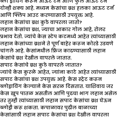
ब्लो ड्रायिंग करून आऊट टर्न आणि फुल आऊट टर्न
दोन्ही शक्य आहे. मध्यम केसांचा ब्रश हलका आऊट टर्न
आणि फ्लिप आउट करण्यासाठी उपयुक्त आहे.
लहान केसांचा ब्रश कुठे वापरला जातो
?
लहान केसांचा ब्रश, ज्याचा आकार गोल आहे, रोलर
प्रभाव देतो. ज्यांचे केस स्टेप कटमध्ये आहेत त्यांच्यासाठी
लहान केसांच्या ब्रशने ते पूर्ण बाहेर करून कोरडे उडवणे
चांगले आहे. केसांमधील फ्रिंज काढण्यासाठी लहान
केसांचे ब्रश देखील वापरले जातात.
सपाट केसांचे ब्रश कुठे वापरले जातात
?
ज्यांचे केस कुरळे आहेत, ज्यांना काटे आहेत त्यांच्यासाठी
सपाट केसांचा ब्रश उपयुक्त आहे. केस स्ट्रेट करून
ब्लोड्रायिंग केल्याने केस सरळ दिसतात. याशिवाय जर
केस खूप पातळ असतील आणि पुढचा भाग लहान असेल
तर तुम्ही त्यांच्यासाठी लहान सपाट केसांचा ब्रश घेऊन
ब्लोड्री करू शकता. कपाळावर पुढील बाळाच्या
केसांसाठी लहान सपाट केसांचा ब्रश देखील वापरला