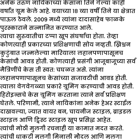
अनेक तरुण नायिकांच्या केसांना तिने गेल्या काही
वर्षांत ग्रूम केले आहे. वयाच्या १८ व्या वर्षी तिने या क्षेत्रात
पाऊल ठेवले. 2009 मध्ये त्यांना दादासाहेब फाळके
पुरस्काराने सन्मानित करण्यात आले.
त्याचा सुरुवातीचा टप्पा खूप संघर्षाचा होता. तेव्हा
कोणत्याही प्रकारच्या प्रशिक्षणाची सोय नव्हती. ख्रिश्चन
कुटुंबात जन्मलेल्या मारियाला लहानपणापासूनच
केसांची आवड होती. कोणत्याही प्रसंगी आजूबाजूच्या सर्व
मैत्रिणींचे केस ती स्वत: चघळत असे. त्यांना
लहानपणापासूनच केसांच्या सजावटीची आवड होती.
त्याला वेगवेगळ्या प्रकारे ग्रूमिंग करण्याची आवड होती.
हिरोइन्सचे केस ग्रूमिंग करताना त्याने सर्व प्रशिक्षण
घेतले. परिणामी, त्याने नायिकांना अनेक हेअर स्टाईल
दाखवल्या, ज्यात वायर बन, चायनीज स्टाइल, ब्राइडल
स्टाइल आणि ट्विस्ट स्टाइल खूप प्रसिद्ध आहेत.
त्यांची मोठी मुलगी रचनाही या कामात मदत करते.
त्यांची धाकटी मुलगी मिनाली मौदल आणि मुलगा