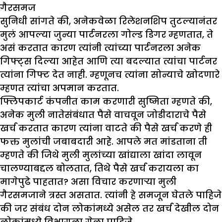
गैरसमज
सुनिधी सांगते की, अनेकवेळा रिलेशनशिप तुटल्यानंतर
मुलं आपल्या जुन्या पार्टनरला गोल्ड डिगर म्हणतात, ते
असं करतात कारण त्यांनी त्यांच्या पार्टनरला अनेक
गिफ्ट्स दिल्या आहेत आणि त्या बदल्यात त्यांचा पार्टनर
त्यांना गिफ्ट देत नाही. म्हणूनच त्यांना सोन्याचे खोदणारे
म्हणत त्यांचा अपमान करतात.
फ्लिपकार्ट कंपनीत काम करणारी सुष्मिता म्हणते की,
अनेक मुली नातेसंबंधात पैसे वाचवून जोडीदाराचे पैसे
खर्च करतात कारण त्यांना वाटते की पैसे खर्च करणे ही
फक्त मुलांची जबाबदारी आहे. आपले मत मांडताना ती
म्हणते की जिथे मुली मुलांच्या खांद्याला खांदा लावून
चालण्याबद्दल बोलतात, तिथे पैसे खर्च करायला का
मागेपुढे पाहतात? असा विचार करणाऱ्या मुली
गैरसमजाने त्रस्त असतात. त्यांनी हे समजून घेतले पाहिजे
की जर संबंध दोन लोकांमध्ये असेल तर खर्च देखील दोन
लोकांमध्ये विभागला गेला पाहिजे.