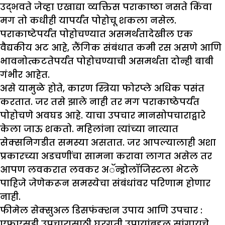
उद्भवते जेव्हा एखाद्या व्यक्तिस पराकाष्ठा नसते किंवा
मग तो कधीही यापर्यंत पोहोचू शकला नसेल.
पराकाष्टेपर्यंत पोहोचण्यात असमर्थतादेखील एक
वैद्यकीय अट आहे, लैंगिक संबंधात कमी रस असणे आणि
भावनोत्कटतेपर्यंत पोहोचण्याची असमर्थता दोन्ही बाबी
गंभीर आहेत.
असे यामुळे होते, कारण स्त्रिया फोरप्ले अधिक पसंत
करतात. जर तसे झाले नाही तर मग पराकाष्ठेपर्यंत
पोहोचणे अवघड आहे. याचा उपचार मानसोपचाराद्वारे
केला जाऊ शकतो. महिलांना त्यांच्या नात्यात
सेक्सनिगडीत समस्या असतात. जर आपल्यालाही अशा
प्रकारच्या अडचणींचा सामना करावा लागत असेल तर
आपण लवकरात लवकर अॅन्ड्रोलॉजिस्टला भेटले
पाहिजे जेणेकरून समस्येचा संबंधांवर परिणाम होणार
नाही.
फीमेल सेक्सुअल डिसफंक्शन उपाय आणि उपचार :
एफएसडी उपचारासाठी घरगुती उपायांबद्दल सांगायचे