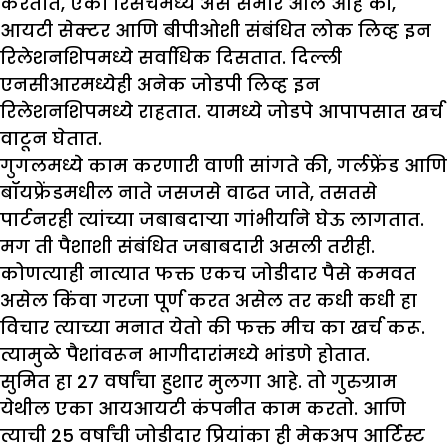
करतात, एका रिसर्चमध्ये असे समोर आले आहे की,
आयटी सेक्टर आणि बीपीओशी संबंधित लोक लिव्ह इन
रिलेशनशिपमध्ये सर्वाधिक दिसतात. दिल्ली
एनसीआरमध्येही अनेक जोडपी लिव्ह इन
रिलेशनशिपमध्ये राहतात. यामध्ये जोडपे आपापसात खर्च
वाटून घेतात.
गुगलमध्ये काम करणारी वाणी सांगते की, गर्लफ्रेंड आणि
बॉयफ्रेंडमधील नाते जसजसे वाढत जाते, तसतसे
पार्टनरही त्यांच्या जबाबदाऱ्या गांभीर्याने घेऊ लागतात.
मग ती पैशाशी संबंधित जबाबदारी असली तरीही.
कोणत्याही नात्यात फक्त एकच जोडीदार पैसे कमवत
असेल किंवा गरजा पूर्ण करत असेल तर कधी कधी हा
विचार त्याच्या मनात येतो की फक्त मीच का खर्च करू.
त्यामुळे पैशांवरून भागीदारांमध्ये भांडणे होतात.
सुमित हा 27 वर्षांचा हुशार मुलगा आहे. तो गुरुग्राम
येथील एका आयआयटी कंपनीत काम करतो. आणि
त्याची 25 वर्षांची जोडीदार प्रियांका ही मेकअप आर्टिस्ट