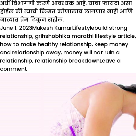
अर्धी विभागणी करणे आवश्यक आहे. याचा फायदा असा
होईल की त्याची किंमत कोणालाच लागणार नाही आणि
नात्यात प्रेम टिकून राहील.
Posted
Author
Categories
Tags
June 1, 2023
Mukesh Kumar
Lifestyle
build strong
on
relationship
,
grihshobhika marathi lifestyle article
,
how to make healthy relationship
,
keep money
and relationship away
,
money will not ruin a
relationship
,
relationship breakdown
Leave a
on
comment
पैशाने
नाते
बिघडणार
नाही