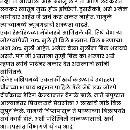
तेव्हा तो नात्याला ओझे समजू लागतो आणि लवकरात
लवकर त्यातून मुक्त होऊ इच्छितो. दुसरीकडे, असे अनेक
भागीदार आहेत जे खर्च करू शकत नाहीत, यामुळे
त्यांच्यामध्ये न्यूनगंडाची शक्यता वाढते.
एका रेस्टॉरंटच्या मॅनेजरने सांगितले की, तिथे येणार्‍या
जोडप्यांपैकी 70% मुले ही बिले भरतात. बिल भरणाऱ्या
अशा 30% मुली आहेत. अनेक वेळा मुलींना बिल भरायचे
असते, पण मी असताना तुम्ही बिल का भरणार असे
म्हणत त्यांचे पार्टनर नकार देत असल्याचे त्यांनी
सांगितले.
रिलेशनशिपमध्ये एकतर्फी खर्च करण्याचे उदाहरण
चीनच्या शांघाय शहरात पाहिले गेले जेथे एक जोडपे
दीर्घकाळ डेटिंग केल्यानंतर वेगळे झाले. नाते संपुष्टात
आल्यानंतर प्रियकराने प्रेयसीला 7 लाखांचे मोठे बिल
सुपूर्द केले. यामध्ये चिप्सपासून ते पाण्याच्या बिलापर्यंत
सर्व काही होते. अशी परिस्थिती टाळण्यासाठी, खर्च
आपापसांत विभागणे योग्य आहे.