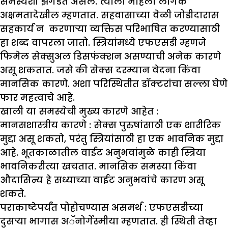
समस्येशी झगडत असेल. त्याला महिला लैंगिक
अक्षमतादेखील म्हणतात. सहवासाच्या वेळी जोडीदारास
सहकार्य न करणाऱ्या व्यक्तिस परिभाषित करण्यासाठी
हा शब्द वापरला जातो. स्त्रियांमध्ये एफएसडी म्हणजे
फिमेल सेक्सुअल डिसफंक्शन असण्याची अनेक कारणे
असू शकतात. जसे की सेक्स दरम्यान वेदना किंवा
मानसिक कारणे. अशा परिस्थितीत डॉक्टरांचा सल्ला घेणे
फार महत्वाचे आहे.
खाली या समस्येची मुख्य कारणे आहेत :
मानसशास्त्रीय कारणे :
सेक्स पुरुषांसाठी एक शारीरिक
मुद्दा असू शकतो, परंतु स्त्रियांसाठी हा एक भावनिक मुद्दा
आहे. भूतकाळातील वाईट अनुभवांमुळे काही स्त्रिया
भावनिकरीत्या खचतात. मानसिक समस्या किंवा
औदासिन्य हे सध्याच्या वाईट अनुभवांचे कारण असू
शकते.
पराकाष्टेपर्यंत पोहोचण्यास असमर्थ :
एफएसडीच्या
दुसऱ्या भागास अॅनोर्गेस्मीया म्हणतात. ही स्थिती तेव्हा