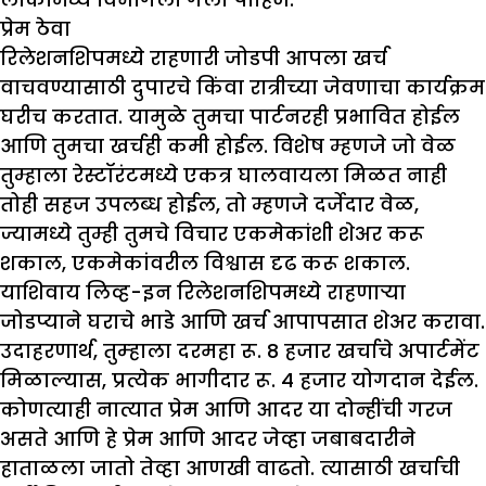
प्रेम ठेवा
रिलेशनशिपमध्ये राहणारी जोडपी आपला खर्च
वाचवण्यासाठी दुपारचे किंवा रात्रीच्या जेवणाचा कार्यक्रम
घरीच करतात. यामुळे तुमचा पार्टनरही प्रभावित होईल
आणि तुमचा खर्चही कमी होईल. विशेष म्हणजे जो वेळ
तुम्हाला रेस्टॉरंटमध्ये एकत्र घालवायला मिळत नाही
तोही सहज उपलब्ध होईल, तो म्हणजे दर्जेदार वेळ,
ज्यामध्ये तुम्ही तुमचे विचार एकमेकांशी शेअर करू
शकाल, एकमेकांवरील विश्वास दृढ करू शकाल.
याशिवाय लिव्ह-इन रिलेशनशिपमध्ये राहणाऱ्या
जोडप्याने घराचे भाडे आणि खर्च आपापसात शेअर करावा.
उदाहरणार्थ, तुम्‍हाला दरमहा रू. 8 हजार खर्चाचे अपार्टमेंट
मिळाल्यास, प्रत्येक भागीदार रू. 4 हजार योगदान देईल.
कोणत्याही नात्यात प्रेम आणि आदर या दोन्हींची गरज
असते आणि हे प्रेम आणि आदर जेव्हा जबाबदारीने
हाताळला जातो तेव्हा आणखी वाढतो. त्यासाठी खर्चाची