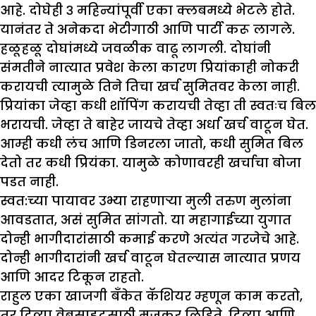
आहे. दोघेही ३ महिन्यांपूर्वी एका क्लबमध्ये भेटले होते.
यानंतर ते अनेकदा भेटीगाठी आणि पार्टी करू लागले.
हळूहळू दोघांमध्ये जवळीक वाढू लागली. दोघांनी
संमतीने नात्यात प्रवेश केला कारण प्रियांकाही नोकरी
करायची त्यामुळे तिने तिचा खर्च सुमितवर केला नाही.
प्रियांका जेव्हा कधी शॉपिंग करायची तेव्हा ती स्वतःच बिल
भरायची. जेव्हा ते बाहेर जायचे तेव्हा अर्धा खर्च वाटून घेत.
आम्ही कधी लंच आणि डिनरला जातो, कधी सुमित बिल
देतो तर कधी प्रियंका. यामुळे कोणावरही खर्चाचा बोजा
पडत नाही.
स्वत:च्या पायावर उभ्या राहणाऱ्या मुली तरुण मुलांना
आवडतात, असं सुमित सांगतो. या महागाईच्या युगात
दोन्ही भागीदारांसाठी कमाई करणे अत्यंत गरजेचे आहे.
दोन्ही भागीदारांनी खर्च वाटून घेतल्यास नात्यात प्रणय
आणि आदर टिकून राहतो.
राहुल एका खाजगी बँकेत कॅशियर म्हणून काम करतो,
तर दिव्या वेबसाइटसाठी मजकूर लिहिते. दिव्या आणि