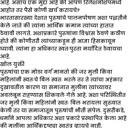
आहे. असाच एक मुद्दा आहे की आपण रिलेशनशिपमध्ये
आहोत तर पैसे कोणी खर्च करायचे?
भारतासारख्या देशात पुरुषांचे पालनपोषण अशा पद्धतीने
केले जाते की त्यांना आर्थिक कमान त्यांच्या हातात
ठेवावी लागते. अशाप्रकारे पुरुषांना विश्वास ठेवणे कठीण
होते की कोणीतरी त्यांच्याकडून ही आज्ञा हिसकावून
घ्यावी. त्यांना हा अधिकार स्वतःपुरता मर्यादित ठेवायचा
आहे.
खोल युक्ती
पुरुषांचा एक मोठा वर्ग मानतो की जर मुली किंवा
महिलांनी स्वतःचे बिल स्वतः भरले तर ते त्यांचा अहंकार
दुखावतील कारण या समाजात मुलींना त्यांच्यावर
अवलंबून राहण्यास शिकवले गेले आहे. अशा परिस्थितीत
जर मुली किंवा महिलांनी स्वतः बिल भरायला सुरुवात
केली तर या समाजातून पुरुषांची भीती संपेल. दुसरीकडे,
धर्माने आपला अधिकार अशा प्रकारे प्रस्थापित केला आहे
की मुलींना आर्थिकदृष्ट्या स्वतंत्र व्हायचे नाही.