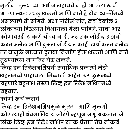
मुलींना पुरुषांच्या अधीन राहायचे नाही. आपला खर्च
आपण स्वतः उचलू शकतो आणि नाते हे दोन व्यक्तींमध्ये
असल्याचे ती सांगते. अशा परिस्थितीत, खर्च देखील 2
लोकांच्या हिश्श्यात विभागला गेला पाहिजे. याचा भार
कोणावरही टाकणे योग्य नाही. जर एक जोडीदार खर्च
करत असेल आणि दुसरा जोडीदार काही खर्च करत नसेल
तर यामुळे नात्यात दुरावा निर्माण होऊ शकतो आणि नाते
तुटण्याच्या मार्गावर येऊ शकते.
लिव्ह इन रिलेशनशिपची सर्वाधिक प्रकरणे मेट्रो
शहरांमध्ये पाहायला मिळाली आहेत. बंगळुरूमध्ये
राहणारे बहुतांश तरुण लिव्ह इन रिलेशनशिपमध्ये
राहतात.
कोणी खर्च करावे
लिव्ह इन रिलेशनशिपमुळे मुलगा आणि मुलगी
कोणत्याही बंधनाशिवाय जोडपे म्हणून जगू शकतात. जे
लोक लिव्ह इन रिलेशनशिप दत्तक घेतात तेच नोकरी