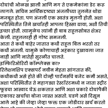
दोघांची ओळख झाली आणि मग ते एकमेकांना डेट करू
लागले. सचिन आर्थिकदृष्ट्या अंजलीच्या तुलनेत थोडा
मजबूत होता. पण अंजली एक स्वतंत्र मुलगी होती. अशा
परिस्थितीत तिने खर्चातही आपला हिस्सा द्यावा, अशी तिची
इच्छा होती. त्यामुळेच त्यांनी ही बाब राहुलसोबत शेअर
केली. राहुललाही ही गोष्ट समजली.
आता ते कधी बाहेर जातात कधी राहुल बिल भरतो तर
कधी अंजली. यामुळे कोणाचाही अहंकार दुखावला जात
नाही आणि नातेही सुरळीत चालते.
इन्फिरिऑरिटी कॉम्प्लेक्स का
?
रिलेशनशिप एक्सपर्ट नवीन मेहता सांगतात की,
कधीकधी असे होते की दोन्ही पार्टनर्सचे बजेट कमी असते,
अशा परिस्थितीत ते महागड्या रेस्टॉरंटमध्ये न जाता स्ट्रीट
फूडचा आस्वाद घेऊ शकतात आणि अशा प्रकारे दोघांपैकी
एकावर खर्चाचा बोजा जास्त असतो. घडणे असे दिसून
आले आहे की जेव्हा जेव्हा फक्त एक जोडीदार खर्च करतो