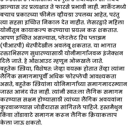
झाल्यास तर प्रत्यक्षात ते फारसे प्रभावी नाही. मार्केटमध्ये
बऱ्याच प्रकारच्या फीमेल व्हीयग्रा उपलब्ध आहेत, परंतु
त्या सहसा इच्छित निकाल देत नाहीत. लेसरद्वारे महिला
योनीतून कायाकल्प करण्याचा प्रयत्न करू शकतात.
आपण इच्छित असल्यास, प्लेटलेट रिच प्लाझम
(पीआरपी) थेरपीदेखील अवलंबू शकतात. या भागात
रक्ताभिसरण सुधारण्यासाठी योनीमार्गाजवळ इंजेक्शन
दिले जाते. हे ओशआउट म्हणून ओळखले जाते.
बहुतेक स्त्रिया, विशेषत: जेव्हा वयस्क होतात तेंव्हा त्यांना
लैंगिक समागमापूर्वी अधिक फोरप्लेची आवश्यकता
असते, बहुतेक स्त्रियांना योनिमार्गाच्या समागमादरम्यान
जास्त आनंद येत नाही. त्यांनी स्वत:ला लैंगिक समागम
करण्यास सक्षम होण्यासाठी त्यांच्या लैंगिक अवयवांना
कुरवाळण्यास जोडीदारास सांगितले पाहिजे. हस्तमैथुन
किंवा तोंडावाटे समागम करून लैंगिक क्रियाकलाप
केला जाऊ शकतो.