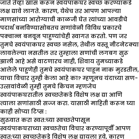
जाते तेव्हा खास करून स्वयंपाकघर स्वच्छ करण्याकडे
लक्ष द्यावे लागते. कारण, येथेच तर आपण आपल्या
माणसांच्या आरोग्याची काळजी घेत त्यांच्या आवडीचे
पदार्थ बनविण्यासोबतच सणांवेळी विविध प्रकारचे
पक्वान्न बनवून पाहुण्यांचेही स्वागत करतो. पण जर
तुमचे स्वयंपाकघर स्वच्छ नसेल, तेथील वस्तू नीटनेटक्या
लावलेल्या नसतील तर तुम्हाला सणांची लगबग सुरू
झाली आहे असे वाटणारच नाही, शिवाय तुमच्याकडे
आलेले पाहुणेही तुमचे स्वयंपाकघर पाहून नाक मुरडतील,
याचा विचार तुम्ही केला आहे का? म्हणूनच यंदाच्या सण-
उत्सवांवेळी तुम्ही तुमचे किचन म्हणजेच
स्वयंपाकघरातील स्वच्छतेकडे विशेष लक्ष द्या आणि
त्याला सणांसाठी सज्ज करा. यासाठी माहिती करून घ्या
काही सोप्या टिप्स :
सुरुवात करा स्वत:च्या स्वच्छतेपासून
स्वयंपाकघराच्या स्वच्छतेचा विचार करण्यापूर्वी आपण
स्वत:च्या स्वच्छतेकडे विशेष लक्ष द्यायला हवे, कारण