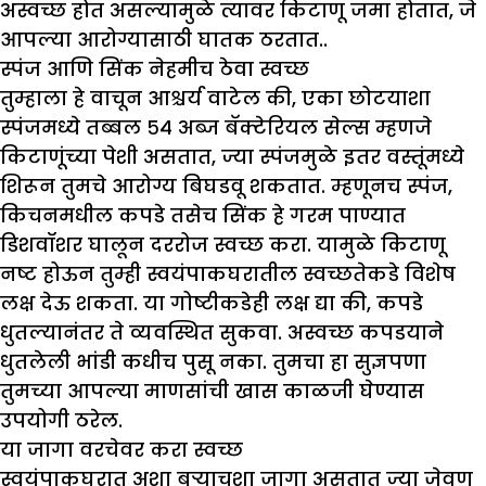
अस्वच्छ होत असल्यामुळे त्यावर किटाणू जमा होतात, जे
आपल्या आरोग्यासाठी घातक ठरतात..
स्पंज आणि सिंक नेहमीच ठेवा स्वच्छ
तुम्हाला हे वाचून आश्चर्य वाटेल की, एका छोटयाशा
स्पंजमध्ये तब्बल ५४ अब्ज बॅक्टेरियल सेल्स म्हणजे
किटाणूंच्या पेशी असतात, ज्या स्पंजमुळे इतर वस्तूंमध्ये
शिरून तुमचे आरोग्य बिघडवू शकतात. म्हणूनच स्पंज,
किचनमधील कपडे तसेच सिंक हे गरम पाण्यात
डिशवॉशर घालून दररोज स्वच्छ करा. यामुळे किटाणू
नष्ट होऊन तुम्ही स्वयंपाकघरातील स्वच्छतेकडे विशेष
लक्ष देऊ शकता. या गोष्टीकडेही लक्ष द्या की, कपडे
धुतल्यानंतर ते व्यवस्थित सुकवा. अस्वच्छ कपडयाने
धुतलेली भांडी कधीच पुसू नका. तुमचा हा सुज्ञपणा
तुमच्या आपल्या माणसांची खास काळजी घेण्यास
उपयोगी ठरेल.
या जागा वरचेवर करा स्वच्छ
स्वयंपाकघरात अशा बऱ्याचशा जागा असतात ज्या जेवण