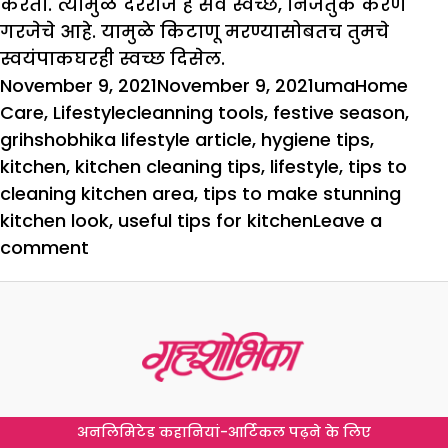
करतो. त्यामुळे दररोज हे सर्व स्वच्छ, निर्जंतुक करणे
गरजेचे आहे. यामुळे किटाणू मरण्यासोबतच तुमचे
स्वयंपाकघरही स्वच्छ दिसेल.
Posted
Author
Categorie
November 9, 2021
November 9, 2021
uma
Home
on
Tags
Care
,
Lifestyle
cleanning tools
,
festive season
,
grihshobhika lifestyle article
,
hygiene tips
,
kitchen
,
kitchen cleaning tips
,
lifestyle
,
tips to
cleaning kitchen area
,
tips to make stunning
kitchen look
,
useful tips for kitchen
Leave a
on
comment
सणांसाठी
असे
करा
स्वयंपाकघर
तयार
अनलिमिटेड कहानियां-आर्टिकल पढ़ने के लिए