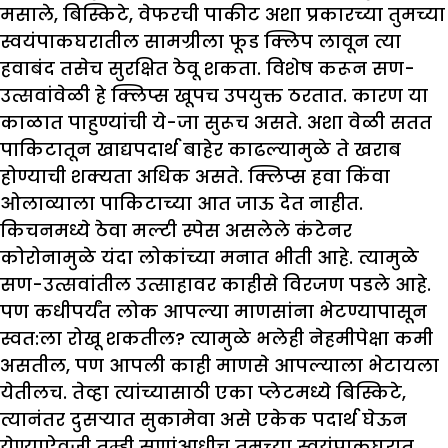
मसाले, बिस्किटे, वेफरची पाकीट अशा प्रकारच्या तुमच्या
स्वयंपाकघरातील सामग्रीला फूड क्लिप लावून त्या
हवाबंद तसेच सुरक्षित ठेवू शकता. विशेष करून सण-
उत्सवांवेळी हे क्लिप्स खूपच उपयुक्त ठरतात. कारण या
काळात पाहुण्यांची ये-जा सुरूच असते. अशा वेळी सतत
पाकिटातून खाद्यपदार्थ बाहेर काढल्यामुळे ते खराब
होण्याची शक्यता अधिक असते. क्लिप्स हवा किंवा
ओलाव्याला पाकिटाच्या आत जाऊ देत नाहीत.
किचनमध्ये ठेवा मल्टी स्पेस असलेले कंटेनर
कोरोनामुळे यंदा लोकांच्या मनात भीती आहे. त्यामुळे
सण-उत्सवांतील उत्साहावर काहीसे विरजण पडले आहे.
पण कधीपर्यंत लोक आपल्या माणसांना भेटण्यापासून
स्वत:ला रोखू शकतील? त्यामुळे भलेही नेहमीपेक्षा कमी
असतील, पण आपली काही माणसे आपल्याला भेटायला
येतीलच. तेव्हा त्यांच्यासाठी एका प्लेटमध्ये बिस्किटे,
त्यानंतर दुसऱ्यात सुकामेवा असे एकेक पदार्थ घेऊन
येण्याऐवजी तुम्ही सणांआधीच तुमच्या स्वयंपाकघरात