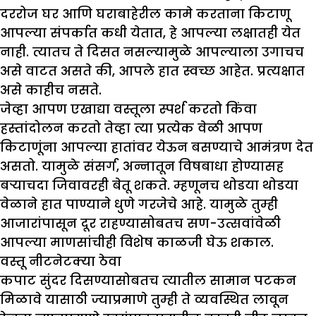
दररोज घर आणि घराबाहेरील कामे करताना किटाणू
आपल्या संपर्कात कधी येतात, हे आपल्या लक्षातही येत
नाही. त्यातच ते दिसत नसल्यामुळे आपल्याला उगाचच
असे वाटत असते की, आपले हात स्वच्छ आहेत. प्रत्यक्षात
असे काहीच नसते.
जेव्हा आपण एखाद्या वस्तूला स्पर्श करतो किंवा
हस्तांदोलन करतो तेव्हा त्या प्रत्येक वेळी आपण
किटाणूंना आपल्या हातांवर येऊन बसण्याचे आमंत्रण देत
असतो. यामुळे संसर्ग, अन्नातून विषबाधा होण्यासह
बऱ्याचदा जिवावरही बेतू शकते. म्हणूनच थोडया थोडया
वेळाने हात पाण्याने धुणे गरजेचे आहे. यामुळे तुम्ही
आजारांपासून दूर राहण्यासोबतच सण-उत्सवांवेळी
आपल्या माणसांचीही विशेष काळजी घेऊ शकाल.
वस्तू नीटनेटक्या ठेवा
कपाट सुंदर दिसण्यासोबतच त्यातील सामान पटकन
मिळावे यासाठी ज्याप्रमाणे तुम्ही ते व्यवस्थित लावून