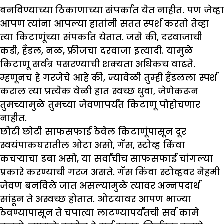
बनविण्याच्या ठिकाणाच्या संपर्कात येत नाहीत. पण जेव्हा
आपण त्यांना आपल्या हातांनी सतत स्पर्श करतो तेव्हा
त्या किटाणूंच्या संपर्कात येतात. जसे की, दरवाजाची
कडी, हँडल, नळ, फ्रीजचा दरवाजा इत्यादी. यामुळे
किटाणू सर्वत्र पसरण्याची शक्यता अधिकच वाढते.
म्हणूनच हे गरजेचे आहे की, ज्यावेळी तुम्ही हँडलला स्पर्श
कराल त्या प्रत्येक वेळी हात स्वच्छ धुवा, जेणेकरून
तुमच्यामुळे तुमच्या जेवणापर्यंत किटाणू पोहोचणार
नाहीत.
छोटी छोटी साफसफाई ठेवेल किटाणूंपासून दूर
स्वयंपाकघरातील ओटा असो, गॅस, स्टोव्ह किंवा
कचऱ्याचा डबा असो, या सर्वांचीच साफसफाई चांगल्या
प्रकारे करण्याची गरज असते. गॅस किंवा स्टोव्हवर नेहमी
जेवण बनविले जात असल्यामुळे त्यावर अन्नपदार्थ
सांडून ते अस्वच्छ होतात. ओटयावर आपण भाज्या
ठेवण्यापासून ते चपात्या लाटण्यापर्यंतची सर्व कामे