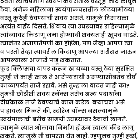
ठेवता त्याचप्रमाणे स्वयंपाकघरातील वस्तूही नीट लावून
ठेवा. अनेक महिलांना स्वयंपाकघरातील छोटयामोठया
वस्तू कुठेही ठेवण्याची सवय असते. यामुळे दिसायला
अत्यंत वाईट दिसते, शिवाय त्या उघडयावर राहिल्यामुळे
त्यांच्यावर किटाणू जमा होण्याची शक्यताही खूपच वाढते.
त्यानंतर अजाणतेपणी का होईना, पण जेव्हा आपण त्या
वापरतो तेव्हा त्यावरील किटाणू आपल्या शरीरात जाऊन
आपल्याला आजारी पाडू शकतात.
फूड क्लिप्सचा वापर करून खायच्या वस्तू ठेवा सुरक्षित
तुम्ही जे काही खाल ते आरोग्यदायी असण्यासोबतच दीर्घ
काळापर्यंत ताजे रहावे, असे तुम्हाला वाटत नाही का?
तुमची छोटीशी सवय स्नॅक्स तसेच अन्य पदार्थांना
दीर्घकाळ ताजे ठेवण्याचे काम करेल. बऱ्याचदा असे
पाहायला मिळते की, स्टोरेज बॉक्स नसल्यामुळे
स्वयंपाकाची बरीच सामग्री उघडयावर ठेवावी लागते.
त्यामुळे त्यात ओलावा निर्माण होऊन त्याला कीड लागू
शकते. त्यामुळे ती वापरता येत नाही. म्हणूनच तुम्ही हर्ब्स,