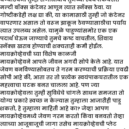
मल्टी बॉक्स कंटेनर आणून त्यात स्नॅक्स ठेवा. या
गोष्टीकडेही लक्ष द्या की, या कामासाठी तुम्ही जो कंटेनर
वापरणार असाल तो वरून झाकून ठेवण्यासाठीचा पर्याय
त्यात उपलब्ध असेल. यामुळे पाहुण्यांसमोर एक एक
पदार्थ घेऊन जाण्याचे तुमचे कष्ट वाचतील, शिवाय
स्नॅक्स खराब होण्याची शक्यताही कमी होईल.
मायक्रोव्हेवची घ्या विशेष काळजी
मायक्रोव्हेवने आपले जीवन अगदी सोपे केले आहे. यात
जेवण बनविण्यासोबतच ते गरम करण्याची प्रक्रिया एवढी
सोपी आहे की, आता तर तो प्रत्येक स्वयंपाकघरातील एक
महत्त्वाचा घटक बनत चालला आहे. पण ज्या
मायक्रोव्हेवला तुम्ही सुविधेचे चांगले साधन समजता तो
योग्य प्रकारे स्वच्छ न केल्यास तुम्हाला आजारीही पाडू
शकतो, हे तुम्हाला माहिती आहे का? जेव्हा आपण
मायक्रोव्हेवमध्ये जेवण गरम करतो किंवा बनवतो तेव्हा
त्याच्या आजूबाजूची जागा तसेच मायक्रोव्हेवची प्लेट