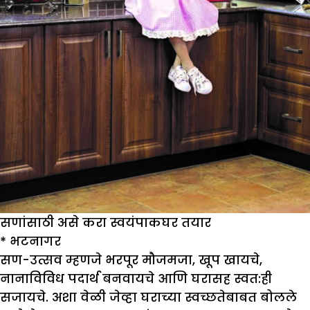
सणांसाठी असे करा स्वयंपाकघर तयार
*
भटनागर
सण-उत्सव म्हणजे भरपूर मौजमजा, खूप खायचे,
नानाविविध पदार्थ बनवायचे आणि घरासह स्वत:ही
सजायचे. अशा वेळी जेव्हा घराच्या स्वच्छतेबाबत बोलले