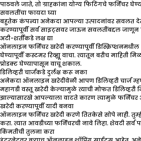
पाठवले जाते, तो ग्राहकांना योग्य फिटिंगचे फर्निचर घे
सवलतींचा फायदा घ्या
बहुतेक कंपन्या अनेकदा आपल्या उत्पादनांवर सवलत दे
करण्यापूर्वी सर्व साइट्सवर जाऊन सवलतींबद्दल जाणून घ
अटी-शर्तींकडे लक्ष द्या
ऑनलाइन फर्निचर खरेदी करण्यापूर्वी डिस्क्रिप्शनमधील अट
घेण्यापूर्वी कस्टमर रिव्ह्यू वाचा. त्यातून बरीच माहिती 
प्रोडक्ट घेण्यापासून वाचू शकाल.
डिलिव्हरी चार्जकडे दुर्लक्ष करू नका
अनेकदा ऑनलाइन खरेदीवेळी आपण डिलिव्हरी चार्ज म्हणज
महागडी वस्तू खरेदी केल्यामुळे त्याची मोफत डिलिव्हरी
झाल्यासारखे आपल्याला वाटते कारण त्यामुळे फर्निच
खरेदी करण्यापूर्वी यादी बनवा
ऑनलाइन फर्निचर खरेदी करणे तितकेसे सोपे नाही. तुम्ही
करा. त्यात आवडीच्या फर्निचरची नावे लिहा. शेवटी सर्व प
किंमतीची तुलना करा
इंटरनेटवर बऱ्याच ऑनलाइन शॉपिंग साईट्स आहेत. अने