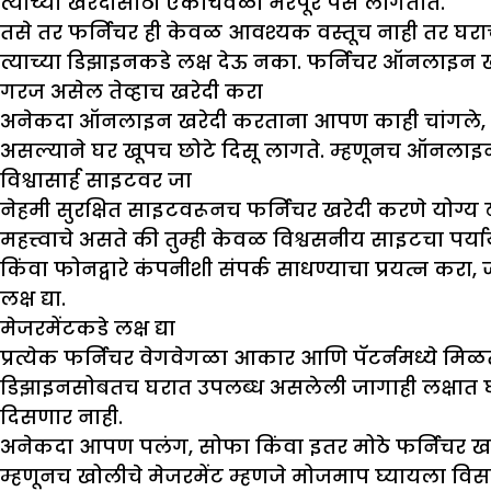
त्याच्या खरेदीसाठी एकाचवेळी भरपूर पैसे लागतात.
तसे तर फर्निचर ही केवळ आवश्यक वस्तूच नाही तर घर
त्याच्या डिझाइनकडे लक्ष देऊ नका. फर्निचर ऑनलाइन ख
गरज असेल तेव्हाच खरेदी करा
अनेकदा ऑनलाइन खरेदी करताना आपण काही चांगले, क
असल्याने घर खूपच छोटे दिसू लागते. म्हणूनच ऑनलाइन फर
विश्वासार्ह साइटवर जा
नेहमी सुरक्षित साइटवरूनच फर्निचर खरेदी करणे योग्य 
महत्त्वाचे असते की तुम्ही केवळ विश्वसनीय साइटचा पर्या
किंवा फोनद्वारे कंपनीशी संपर्क साधण्याचा प्रयत्न कर
लक्ष द्या.
मेजरमेंटकडे लक्ष द्या
प्रत्येक फर्निचर वेगवेगळा आकार आणि पॅटर्नमध्ये मिळ
डिझाइनसोबतच घरात उपलब्ध असलेली जागाही लक्षात घ्या
दिसणार नाही.
अनेकदा आपण पलंग, सोफा किंवा इतर मोठे फर्निचर खरेदी
म्हणूनच खोलीचे मेजरमेंट म्हणजे मोजमाप घ्यायला विसर