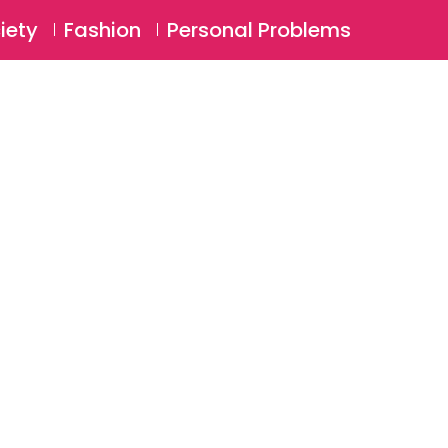
⚲
BSCRIBE
Login
iety
Fashion
Personal Problems
⚲