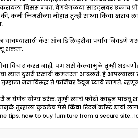
ा करायला विसरू नका. वेगवेगळया साइट्सवर एकाच प्रोडक्
कमी किंमतीच्या मोहात तुम्ही साध्या किंवा खराब लाक
ा.
 वाचण्यासाठी कॅश ऑन डिलिव्हरीचा पर्याय निवडणे गरजेचे
वाचू शकता.
 विचार करत नाही, पण असे केल्यामुळे तुम्ही अडचणीत
अथवा त्यात दुसरी एखादी कमतरता आढळते. हे आपल्याला 
म्हाला मनाविरुद्ध ते फर्निचर ठेवून घ्यावे लागते. म्ह
ी न घेणेच योग्य ठरेल. तुम्ही त्याचे फोटो काढून पाठवू 
यामुळे तुम्हाला कुठलेच पैसे किंवा रिटर्न कॉस्ट द्यावी
ine tips
,
how to buy furniture from a secure site.
,
l