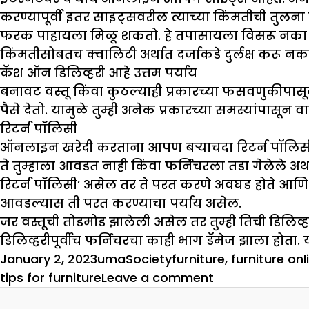
करण्यापूर्वी इतर साइट्सवरील त्याच्या किंमतीची तुलन
फरक पाहायला मिळू शकतो. हे तपासायला विसरू नका की, 
किंमतीसोबतच क्वालिटी अर्थात दर्जाकडे दुर्लक्ष करू नक
कॅश ऑन डिलिव्हरी आहे उत्तम पर्याय
बनावट वस्तू किंवा कुठल्याही प्रकारच्या फसवणुकीपासून
पैसे देतो. यामुळे तुम्ही अनेक प्रकारच्या समस्यांपासून 
रिटर्न पॉलिसी
ऑनलाइन खरेदी करताना आपण बऱ्याचदा रिटर्न पॉलिसीचा
ते तुम्हाला आवडत नाही किंवा फर्निचरला तडा गेलेले 
रिटर्न पॉलिसी’ असेल तर ते परत करणे अवघड होते आणि तु
आवडल्यास ती परत करण्याचा पर्याय असेल.
जर वस्तूची तोडमोड झालेली असेल तर तुम्ही तिची डिलिव्हर
डिलिव्हरीपूर्वीच फर्निचरचा काही भाग डॅमेज झाला होता. 
Posted
Author
Categories
Tags
January 2, 2023
uma
Society
furniture
,
furniture onl
on
on
tips for furniture
Leave a comment
जेव्हा