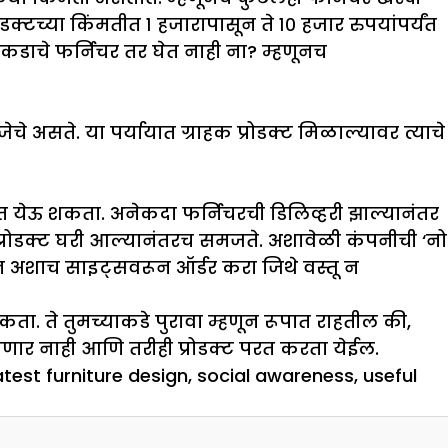
टच्या किंमतीत १ हजारापासून ते १० हजार रुपयांपर्यंत
डाचे फर्निचर तर घेत नाही ना? म्हणूनच
 असते. या पर्यायात ग्राहक प्रोडक्ट मिळाल्यावर त्याचे
 येऊ शकता. अनेकदा फर्निचरची डिलिव्हरी झाल्यानंतर
प्रोडक्ट घरी आल्यानंतरच समजते. अशावेळी कंपनीची ‘नो
णून अशाच साइट्सवरून ऑर्डर करा जिथे वस्तू न
शकता. ते तुमच्याकडे पुरावा म्हणून रूपात राहतील की,
 लागणार नाही आणि तरीही प्रोडक्ट परत करता येईल.
atest furniture design
,
social awareness
,
useful