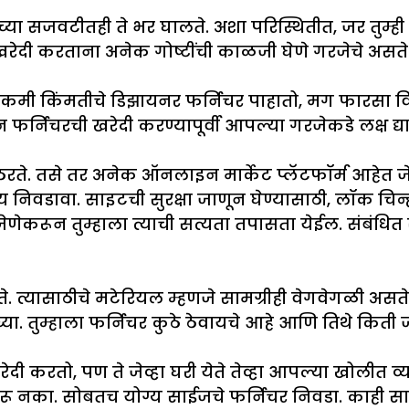
ाच्या सजवटीतही ते भर घालते. अशा परिस्थितीत, जर त
रेदी करताना अनेक गोष्टींची काळजी घेणे गरजेचे असते
मी किंमतीचे डिझायनर फर्निचर पाहातो, मग फारसा व
्निचरची खरेदी करण्यापूर्वी आपल्या गरजेकडे लक्ष द्या
ठरते. तसे तर अनेक ऑनलाइन मार्केट प्लॅटफॉर्म आहेत जे
य निवडावा. साइटची सुरक्षा जाणून घेण्यासाठी, लॉक चिन्ह
ा, जेणेकरून तुम्हाला त्याची सत्यता तपासता येईल. संब
ते. त्यासाठीचे मटेरियल म्हणजे सामग्रीही वेगवेगळी अ
. तुम्हाला फर्निचर कुठे ठेवायचे आहे आणि तिथे किती 
 करतो, पण ते जेव्हा घरी येते तेव्हा आपल्या खोलीत व्
ू नका. सोबतच योग्य साईजचे फर्निचर निवडा. काही साइट