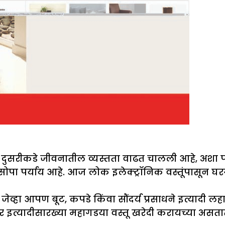
सरीकडे जीवनातील व्यस्तता वाढत चालली आहे, अशा परिस
पर्याय आहे. आज लोक इलेक्ट्रॉनिक वस्तूंपासून घरगुत
जेव्हा आपण बूट, कपडे किंवा सौंदर्य प्रसाधने इत्यादी ल
िचर इत्यादीसारख्या महागडया वस्तू खरेदी करायच्या अस