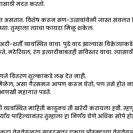
ण्यासाठी मदत करतो.
त असतात. विशेष करून सण-उत्सवांवेळी जास्त सवलत मि
्या. तुम्हाला त्याचा फायदा मिळू शकेल.
ी-शर्ती व्यवस्थित वाचा. पुढे वाद झाल्यास विक्रेत्याकड
मिळते. मटेरियल, रंग इत्यादीबाबतही सविस्तर वाचा. त्यासाठ
े वितरण शुल्काकडे लक्ष देत नाही.
 मिळेल, असा गैरसमज आपण करून घेतो, पण तसे होत नाही. 
र आणखी महागात पडते.
 व्यवस्थित माहिती काढूनच ती खरेदी करायला हवी. म्हणू
र्याय पाहिल्यानंतर तुम्हाला हा निर्णय घेणे अधिक सोपे 
कदा वेगवेगळया साइट्सवर एकाच प्रोडक्टच्या वेगवेगळ