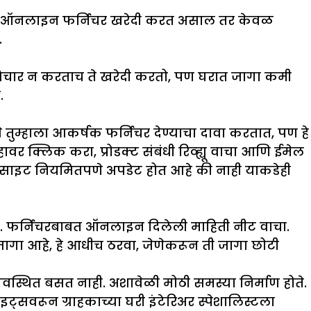
ुम्ही ऑनलाइन फर्निचर खरेदी करत असाल तर केवळ
.
िचार न करताच ते खरेदी करतो, पण घरात जागा कमी
.
 तुम्हाला आकर्षक फर्निचर देण्याचा दावा करतात, पण हे
ावर क्लिक करा, प्रोडक्ट संबंधी रिव्ह्यू वाचा आणि ईमेल
ंधित साइट नियमितपणे अपडेट होत आहे की नाही याकडेही
सते. फर्निचरबाबत ऑनलाइन दिलेली माहिती नीट वाचा.
जागा आहे, हे आधीच ठरवा, जेणेकरून ती जागा छोटी
यवस्थित बसत नाही. अशावेळी मोठी समस्या निर्माण होते.
्सवरून ग्राहकाच्या घरी इंटेरिअर स्पेशालिस्टला