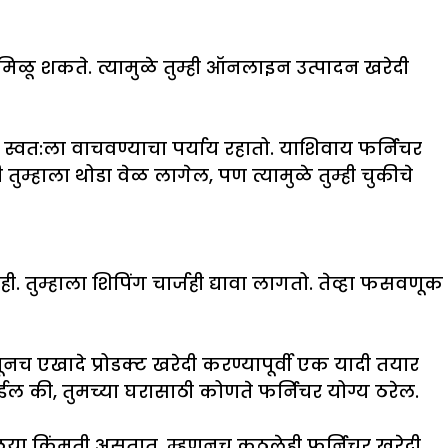
ळू शकते. त्यामुळे तुम्ही ऑनलाइन उत्पादन खरेदी
े स्वत:ला वाचवण्याचा पर्याय रहातो. याशिवाय फर्निचर
ी तुम्हाला थोडा वेळ लागेल, पण त्यामुळे तुम्ही चुकीचे
तुम्हाला शिपिंग चार्जही द्यावा लागतो. तेव्हा फसवणूक
नच एखादे प्रोडक्ट खरेदी करण्यापूर्वी एक यादी तयार
होईल की, तुमच्या घरासाठी कोणते फर्निचर योग्य ठरेल.
या किंमती असतात. म्हणूनच कुठलेही फर्निचर खरेदी