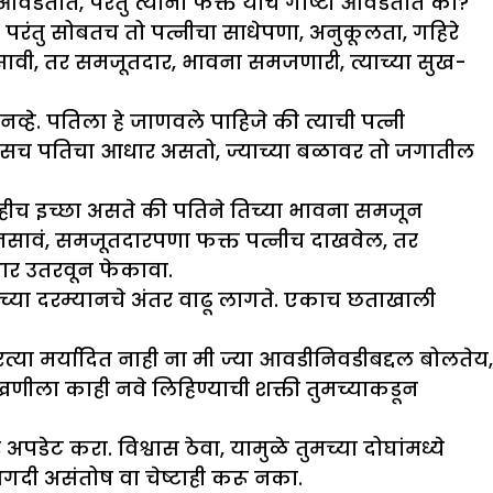
द आवडतात, परंतु त्यांना फक्त याच गोष्टी आवडतात का?
 परंतु सोबतच तो पत्नीचा साधेपणा, अनुकूलता, गहिरे
सावी, तर समजूतदार, भावना समजणारी, त्याच्या सुख-
नव्हे. पतिला हे जाणवले पाहिजे की त्याची पत्नी
विश्वासच पतिचा आधार असतो, ज्याच्या बळावर तो जगातील
हीच इच्छा असते की पतिने तिच्या भावना समजून
ी नसावं, समजूतदारपणा फक्त पत्नीच दाखवेल, तर
र उतरवून फेकावा.
ंच्या दरम्यानचे अंतर वाढू लागते. एकाच छताखाली
त्या मर्यादित नाही ना मी ज्या आवडीनिवडीबद्दल बोलतेय,
लेखणीला काही नवे लिहिण्याची शक्ती तुमच्याकडून
 अपडेट करा. विश्वास ठेवा, यामुळे तुमच्या दोघांमध्ये
अगदी असंतोष वा चेष्टाही करू नका.