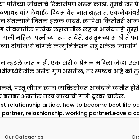
ा पतिच्या जीवनाचे रिकामंपण भरून काढा. तुमचं खरं प्रे
वळणावर चांगलेवाईट दिवस येत जात राहतात. एकमेकांवरी
घेतल्याने जितकं हलकं वाटतं, त्यापेक्षा कितीतरी आनं
ग जीवनातील प्रत्येक लहानातील लहान आनंदातही तुम्ह
गली महिला पत्नीच्या रुपात येते, तर तुमच्यासाठी ते फा
च्या दोघांमध्ये चांगले कम्युनिकेशन राहू शकेल ज्यायोग
हटले जात नाही. एक खरी व प्रेमळ महिला जेव्हा एखाद्या प
ीमध्येदेखील असेच गुण असतील, तर स्पष्टच आहे की तुम्ह
 शकते, परंतू जीवन त्याच व्यक्तिसोबत आनंदाने व्यतीत होत
चाके बरोबर असतील तरच नात्याची गाडी दूरवर चालेल.
t relationship article
,
how to become best life pa
e partner
,
relashionship
,
working partner
Leave a 
Our Categories
Gr