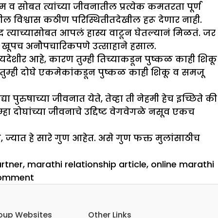
म व सोबत त्यांच्या जीवनातील प्रत्येक कमतरता पूर्ण
ल विश्वास कठीण परिस्थितीतदेखील हरू देणार नाही.
द त्याच्यासोबत आपलं हास्य वाटून घेतल्यानं मिळतं. जर
ी खूपच अनौपचारिकपणे उत्साहाने हसाल.
यदेशीर आहे, कारण तुम्ही तिच्याकडून पुष्कळ काही शिकू
े तुम्ही दोघे एकमेकांकडून पुष्कळ काही शिकू व समजू
ुरुषाच्या जीवनात येते, तेव्हा ती नेहमी हेच इच्छिते की
ा दोघांच्या जीवनाचे उद्दिष्ट वेगवेगळे नसूव एकच
े, ज्यात हे सारे गुण आहेत. असे गुण फक्त मुलांसाठीच
rtner
,
marathi relationship article
,
online marathi
on
comment
कसे
बनाल
oup Websites
Other Links
उत्तम