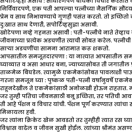
सपोर्टिव्हही असावे :
साधारणपणे बायका विचार करतात की नवऱ
निर्विवादपणे, एक पती आपल्या पत्नीच्या नैसर्गिक सौं
प्रेम व साथ निभावण्याचे गुणही पसंत करतो. तो इच्छि
दु:खात साथ देणारी, सपोर्टिव्हसुद्धा असावी.
खोटेपणा नव्हे गहनता असावी :
पती-पत्नीचे नाते तेव्हाच
जीवनाच्या प्रत्येक अडचणीत त्याची सोबत करेल. पत्नीची
साऱ्या अडचणींचा सामना आरामात करू शकतो.
आपसातील समजूतदारपणा :
या नात्यात आपसातील समजू
घ्याव्यात व असा आधार बना, ज्याच्यासोबत ती जगातील 
ताळमेळ बिघडेल. त्यामुळे एकमेकांसोबत पावलाशी प
गरजा समजून घ्या :
पुष्कळ पती-पत्नी वर्षानुवर्षे एकम
राहूनदेखील ते एकमेकांसाठी अनोळखी होऊन राहतात. मान
जर तुम्ही पतिचा जीवनसाठी बनू इच्छिता, तर पतिची आवड-
ती आहे पॅशन व विचार यांची. पॅशन पूर्ण करण्यात त्यां
मिळायला हवी.
जर त्यांना क्रिकेट खेळ आवडतो तर तुम्हीही त्यात रस घ्या व
विश्वास वाढेल व जीवन सुखी होईल. त्यांच्या श्रीमंत अ