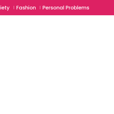
⚲
BSCRIBE
Login
iety
Fashion
Personal Problems
⚲