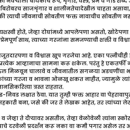
्याला बायकोचे रूप, शृंगार, वस्त्रे, प्रेम व गोड शब्
दर्याबरोबरच साजशृंगार व शालीनतेचादेखील चाहता असावा,
तो की त्याची जीवनाची सोबतीण फक्त नावाचीच सोबतीण न
 यशस्वी होते, जेव्हा दोघांमध्ये आपलेपणा असतो, खोटेपणा 
 प्रेमपूर्ण साथ, त्याच्या गरजांना समजण्याची शक्ती व 
तदारपणा व विश्वास खूप गरजेचा आहे. एका पत्नीचीही 
प्रत्येक आव्हानाचा सामना करू शकेल. परंतु हे एकतर्फ
ाऊल मिळवून चालावे व जीवनातील सगळया अडचणींचा भा
ेकांच्या गरजा व भावना ओळखू शकत नाहीत, ज्यामुळे त्या
सिकरित्या त्रस्त राहतात.
निवड लक्षात ठेवा. यात तुम्ही फक्त आहार वा पेहरावापुर
चा सहकारी बना, जसे की जर ते लेखक आहेत, तर त्यांच्या 
 जेव्हा ते दौऱ्यावर असतील, तेव्हा वेळोवेळी त्यांना स्कोर
सण्याचे दरवेळी प्रदर्शन करू नका वा कमी पगार असेल तर 