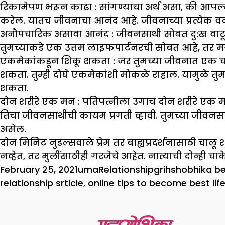
रिकामेपण भरून काढा :
सांगण्याचा अर्थ असा, की आपल्य
करेल. यातच जीवनाचा आनंद आहे. जीवनाच्या प्रत्येक 
अनौपचारिक असावा आनंद :
जीवनसाथी सोबत दु:ख वाटून 
तुमच्याकडे एक उत्तम लाइफपार्टनरची सोबत आहे, तर म
एकमेकांकडून शिकू शकता :
जर तुमच्या जीवनात एक चां
शकता. तुम्ही दोघे एकमेकांशी मोकळे राहाल. यामुळे तुम
शकता.
दोन शरीरे एक मन :
पतिपत्नीला उगाच दोन शरीरे एक मन म्
तिचा जीवनसाथीची कायम प्रगती व्हावी. तुमच्या जीवनसाथ
असेल.
दोन मिनिट नुडल्सवाले प्रेम तर बाह्यप्रदर्शनासाठी चालू
नव्हेत, तर मुलींसाठीही गरजेचे आहेत. नात्याची दोन्ही 
Posted
Author
Categories
Tags
February 25, 2021
uma
Relationship
grihshobhika bes
on
relationship srticle
,
online tips to become best lif