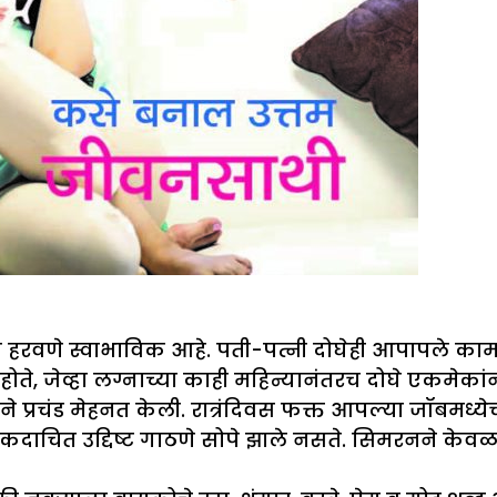
हरवणे स्वाभाविक आहे. पती-पत्नी दोघेही आपापले काम 
ा होते, जेव्हा लग्नाच्या काही महिन्यानंतरच दोघे एकमे
िने प्रचंड मेहनत केली. रात्रंदिवस फक्त आपल्या जॉबमध्
त उद्दिष्ट गाठणे सोपे झाले नसते. सिमरनने केवळ पत्नी