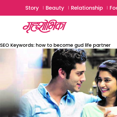
Story
Beauty
Relationship
Fo
SEO Keywords:
how to become gud life partner