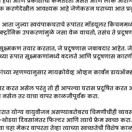
मध्ये हवा आणि प्रकाशाची कमतरता असते आणि लोक आरोग्य
 साफ करणेदेखील आवश्यक आहे जेणेकरून घराच्या आत प्रद
 आता जुन्या स्वयंपाकघराचे रूपांतर मॉडयूलर किचनमध्ये क
क्ट्रॉनिक उपकरणांमुळे जसा वेळ वाचतो, तसंच ते प्रदूषण
ून सूक्ष्मकण तयार करतात, जे प्रदूषणास जबाबदार आहेत.
्या रूपात सूक्ष्मकणांमध्ये बदलते आणि प्रदूषणास कारण
कांच्या म्हणण्यानुसार मायक्रोवेव्ह ओव्हन कार्बन डायऑक
ार करत असेल परंतु तो ही आपल्या घरास प्रदूषित क
्था नसेल तर याचा वापर काळजीपूर्वक करा.
रात योग्य वायुवीजन असण्याबरोबरच चिमणीचीही व्यवस्थ
डया दिवसांनंतर फिल्टर आणि त्याचे फ्रेम स्वच्छ करा.
ंवा चहा मेकर वापरता तेव्हा त्याच्या स्वच्छतेची विशेष 