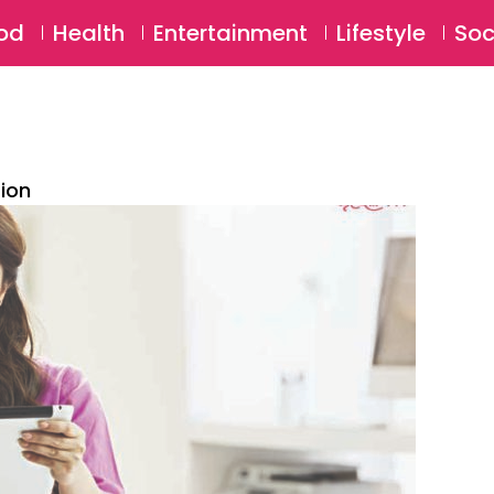
SU
od
Health
Entertainment
Lifestyle
Soc
tion