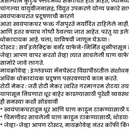
असल्याने कुटुंबं फ्लॅटमध्ये संकोचित होत आहेत, ज्या
चांगल्या वायुवीजनासह, विद्युत उपकरणे योग्य प्रकारे
स्वयंपाकघरात प्रदूषणाची कारणे
आता स्वयंपाकघर फक्त गॅसपुरते मर्यादित राहिलेले नाही.
आणि इतर बऱ्याच गोष्टी ठेवल्या जात आहेत. परंतु या इले
धोकादायक आहे. चला, याविषयी जाणून घेऊया :
टोस्टर :
सर्व इलेक्ट्रिक बर्नर वाफेने-निर्मित धूळीपास
जेव्हा आपण वापर करतो तेव्हा त्यात साचलेली घाण वाफेच
सामोरे जावे लागते.
मायक्रोवेव्ह :
इंग्लंडच्या मॅनचेस्टर विद्यापीठातील संशोध
अधिक धोकादायक प्रदूषण पसरवण्याचे काम करते.
रोटी मेकर :
जरी रोटी मेकर त्वरित गरमागरम रोटया तय
यापासून निघणारा धूर बाहेर काढण्यासाठी पुरेशी व्यवस
ही समस्या कशी सोडवावी
* स्वयंपाकघरातून धूर आणि घाण काढून टाकण्यासाठी घ
* चिमणीवर साचलेली घाण काढून टाकण्यासाठी, थोडया-थो
* जेव्हा-जेव्हा आपण टोस्टर, मायक्रोवेव्ह नंतर कॉफी कि