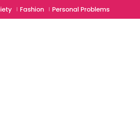
⚲
BSCRIBE
Login
iety
Fashion
Personal Problems
⚲