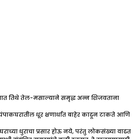
ात तिथे तेल-मसाल्याने समृद्ध अन्न शिजवताना
वयंपाकघरातील धूर क्षणार्धात बाहेर काढून टाकते आणि
च्या धुराचा प्रसार होऊ नये, परंतु लोकसंख्या वाढत