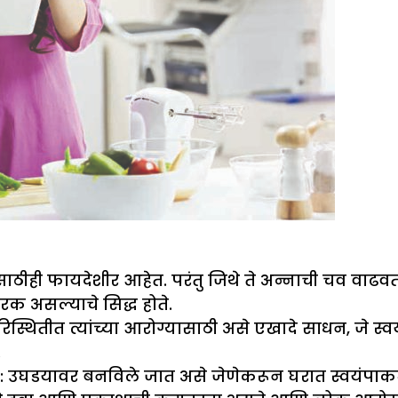
ही फायदेशीर आहेत. परंतु जिथे ते अन्नाची चव वाढवत
रक असल्याचे सिद्ध होते.
स्थितीत त्यांच्या आरोग्यासाठी असे एखादे साधन, जे स्
.
त: उघडयावर बनविले जात असे जेणेकरून घरात स्वयंपाकघरा