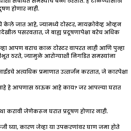
ाशी संबंधित समस्यांचे बळी ठरतात. हे टाळण्यासाठी
ूषण होणार नाही.
ेले जात आहे, ज्यामध्ये टोस्टर, मायक्रोवेव्ह ओव्हन
देखील पसरवतात, जे बाह्य प्रदूषणापेक्षा बरेच अधिक
 जेव्हा आपण बराच काळ टोस्टर वापरत नाही आणि पुन्हा
ीभूत ठरते, ज्यामुळे आरोग्याशी निगडित समस्यांना
्साईडचे अत्यधिक प्रमाणात उत्सर्जन करतात, जे कारपेक्षा
रत आहे हे आपणास ठाऊक आहे काय? जर आपल्या घरात
ा करावी जेणेकरून घरात प्रदूषण होणार नाही.
काळजी घ्या, कारण जेव्हा या उपकरणांवर घाण जमा होते