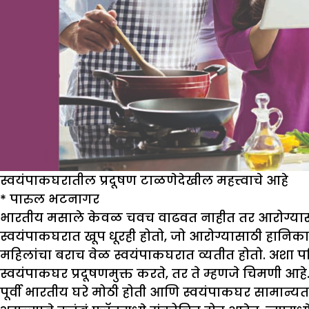
स्वयंपाकघरातील प्रदूषण टाळणेदेखील महत्त्वाचे आहे
*
पारुल भटनागर
भारतीय मसाले केवळ चवच वाढवत नाहीत तर आरोग्यासाठी
स्वयंपाकघरात खूप धूरही होतो, जो आरोग्यासाठी हानिका
महिलांचा बराच वेळ स्वयंपाकघरात व्यतीत होतो. अशा परि
स्वयंपाकघर प्रदूषणमुक्त करते, तर ते म्हणजे चिमणी आहे
पूर्वी भारतीय घरे मोठी होती आणि स्वयंपाकघर सामान्य