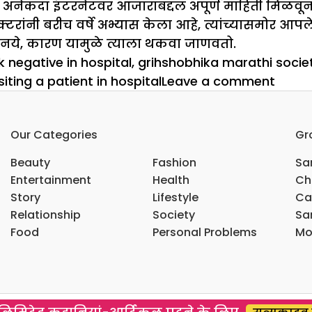
. अनेकदा इंटरनेटवर आजाराबद्दल अपूर्ण माहिती मिळव
्टरांनी बरीच वर्षे अभ्यास केला आहे, त्यांच्यासमोर आप
ू नये, कारण यामुळे त्याला थकवा जाणवतो.
k negative in hospital
,
grihshobhika marathi societ
on
siting a patient in hospital
Leave a comment
जेव्हा
रूग्णा
Our Categories
Gr
पाहाय
रूग्ण
Beauty
Fashion
Sar
जाल
Entertainment
Health
Ch
Story
Lifestyle
Ca
Relationship
Society
Sar
Food
Personal Problems
Mo