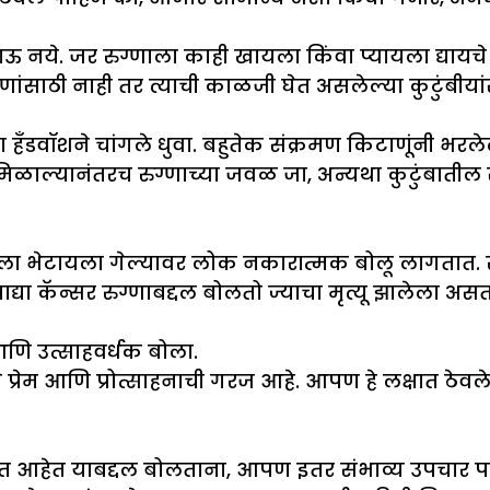
जाऊ नये. जर रुग्णाला काही खायला किंवा प्यायला द्यायच
ग्णांसाठी नाही तर त्याची काळजी घेत असलेल्या कुटुंबीया
वा हँडवॉशने चांगले धुवा. बहुतेक संक्रमण किटाणूंनी भर
ळाल्यानंतरच रुग्णाच्या जवळ जा, अन्यथा कुटुंबातील सद
ग्णाला भेटायला गेल्यावर लोक नकारात्मक बोलू लागतात
या कॅन्सर रुग्णाबद्दल बोलतो ज्याचा मृत्यू झालेला असत
आणि उत्साहवर्धक बोला.
प्रेम आणि प्रोत्साहनाची गरज आहे. आपण हे लक्षात ठेवले 
त आहेत याबद्दल बोलताना, आपण इतर संभाव्य उपचार पर्या