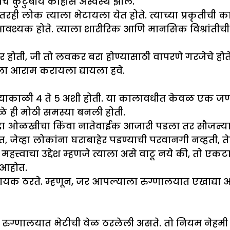
चे कुटुंबीय काहीसे अस्वस्थ झाले.
ंतरही लोक त्याला भेटायला येत होते. त्याच्या प्रकृतीच
आवश्यक होते. त्याला शारीरिक आणि मानसिक विश्रांतीची
र होती, जी तो लवकर बरा होण्यासाठी वापरणे गरजेचे होते.
तला आराम करायला द्यायला हवे.
ंध्याकाळी ४ ते ५ अशी होती. या कालावधीत केवळ एक जण 
ुळे ही मोठी समस्या बनली होती.
ादा ओळखीचा किंवा नातेवाईक आजारी पडला तर सौजन्याने
व्हा लोकांना घराबाहेर पडण्याची परवानगी नव्हती, तेव्
महत्त्वाचा उद्देश म्हणजे त्याला असे वाटू नये की, तो 
 आहोत.
दायक ठरते. म्हणून, जर आपल्याला रुग्णालयात एखाद्या
रत्येक रुग्णालयात भेटीची वेळ ठरलेली असते. तो नियम नेह