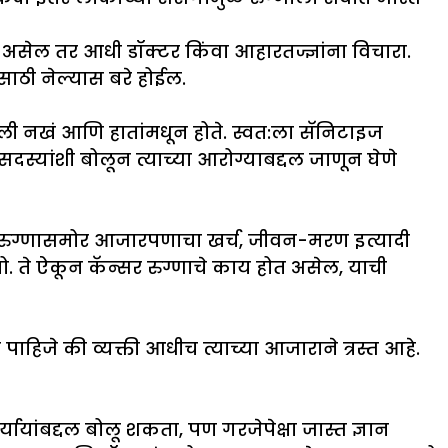
े असेल तर आधी डॉक्टर किंवा आहारतज्ज्ञांना विचारा.
ंसाठी नेल्यास बरे होईल.
लेली नखं आणि हातांमधून होते. स्वत:ला सॅनिटाइज
स्यांशी बोलून त्याच्या आरोग्याबद्दल जाणून घेणे
. रुग्णासमोर आजारपणाचा खर्च, जीवन-मरण इत्यादी
ो. ते ऐकून कॅन्सर रुग्णाचे काय होत असेल, याची
पाहिजे की व्यक्ती आधीच त्याच्या आजाराने त्रस्त आहे.
यांबद्दल बोलू शकता, पण गरजेपेक्षा जास्त ज्ञान