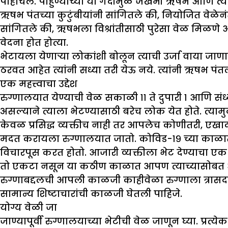
पोहोचले. पाहुण्यांच्या या गर्दीमुळे जखमी ऋषभ आणि त्या
ऋषभ पंतच्या कुटुंबीयांनी सांगितले की, नियोजित वेळेन
सांगितले की, ऋषभला विश्रांतीसाठी पुरेसा वेळ मिळणे 
वेदना होत होत्या.
भेटायला येणाऱ्या लोकांशी बोलून त्याची उर्जा वाया जाणा
ठरवत आहेत त्यांनी सध्या तरी येऊ नये. त्यांनी ऋषभ पं
एक महत्त्वाचा उद्देश
रुग्णालयात येण्याची वेळ सकाळी ११ ते दुपारी १ आणि स
असल्याने त्याला भेटण्यासाठी बरेच लोक येत होते. त्याम
केवळ प्रसिद्ध व्यक्तीच नाही तर आपलेच कोणीतरी, एख
मदत करायला रुग्णालयात जातो. कोविड-१९ च्या काळात, जे
विचारपूस करत होतो. आजारी व्यक्तीला भेट देण्याचा एक 
तो एकटा नसून या कठीण काळात आपण त्याच्यासोबत
रुग्णाबद्दलची आपली काळजी काहीवेळा रुग्णाला त्रास
सामान्य शिष्टाचारांची काळजी घेतली पाहिजे.
योग्य वेळी जा
जाण्यापूर्वी रुग्णालयाच्या भेटीची वेळ जाणून घ्या. प्