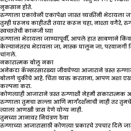
नुकसान होते.
रुग्णाला एकावेळी एकापेक्षा जास्त व्यक्तींनी भेटायला 
तुम्ही घरूनच काहीतरी तयार करून चहा, नाश्ता वगैरे, रु
स्वच्छतेची काळजी घ्या
रुग्णाला भेटायला जाण्यापूर्वी, आपले हात साबणाने किं
केल्यानंतरच भेटायला जा, मास्क घालून जा, परवानगी मि
चांगले.
नकारात्मक बोलू नका
अनेकदा कॅन्सरसारख्या जीवघेण्या आजाराने त्रस्त रु
बोलणे चुकीचे आहे. चिंता व्यक्त करताना, आपण अशा एखाद्
कल्पना करा.
कोणत्याही आजाराने त्रस्त रुग्णाशी नेहमी सकारात्मक 
रुग्णाला तुमचा सल्ला आणि मार्गदर्शनाची नाही तर तुमचे 
त्याला आणखी त्रास देणे योग्य नाही.
तुमच्या ज्ञानावर नियंत्रण ठेवा
रुग्णाच्या आजारासाठी कोणत्या प्रकारचे उपचार दिले जा