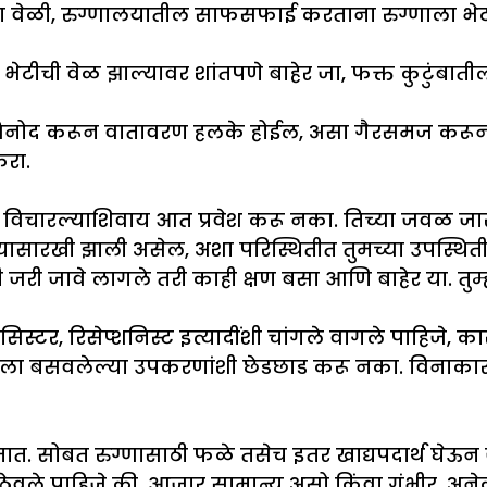
णाच्या वेळी, रुग्णालयातील साफसफाई करताना रुग्णाला भ
 भेटीची वेळ झाल्यावर शांतपणे बाहेर जा, फक्त कुटुंबाती
नका. विनोद करून वातावरण हलके होईल, असा गैरसमज कर
करा.
विचारल्याशिवाय आत प्रवेश करू नका. तिच्या जवळ जास
ारखी झाली असेल, अशा परिस्थितीत तुमच्या उपस्थितीत म
जरी जावे लागले तरी काही क्षण बसा आणि बाहेर या. तुम्ह
ड सिस्टर, रिसेप्शनिस्ट इत्यादींशी चांगले वागले पाहिजे, क
ाला बसवलेल्या उपकरणांशी छेडछाड करू नका. विनाकारण
. सोबत रुग्णासाठी फळे तसेच इतर खाद्यपदार्थ घेऊन ज
वले पाहिजे की, आजार सामान्य असो किंवा गंभीर, अनेकदा