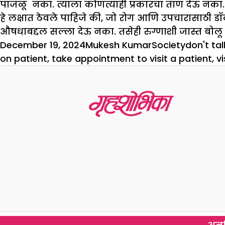
पाजळू नका. त्याला कोणत्याही प्रकारचा ताण देऊ नका
हे लक्षात ठेवले पाहिजे की, जो रोग आणि उपचारासाठी डॉक
औषधाबद्दल सल्ला देऊ नका. तसेही रुग्णाशी जास्त बोल
Posted
Author
Categories
Tags
December 19, 2024
Mukesh Kumar
Society
don't tal
on
on patient
,
take appointment to visit a patient
,
vi