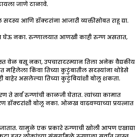
ेटायला जाणे टाळावे.
ल सदस्य आणि डॉक्टरांना आजारी व्यक्तीसोबत राहू द्या.
ून घेऊ नका. रुग्णालयात आणखी काही रुग्ण असतात,
्त वेळ बसू नका, उपचारादरम्यान तिला अनेक वैद्यकीय
हिलेला किंवा तिच्या कुटुंबातील सदस्यांना थोडेसे
ी बाहेर असलेल्या तिच्या कुटुंबियांशी बोलू शकता.
ारण ते सर्व रुग्णांची काळजी घेतात. त्यांच्या कामात
 डॉक्टरांशी बोलू नका. ओळख वाढवण्याच्या प्रयत्नात
ातात. यामुळे एक प्रकारे रुग्णाची खोली आपण एखाद्या
 इतर लोकांच्या संसर्गामुळे रुग्णाला सर्वात जास्त