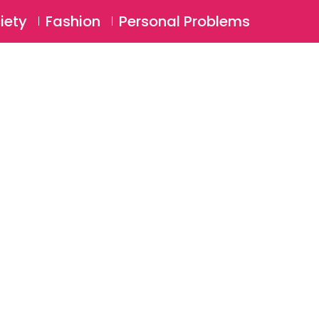
⚲
BSCRIBE
Login
iety
Fashion
Personal Problems
⚲