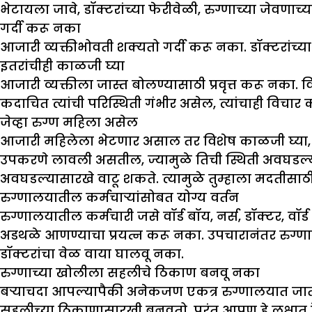
भेटायला जावे, डॉक्टरांच्या फेरीवेळी, रुग्णाच्या जेव
गर्दी करू नका
आजारी व्यक्तीभोवती शक्यतो गर्दी करू नका. डॉक्टरांच्या
इतरांचीही काळजी घ्या
आजारी व्यक्तीला जास्त बोलण्यासाठी प्रवृत्त करू 
कदाचित त्यांची परिस्थिती गंभीर असेल, त्यांचाही विचार 
जेव्हा रुग्ण महिला असेल
आजारी महिलेला भेटणार असाल तर विशेष काळजी घ्या, 
उपकरणे लावली असतील, ज्यामुळे तिची स्थिती अवघडल्यास
अवघडल्यासारखे वाटू शकते. त्यामुळे तुम्हाला मदतीसाठी 
रुग्णालयातील कर्मचाऱ्यांसोबत योग्य वर्तन
रुग्णालयातील कर्मचारी जसे वॉर्ड बॉय, नर्स, डॉक्टर, वॉर्
अडथळे आणण्याचा प्रयत्न करू नका. उपचारानंतर रुग्ण
डॉक्टरांचा वेळ वाया घालवू नका.
रुग्णाच्या खोलीला सहलीचे ठिकाण बनवू नका
बऱ्याचदा आपल्यापैकी अनेकजण एकत्र रुग्णालयात जातात
सहलीच्या ठिकाणासारखी बनवतो. परंतु आपण हे लक्षात ठे