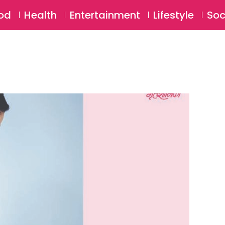
SU
od
Health
Entertainment
Lifestyle
Soc