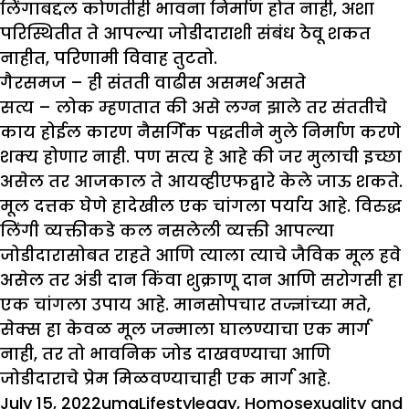
लिंगाबद्दल कोणतीही भावना निर्माण होत नाही, अशा
परिस्थितीत ते आपल्या जोडीदाराशी संबंध ठेवू शकत
नाहीत, परिणामी विवाह तुटतो.
गैरसमज – ही संतती वाढीस असमर्थ असते
सत्य – लोक म्हणतात की असे लग्न झाले तर संततीचे
काय होईल कारण नैसर्गिक पद्धतीने मुले निर्माण करणे
शक्य होणार नाही. पण सत्य हे आहे की जर मुलाची इच्छा
असेल तर आजकाल ते आयव्हीएफद्वारे केले जाऊ शकते.
मूल दत्तक घेणे हादेखील एक चांगला पर्याय आहे. विरुद्ध
लिंगी व्यक्तीकडे कल नसलेली व्यक्ती आपल्या
जोडीदारासोबत राहते आणि त्याला त्याचे जैविक मूल हवे
असेल तर अंडी दान किंवा शुक्राणू दान आणि सरोगसी हा
एक चांगला उपाय आहे. मानसोपचार तज्ज्ञांच्या मते,
सेक्स हा केवळ मूल जन्माला घालण्याचा एक मार्ग
नाही, तर तो भावनिक जोड दाखवण्याचा आणि
जोडीदाराचे प्रेम मिळवण्याचाही एक मार्ग आहे.
Posted
Author
Categories
Tags
July 15, 2022
uma
Lifestyle
gay
,
Homosexuality and