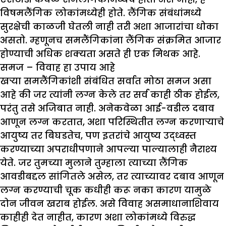
विषमलैंगिक लोकांमध्येही होते. लैंगिक संबंधांमध्ये
सुरक्षेची काळजी घेतली नाही तरी अशा आजारांचा धोका
असतो. म्हणूनच समलैंगिकांना लैंगिक संक्रमित आजार
होण्याची अधिक शक्यता असते ही एक मिथक आहे.
समज – विवाह हा उपाय आहे
खर्‍या समलैंगिकांशी संबंधित सर्वात मोठा समज असा
आहे की जर त्यांनी लग्न केले तर सर्व काही ठीक होईल,
परंतु तसे अजिबात नाही. अनेकवेळा आई-वडील दबाव
आणून लग्न करतात, अशा परिस्थितीत लग्न करणाऱ्याचे
आयुष्य तर बिघडतेच, पण इतरांचे आयुष्य उद्ध्वस्त
करण्याच्या अपराधीपणाने आपल्या पाल्यालाही नैराश्य
येते. जर तुमच्या मुलाने तुम्हाला त्याच्या लैंगिक
आवडीबद्दल सांगितले असेल, तर त्याच्यावर दबाव आणून
लग्न करण्याची चूक कधीही करू नका कारण यामुळे
दोन जीवन खराब होईल. असे विवाह असमाधानाशिवाय
काहीही देत ​​नाहीत, कारण अशा लोकांमध्ये विरुद्ध