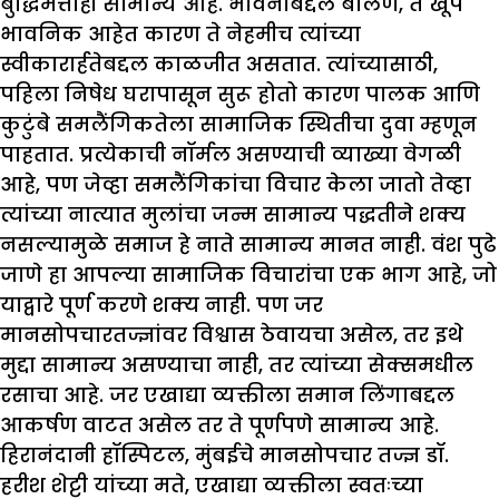
बुद्धिमत्ताही सामान्य आहे. भावनांबद्दल बोलणे, ते खूप
भावनिक आहेत कारण ते नेहमीच त्यांच्या
स्वीकारार्हतेबद्दल काळजीत असतात. त्यांच्यासाठी,
पहिला निषेध घरापासून सुरू होतो कारण पालक आणि
कुटुंबे समलैंगिकतेला सामाजिक स्थितीचा दुवा म्हणून
पाहतात. प्रत्येकाची नॉर्मल असण्याची व्याख्या वेगळी
आहे, पण जेव्हा समलैंगिकांचा विचार केला जातो तेव्हा
त्यांच्या नात्यात मुलांचा जन्म सामान्य पद्धतीने शक्य
नसल्यामुळे समाज हे नाते सामान्य मानत नाही. वंश पुढे
जाणे हा आपल्या सामाजिक विचारांचा एक भाग आहे, जो
याद्वारे पूर्ण करणे शक्य नाही. पण जर
मानसोपचारतज्ज्ञांवर विश्वास ठेवायचा असेल, तर इथे
मुद्दा सामान्य असण्याचा नाही, तर त्यांच्या सेक्समधील
रसाचा आहे. जर एखाद्या व्यक्तीला समान लिंगाबद्दल
आकर्षण वाटत असेल तर ते पूर्णपणे सामान्य आहे.
हिरानंदानी हॉस्पिटल, मुंबईचे मानसोपचार तज्ज्ञ डॉ.
हरीश शेट्टी यांच्या मते, एखाद्या व्यक्तीला स्वतःच्या