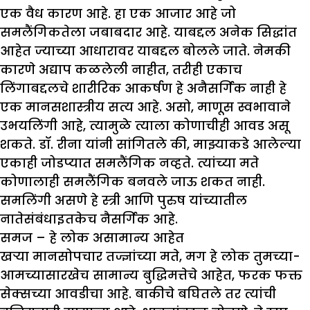
एक वैध कारण आहे. हा एक आजार आहे जो
समलैंगिकतेला जबाबदार आहे. याबद्दल अनेक सिद्धांत
आहेत ज्याच्या आधारावर याबद्दल बोलले जाते. नेमकी
कारणे अद्याप कळलेली नाहीत, तरीही एकाच
लिंगाबद्दलचे शारीरिक आकर्षण हे अनैसर्गिक नाही हे
एक मानसशास्त्रीय सत्य आहे. असो, माणूस स्वभावाने
उभयलिंगी आहे, त्यामुळे त्याला कोणाचीही आवड असू
शकते. डॉ. रीना यांनी सांगितले की, माझ्याकडे आलेल्या
एकाही जोडप्यात समलैंगिक नव्हते. त्यांच्या मते
कोणालाही समलैंगिक बनवले जाऊ शकत नाही.
समलिंगी असणे हे स्त्री आणि पुरुष यांच्यातील
नातेसंबंधाइतकेच नैसर्गिक आहे.
समज – हे लोक असामान्य आहेत
खर्‍या मानसोपचार तज्ज्ञांच्या मते, मग हे लोक तुमच्या-
आमच्यासारखेच सामान्य बुद्धिमत्तेचे आहेत, फरक फक्त
सेक्सच्या आवडीचा आहे. बाकीचे बघितले तर त्यांची