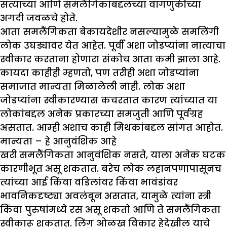
सत्याच्या आणि समलैंगिकांबद्दलच्या वागणुकीच्या
अगदी जवळचे होते.
आता समलैंगिकता बेकायदेशीर नसल्यामुळे समलिंगी
लोक उघड्यावर येत आहेत. पूर्वी अशा जोडप्यांना नात्याचा
स्वीकार करताना होणारा संकोच आता कमी झाला आहे.
कायदा काहीही म्हणतो, पण तरीही अशा जोडप्यांना
समाजात मान्यता मिळालेली नाही. लोक अशा
जोडप्यांना स्वीकारण्यास कचरतात कारण त्यांच्यात या
लोकांबद्दल अनेक प्रकारच्या समजुती आणि पूर्वग्रह
असतात. आम्ही अशाच काही मिथकांबद्दल सांगत आहोत.
मान्यता – हे आनुवंशिक आहे
खरी समलैंगिकता आनुवंशिक नसते, याला अनेक घटक
कारणीभूत असू शकतात. बरेच लोक लहानपणापासूनच
त्यांच्या आई किंवा वडिलांवर किंवा भावंडांवर
भावनिकदृष्ट्या अवलंबून असतात, यामुळे त्यांना स्त्री
किंवा पुरुषांमध्ये रस असू शकतो आणि ते समलैंगिकता
स्वीकारू शकतात. लिंग ओळख विकार हेदेखील याचे