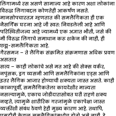
लिंगामध्ये रस असणे सामान्य आहे कारण अशा लोकांना
विरुद्ध लिंगाबद्दल कोणतेही आकर्षण नसते.
मानसोपचारतज्ञ म्हणतात की समलैंगिकता ही एक
नैसर्गिक घटना आहे जी स्वत: निवडलेली आहे आणि
परिस्थितीजन्य आहे ज्यामध्ये एक अज्ञात भीती, जसे की
मी विरुद्ध लिंगाचे समाधान करू शकेन की नाही, ही
छद्म-समलैंगिकता आहे.
गैरसमज – ते लैंगिक संक्रमित संक्रमणास अधिक प्रवण
असतात
सत्य – काही लोकांचे असे मत आहे की सेक्स वर्कर,
नपुंसक, ड्रग व्यसनी आणि समलैंगिकांना एड्स आणि
इतर लैंगिक आजार होण्याची शक्यता जास्त असते. काही
काळापूर्वी, समलैंगिकतेला कायदेशीर मान्यता
नसल्यामुळे, एकाच जोडीदारासोबत घरी राहणे शक्य
नव्हते, त्यामुळे शारीरिक गरजांमुळे एकापेक्षा जास्त
व्यक्तींशी संबंध ठेवणे हेही मुख्य कारण आहे. तथापि,
एसटीडी केवळ समलैंगिकांमध्येच होतो असे नाही, हे