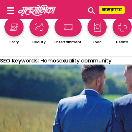
⚲
सब्सक्राइब
Story
Beauty
Entertainment
Food
Health
SEO Keywords:
Homosexuality community