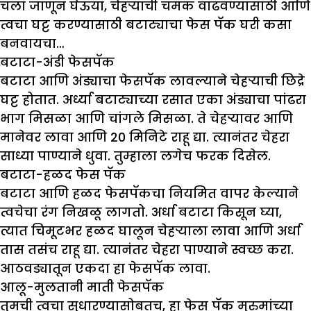
चला जाणून घेऊया, चेहऱ्याची चमक वाढवण्यासाठी आणि
त्वचा घट्ट करण्यासाठी बटाट्याचा फेस पॅक घरी कसा
बनवायचा…
बटाटा-अंडी फेसपॅक
बटाटा आणि अंड्याचा फेसपॅक लावल्याने चेहऱ्याची छिद्रे
घट्ट होतात. अर्ध्या बटाट्याच्या रसात एका अंड्याचा पांढरा
भाग मिसळा आणि चांगले मिसळा. ते चेहऱ्यावर आणि
मानेवर लावा आणि 20 मिनिटे राहू द्या. त्यानंतर चेहरा
साध्या पाण्याने धुवा. तुम्हाला लगेच फरक दिसेल.
बटाटा-हळद फेस पॅक
बटाटा आणि हळद फेसपॅकचा नियमित वापर केल्याने
त्वचेचा रंग निखळू लागतो. अर्धा बटाटा किसून घ्या,
त्यात चिमूटभर हळद घालून चेहऱ्याला लावा आणि अर्धा
तास तसंच राहू द्या. त्यानंतर चेहरा पाण्याने स्वच्छ करा.
आठवड्यातून एकदा हा फेसपॅक लावा.
आलू-मुलतानी माती फेसपॅक
तुमची त्वचा सुधारण्यासोबतच, हा फेस पॅक मुरुमांच्या