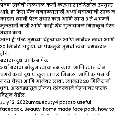
प्रवण त्वचेची जळजळ कमी करण्यासाठीदेखील उपयुक्त
आहे. हा फेस पॅक बनवण्यासाठी अर्ध्या बटाट्याची साल न
काढता त्याची पेस्ट तयार करा आणि त्यात ३ ते ४ चमचे
मुलतानी माती आणि काही थेंब गुलाबजल मिसळून पेस्ट
तयार करा.
आता ही पेस्ट तुमच्या चेहऱ्यावर आणि मानेवर लावा आणि
30 मिनिटे राहू द्या. या पॅकमुळे तुमची त्वचा चमकदार
होते.
बटाटा-दुधाचा फेस पॅक
अर्धा बटाटा सोलून त्याचा रस काढा आणि त्यात दोन
चमचे कच्चे दूध घालून चांगले मिसळा आणि कापसाची
मदत चेहरा आणि मानेवर लावा. त्यानंतर 20 मिनिटांनी
धुवा. आठवड्यातून तीनदा लावल्याने चेहऱ्यावर फरक
दिसून येईल.
Posted
Author
Categories
Tags
July 12, 2022
uma
Beauty
4 patato useful
on
facepack
,
Beauty
,
home made face pack
,
how to