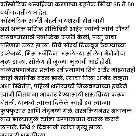
कॉस्मेटिक शस्त्रक्रिया करणार्‍या बहुतेक स्त्रिया 35 ते 50
वयोगटातील आहेत.
कॉस्मेटिक सर्जरी नेहमीच यशस्वी होत नाही
असे अनेक प्रसिद्ध सेलिब्रिटी आहेत ज्यांनी त्यांचे सौंदर्य
वाढवण्यासाठी प्लास्टिक सर्जरी केली, परंतु याचा
परिणाम उलट झाला. तिचे सौंदर्य टिकवून ठेवण्याच्या
इच्छेमध्ये, मिस अर्जेंटिना असलेल्या सोलेग मेनेनोचा
मृत्यू झाला. सोलेग ही जुळ्या मुलांची आई होती.
बाळंतपणानंतर प्रत्येक स्त्रीप्रमाणेच तिचे शरीर माझ्यातही
काही नैसर्गिक बदल झाले, ज्याचा तिला आनंद नव्हता.
अशा स्थितीत, पहिली शरीरयष्टी मिळवण्याच्या इच्छेने
त्यांनी नितंबांना आकार देण्यासाठी शस्त्रक्रिया करून
घेतली. यामध्ये त्याला दिलेले काही द्रव त्याच्या
फुफ्फुसात आणि मेंदूमध्ये गेले. शस्त्रक्रियेनंतर अचानक
त्रास झाल्यामुळे त्यांना रुग्णालयात दाखल करावे
लागले, जिथे 2 दिवसांनी त्यांचा मृत्यू झाला.
महागडी शस्त्रक्रिया