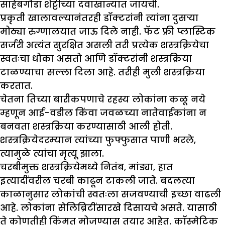
साहेबगौडा शेट्टीच्या दवाखान्यात जायची.
प्रकृती खालावल्यानंतरही डॉक्टरांनी त्यांना दुसऱ्या
मोठ्या रुग्णालयात जाऊ दिले नाही. फॅट फ्री प्लास्टिक
सर्जरी अत्यंत सुरक्षित असली तरी प्रत्येक शस्त्रक्रियेचा
स्वतःचा धोका असतो आणि डॉक्टरांनी शस्त्रक्रिया
टाळण्याचा सल्ला दिला आहे. तरीही मुली शस्त्रक्रिया
करतात.
चेतना तिच्या बारीकपणाचे रहस्य लोकांना कळू नये
म्हणून आई-वडील किंवा जवळच्या नातेवाईकांना न
बनवता शस्त्रक्रिया करण्यासाठी आली होती.
शस्त्रक्रियेदरम्यान त्यांच्या फुफ्फुसात पाणी भरले,
त्यामुळे त्यांचा मृत्यू झाला.
चरबीमुक्त शस्त्रक्रियेमध्ये नितंब, मांड्या, हात
इत्यादींवरील चरबी काढून टाकली जाते. बदलत्या
काळानुसार लोकांची स्वतःला सजवण्याची इच्छा वाढली
आहे. लोकांना सेलिब्रिटींसारखे दिसायचे असते. यासाठी
ते कोणतीही किंमत मोजण्यास तयार आहेत. कॉस्मेटिक