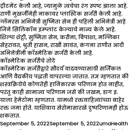
ट्रीटमेंट केली आहे, ज्यामुळे त्वचेचा रंग स्पष्ट झाला आहे.
राणी मुखर्जीनेही नाकावर प्लास्टिक सर्जरी केली आहे.
ग्लॅमरस अभिनेत्री सुष्मिता सेन ही पहिली अभिनेत्री आहे
जिने सिलिकॉन इम्प्लांट केल्याचे मान्य केले आहे.
शिल्पा शेट्टी, सुष्मिता सेन, करीना, बिपाशा, मल्लिका
सेहरावत, श्रुती हासन, राखी सावंत, कंगना राणौत आदी
अभिनेत्रींनी कॉस्मेटिक सर्जरी केली आहे.
कॉस्मेटिक सर्जरीचे तोटे
कॉस्मेटिक सर्जरीद्वारे सौंदर्य वाढवण्यासाठी सर्जिकल
आणि वैद्यकीय पद्धती वापरल्या जातात. तज्ञ म्हणतात की
शस्त्रक्रियेचे कोणतेही हानिकारक परिणाम होत नाहीत,
परंतु काही सामान्य परिणाम जसे की जखम, डाग इ.
याला हेमेटोमा म्हणतात. यामध्ये रक्तवाहिन्यांच्या बाहेर
रक्त जमा होते. याशिवाय सेरोमासारखे दुष्परिणामही होऊ
शकतात.
Posted
Author
Catego
September 5, 2022
September 5, 2022
uma
Health