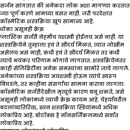
सर्जन सांगतात की अनेकदा लोक अशा मागण्या करतात
ज्या पूर्ण करणे आमच्या बसत नाही. जरी परदेशात
कॉस्मेटिक शस्त्रक्रिया खूप सामान्य आहे.
धोका असूनही क्रेझ
प्लास्टिक सर्जरी नेहमीच यशस्वी होईलच असे नाही. या
शस्त्रक्रियेने तुम्हाला हवं ते सौंदर्य मिळतं, त्यात जोखीम
असेलच असं नाही, कधी हवं ते सौंदर्य मिळतं तर कधी
त्याचे भयंकर परिणाम भोगावे लागतात. शस्त्रक्रियेनंतर
काही सेलिब्रिटींना अनेक समस्यांना सामोरे जावे लागले.
अनेकांच्या शस्त्रक्रिया अयशस्वी होऊन त्यांचे स्वरूप
बिघडले, तर काहींना संसर्गाचा सामना करावा लागला.
कॉस्मेटिक सर्जरीदेखील मृत्यूचे कारण बनू शकते, असे
असूनही लोकांमध्ये त्याची क्रेझ कायम आहे. चेहर्यावरील
बदलांव्यतिरिक्त, स्तन शस्त्रक्रिया स्त्रियांमध्ये अधिक
लोकप्रिय आहे. बोटॉक्स हे नॉनसर्जिकलमध्ये सर्वात
लोकप्रिय आहे.