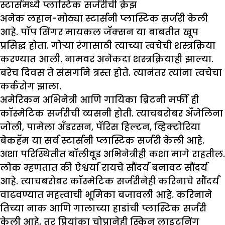
स्टार्समध्ये प्लास्टिक सर्जरीची क्रेझ
अनेक लहान-मोठ्या स्टार्सनी प्लास्टिक सर्जरी केली
आहे. पॉप सिंगर मायकल जॅक्सन या बाबतीत खूप
प्रसिद्ध होता. गोऱ्या रंगासाठी त्याच्या त्वचेची शस्त्रक्रिया
करण्यात आली. नामवर अनेकदा शस्त्रक्रियाही झाल्या.
बरेच दिवस ते संसर्गाने त्रस्त होते. त्यानंतर त्यांना त्वचेचा
कर्करोग झाला.
अमेरिकन अभिनेत्री आणि गायिका ब्रिटनी मर्फी ही
कॉस्मेटिक सर्जरीची व्यसनी होती. त्याचबरोबर अँजेलिना
जोली, पामेला अँडरसन, पॅरिस हिल्टन, व्हिक्टोरिया
बेकहॅम या सर्व स्टार्सनी प्लास्टिक सर्जरी केली आहे.
अशा परिस्थितीत बॉलीवूड अभिनेत्रीही कशा मागे राहतील.
लोक म्हणतात की ऐश्वर्या रायचे सौंदर्य बनावट सौंदर्य
आहे. त्याचबरोबर कॉस्मेटिक सर्जरीनेही करिनाचे सौंदर्य
वाढवण्यात महत्त्वाची भूमिका बजावली आहे. करिनाने
तिच्या नाक आणि गालाच्या हाडांची प्लास्टिक सर्जरी
केली आहे, तर प्रियांका चोप्रानेही स्किन लाइटनिंग