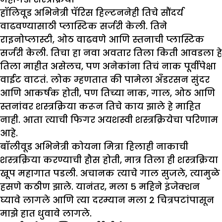
हॉलिवूड अभिनेत्री पॅरिस हिल्टननेही तिचे सौंदर्य
वाढवण्यासाठी प्लास्टिक सर्जरी केली. तिने
राइनोप्लास्टी, ओठ वाढवणे आणि स्तनाची प्लास्टिक
सर्जरी केली. तिचा हा नवा अवतार तिला किती आवडला हे
तिला माहीत असेलच, पण अनेकांना तिचं नाक पूर्वीपेक्षा
वाईट वाटतं. लोक म्हणतात की पामेला अँडरसन सुंदर
आणि आकर्षक होती, पण तिच्या नाक, गाल, ओठ आणि
स्तनांवर शस्त्रक्रिया करून तिचे काय झाले हे माहित
नाही. आता त्याची फिगर अयशस्वी शस्त्रक्रियेचा परिणाम
आहे.
बॉलीवूड अभिनेत्री कोयना मित्रा हिलाही नाकाची
शस्त्रक्रिया करण्याची हौस होती, मात्र तिला ही शस्त्रक्रिया
खूप महागात पडली. अचानक त्याचे गाल सुजले, त्यामुळे
हसणे कठीण झाले. यानंतर, मला 5 महिने इंजेक्शन
घ्यावे लागले आणि त्या दरम्यान मला 2 चित्रपटांपासून
माझे हात धुवावे लागले.