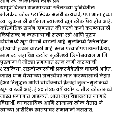
सामान्य लोकांमध्ये लोकप्रिय
यापूर्वी चेतना राजसारख्या ग्लॅमरच्या दुनियेतील
मोजकेच लोक प्लास्टिक सर्जरी करायचे, पण आता हव्या
त्या लूकसाठी सर्वसामान्यांमध्ये खूप लोकप्रिय होत आहे.
कॉस्मेटिक सर्जन म्हणतात की चरबी कमी करण्यासाठी
लिपोसक्शन करणार्‍यांची संख्या स्त्री आणि पुरुष
दोघांमध्ये खूप वेगाने वाढली आहे. मुलींमध्ये स्लिमट्रिम
होण्याची इच्छा वाढली आहे. स्तन प्रत्यारोपण शस्त्रक्रिया,
सामान्य महाविद्यालयीन मुलींमध्ये लिपोसक्शन आणि
पुरुषांमध्ये मोठ्या प्रमाणात स्तन कमी करण्याची
शस्त्रक्रिया, राइनोप्लास्टीची प्रकरणेदेखील वाढली आहेत.
जास्त घाम येण्याच्या समस्येवर मात करण्यासाठी लेझर
हेअर रिमूव्हल आणि बोटॉक्सची क्रेझही मुला-मुलींमध्ये
खूप वाढली आहे. हे 30 ते 35 वर्षे वयोगटातील लोकांमध्ये
जास्त प्रमाणात आढळते. आता महाविद्यालयात जाणारे
विद्यार्थी, व्यावसायिक आणि सामान्य लोक येतात जे
त्यांच्या शारीरिक स्वरूपावर समाधानी नसतात.