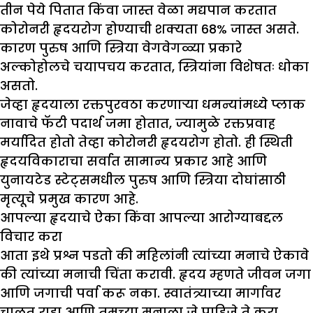
तीन पेये पितात किंवा जास्त वेळा मद्यपान करतात
कोरोनरी हृदयरोग होण्याची शक्यता 68% जास्त असते.
कारण पुरुष आणि स्त्रिया वेगवेगळ्या प्रकारे
अल्कोहोलचे चयापचय करतात, स्त्रियांना विशेषतः धोका
असतो.
जेव्हा हृदयाला रक्तपुरवठा करणाऱ्या धमन्यांमध्ये प्लाक
नावाचे फॅटी पदार्थ जमा होतात, ज्यामुळे रक्तप्रवाह
मर्यादित होतो तेव्हा कोरोनरी हृदयरोग होतो. ही स्थिती
हृदयविकाराचा सर्वात सामान्य प्रकार आहे आणि
युनायटेड स्टेट्समधील पुरुष आणि स्त्रिया दोघांसाठी
मृत्यूचे प्रमुख कारण आहे.
आपल्या हृदयाचे ऐका किंवा आपल्या आरोग्याबद्दल
विचार करा
आता इथे प्रश्न पडतो की महिलांनी त्यांच्या मनाचे ऐकावे
की त्यांच्या मनाची चिंता करावी. हृदय म्हणते जीवन जगा
आणि जगाची पर्वा करू नका. स्वातंत्र्याच्या मार्गावर
चालत राहा आणि तुमच्या मनाला जे पाहिजे ते करा.