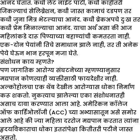
आनंद घेतात. कधी लेट नाईट पार्टी, कधी काहीतरी
जिंकल्याचं सेलिब्रेशन, कधी जास्त कामाचं दडपण तर
कधी जुना मित्र भेटल्याचा आनंद. कधी ब्रेकअपचे दुःख तर
कधी प्रेम मिळाल्याचा आनंद. याचा अर्थ असा की आज
महिलांकडे दारू पिण्याच्या बहाण्यांची कमतरता नाही.
एक-दोन पेयांनी तिचे समाधान झाले नाही, तर ती अनेक
पेये घेऊन भान हरपून मजा घेते.
संशोधन काय म्हणते
?
पण जागतिक आरोग्य संघटनेच्या म्हणण्यानुसार
मद्यपान कोणत्याही व्यक्तीसाठी फायदेशीर नाही.
अल्कोहोलचा एक थेंब देखील आरोग्यास धोका निर्माण
करू शकतो. नुकत्याच झालेल्या एका संशोधनातही
असाच दावा करण्यात आला आहे. अमेरिकन कॉलेज
ऑफ कार्डिओलॉजी (ACC) च्या अभ्यासातून असे समोर
आले आहे की ज्या महिला दररोज मद्यपान करतात त्यांना
हृदयविकाराचा धोका इतरांपेक्षा कितीतरी पटीने जास्त
असतो.