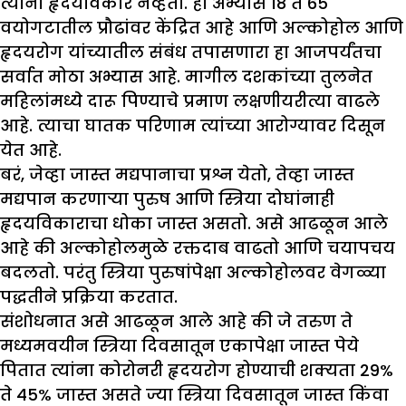
त्यांना हृदयविकार नव्हता. हा अभ्यास 18 ते 65
वयोगटातील प्रौढांवर केंद्रित आहे आणि अल्कोहोल आणि
हृदयरोग यांच्यातील संबंध तपासणारा हा आजपर्यंतचा
सर्वात मोठा अभ्यास आहे. मागील दशकांच्या तुलनेत
महिलांमध्ये दारू पिण्याचे प्रमाण लक्षणीयरीत्या वाढले
आहे. त्याचा घातक परिणाम त्यांच्या आरोग्यावर दिसून
येत आहे.
बरं, जेव्हा जास्त मद्यपानाचा प्रश्न येतो, तेव्हा जास्त
मद्यपान करणाऱ्या पुरुष आणि स्त्रिया दोघांनाही
हृदयविकाराचा धोका जास्त असतो. असे आढळून आले
आहे की अल्कोहोलमुळे रक्तदाब वाढतो आणि चयापचय
बदलतो. परंतु स्त्रिया पुरुषांपेक्षा अल्कोहोलवर वेगळ्या
पद्धतीने प्रक्रिया करतात.
संशोधनात असे आढळून आले आहे की जे तरुण ते
मध्यमवयीन स्त्रिया दिवसातून एकापेक्षा जास्त पेये
पितात त्यांना कोरोनरी हृदयरोग होण्याची शक्यता 29%
ते 45% जास्त असते ज्या स्त्रिया दिवसातून जास्त किंवा