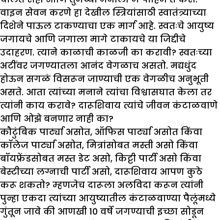
वाइन सेवन करणे हा देखील स्त्रियांसाठी स्वातंत्र्याच्या
दिशेने पाऊल टाकण्याचा एक मार्ग आहे. स्वतःचे आयुष्य
जगायचे आणि जगाला मागे टाकायचे या जिद्दीचे
उदाहरण. त्याने काळाची काळजी का करावी? स्वतःच्या
अटींवर जगण्यातला आनंद वेगळाच असतो. मद्यधुंद
होऊन सगळं विसरून जाण्याची एक वेगळीच अनुभूती
असते. आता त्यांच्या मनाने त्यांचा विश्वासघात केला तर
त्यांनी काय करावे? दारूशिवाय त्यांचे जीवन कंटाळवाणे
आणि ओझे बनणार नाही का?
कौटुंबिक पार्ट्या असोत, ऑफिस पार्ट्या असोत किंवा
कॉलेज पार्ट्या असोत, मित्रांसोबत मस्ती असो किंवा
बॉयफ्रेंडसोबत मस्त डेट असो, किट्टी पार्टी असो किंवा
बेस्टीच्या लग्नाची पार्टी असो, दारूशिवाय आपण कुठे
करू शकतो? म्हणजेच दारूला अलविदा करून त्यांनी
पुन्हा एकदा त्यांच्या आयुष्यातील कंटाळवाण्या पैलूंमध्ये
गुंतून जावे की आणखी 10 वर्षे जगण्याची इच्छा सोडून