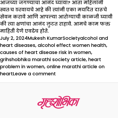
आजच्या जगण्याचा आनंद घ्यावा? आता महिलांनी
स्वतःच ठरवायचे आहे की त्यांनी एका मर्यादेत दारूचे
सेवन करावे आणि आपल्या आरोग्याची काळजी घ्यावी
की त्या क्षणांचा आनंद लुटत राहावे. आमचे काम फक्त
माहिती देणे एवढेच होते.
Posted
Author
Categories
Tags
July 2, 2024
Mukesh Kumar
Society
alcohol and
on
heart diseases
,
alcohol effect women health
,
causes of heart disease risk in women
,
grihshobhika marathi society article
,
heart
problem in women
,
online marathi article on
on
heart
Leave a comment
स्त्रिया,
आपल्या
हृदयाचे
ऐका
किंवा
आपल्या