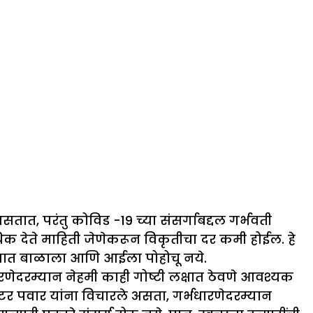
ात, परंतु कोविड -19 च्या संसर्गाबद्दल गर्भवती
िक देते माहिती जेणेकरून विकृतीचा दर कमी होईल. हे
नवजात बाळाला आणि आईला पोहोचू नये.
र्भधारणेदरम्यान नेहमी काही गोष्टी लक्षात ठेवणे आवश्यक
र पवार यांना विचारले असता, गर्भधारणेदरम्यान