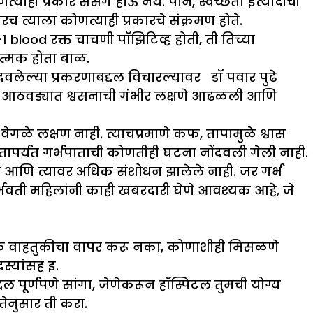
याही प्रकारे संसर्ग होऊ नये. पान, स्वच्छता इत्यादींची
च त्याला कोणत्याही प्रकारचे संक्रमण होते.
blood रक्त चाचणी पॉझिटिव्ह होती, ती तिच्या
ात्मक होता बाळ.
ंदवलेल्या प्रकरणाबद्दल विचारल्यावर डॉ पवार पुढे
्या आठवड्यात श्वसनाची गंभीर लक्षणे आढळली आणि
ेगळे लक्षण नाही. त्याचप्रमाणे कफ, तापामुळे श्वास
ापर्यंत गर्भपाताची कोणतीही घटना नोंदवली गेली नाही.
हे आणि त्यावर अधिक संशोधन झालेले नाही. जर गर्भ
्भवती महिलांनी काही खबरदारी घेणे आवश्यक आहे, जे
जनिक वाहतुकीचा वापर करू नका, कोणाशीही मिसळणे
स्यांसह इ.
ल पूर्णपणे सांगा, जेणेकरून हॉस्पिटल तुमची योग्य
ेनुसार ती करा.