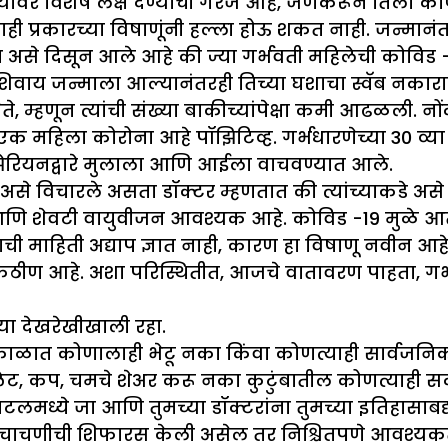
्यावर विशेष लक्ष देण्याची गरज आहे, जेणेकरून तिला कोणत्
ी प्रकारच्या विषाणूंनी हल्ला होऊ शकत नाही. जन्मानंतर
 असे दिसून आले आहे की ज्या गर्भवती महिलेची कोविड -१ 
ाशिवाय जन्माला आल्यानंतरही तिच्या घशाचा स्वॅब नकार
, म्हणून त्यांची संख्या बाकीच्यांपेक्षा कमी आढळली. नो
 एक महिला कोरोना आहे पॉझिटिव्ह. गर्भधारणेच्या 30 व
िझेरियनद्वारे मुलाला आणि आईला वाचवण्यात आले.
से विचारले असता डॉक्टर म्हणतात की त्यांच्याकडे असे व
ा आणि शेवटी वायुवीजन आवश्यक आहे. कोविड -19 मुळे आत
ाची माहिती अद्याप ज्ञात नाही, कारण हा विषाणू नवीन आ
े कठीण आहे. अशा परिस्थितीत, आजचे वातावरण पाहता, गर
च्या देखरेखीखाली रहा.
या काळात कोणालाही भेटू नका किंवा कोणत्याही सार्व
ेट, कप, चमचे शेअर करू नका कुटुंबातील कोणत्याही सद
लमध्ये जा आणि तुमच्या डॉक्टरांना तुमच्या इतिहासाबद्द
ा चाचणीची शिफारस केली असेल तर निश्चितपणे आवश्यकत