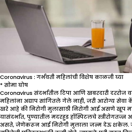
Coronavirus : गर्भवती महिलांची विशेष काळजी घ्या
* सोमा घोष
Coronavirus संदर्भातील टिपा आणि खबरदारी दररोज वर्तम
महिलांना अद्याप सांगितले गेले नाही, जरी आरोग्य सेव
खरे आहे की निरोगी मुलासाठी निरोगी आई असणे खूप मह
यासंदर्भात, पुण्यातील मदरहुड हॉस्पिटलचे स्त्रीरोगतज्ज्ञ
असते, जेणेकरून आई निरोगी मुलाला जन्म देऊ शकेल. गर