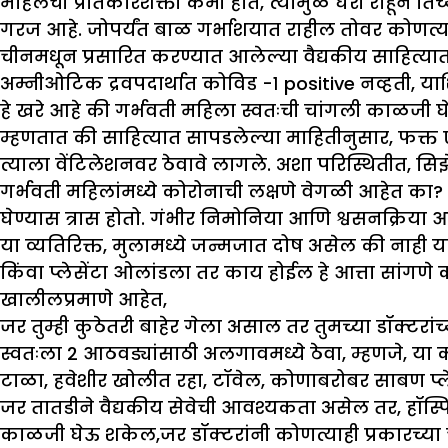
महिलेची प्रतिकारशक्ती कमी होते, त्यामुळे घरी राहून तिच
गरज आहे. जोपर्यंत बाळ गर्भाशयात राहील तोवर कोणत्याह
चीनमधून प्रसारित करण्यात आलेल्या वैद्यकीय साहित्यात
अम्नीओटिक द्रवपदार्थात कोविड -१ positive नव्हती, य
हे खरे आहे की गर्भवती महिला स्वतःची चांगली काळजी घेते
म्हणतात की साहित्यात सापडलेल्या माहितीनुसार, फक्त
त्याला वेंटिलेशनवर ठेवावे लागले. अशा परिस्थितीत, स
गर्भवती महिलांमध्ये कोरोनाची लक्षणे वेगळी आहेत का? अ
घेण्यास त्रास होतो. गंभीर निमोनिया आणि श्वसनक्रिय
या व्यतिरिक्त, मुलामध्ये जन्मजात दोष असेल की नाही य
किंवा प्लेसेंटा ओलांडला तर काय होईल हे आत्ता सांगण
खालीलप्रमाणे आहेत,
जर तुम्ही कुठेतरी बाहेर गेला असाल तर तुमच्या डॉक्टरां
स्वतःला 2 आठवड्यांसाठी अलगावमध्ये ठेवा, म्हणजे, 
टाळा, हवेशीर खोलीत रहा, टॉवेल, कोणाबरोबर साबण प्ल
जर तातडीने वैद्यकीय सेवेची आवश्यकता असेल तर, हॉस्पिट
काळजी घेऊ शकेल,जर डॉक्टरांनी कोणत्याही प्रकारच्य