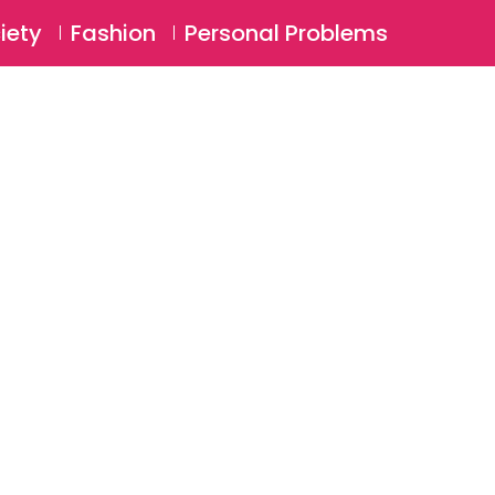
⚲
BSCRIBE
Login
iety
Fashion
Personal Problems
⚲