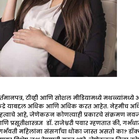
ानपत्र, टीव्ही आणि सोशल मीडियामध्ये मथळ्यांमध्ये असत
ा केंद्रे याबद्दल अधिक आणि अधिक करत आहेत. नेहमीच अध
त्वाचे आहे, जेणेकरून कोणत्याही प्रकारचे संक्रमण 
 आणि प्रसूतीशास्त्रज्ञ डॉ. राजेश्वरी पवार म्हणतात की, ग
्भवती महिलांना संसर्गाचा धोका जास्त असतो का? डॉक्ट