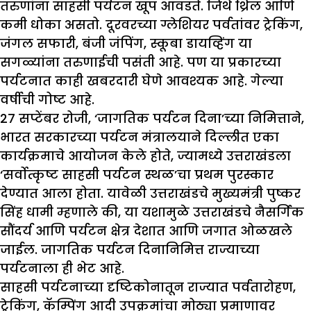
तरुणांना साहसी पर्यटन खूप आवडते. जिथे थ्रिल आणि
कमी धोका असतो. दूरवरच्या ग्लेशियर पर्वतांवर ट्रेकिंग,
जंगल सफारी, बंजी जंपिंग, स्कूबा डायव्हिंग या
सगळ्यांना तरुणाईची पसंती आहे. पण या प्रकारच्या
पर्यटनात काही खबरदारी घेणे आवश्यक आहे. गेल्या
वर्षीची गोष्ट आहे.
27 सप्टेंबर रोजी, ‘जागतिक पर्यटन दिना’च्या निमित्ताने,
भारत सरकारच्या पर्यटन मंत्रालयाने दिल्लीत एका
कार्यक्रमाचे आयोजन केले होते, ज्यामध्ये उत्तराखंडला
‘सर्वोत्कृष्ट साहसी पर्यटन स्थळ’चा प्रथम पुरस्कार
देण्यात आला होता. यावेळी उत्तराखंडचे मुख्यमंत्री पुष्कर
सिंह धामी म्हणाले की, या यशामुळे उत्तराखंडचे नैसर्गिक
सौंदर्य आणि पर्यटन क्षेत्र देशात आणि जगात ओळखले
जाईल. जागतिक पर्यटन दिनानिमित्त राज्याच्या
पर्यटनाला ही भेट आहे.
साहसी पर्यटनाच्या दृष्टिकोनातून राज्यात पर्वतारोहण,
ट्रेकिंग, कॅम्पिंग आदी उपक्रमांचा मोठ्या प्रमाणावर