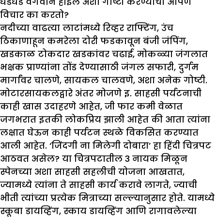
धडधड वेगवान होईल अशा गोष्टी करण्याचा आपण
विचार का करतो?
नदीच्या वाढत्या लाटांमध्ये रिव्हर राफ्टिंग, उंच
ठिकाणाहून कमरेला दोरी फडकावून बंजी जंपिंग,
खडकाळ टोकदार खडकांवर चढाई, मोकळ्या जंगलात
भक्षक प्राण्यांना तोंड देण्यासाठी जंगल सफारी, दुर्गम
मार्गांवर चालणे, सायकल चालवणे, अशा अनेक गोष्टी.
मोटारसायकलद्वारे अंतर मोजणे इ. साहसी पर्यटनाची
काही खास उदाहरणे आहेत, जी फार कमी वेळात
जगभरात इतकी लोकप्रिय झाली आहेत की आता त्यांना
लक्षात घेऊन काही पर्यटन स्थळे विकसित करण्यात
आली आहेत. ‘जिंदगी ना मिलेगी दोबारा’ हा हिंदी चित्रपट
आठवत असेल? या चित्रपटातील 3 नायक मिळून
स्पेनच्या अशा साहसी सहलीची योजना आखतात,
ज्यामध्ये त्यांना ते साहसी कार्य करावे लागते, ज्याची
भीती त्यांच्या प्रत्येक मित्राच्या सल्ल्यानुसार होते. यामध्ये
स्कूबा डायव्हिंग, स्काय डायव्हिंग आणि रागावलेल्या