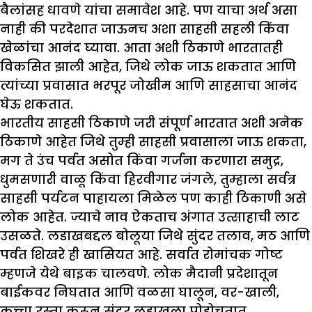
बैलांसह धावणे यांचा समावेश आहे. पण याचा अर्थ असा
नाही की परदेशात जाऊनच अशा साहसी सहली किंवा
खेळांचा आनंद घ्यावा. आता अशी ठिकाणे भारतातही
विकसित झाली आहेत, जिथे लोक जाऊ शकतात आणि
त्यांच्या प्रवासात भरपूर जोखीम आणि साहसाचा आनंद
घेऊ शकतात.
भारतीय साहसी ठिकाणे जरी संपूर्ण भारतात अशी अनेक
ठिकाणे आहेत जिथे तुम्ही साहसी प्रवासाला जाऊ शकता,
मग ते उंच पर्वत असोत किंवा गर्जना करणारा समुद्र,
धुमसणारी वाळू किंवा हिरवीगार जंगले, तुम्हाला सर्वत्र
साहसी पर्यटन पाहायला मिळेल पण काही ठिकाणी असे
लोक आहेत. ज्याचे नाव ऐकताच अंगात उत्साहाची लाट
उसळते. लडाखबद्दल बोलूया जिथे सुंदर तलाव, मठ आणि
पर्वत शिखरे ही खासियत आहे. सर्वात रोमांचक गोष्ट
म्हणजे येथे बाइक चालवणे. लोक मैदानी प्रदेशातून
बाईकवर निघतात आणि वळसा घालून, वर-खाली,
कच्चा रस्ता करून सुंदर लडाखला पोहोचतात.