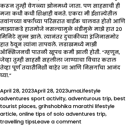
करून तुम्ही वेगळ्या झोनमध्ये जाता. पण साहसाची ही
मजा कधी कधी शिक्षाही बनते. एकदा मी ईशान्येतील
तवांगच्या बर्फाच्या परिसरात बाईक चालवत होतो आणि
माझ्याकडे हातमोजे नसल्यामुळे थंडीमुळे माझे हात 20
मिनिटे सुन्न झाले. त्यानंतर दुचाकीच्या इंजिनासमोर
हात ठेवून त्यांना तापवले. लडाखमध्ये माझी
ऑक्सिजनची पातळी खूपच कमी झाली होती. “म्हणून,
जेव्हा तुम्ही साहसी सहलीला जाण्याचा विचार कराल
तेव्हा पूर्ण तयारीनिशी बाहेर जा आणि निसर्गाचा आनंद
घ्या.”
Posted
Author
Categories
Tags
April 28, 2023
April 28, 2023
uma
Lifestyle
on
adventures sport activity
,
adventurous trip
,
best
tourist places
,
grihshobhika marathi lifestyle
article
,
online tips of solo adventures trip
,
on
travelling tips
Leave a comment