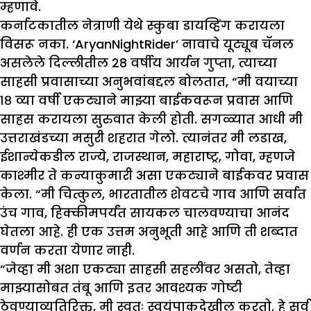
म्हणावे.
कर्नाटकातील नेत्राणी येथे स्कुबा डायव्हिंग करायला
विसरू नका. ‘AryanNightRider’ नावाचे यूट्यूब चॅनल
असलेले दिल्लीतील 28 वर्षीय आर्यन गुप्ता, त्याच्या
साहसी प्रवासाच्या अनुभवांबद्दल बोलतात, “मी वयाच्या
१८ व्या वर्षी एकट्याने माझ्या बाईकवरून प्रवास आणि
साहस करायला सुरुवात केली होती. सगळ्यात आधी मी
उत्तराखंडच्या मसुरी शहरात गेलो. त्यानंतर मी लडाख,
ईशान्येकडील राज्ये, राजस्थान, महाराष्ट्र, गोवा, म्हणजे
काश्मीर ते कन्याकुमारी असा एकट्याने बाईकवर प्रवास
केला. “मी चित्कुल, भारतातील शेवटचे गाव आणि सर्वात
उंच गाव, हिक्कीमपर्यंत सायकल चालवण्याचा आनंद
घेतला आहे. ही एक उत्तम अनुभूती आहे आणि ती शब्दात
वर्णन करता येणार नाही.
“जेव्हा मी अशा एकट्या साहसी सहलींवर असतो, तेव्हा
माझ्यासोबत तंबू आणि इतर आवश्यक गोष्टी
ठेवण्याव्यतिरिक्त, मी स्वतः स्वयंपाकदेखील करतो. हे सर्व