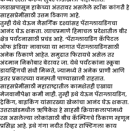
लडाखपासून हाकेच्या अंतरावर असलेले स्टॉक कांगरी हे
साहसप्रेमींसाठी उत्तम ठिकाण आहे.
तुम्ही येथे येऊन नैसर्गिक दृश्यांसह पॅराग्लायडिंगचा
आनंद घेऊ शकता. त्याचप्रमाणे हिमाचल प्रदेशातील बीर
क्षेत्र पर्यटनासाठी प्रचंड आहे. ‘पॅराग्लायडिंग कॅपिटल
ऑफ इंडिया’ नावाच्या या भागात पॅराग्लायडिंगसाठी
अनेक ठिकाणे आहेत. समुद्रात फिरायचे असेल तर
अंदमान निकोबार बेटावर जा. येथे पर्यटकांना स्कूबा
डायव्हिंगची संधी मिळते, ज्यामध्ये ते अनेक प्राणी आणि
इतर प्रकारच्या वनस्पती पाण्याखाली राहतात.
साहसप्रेमींसाठी महाराष्ट्रातील कामशेतही एखाद्या
मेजवानीपेक्षा कमी नाही. तुम्ही इथे येऊन पॅराग्लायडिंग,
ट्रेकिंग, बाइकिंग यांसारख्या खेळांचा आनंद घेऊ शकता.
उत्तराखंडमधील ऋषिकेश हे साहसी क्रियाकलापांमध्ये
रस असलेल्या लोकांसाठी बीच कॅम्पिंगचे ठिकाण म्हणून
प्रसिद्ध आहे. इथे गंगा नदीत रिव्हर राफ्टिंगला काय