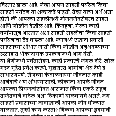
विस्तार झाला आहे. जेव्हा आपण साहसी पर्यटन किंवा
साहसी पर्यटन या शब्दाकडे पाहतो, तेव्हा याचा अर्थ असा
होतो की आपल्या सहलीमध्ये मौजमजेबरोबरच साहस
आणि जोखीम देखील आहे. किंबहुना, गेल्या काही
वर्षांपासून भारतात अशा साहसी सहलींचा किंवा साहसी
पर्यटनाचा ट्रेंड वाढला आहे, ज्यामध्ये एखादा प्रवासी
साहसाच्या शोधात जातो किंवा जोखीम अनुभवण्याच्या
उत्साहात धोकादायक उपक्रमांमध्ये भाग घेतो.
या श्रेणीमध्ये पर्वतारोहण, काही प्रकारचे जंगल दौरे, खोल
गडद गुहेत प्रवेश करणे, युद्धग्रस्त भागांना भेट देणे इ.
साधारणपणे, रोजच्या कंटाळवाण्या जीवनात काही
आनंदाचे क्षण शोधण्यासाठी, लोकांना आपले जीवन
आपल्या प्रियजनांसोबत आरामात किंवा एकटे राहून
ताजेतवाने वाटेल अशा ठिकाणी घालवायचे असते, मग
साहसी प्रवासाच्या नावाखाली आपला जीव धोक्यात
घालतात. तुम्ही काय करता? मिळवा आपल्या हृदयाची