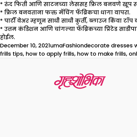
*
रुंद फिती आणि साटनच्या लेससह फ्रिल बनवणे खूप सोपे
* फ्रिल बनवताना फक्त मॅचिंग फॅब्रिकचा धागा वापरा.
*
पार्टी वेअर म्हणून साधी साधी कुर्ती, ब्लाउज किंवा टॉ
*
उत्तम कंडिशन आणि चांगल्या फॅब्रिकच्या प्रिंटेड साडीपा
होईल.
Posted
Author
Categories
Tags
December 10, 2021
uma
Fashion
decorate dresses wi
on
frills tips
,
how to apply frills
,
how to make frills
,
onl