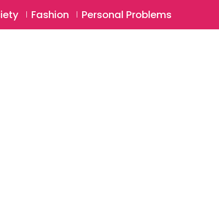
⚲
BSCRIBE
Login
iety
Fashion
Personal Problems
⚲