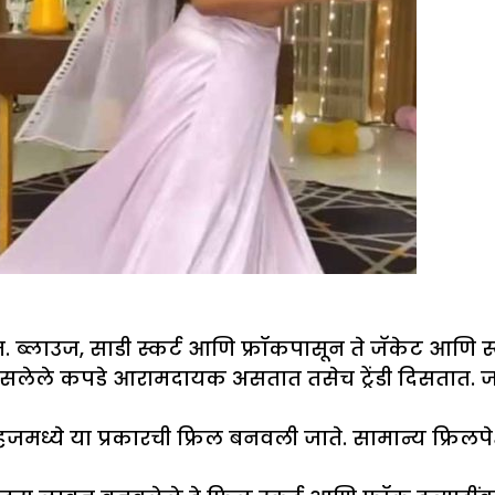
्लाउज, साडी स्कर्ट आणि फ्रॉकपासून ते जॅकेट आणि स्कर्
सलेले कपडे आरामदायक असतात तसेच ट्रेंडी दिसतात. जरी 
्हजमध्ये या प्रकारची फ्रिल बनवली जाते. सामान्य फ्रिल