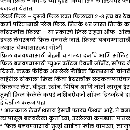
प्लेन फ्रिल
–
कापडाच्या दुहेरी किंवा सिंगल स्ट्रिपवर प्
बनवता येतात.
लेयर्ड फ्रिल –
दुसरी फ्रिल एका फ्रिलच्या 2-3 इंच वर ठे
कमी परिघासाठी प्लेन फ्रिल. जितके थर जास्त तितके
वॉटरफॉल फ्रिल्स
–
या प्रकारचे फ्रिल सहसा ऑफ-शोल्ड
डबल लेयरमध्ये फ्रिल बनवले जाते. फ्रिल्स बनवण्य
लक्षात घेण्यासारख्या गोष्टी
फ्रिल बनवण्यासाठी नेहमी चांगल्या दर्जाचे आणि सॉलिड रं
फ्रिल बनवण्यासाठी प्युअर कॉटन ऐवजी जॉर्जेट, सॉफ्ट 
दिसते. कडक फॅब्रिक असलेले फॅब्रिक फ्रिल्ससाठी चांगले
बाहेरील टोकाला फ्रिल किंवा इंटरलॉक लटकवण्याऐवजी 
फ्रिलवर लेस, बीड्स, स्टोन, पिपिन आणि मोती लावून ड्र
तुम्ही फ्रिल केलेले कपडे मशिनऐवजी सॉफ्ट डिटर्जंटने हा
हे देखील करून पहा
* आजकाल लेयर्ड शरारा ड्रेसची फारच फॅशन आहे, ते बनव
त्यापासून बनवलेला कुर्ता घ्या, उरलेल्या कपड्यात पात
*
फ्रिल बनवण्यासाठी तुम्ही साडीचा फॉल वापरता, त्या