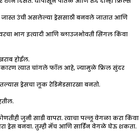
ंवर छान दिसते. यापासून पातळ आणि रुंद दोन्ही फ्रिल्स
 थर जास्त उंची असलेल्या ड्रेससाठी बनवले जातात आणि
 वरचा भाग इत्यादी आणि ब्लाउजभोवती सिंगल किंवा
स खराब होईल.
ारण त्यात चांगले फॉल आहे, ज्यामुळे फ्रिल सुंदर
्यास ड्रेसचा लूक रेडिमेडसारखा बनतो.
ाहतील.
तीही जुनी साडी वापरा. त्याचा पल्लू वेगळा करा किंवा
 ड्रेस बनवा. तुम्ही मॅच आणि सार्डिन वेगळे घेऊ शकता.