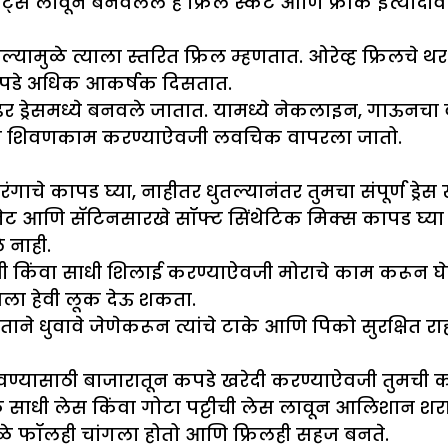
लीट्स लावून बनवलेले हे फ्रिल स्कर्ट आणि फ्रॉक इत्यादी
वल्यामुळे त्याला स्तरित फ्रिल म्हणतात. ओरेव्ह फ्रिलचे
 कपडे अधिक आकर्षक दिसतात.
र ड्रेसमध्ये बनवले जातात. यामध्ये नेकलाइन, गाऊनचा
ासाठी शिवणकाम करण्याऐवजी लवचिक वापरला जातो.
गाचे कापड घ्या, नाहीतर धुतल्यानंतर तुमचा संपूर्ण ड्रे
नेट आणि सॅटिनसारखे सॉफ्ट सिंथेटिक मिक्स कापड घ्या क
 नाही.
किंवा साधी शिलाई करण्याऐवजी मोराचे काम करून घेतल
ेसला हेवी लूक देऊ शकता.
ताने धुवावे जेणेकरून त्यांचे टाके आणि पिको सुरक्षित र
ण्यासाठी बाजारातून कपडे खरेदी करण्याऐवजी तुमची कोण
ळ साधी लेस किंवा गोटा पट्टीची लेस लावून आलिशान शरारा
मुळे फॉलही चांगला होतो आणि फ्रिलही सहज बनते.