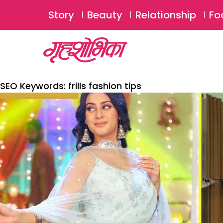
Story
Beauty
Relationship
Fo
SEO Keywords:
frills fashion tips