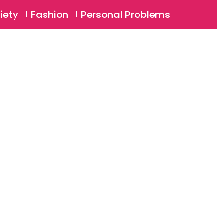
⚲
BSCRIBE
Login
iety
Fashion
Personal Problems
⚲