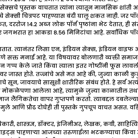
ा सेक्सचे पुस्तक वाचतात त्यांना त्यातून मानसिक शां
े सेक्सी चित्रपट पाहण्यास बंदी घालू शकत नाही. जर 
दररोज 14.2 अब्ज लोक पॉर्न पृष्ठांना भेट देतात, ही सं
 तर जगभरात हा आकडा 8.56 मिनिटांचा आहे. सर्वाधिक पॉर्
ातात. त्यानंतर लिसा एन, इंडियन सेक्स, इंडियन वाइफ आ
े सक्त मनाई आहे. या विषयावर बोलणारी व्यक्ती समाज
 गप्प केले जाते किंवा त्याला इतर गोष्टींनी फूस लावली
ास्त होते. तज्ज्ञांचे असे मत आहे की, जुन्या काळी कुटुंब
े सून, जावयाचे सासूशी शारीरिक संबंध होते. हे सर्व अत्
मोकळेपणा आलेला आहे, त्यामुळे जुन्या काळातील तथाक
ज लैंगिकतेचा वापर गुप्तपणे करतो. त्याबद्दल दबलेल्या
ुले आणि प्रौढ दोघेही ती पुस्तके गुपचूप वाचत असत. वड
, शास्त्रज्ञ, डॉक्टर, इंजिनीअर, लेखक, कवी, साहित्य
ाइट्स पाहणाऱ्या आजच्या तरुणाईला भटकण्याचा किंवा उद्