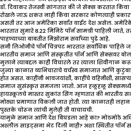
डॉ. दिवाकर तेजस्वी सांगतात की जे सेक्स करतात किंव
रोखले जाऊ शकत नाही किंवा सरकार कोणत्याही प्रकारच
असती तर आज अमेरिका सर्वात वाईट देश असेल. अमेरिकेत, 
भारतात सुमारे 8.22 मिनिटे पॉर्न सामग्री पाहिली जाते,
पाहण्याच्या बाबतीत मिझोराम सर्वांच्या पुढे आहे.
सनी लिओनीचे पॉर्न चित्रपट भारतात सर्वाधिक पाहिले ज
भारतीय समाज आणि संस्कृतीत पॉर्न आणि सेक्सवर बोलण
मुलाने त्याबद्दल काही विचारले तर त्याला शिवीगाळ करून
जुन्या काळात व्यभिचाराचे वर्चस्व समाजात आणि कुटुंबावर ज
होत असत. काहींनी भावजयांशी, काहींचे वहिनीशी, सासऱ्याच
समाज सुसंस्कृत समजला जातो. आज हळूहळू सेक्समध्ये 
हायस्कूलचे मास्तर सुकांत सिंग म्हणतात की भारतीय समा
मोठ्या प्रमाणात विकली जात होती. त्या काळातही लहान म
पुस्तके चोरून त्यांची मुलेही ती वाचायची.
यामुळे समाज आणि देश बिघडला आहे का? मोठमोठे अधिकारी
अश्लील साइट्सना भेट दिली नाही? अशा स्थितीत पॉर्न स