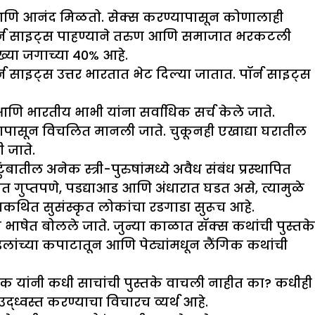
ती आणि आनंद मिळतो. सेक्स करण्यापासून कोणालाही
पॉर्न साइट्स पाहण्याने तरुण आणि समाजात भरकटली
ख्या जगाच्या 40% आहे.
न साइट्स उत्तर भारतात भेट दिल्या जातात. पॉर्न साइट्स
णि भारतीय भाभी यांना सर्वाधिक सर्च केले जाते.
ापासून विचलित मानली जाते. चुकूनही एखाद्या घरातील
 जाते.
ातील अनेक स्त्री-पुरुषांमध्ये अवैध संबंध प्रस्थापित
यंत गुप्तपणे, पडद्याआड आणि अंधारात घडत असे, त्यामुळे
थित सुसंस्कृत लोकांचा रडगाडा सुरूच आहे.
 भाषेत बोलले जाते. जुन्या काळात सॅक्स कथांची पुस्तके
िलांच्या कपाटातून आणि पेट्यांमधून लैंगिक कथांची
िक यांनी कधी साचांची पुस्तके वाचली नाहीत का? कधीही
ध्वस्त करण्याचा विचारच व्यर्थ आहे.