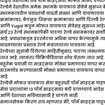
याद्वारे तरुणांना तेथे पॉर्न साइट्सचा मोफत आनंद घेण्या
रेल्वेने देशातील अनेक स्थानके वायफाय सेवेने सुसज्ज 
स्थानकावरील प्रवाशांची वाढती संख्या आणि वायफायचा वा
क्रमांकावर, बेंगळुरू तिसऱ्या क्रमांकावर आणि दिल्ली रेल
आणि Yugal कडून मोफत वायफाय सेवेसह सुसज्ज आहे
सर्व २३ रेल्वे स्थानकांपैकी पाटणा रेल्वे स्थानकावर
आहे. प्रवाशांकडून इंटरनेटचा अधिक वापर केल्यामुळे त्
वाढवण्याचा प्रस्ताव रेल्वे मंत्रालयाला पाठवला आहे.
रेल्वेच्या सूत्रांनी दिलेल्या माहितीनुसार, पाटणा जंक्श
जात आहे. त्यानंतर विकिपीडियाचा शोध घेतला जात आहे.
बहुतेक प्रवासी या साइट्सचा मोठ्या प्रमाणावर वापर क
डाउनलोड करण्यासाठी मोठ्या प्रमाणावर वायफाय वापरत
आहे.
रेल्वेची मोफत वायफाय सेवा बहुतांशी पॉर्न साइट्स प
सेवा प्रदात्यांना १३ पॉर्न साइट्सवर बंदी घालण्याचे आ
आणि देशाच्या भविष्यासाठी हे चांगले नाही.
समाजसेवक किरण राय म्हणतात की, पॉर्न साइट्स पाहून 