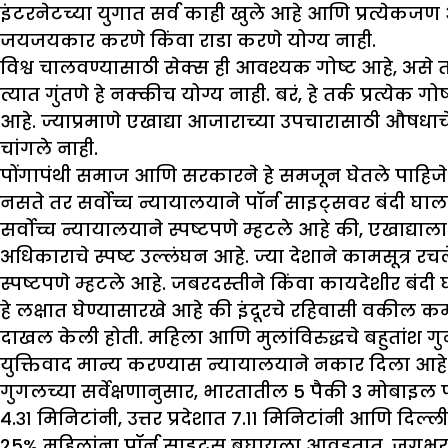
इंटरनेटच्या युगात सर्व काही खुले आहे आणि प्रत्येकजण 
जयजयकार करणे किंवा राडा करणे योग्य नाही.
विश्व चालवण्यासाठी सेक्स ही आवश्यक गोष्ट आहे, असे
त्यात गुंतणे हे नक्कीच योग्य नाही. बरं, हे तर्क प्रत्य
आहे. ज्याप्रमाणे एखाद्या आजाराच्या उपचारासाठी औषधाचे
चांगले नाही.
पोंगापंथी समाज आणि सरकारने हे समजून घेतले पाहिजे
नसते तर सर्वोच्च न्यायालयाने पॉर्न साइट्सवर बंदी 
सर्वोच्च न्यायालयाने स्पष्टपणे म्हटले आहे की, एखाद्याल
अधिकाराचे स्पष्ट उल्लंघन आहे. ज्या देशाने कामसूत्र रचले 
स्पष्टपणे म्हटले आहे. जबरदस्तीने किंवा कायदेशीर बंदी
हे लक्षात घेण्यासारखे आहे की इंदूरचे रहिवासी वकील
दाखल केली होती. महिला आणि मुलांविरुद्धचे बहुतांश गुन्हे 
युक्तिवाद मान्य करण्यास न्यायालयाने नकार दिला आहे
गुगलच्या सर्वेक्षणानुसार, भारतातील 5 पैकी 3 मोबाइल फ
४.३१ मिनिटांनी, उत्तर प्रदेशात ७.११ मिनिटांनी आणि दिल
25% महिलांना पॉर्न साइट्स बघायला आवडतात. जगभरातील 