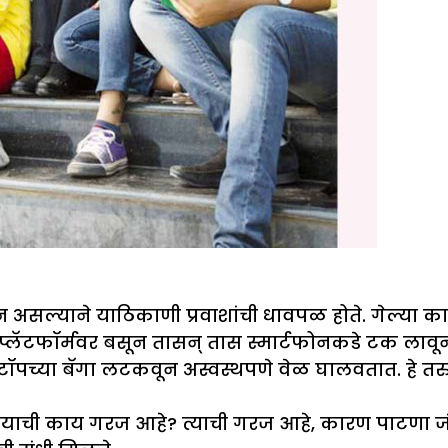
न असल्याने याठिकाणी प्रवाशांची धावपळ होते. गेल्या काह
ही. प्लॅटफॉर्मवर बसून तासन् तास स्मार्टफोनकडे टक लाव
ॅपटॉपच्या बॅगा लटकवून अस्वस्थपणे वेळ घालवतात. हे तर
जाण्याची काय गरज आहे? त्याची गरज आहे, कारण पाटणा ज