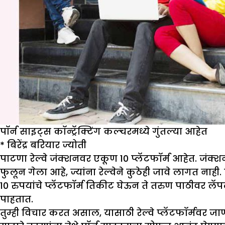
पॉर्न साइट्स कॉन्ट्रॅक्टिंग कल्चरमध्ये गुंतल्या आहेत
*
बिरेंद्र बरियार ज्योती
पाटणा रेल्वे जंक्शनवर एकूण 10 प्लॅटफॉर्म आहेत. जंक्श
फुलून गेला आहे, ज्यांना रेल्वेने कुठेही जावे लागत ना
10 रुपयांचे प्लॅटफॉर्म तिकीट घेऊन ते तरुण पाठीवर ल
पाहतात.
तुम्ही विचार करत असाल, यासाठी रेल्वे प्लॅटफॉर्मवर 