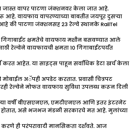
तीत जास्त वापर पाटणा जंक्शनवर केला जात आहे.
रू आहे. वायफाय वापरण्याच्या बाबतीत जयपूर दुसऱ्या
े आहे की पाटणा जंक्शनसह 23 रेल्वे स्थानके RailTel
र एक गिगाबाईट क्षमतेचे वायफाय मशीन बसवण्यात आले
ठी रेल्वेने वायफायची क्षमता 10 गिगाबाईटपर्यंत
 सर्च करत आहेत. या साइट्स पाहून सर्वाधिक डेटा खर्च केला
चे मोबाईल अॅपही अपडेट करतात. प्रवासी चित्रपट
रही रेल्वेने मोफत वायफाय सुविधा उपलब्ध करून दिली
े गेल्या वर्षी बीएसएनएल, एमटीएनएल आणि इतर इंटरनेट
े हाल होतात, असे भजभज मंडळी सरकारचे मत आहे. मुलांच्या
द करणे ही परंपरावादी मानसिकता दर्शवते. आज