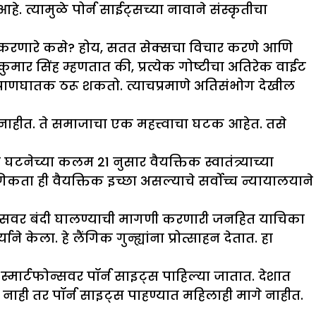
 त्यामुळे पोर्न साईट्सच्या नावाने संस्कृतीचा
स्थ करणारे कसे? होय, सतत सेक्सचा विचार करणे आणि
 कुमार सिंह म्हणतात की, प्रत्येक गोष्टीचा अतिरेक वाईट
न प्राणघातक ठरू शकतो. त्याचप्रमाणे अतिसंभोग देखील
नाहीत. ते समाजाचा एक महत्त्वाचा घटक आहेत. तसे
 घटनेच्या कलम 21 नुसार वैयक्तिक स्वातंत्र्याच्या
 लैंगिकता ही वैयक्तिक इच्छा असल्याचे सर्वोच्च न्यायालयाने
साइट्सवर बंदी घालण्याची मागणी करणारी जनहित याचिका
 केला. हे लैंगिक गुन्ह्यांना प्रोत्साहन देतात. हा
्मार्टफोन्सवर पॉर्न साइट्स पाहिल्या जातात. देशात
च नाही तर पॉर्न साइट्स पाहण्यात महिलाही मागे नाहीत.