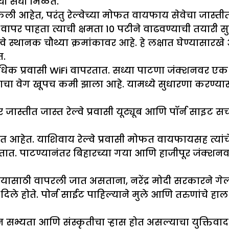
ची संधी मिळते.
केली आहेत, परंतु रेल्वेच्या मोफत वायफाय सेवेचा जास्
पर पाहता त्याची क्षमता 10 पटीने वाढवण्याची तयारी सु
्वे स्थानक चौथ्या क्रमांकावर आहे. हे लक्षात घेण्यासारख
त.
 सर्वाधिक प्रवासी WiFi वापरतात. सध्या पाटणा जंक्शनव
याचा वेग खूपच कमी झाला आहे. यामध्ये सुधारणा करण्यासा
नवर जास्तीत जास्त रेल्वे प्रवासी यूट्यूब आणि पॉर्न साइट
रत आहेत. याशिवाय रेल्वे प्रवासी मोफत वायफायसह त्यां
ात. पाटण्यानंतर बिहारच्या गया आणि हाजीपूर जंक्शनव
ाहण्यासाठी वापरली जात असताना, नरेंद्र मोदी सरकारन
देश दिले होते. पोर्न साईट पाहिल्याने मुले आणि तरुणांच
सभ्यता आणि संस्कृतीचा ऱ्हास होत असल्याचा युक्तिवा