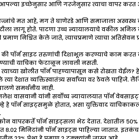
आपल्या इच्छेनुसार आणि गरजेनुसार त्याचा वापर करत आहे.
 तज्ज्ञांचे मत आहे, मग ते घाणेरडे आणि समाजाला अस्व
ेक गोष्टीला लागू होते. पाटणा उच्च न्यायालयाचे वकील अनिल
 प्रमाण निश्चित केले जाते, त्याचप्रमाणे त्याचा अतिसेव
 की पॉर्न साइट तरुणांची दिशाभूल करण्याचे काम करत 
घालण्याची याचिका फेटाळून लावली नसती.
ा त्याच्या खोलीत पॉर्न पाहण्यापासून कसे रोखता येईल? हे
त्या देशात व्यक्तिस्वातंत्र्य सर्वांच्या वर ठेवले पाहिजे.
 घालणे समर्थनीय नाही.
 कमलेश वासवानी यांनी सर्वोच्च न्यायालयात पॉर्न वेब
हे पॉर्न साइट्समुळे होतात, असा युक्तिवाद याचिकाकर्त्याने
.
ोन वापरकर्ते पॉर्न साइट्सला भेट देतात. देशातील ५०% स
्लीत ८.०२ मिनिटांनी पॉर्न साइट्स पाहिल्या जातात. इतकं
23% पेक्षा हे प्रमाण 2 टक्क्यांनी जास्त आहे.