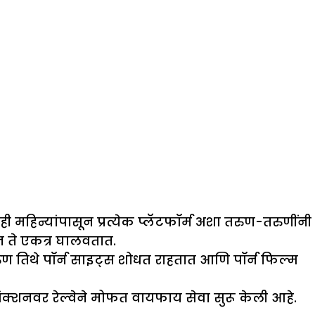
ी महिन्यांपासून प्रत्येक प्लॅटफॉर्म अशा तरुण-तरुणींनी
ून ते एकत्र घालवतात.
ुण तिथे पॉर्न साइट्स शोधत राहतात आणि पॉर्न फिल्म
ंक्शनवर रेल्वेने मोफत वायफाय सेवा सुरू केली आहे.