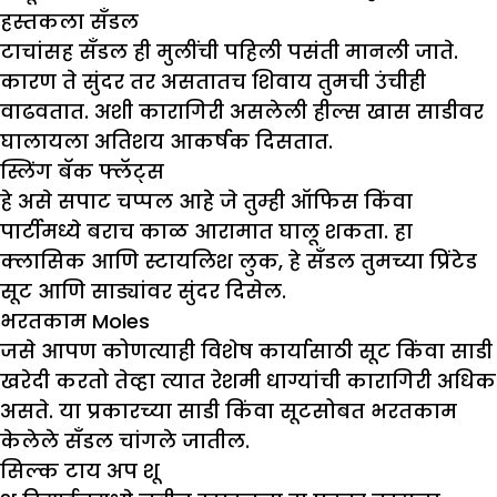
हस्तकला सँडल
टाचांसह सँडल ही मुलींची पहिली पसंती मानली जाते.
कारण ते सुंदर तर असतातच शिवाय तुमची उंचीही
वाढवतात. अशी कारागिरी असलेली हील्स खास साडीवर
घालायला अतिशय आकर्षक दिसतात.
स्लिंग बॅक फ्लॅट्स
हे असे सपाट चप्पल आहे जे तुम्ही ऑफिस किंवा
पार्टीमध्ये बराच काळ आरामात घालू शकता. हा
क्लासिक आणि स्टायलिश लुक, हे सँडल तुमच्या प्रिंटेड
सूट आणि साड्यांवर सुंदर दिसेल.
भरतकाम
Moles
जसे आपण कोणत्याही विशेष कार्यासाठी सूट किंवा साडी
खरेदी करतो तेव्हा त्यात रेशमी धाग्यांची कारागिरी अधिक
असते. या प्रकारच्या साडी किंवा सूटसोबत भरतकाम
केलेले सँडल चांगले जातील.
सिल्क टाय अप शू