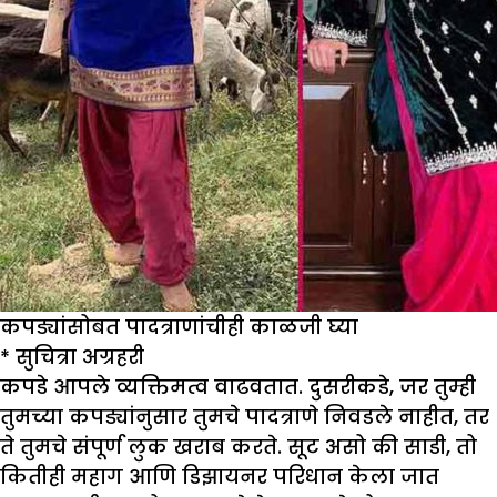
कपड्यांसोबत पादत्राणांचीही काळजी घ्या
*
सुचित्रा अग्रहरी
कपडे आपले व्यक्तिमत्व वाढवतात. दुसरीकडे, जर तुम्ही
तुमच्या कपड्यांनुसार तुमचे पादत्राणे निवडले नाहीत, तर
ते तुमचे संपूर्ण लुक खराब करते. सूट असो की साडी, तो
कितीही महाग आणि डिझायनर परिधान केला जात