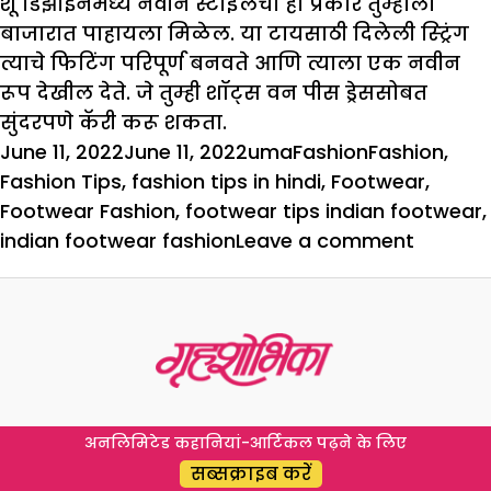
शू डिझाईनमध्ये नवीन स्टाइलचा हा प्रकार तुम्हाला
बाजारात पाहायला मिळेल. या टायसाठी दिलेली स्ट्रिंग
त्याचे फिटिंग परिपूर्ण बनवते आणि त्याला एक नवीन
रूप देखील देते. जे तुम्ही शॉट्स वन पीस ड्रेससोबत
सुंदरपणे कॅरी करू शकता.
Posted
Author
Categories
Tags
June 11, 2022
June 11, 2022
uma
Fashion
Fashion
,
on
Fashion Tips
,
fashion tips in hindi
,
Footwear
,
Footwear Fashion
,
footwear tips indian footwear
,
on
indian footwear fashion
Leave a comment
कपड्यां
पादत्राणा
काळजी
घ्या
अनलिमिटेड कहानियां-आर्टिकल पढ़ने के लिए
सब्सक्राइब करें