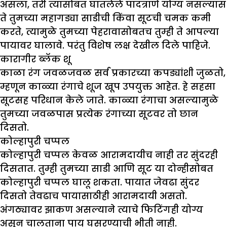
असला, तरी त्यासोबत घातलेले पादत्राणे योग्य नसल्यास
ते तुमच्या महागड्या साडीची किंवा सूटची चमक कमी
करते, त्यामुळे तुमच्या पेहरावासोबतच तुम्ही ते आपल्या
पायावर घालावे. परंतु विशेष लक्ष देखील दिले पाहिजे.
कारागीर ब्लॅक शू
काळा रंग जवळजवळ सर्व प्रकारच्या कपड्यांशी जुळतो,
म्हणून काळ्या रंगाचे शूज खूप उपयुक्त आहेत. हे सहसा
सूटसह परिधान केले जाते. काळ्या रंगाचा असल्यामुळे
तुमच्या जवळपास प्रत्येक रंगाच्या सूटवर तो छान
दिसतो.
कोल्हापुरी चप्पल
कोल्हापुरी चप्पल केवळ आरामदायीच नाही तर सुंदरही
दिसतात. तुम्ही तुमच्या साडी आणि सूट या दोन्हीसोबत
कोल्हापुरी चप्पल घालू शकता. पायात जेवढा सुंदर
दिसतो तेवढाच पायासाठीही आरामदायी असतो.
अंगठ्यावर झाकण असल्याने त्याचे फिटिंगही योग्य
असून चालताना पाय घसरण्याची भीती नाही.