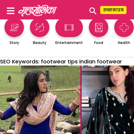
⚲
सब्सक्राइब
Story
Beauty
Entertainment
Food
Health
SEO Keywords:
footwear tips indian footwear