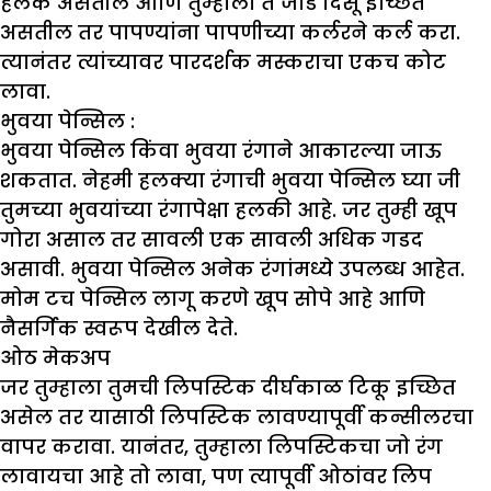
हलके असतील आणि तुम्हाला ते जाड दिसू इच्छित
असतील तर पापण्यांना पापणीच्या कर्लरने कर्ल करा.
त्यानंतर त्यांच्यावर पारदर्शक मस्कराचा एकच कोट
लावा.
भुवया पेन्सिल
:
भुवया पेन्सिल किंवा भुवया रंगाने आकारल्या जाऊ
शकतात. नेहमी हलक्या रंगाची भुवया पेन्सिल घ्या जी
तुमच्या भुवयांच्या रंगापेक्षा हलकी आहे. जर तुम्ही खूप
गोरा असाल तर सावली एक सावली अधिक गडद
असावी. भुवया पेन्सिल अनेक रंगांमध्ये उपलब्ध आहेत.
मोम टच पेन्सिल लागू करणे खूप सोपे आहे आणि
नैसर्गिक स्वरूप देखील देते.
ओठ मेकअप
जर तुम्हाला तुमची लिपस्टिक दीर्घकाळ टिकू इच्छित
असेल तर यासाठी लिपस्टिक लावण्यापूर्वी कन्सीलरचा
वापर करावा. यानंतर, तुम्हाला लिपस्टिकचा जो रंग
लावायचा आहे तो लावा, पण त्यापूर्वी ओठांवर लिप