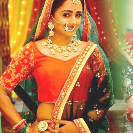
:
न्यूड
मेकअप
ट्रेंडमध्ये
आहे