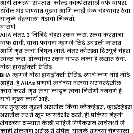
आदी समस्या संपतात. कोल्ड कॉम्प्रेससाठी बर्फ वापरा,
टॉवेल थंड पाण्यात बुडवा आणि काही वेळ चेहऱ्यावर ठेवा.
यामुळे चेहऱ्याला थंडावा मिळतो.
घासणे
AHA नंतर, 3 मिनिटे चेहरा स्क्रब करा. स्क्रब करताना
वाफ द्यावी. याचा फायदा म्हणजे छिद्रे उघडली जातात
आणि मृत त्वचा निघून जाते. नंतर कोरड्या टिश्यूने चेहरा
स्वच्छ करा. डोळ्यांवर स्क्रब वापरू नका हे लक्षात ठेवा.
बीटा हायड्रॉक्सी ऍसिड
BHA म्हणजे बीटा हायड्रॉक्सी ऍसिड. त्याचे कण थोडे मोठे
आहेत. हे AHAs प्रमाणे त्वचेच्या वरच्या थरावरदेखील
कार्य करते. मृत त्वचा काढून त्वचा निरोगी बनवणे हे
याचे मुख्य कार्य आहे.
जर तुम्हाला मुरुमे असतील किंवा ब्लॅकहेड्स, व्हाईटहेड्स
असतील तर ते खूप फायदेशीर ठरते. ही प्रक्रिया नेहमी
शेवटच्या टप्प्यात केली पाहिजे जेणेकरून त्वचेमध्ये जे
काही संक्रमण असेल ते संपेल. यामुळे तुमच्या चेहऱ्याला