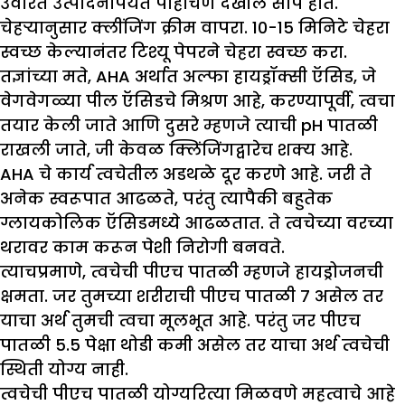
उर्वरित उत्पादनांपर्यंत पोहोचणे देखील सोपे होते.
चेहऱ्यानुसार क्लींजिंग क्रीम वापरा. 10-15 मिनिटे चेहरा
स्वच्छ केल्यानंतर टिश्यू पेपरने चेहरा स्वच्छ करा.
तज्ञांच्या मते, AHA अर्थात अल्फा हायड्रॉक्सी ऍसिड, जे
वेगवेगळ्या पील ऍसिडचे मिश्रण आहे, करण्यापूर्वी, त्वचा
तयार केली जाते आणि दुसरे म्हणजे त्याची pH पातळी
राखली जाते, जी केवळ क्लिंजिंगद्वारेच शक्य आहे.
AHA चे कार्य त्वचेतील अडथळे दूर करणे आहे. जरी ते
अनेक स्वरूपात आढळते, परंतु त्यापैकी बहुतेक
ग्लायकोलिक ऍसिडमध्ये आढळतात. ते त्वचेच्या वरच्या
थरावर काम करून पेशी निरोगी बनवते.
त्याचप्रमाणे, त्वचेची पीएच पातळी म्हणजे हायड्रोजनची
क्षमता. जर तुमच्या शरीराची पीएच पातळी 7 असेल तर
याचा अर्थ तुमची त्वचा मूलभूत आहे. परंतु जर पीएच
पातळी 5.5 पेक्षा थोडी कमी असेल तर याचा अर्थ त्वचेची
स्थिती योग्य नाही.
त्वचेची पीएच पातळी योग्यरित्या मिळवणे महत्वाचे आहे