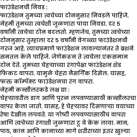
फाउंडेशनची निवड
:
फाउंडेशन तुमच्या त्वचेच्या टोननुसार निवडले पाहिजे.
नेहमी तुमच्या त्वचेशी जुळणारा पाया निवडा. दर 5
वर्षांनी त्वचेचा टोन बदलतो. म्हणजेच, तुमच्या त्वचेच्या
टोननुसार तुम्हाला दर 5 वर्षांनी वेगळ्या फाउंडेशनची
गरज आहे. त्याचप्रमाणे फाउंडेशन लावल्यानंतर ते ब्रशने
समतल केले पाहिजे. जेणेकरून ते त्वचेला एकसमान
टोन देते. तुमच्या चेहऱ्याच्या रंगापेक्षा फाउंडेशन शेड
फिकट वापरा. यामुळे चेहरा नैसर्गिक दिसेल. यासह,
फक्त कॉम्पॅक्ट फाउंडेशनचा रंग वापरा.
नेहमी कन्सीलरकडे लक्ष द्या
:
चेहऱ्यावरील डाग आणि पुरळ लपवण्यासाठी कन्सीलरचा
वापर केला जातो. यासह, हे चेहऱ्यावर दिसणाऱ्या वयाच्या
रेषा देखील लपवते. या गोष्टी लपवण्यासाठीच वापरा
आणि त्वचेच्या रंगाशी जुळणारा टू वे केक लावा. मान,
पाठ, कान आणि कानाच्या मागे शरीराच्या इतर खुल्या