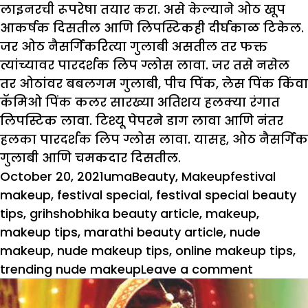
लाइनरची रूपरेषा तयार करा. असे केल्याने ओठ खूप
आकर्षक दिसतील आणि लिपस्टिकही दीर्घकाळ टिकेल.
जर ओठ नैसर्गिकरित्या गुलाबी असतील तर फक्त
त्यांच्यावर पारदर्शक लिप ग्लोस लावा. जर तसे नसेल
तर ओठांवर बबलगम गुलाबी, पीच पिंक, लेस पिंक किंवा
कॅमिओ पिंक कलर सारख्या अतिशय हलक्या रंगात
लिपस्टिक लावा. टिश्यू पेपरने डाग लावा आणि नंतर
हलका पारदर्शक लिप ग्लोस लावा. यासह, ओठ नैसर्गिक
गुलाबी आणि चमकदार दिसतील.
Posted
Author
Categories
Tags
October 20, 2021
uma
Beauty
,
Makeup
festival
on
makeup
,
festival special
,
festival special beauty
tips
,
grihshobhika beauty article
,
makeup
,
makeup tips
,
marathi beauty article
,
nude
makeup
,
nude makeup tips
,
online makeup tips
,
on
trending nude makeup
Leave a comment
Festive
Special