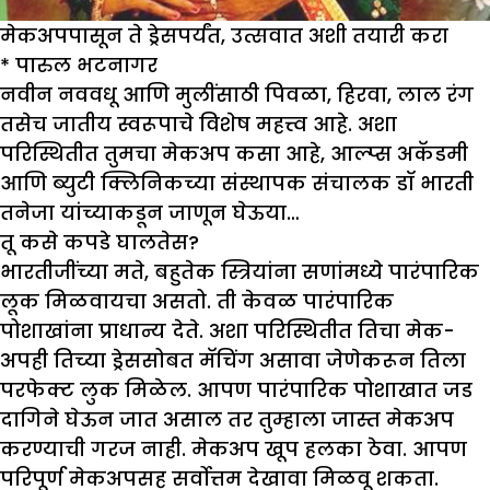
मेकअपपासून ते ड्रेसपर्यंत, उत्सवात अशी तयारी करा
*
पारुल भटनागर
नवीन नववधू आणि मुलींसाठी पिवळा, हिरवा, लाल रंग
तसेच जातीय स्वरूपाचे विशेष महत्त्व आहे. अशा
परिस्थितीत तुमचा मेकअप कसा आहे, आल्प्स अकॅडमी
आणि ब्युटी क्लिनिकच्या संस्थापक संचालक डॉ भारती
तनेजा यांच्याकडून जाणून घेऊया…
तू कस
कपडे
घालतेस
?
भारतीजींच्या मते, बहुतेक स्त्रियांना सणांमध्ये पारंपारिक
लूक मिळवायचा असतो. ती केवळ पारंपारिक
पोशाखांना प्राधान्य देते. अशा परिस्थितीत तिचा मेक-
अपही तिच्या ड्रेससोबत मॅचिंग असावा जेणेकरून तिला
परफेक्ट लुक मिळेल. आपण पारंपारिक पोशाखात जड
दागिने घेऊन जात असाल तर तुम्हाला जास्त मेकअप
करण्याची गरज नाही. मेकअप खूप हलका ठेवा. आपण
परिपूर्ण मेकअपसह सर्वोत्तम देखावा मिळवू शकता.