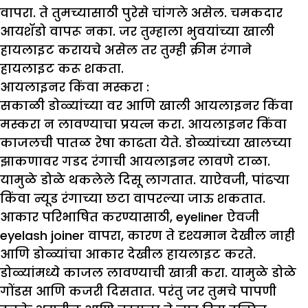
वापरा. ते तुमच्यासाठी पुरेसे चांगले असेल. चमकदार
आयशॅडो वापरू नका. जर तुम्हाला भुवयांच्या खाली
हायलाइट करायचे असेल तर तुम्ही क्रीम रंगाने
हायलाइट करू शकता.
आयलाइनर किंवा मस्करा
:
सकाळी डोळ्यांच्या वर आणि खाली आयलाइनर किंवा
मस्करा न लावण्याचा प्रयत्न करा. आयलाइनर किंवा
काजलची पातळ रेषा काढता येते. डोळ्यांच्या खालच्या
झाकणावर गडद रंगाची आयलाइनर लावणे टाळा.
यामुळे डोळे थकलेले दिसू लागतात. याऐवजी, पांढऱ्या
किंवा न्यूड रंगाच्या छटा वापरल्या जाऊ शकतात.
आकार परिभाषित करण्यासाठी, eyeliner ऐवजी
eyelash joiner वापरा, कारण ते दृश्यमान देखील नाही
आणि डोळ्यांचा आकार देखील हायलाइट करते.
डोळ्यांमध्ये काजल लावण्याची खात्री करा. यामुळे डोळे
गोंडस आणि कजरी दिसतात. परंतु जर तुमचे पापणी