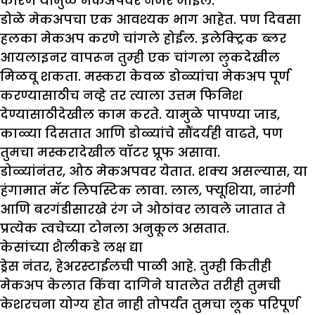
कारण यामुळे मेकअपवर नजर जाईल.
डोळे मेकअपचा एक आवश्यक भाग आहेत. पण दिवसा
हलका मेकअप करणे चांगले होईल. इलेक्ट्रिक ब्लर
आयलाइनर वापरून तुम्ही एक चांगला लुकदेखील
मिळवू शकता. मस्करा केवळ डोळ्यांचा मेकअप पूर्ण
करण्यासाठीच नव्हे तर त्याला उत्तम फिनिश
देण्यासाठीदेखील काम करते. यामुळे पापण्या जाड,
काळ्या दिसतात आणि डोळ्यांचे सौंदर्यही वाढते, पण
तुमचा मस्करादेखील वॉटर प्रूफ असावा.
डोळ्यांनंतर, ओठ मेकअपवर येतात. शक्य असल्यास, या
हंगामात मॅट लिपस्टिक लावा. लाल, फ्यूशिया, नारंगी
आणि बरगंडीसारखे रंग जे ओठांवर लावले जातात ते
प्रत्येक त्वचेच्या टोनला अनुकूल असतात.
केसांच्या शैलीकडे लक्ष द्या
ड्रेस नंतर, हेअरस्टाईलची पाळी आहे. तुम्ही कितीही
मेकअप केलात किंवा दागिने घातलेत तरीही तुमची
केशरचना योग्य होत नाही तोपर्यंत तुमचा लूक परिपूर्ण