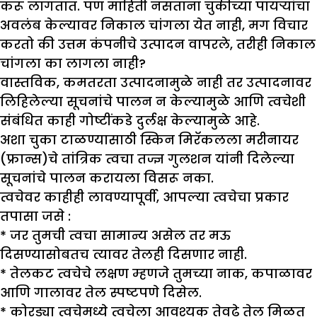
करू लागतात. पण माहिती नसताना चुकीच्या पायर्‍यांचा
अवलंब केल्यावर निकाल चांगला येत नाही, मग विचार
करतो की उत्तम कंपनीचे उत्पादन वापरले, तरीही निकाल
चांगला का लागला नाही?
वास्तविक, कमतरता उत्पादनामुळे नाही तर उत्पादनावर
लिहिलेल्या सूचनांचे पालन न केल्यामुळे आणि त्वचेशी
संबंधित काही गोष्टींकडे दुर्लक्ष केल्यामुळे आहे.
अशा चुका टाळण्यासाठी स्किन मिरॅकलला मरीनायर
(फ्रान्स)चे तांत्रिक त्वचा तज्ज्ञ गुलशन यांनी दिलेल्या
सूचनांचे पालन करायला विसरू नका.
त्वचेवर काहीही लावण्यापूर्वी, आपल्या त्वचेचा प्रकार
तपासा जसे :
* जर तुमची त्वचा सामान्य असेल तर मऊ
दिसण्यासोबतच त्यावर तेलही दिसणार नाही.
* तेलकट त्वचेचे लक्षण म्हणजे तुमच्या नाक, कपाळावर
आणि गालावर तेल स्पष्टपणे दिसेल.
* कोरड्या त्वचेमध्ये त्वचेला आवश्यक तेवढे तेल मिळत