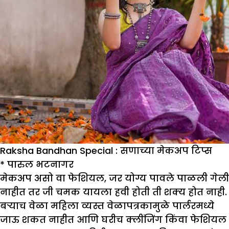
Raksha Bandhan Special : सणाच्या मेकअप टिप्स
*
पारुल भटनागर
मेकअप असो वा फेशियल, जर योग्य पावले पाळली गेली
नाहीत तर जी चमक यायला हवी होती ती शक्य होत नाही.
बर्‍याच वेळा महिला व्यस्त वेळापत्रकामुळे पार्लरमध्ये
जाऊ शकत नाहीत आणि घरीच क्लींजिंग किंवा फेशियल