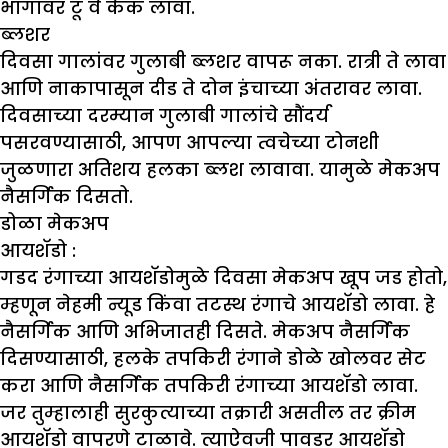
भागांवर टू वे केक लावा.
ब्लशर
दिवसा गालांवर गुलाबी ब्लशर वापरू नका. रात्री ते लावा
आणि नाकापासून दीड ते दोन इंचाच्या अंतरावर लावा.
दिवसाच्या दरम्यान गुलाबी गालांचे सौंदर्य
पसरवण्यासाठी, आपण आपल्या त्वचेच्या टोनशी
जुळणारा अतिशय हलका ब्लश लावावा. यामुळे मेकअप
नैसर्गिक दिसतो.
डोळा मेकअप
आयशॅडो
:
गडद रंगाच्या आयशॅडोमुळे दिवसा मेकअप खूप जड होतो,
म्हणून नेहमी न्यूड किंवा तटस्थ रंगाचे आयशॅडो लावा. हे
नैसर्गिक आणि अभिजातही दिसते. मेकअप नैसर्गिक
दिसण्यासाठी, हलके तपकिरी रंगाने डोळे खोलवर सेट
करा आणि नैसर्गिक तपकिरी रंगाच्या आयशॅडो लावा.
जर तुम्हालाही सुरकुत्याच्या तक्रारी असतील तर क्रीम
आयशॅडो वापरणे टाळावे. त्याऐवजी पावडर आयशॅडो