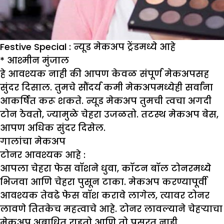
Festive Special : न्यूड मेकअप ट्रेंडमध्ये आहे
*
आश्मीन मुंजाल
हे आवश्यक नाही की आपण केवळ संपूर्ण मेकअपसह
सुंदर दिसाल. तुमचे सौंदर्य कमी मेकअपमध्येही सर्वांना
आकर्षित करू शकते. न्यूड मेकअप तुमची त्वचा अगदी
टोन ठेवतो, ज्यामुळे चेहरा उजळतो. तटस्थ मेकअप बेस,
आपण अधिक सुंदर दिसेल.
गालांचा मेकअप
टोनर आवश्यक आहे
:
आपला चेहरा फेस वॉशने धुवा, कॉटन बॉल टोनरमध्ये
भिजवा आणि चेहरा पुसून टाका. मेकअप करण्यापूर्वी
आवश्यक तेवढे फेस वॉश करावे लागेल, त्यावर टोनर
लावणे तितकेच महत्वाचे आहे. टोनर लावल्याने चेहऱ्याचा
मेकअप अबाधित राहतो आणि तो पसरत नाही.