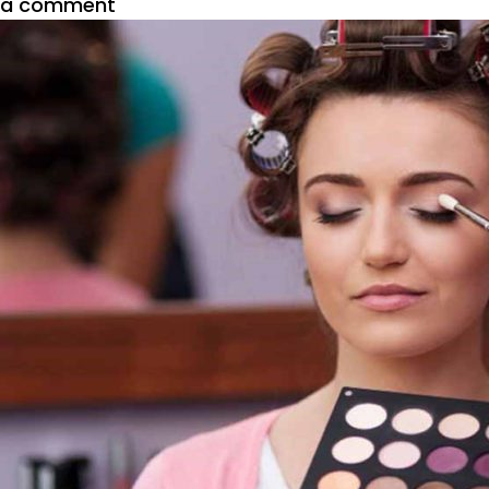
on
a comment
Raksha
Bandhan
Special
:
सणाच्या
मेकअप
टिप्स