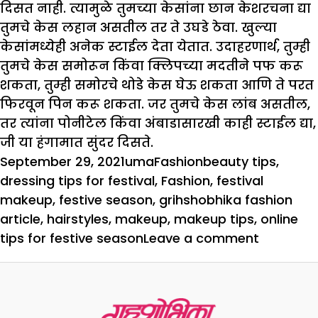
दिसत नाही. त्यामुळे तुमच्या केसांना छान केशरचना द्या
तुमचे केस लहान असतील तर ते उघडे ठेवा. खुल्या
केसांमध्येही अनेक स्टाईल देता येतात. उदाहरणार्थ, तुम्ही
तुमचे केस समोरून किंवा क्लिपच्या मदतीने पफ करू
शकता, तुम्ही समोरचे थोडे केस घेऊ शकता आणि ते परत
फिरवून पिन करू शकता. जर तुमचे केस लांब असतील,
तर त्यांना पोनीटेल किंवा अंबाडासारखी काही स्टाईल द्या,
जी या हंगामात सुंदर दिसते.
Posted
Author
Categories
Tags
September 29, 2021
uma
Fashion
beauty tips
,
on
dressing tips for festival
,
Fashion
,
festival
makeup
,
festive season
,
grihshobhika fashion
article
,
hairstyles
,
makeup
,
makeup tips
,
online
on
tips for festive season
Leave a comment
मेकअपपा
ते
ड्रेसपर्यंत,
उत्सवात