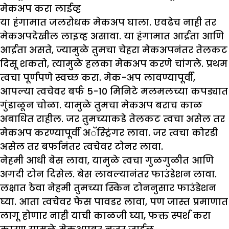
मेकअप
करा
लाईव्ह
या हंगामात जलरोधक मेकअप घाला. एवढेच नाही तर
मेकअपदेखील लाइव्ह असावा. या हंगामात आर्द्रता आणि
आर्द्रता असते, ज्यामुळे तुमचा चेहरा मेकअपनंतर तेलकट
दिसू शकतो, त्यामुळे हलका मेकअप करणे चांगले. प्रथम
त्वचा पूर्णपणे स्वच्छ करा. मेक-अप लावण्यापूर्वी,
आपल्या त्वचेवर बर्फ 5-10 मिनिटे मलमलच्या कपड्यात
गुंडाळून चोळा. यामुळे तुमचा मेकअप बराच काळ
अबाधित राहील. जर तुमच्याकडे तेलकट त्वचा असेल तर
मेकअप करण्यापूर्वी अॅस्ट्रिंगर लावा. जर त्वचा कोरडी
असेल तर बर्फानंतर त्वचेवर टोनर लावा.
नेहमी आधी बेस लावा, यामुळे त्वचा गुळगुळीत आणि
अगदी टोन दिसेल. बेस लावल्यानंतर फाउंडेशन लावा.
लक्षात ठेवा नेहमी तुमच्या स्किन टोननुसार फाउंडेशन
घ्या. आता त्वचेवर फेस पावडर लावा, पण जास्त प्रमाणात
लागू होणार नाही याची काळजी घ्या, फक्त स्पर्श करा