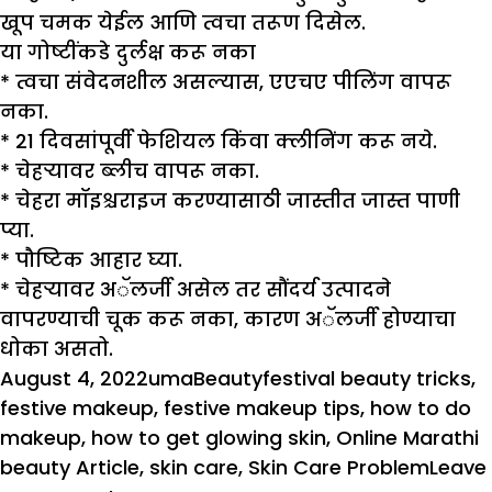
खूप चमक येईल आणि त्वचा तरूण दिसेल.
या गोष्टींकडे दुर्लक्ष करू नका
*
त्वचा संवेदनशील असल्यास, एएचए पीलिंग वापरू
नका.
*
21 दिवसांपूर्वी फेशियल किंवा क्लीनिंग करू नये.
*
चेहऱ्यावर ब्लीच वापरू नका.
*
चेहरा मॉइश्चराइज करण्यासाठी जास्तीत जास्त पाणी
प्या.
*
पौष्टिक आहार घ्या.
*
चेहऱ्यावर अॅलर्जी असेल तर सौंदर्य उत्पादने
वापरण्याची चूक करू नका, कारण अॅलर्जी होण्याचा
धोका असतो.
Posted
Author
Categories
Tags
August 4, 2022
uma
Beauty
festival beauty tricks
,
on
festive makeup
,
festive makeup tips
,
how to do
makeup
,
how to get glowing skin
,
Online Marathi
beauty Article
,
skin care
,
Skin Care Problem
Leave