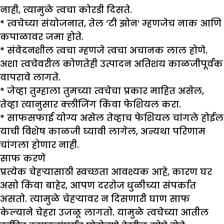
नाही, त्यामुळे त्वचा कोरडी दिसते.
* त्वचेच्या संयोजनात, तेल ‘टी झोन’ म्हणजेच नाक आणि
कपाळावर जमा होते.
* संवेदनशील त्वचा म्हणजे त्वचा अचानक लाल होणे.
अशा त्वचेवरील कोणतेही उत्पादन अतिशय काळजीपूर्वक
वापरावे लागते.
* जेव्हा तुम्हाला तुमच्या त्वचेचा प्रकार माहित असेल,
तेव्हा त्यानुसार क्लींजिंग किंवा फेशियल करा.
* साफसफाई योग्य असेल तेव्हाच फेशियल चांगले होईल
याची विशेष काळजी घ्यावी लागेल, अन्यथा परिणाम
चांगला होणार नाही.
साफ करणे
प्रत्येक चेहऱ्यासाठी स्वच्छता आवश्यक आहे, कारण घर
असो किंवा बाहेर, आपण दररोज धुळीच्या संपर्कात
असतो. त्यामुळे चेहऱ्यावर न दिसणारी घाण साफ
केल्याने चेहरा उजळू लागतो. यामुळे त्वचेच्या आतील