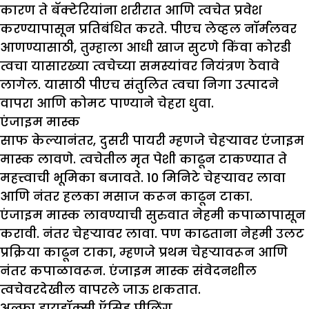
कारण ते बॅक्टेरियांना शरीरात आणि त्वचेत प्रवेश
करण्यापासून प्रतिबंधित करते. पीएच लेव्हल नॉर्मलवर
आणण्यासाठी, तुम्हाला आधी खाज सुटणे किंवा कोरडी
त्वचा यासारख्या त्वचेच्या समस्यांवर नियंत्रण ठेवावे
लागेल. यासाठी पीएच संतुलित त्वचा निगा उत्पादने
वापरा आणि कोमट पाण्याने चेहरा धुवा.
एंजाइम मास्क
साफ केल्यानंतर, दुसरी पायरी म्हणजे चेहऱ्यावर एंजाइम
मास्क लावणे. त्वचेतील मृत पेशी काढून टाकण्यात ते
महत्त्वाची भूमिका बजावते. 10 मिनिटे चेहऱ्यावर लावा
आणि नंतर हलका मसाज करून काढून टाका.
एंजाइम मास्क लावण्याची सुरुवात नेहमी कपाळापासून
करावी. नंतर चेहऱ्यावर लावा. पण काढताना नेहमी उलट
प्रक्रिया काढून टाका, म्हणजे प्रथम चेहऱ्यावरून आणि
नंतर कपाळावरून. एंजाइम मास्क संवेदनशील
त्वचेवरदेखील वापरले जाऊ शकतात.
अल्फा हायड्रॉक्सी ऍसिड पीलिंग