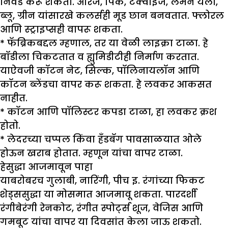
निवड करू शकता. ऑरेंज, पिंक, टर्क्वाइज, लेमन यलो,
ब्लू, ग्रीन यांसारखे कलर्सही मूड छान बनवतात. फ्लोरल
आणि स्ट्राइप्सही वापरू शकता.
* फॅब्रिकबद्दल म्हणाल, तर या वेळी लाइक्रा टाळा. हे
बॉडीला चिकटतात व ह्युमिडीटीही निर्माण करतात.
याऐवजी कॉटन नेट, सिल्क, पॉलिनायलॉन आणि
कॉटन ब्लेंडचा वापर करू शकता. हे लवकर आकसत
नाहीत.
* कॉटन आणि पॉलिस्टर कपडा टाळा, हा लवकर क्रश
होतो.
* लेदरच्या चप्पल किंवा हँडबॅग पावसाळयात ओले
होऊन खराब होतात. म्हणून यांचा वापर टाळा.
हेसुद्धा आजमावून पाहा
याबरोबरच गुलाबी, नारिंगी, पीच इ. रंगांच्या फिकट
शेड्ससुद्धा या मोसमात आजमावू शकता. पारदर्शी
रंगीबेरंगी रेनकोट, रंगीत स्पोर्ट्स शूज, वेजिस आणि
गमबूट यांचा वापर या दिवसांत केला जाऊ शकतो.