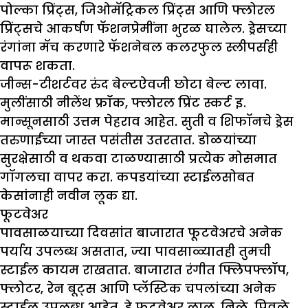
पोल्का प्रिंट्स, जिओमॅट्रिकल प्रिंट्स आणि फ्लोरल
प्रिंट्सचे आकर्षण फॅशनप्रेमींना भुरळ घालेल. ड्रेसच्या
रंगांना मॅच करणारे फॅशनेबल कलरफुल स्लीपर्सही
वापरू शकता.
जीन्स-टीशर्टवर रुंद बेल्टऐवजी छोटा बेल्ट लावा.
मुलींसाठी नीलेंथ फ्रॉक, फ्लोरल प्रिंट स्कर्ट इ.
मान्सूनसाठी उत्तम पेहराव आहेत. सुती व शिफॉनचे ड्रेस
तरुणाईच्या जास्त पसंतीस उतरतात. डोळयांच्या
सुरक्षेसाठी व थकवा टाळण्यासाठी प्रत्येक मोसमात
गॉगलचा वापर करा. कपडयांच्या स्टाईलसोबत
केसांनाही नवीन लूक द्या.
फूटवेअर
पावसाळयाच्या दिवसांत बाजारात फूटवेअरचे अनेक
पर्याय उपलब्ध असतात, ज्या पावसाळ्यातही तुमची
स्टाईल कायम राखतात. बाजारात रंगीत फ्लिपफ्लॉप,
फ्लोटर, रेन बूट्स आणि प्लॅस्टिक चपलांच्या अनेक
स्टाईल उपलब्ध आहेत. हे फूटवेअर लाल, निळे, पिवळे,