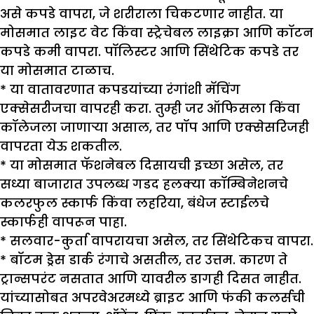
असे कपडे वापरा, जे शरीराला चिकटणार नाहीत. या
मोसमात लाइट वेट किंवा स्ट्रेचेबल लाइक्रा आणि कॉटन
कपडे कमी वापरा. पॉलिस्टर आणि सिंथेटिक कपडे तर
या मोसमात टाळाच.
* या वातावरणात कपडयांच्या रंगांशी मॅचिंग
एक्सेसरीजचा वापरही करा. तुम्ही जर ऑफिसला किंवा
कॉलेजला जाणाऱ्या असाल, तर पॉप आणि एक्सेसरिजही
वापरता येऊ शकतील.
* या मोसमात फॅशनेबल दिसायची इच्छा असेल, तर
सध्या बाजारात उपलब्ध गडद हलक्या कॉम्बिनेशनचे
कलरफुल स्कार्फ किंवा लहरिया, बंधेज स्टाईलचे
स्कार्फही वापरून पाहा.
* सलवार-कुर्ता वापरायचा असेल, तर सिंथेटिकच वापरा.
* बॉटम ड्रेस डार्क रंगाचे असतील, तर उत्तम. कारण ते
ट्रान्सपरंट नसतात आणि यावरील डागही दिसत नाहीत.
यांच्यासोबत अपरवेअरमध्ये ब्राइट आणि फंकी कलर्सची