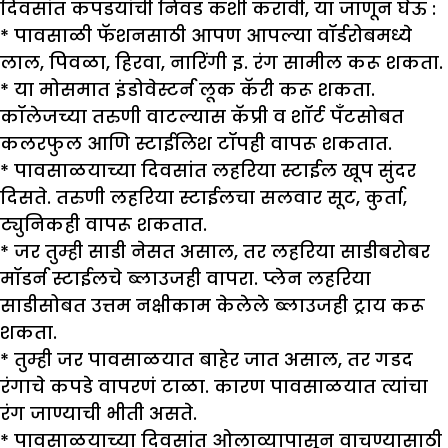
दिवसांत कपडयांची निवड कशी करावी, या जाणून घेऊ :
* पावसाळी फॅशनसाठी आपण आपल्या वॉर्डरोबमध्ये
लाल, पिवळा, हिरवा, नारिंगी इ. रंग सामील करू शकता.
* या मोसमात इंडोवेस्टर्न लूक कॅरी करू शकता.
कॉलेजच्या तरुणी वाटल्यास कॅप्री व शॉर्ट पँटसोबत
कलरफुल आणि स्टाईलिश टॉपही वापरू शकतात.
* पावसाळयाच्या दिवसांत लहरिया स्टाईल खूप सुंदर
दिसते. तरुणी लहरिया स्टाईलचा सलवार सूट, कुर्ता,
ट्युनिकही वापरू शकतात.
* जर तुम्ही साडी नेसत असाल, तर लहरिया साडीबरोबर
मॉडर्न स्टाईलचे ब्लाउजही वापरा. प्लेन लहरिया
साडीसोबत उत्तम नक्षीकाम केलेले ब्लाउजही ट्राय करू
शकता.
* तुम्ही जर पावसाळयात बाहेर जात असाल, तर गडद
रंगाचे कपडे वापरणं टाळा. कारण पावसाळयात त्यांचा
रंग जाण्याची भीती असते.
* पावसाळयाच्या दिवसांत ओलाव्यापासून वाचण्यासाठी