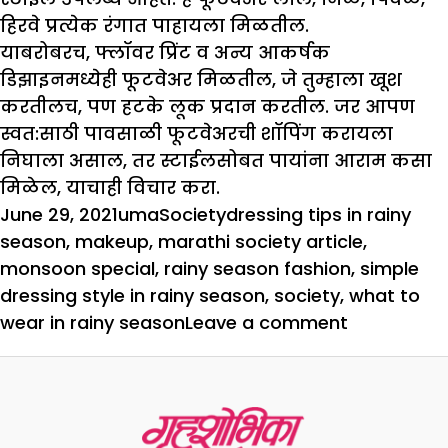
हिरवे प्रत्येक रंगात पाहायला मिळतील.
याबरोबरच, फ्लॉवर प्रिंट व अन्य आकर्षक
डिझाइनमध्येही फूटवेअर मिळतील, जे तुम्हाला खूश
करतीलच, पण हटके लूक प्रदान करतील. जर आपण
स्वत:साठी पावसाळी फूटवेअरची शॉपिंग करायला
निघाला असाल, तर स्टाईलसोबत पायांना आराम कसा
मिळेल, याचाही विचार करा.
Posted
Author
Categories
Tags
June 29, 2021
uma
Society
dressing tips in rainy
on
season
,
makeup
,
marathi society article
,
monsoon special
,
rainy season fashion
,
simple
dressing style in rainy season
,
society
,
what to
on
wear in rainy season
Leave a comment
मान्सून-
स्पेशल
:
पावसाळ्यात