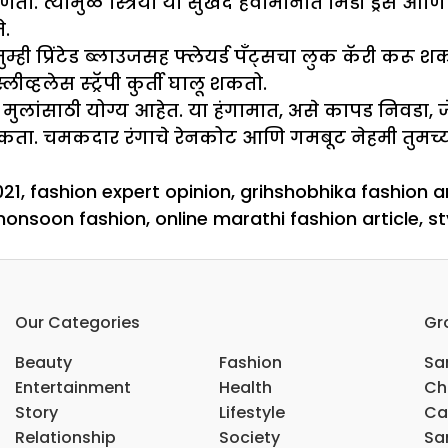
णतो. त्यामुळे स्त्रिया या सुखद हवामानात मिडी ड्रेस 
े.
म्ही प्रिंटेड ब्लाउजसह फ्लेयर्ड पॅंट्सचा लुक कॅरी कर
लेस स्ट्रॅपी कुर्ती घालू शकतो.
ात मुलांसाठी योग्य आहेत. या हंगामात, असे कापड निवड
 शकता. चमकदार रंगाचे रेनकोट आणि गमबूट नेहमी तुमच्या 
021
,
fashion expert opinion
,
grihshobhika fashion ar
onsoon fashion
,
online marathi fashion article
,
st
Our Categories
Gr
Beauty
Fashion
Sar
Entertainment
Health
Ch
Story
Lifestyle
Ca
Relationship
Society
Sar