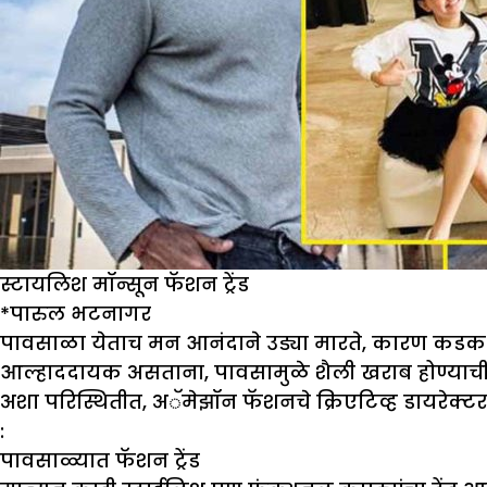
स्टायलिश मॉन्सून फॅशन ट्रेंड
*
पारुल भटनागर
पावसाळा येताच मन आनंदाने उड्या मारते, कारण कडक उ
आल्हाददायक असताना, पावसामुळे शैली खराब होण्याची 
अशा परिस्थितीत, अॅमेझॉन फॅशनचे क्रिएटिव्ह डायरेक्टर 
:
पावसाळ्यात फॅशन ट्रेंड