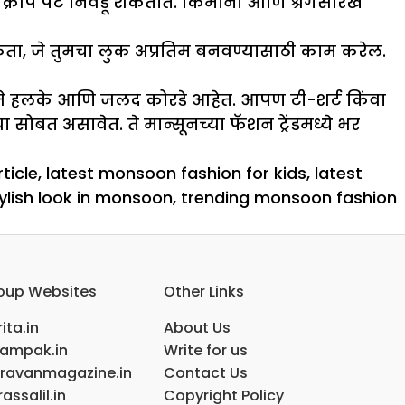
आणि क्रॉप पँट निवडू शकतात. किमोनो आणि श्रगसारखे
ू शकता, जे तुमचा लुक अप्रतिम बनवण्यासाठी काम करेल.
ा, जे हलके आणि जलद कोरडे आहेत. आपण टी-शर्ट किंवा
सोबत असावेत. ते मान्सूनच्या फॅशन ट्रेंडमध्ये भर
ticle
,
latest monsoon fashion for kids
,
latest
ylish look in monsoon
,
trending monsoon fashion
oup Websites
Other Links
ita.in
About Us
ampak.in
Write for us
ravanmagazine.in
Contact Us
assalil.in
Copyright Policy