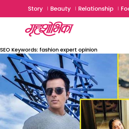
Story
Beauty
Relationship
Fo
SEO Keywords:
fashion expert opinion