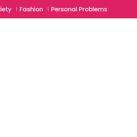
⚲
BSCRIBE
Login
iety
Fashion
Personal Problems
⚲