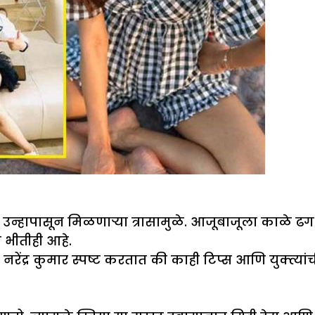
न्हापासून मिळणाऱ्या त्रासामुळे. आजूबाजूला काळे ढ
भीतीही आहे.
नरेंद्र कुमार स्पष्ट करतात की काही टिप्स आणि युक्त्य