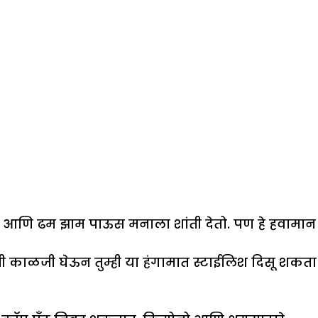
ग आणि ढम झाम पाऊस मनाला शांती देतो. पण हे हवामान
ांची काळजी घेऊन तुम्ही या हंगामात स्टाईलिश दिसू शकता