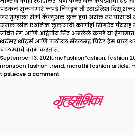
मान्सून काही स्टाईलिश पण फंक्शनल कपड्यांचा ट्रेंड आ
पटकन सुकवणारे कपडे निवडून ती स्टाईलिश दिसू शकत
जर तुम्हाला सेमी कॅज्युअल लुक हवा असेल तर यासाठी तु
समकालीन एथनिक लुकसाठी कोणीही सिगरेट पॅंटसह स्लीव्ह
जीवंत रंग आणि अद्वितीय प्रिंट असलेले कपडे या हंगाम
शर्टसह शॉर्ट्स आणि फ्लोरल सँडलसह प्रिंटेड ड्रेस घालू
घालण्याचे काम करतात.
Posted
Author
Categories
Tags
September 13, 2021
uma
Fashion
Fashion
,
fashion 2
on
monsoon fashion trend
,
marathi fashion article
,
m
on
tips
Leave a comment
स्टायलिश
मॉन्सून
फॅशन
ट्रेंड