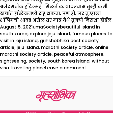
बजेटमधील हॉटेल्सही मिळतील. वाटल्यास तुम्ही कमी
खर्चात हॉस्टेलमध्ये राहू शकता. पण हो, जर तुम्हाला
शॉपिंगची आवड असेल तर मात्र येथे तुमची निराशा होईल.
Posted
Author
Categories
Tags
August 5, 2021
uma
Society
beautiful island in
on
south korea
,
explore jeju island
,
famous places to
visit in jeju island
,
grihshobhika best society
article
,
jeju island
,
marathi society article
,
online
marathi society article
,
peaceful atmosphere
,
sightseeing
,
society
,
south korea island
,
without
on
visa travelling place
Leave a comment
व्हिसाशिवाय
करा
इथली
सफर