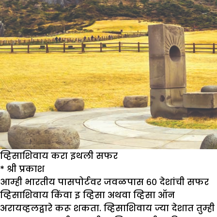
व्हिसाशिवाय करा इथली सफर
*
श्री प्रकाश
आम्ही भारतीय पासपोर्टवर जवळपास ६० देशांची सफर
व्हिसाशिवाय किंवा इ व्हिसा अथवा व्हिसा ऑन
अरायव्हलद्वारे करू शकता. व्हिसाशिवाय ज्या देशात तुम्ही