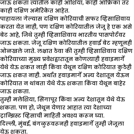
जाऊ शकता त्यातील काही आशिया, काही आफ्रिका तर
काही दक्षिण अमेरिकेत आहेत.
पाहायला गेल्यास दक्षिण कोरियाची सफर व्हिसाशिवाय
करता येत नाही, पण दक्षिण कोरियातील जेजू हे एक असे
बेट आहे, जिथे तुम्ही व्हिसाशिवाय भारतीय पासपोर्टवर
जाऊ शकता. जेजू दक्षिण कोरियातील हवाई बेट म्हणूनही
ओळखले जाते. लक्षात ठेवा की तुम्ही व्हिसाशिवाय दक्षिण
कोरियाच्या मुख्य प्रवेशद्वारातून कोणत्याही हवाइमार्गे
येथे येऊ शकत नाही किंवा येथून दक्षिण कोरियात कुठेही
जाऊ शकत नाही. अर्थात हवाइमार्गे अन्य देशातून येऊन
कोरियात न थांबता येथे येऊ शकता किंवा येथून बाहेर
जाऊ शकता.
तुम्ही मलेशिया, सिंगापूर किंवा अन्य देशातून येथे येऊ
शकता. पण हो, जेथून येणार आहात त्या देशाच्या
ट्रान्झिस्ट व्हिसाची माहिती अवश्य करून घ्या.
दिल्ली, मुंबई, बंगळुरूवरूनही हवाइमार्गे तुम्ही जेजूला
येऊ शकता.