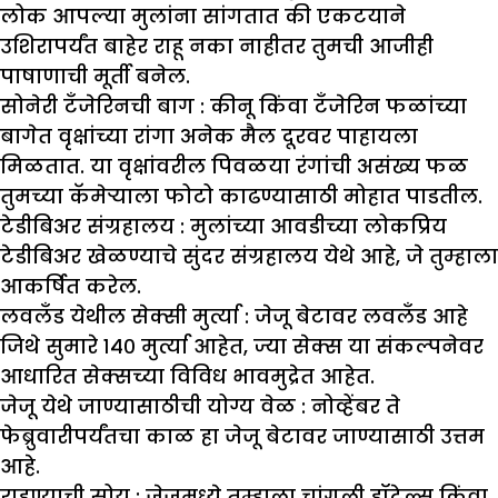
लोक आपल्या मुलांना सांगतात की एकटयाने
उशिरापर्यंत बाहेर राहू नका नाहीतर तुमची आजीही
पाषाणाची मूर्ती बनेल.
सोनेरी टँजेरिनची बाग :
कीनू किंवा टँजेरिन फळांच्या
बागेत वृक्षांच्या रांगा अनेक मैल दूरवर पाहायला
मिळतात. या वृक्षांवरील पिवळया रंगांची असंख्य फळ
तुमच्या कॅमेऱ्याला फोटो काढण्यासाठी मोहात पाडतील.
टेडीबिअर संग्रहालय :
मुलांच्या आवडीच्या लोकप्रिय
टेडीबिअर खेळण्याचे सुंदर संग्रहालय येथे आहे, जे तुम्हाला
आकर्षित करेल.
लवलँड येथील सेक्सी मुर्त्या :
जेजू बेटावर लवलँड आहे
जिथे सुमारे १४० मुर्त्या आहेत, ज्या सेक्स या संकल्पनेवर
आधारित सेक्सच्या विविध भावमुद्रेत आहेत.
जेजू येथे जाण्यासाठीची योग्य वेळ :
नोव्हेंबर ते
फेब्रुवारीपर्यंतचा काळ हा जेजू बेटावर जाण्यासाठी उत्तम
आहे.
राहण्याची सोय :
जेजूमध्ये तुम्हाला चांगली हॉटेल्स किंवा