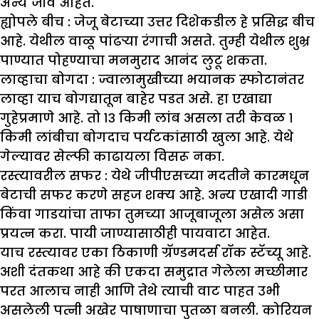
अन्य जीव आहेत.
ह्योपले बीच :
जेजू बेटाच्या उत्तर दिशेकडील हे प्रसिद्ध बीच
आहे. येथील वाळू पांढऱ्या रंगाची असते. तुम्ही येथील शुभ्र
पाण्यात पोहण्याचा मनमुराद आनंद लुटू शकता.
लाव्हाचा बोगदा :
ज्वालामुखीच्या भयानक स्फोटानंतर
लाव्हा याच बोगद्यातून बाहेर पडत असे. हा एखाद्या
गुहेप्रमाणे आहे. तो १३ किमी लांब असला तरी केवळ १
किमी लांबीचा बोगदाच पर्यटकांसाठी खुला आहे. येथे
गेल्यावर सेल्फी काढायला विसरू नका.
रस्त्यावरील सफर :
येथे जीपीएसच्या मदतीने कारमधून
बेटाची सफर करणे सहज शक्य आहे. अन्य एखादी गाडी
किंवा गाडयांचा ताफा तुमच्या आजूबाजूला असेल असा
प्रयत्न करा. पायी जाण्यासाठीही पायवाटा आहेत.
याच रस्त्यावर एका ठिकाणी ग्रॅण्डमदर्स रॉक स्टॅच्यू आहे.
अशी दंतकथा आहे की एकदा समुद्रात गेलेला मच्छीमार
परत आलाच नाही आणि तेथे त्याची वाट पाहत उभी
असलेली पत्नी अखेर पाषाणाचा पुतळा बनली. कोरियन