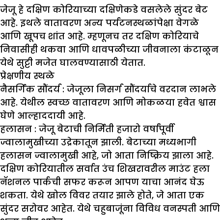
जेजू हे दक्षिण कोरियाच्या दक्षिणेकडे वसलेले सुंदर बेट
आहे. इथले वातावरण अन्य पर्यटनस्थळांपेक्षा वेगळे
आणि खूपच शांत आहे. म्हणूनच तर दक्षिण कोरियाचे
निवासीही थकवा आणि धावपळीच्या जीवनाला कंटाळून
येथे सुट्टी मजेत घालवण्यासाठी येतात.
प्रेक्षणीय स्थळे
नैसर्गिक सौंदर्य :
जेजूला निसर्ग सौंदर्याचे वरदान लाभले
आहे. येथील स्वच्छ वातावरण आणि मोकळया हवेत श्वास
घेणे आल्हाददायी आहे.
हलासन :
जेजू बेटाची निर्मिती हजारो वर्षांपूर्वी
ज्वालामुखीच्या उद्रेकातून झाली. बेटाच्या मध्यभागी
हलासन ज्वालामुखी आहे, जो आता निष्क्रिय झाला आहे.
दक्षिण कोरियातील सर्वात उंच शिखरावरील माउंट हला
नॅशनल पार्कची सफर करून आपण याचा आनंद घेऊ
शकता. येथे खोल विवर तयार झाले होते, जे आता एक
सुंदर सरोवर आहेत. येथे चहुबाजूंना विविध वनस्पती आणि