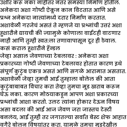
उशीर करू नका नाहीतर नंतर समस्या निर्माण होतील.
अनेकदा अशा गोष्टी ऐकून कान विटतात आणि असे
प्रश्न अनेकदा नात्यांमध्ये दरार निर्माण करतात.
अशावेळी गरजेचं असतं ते म्हणजे या प्रश्नांची उत्तरं अशा
हुशारीने द्यायची की ज्यामुळे कोणाला वाईटही वाटणार
नाही आणि तुम्ही स्वत:ला तणावापासून दूर ही ठेवाल.
कसं कराल हुशारीने हॅन्डल
जेव्हा असाल जेवणाच्या टेबलावर :
अनेकदा अशा
प्रकारच्या गोष्टी जेवणाच्या टेबलावर होतात कारण इथे
संपूर्ण कुटुंब एकत्र असतं आणि सगळे आरामात असतात.
अशावेळी जेव्हा तुमची आई तुम्हाला बोलेल की आता
कुटुंबाबाबत विचार करा तेव्हा तुमचा मूड खराब करून
घेऊ नका. कारण मोठयाकडून आपण अशा प्रकारच्या
प्रश्नांची आशा करतो. उलट त्यांना होकार देऊन विषय
असा बदला की आई आज जेवण जरा जास्तच टेस्टी
बनलंय, आई तुम्ही तर जगातल्या सर्वात बेस्ट शेफ आहात
वगैरे बोलून विषयांतर करा. यामुळे तुमचा मूडदेखील