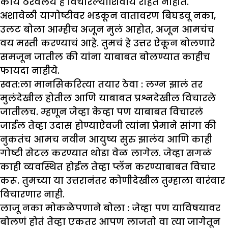
काय ठरवलंय हे विचारल्याशिवाय राहत नाहीत.
अशावेळी यागोष्टीवर भडकून वातावरण बिघडवू नका,
उलट बोला आम्हीच अजून मुलं आहोत, अजून आमचंच
वय मस्ती करण्याचं आहे. तुमचं हे उत्तर ऐकून बोलणारे
समजून जातील की यांना याबाबत बोलण्यात काहीच
फायदा नाहीये.
स्वत:ला मानसिकरित्या तयार ठेवा :
लग्न झालं तर
मुलंदेखील होतील आणि याबाबत प्रश्नदेखील विचारले
जातीलच. म्हणून जेव्हा केव्हा पण याबाबत विचारलं
जाईल तेव्हा उदास होण्याऐवजी त्यांना प्रेमाने सांगा की
नुकतंच आमच नवीन आयुष्य सुरु झालंय आणि काही
गोष्टी सेटल करण्यात थोडा वेळ लागेल. जेव्हा सगळं
काही व्यवस्थित होईल तेव्हा प्लॅन करण्याबाबत विचार
करू. तुमच्या या उत्तरानंतर कोणीदेखील तुम्हाला वारंवार
विचारणार नाही.
लाजू नका मोकळेपणाने बोला :
जेव्हा पण याविषयावर
बोलणं होतं तेव्हा एकतर आपण लाजतो वा त्या जागेतून