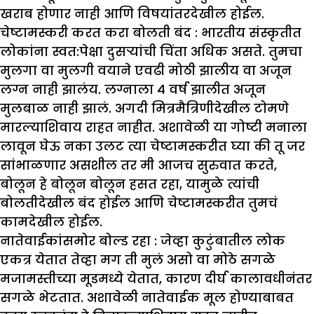
खराब होणार नाही आणि विषयांतरदेखील होईल.
चेष्टामस्करी करत करा बोलती बंद :
भारतीय संस्कृतीत
लोकांना स्वत:पेक्षा दुसऱ्यांची चिंता अधिक असते. तुमचा
मुलगा वा मुलगी वयाने एवढी मोठी झालीय वा अजून
लग्न नाही झालंय. लग्नाला ४ वर्ष झालीत अजून
मुलबाळ नाही झालं. अगदी मित्रमैत्रिणीदेखील टोमणे
मारल्याशिवाय राहत नाहीत. अशावेळी या गोष्टी मनाला
लावून घेऊ नका उलट त्या चेष्टामस्करीत घ्या की तू जर
सांभाळणार असशील तर मी आजच सुरुवात करते,
बोलून हे बोलून बोलून हसत रहा, यामुळे त्यांची
बोलतीदेखील बंद होईल आणि चेष्टामस्करीत तुमचं
कामदेखील होईल.
नातेवाईकांसमोर बोल्ड रहा :
जेव्हा कुटुंबातील लोक
एकत्र येतात तेव्हा मग ती मुलं असो वा मोठे सगळे
मजामस्तीच्या मूडमध्ये येतात, कारण दीर्घ कालावधीनंतर
सगळे भेटतात. अशावेळी नातेवाईक मूल होण्याबाबत