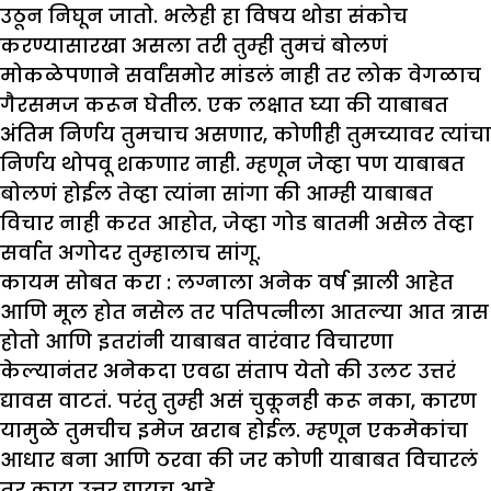
उठून निघून जातो. भलेही हा विषय थोडा संकोच
करण्यासारखा असला तरी तुम्ही तुमचं बोलणं
मोकळेपणाने सर्वांसमोर मांडलं नाही तर लोक वेगळाच
गैरसमज करून घेतील. एक लक्षात घ्या की याबाबत
अंतिम निर्णय तुमचाच असणार, कोणीही तुमच्यावर त्यांचा
निर्णय थोपवू शकणार नाही. म्हणून जेव्हा पण याबाबत
बोलणं होईल तेव्हा त्यांना सांगा की आम्ही याबाबत
विचार नाही करत आहोत, जेव्हा गोड बातमी असेल तेव्हा
सर्वात अगोदर तुम्हालाच सांगू.
कायम सोबत करा :
लग्नाला अनेक वर्ष झाली आहेत
आणि मूल होत नसेल तर पतिपत्नीला आतल्या आत त्रास
होतो आणि इतरांनी याबाबत वारंवार विचारणा
केल्यानंतर अनेकदा एवढा संताप येतो की उलट उत्तरं
द्यावस वाटतं. परंतु तुम्ही असं चुकूनही करू नका, कारण
यामुळे तुमचीच इमेज खराब होईल. म्हणून एकमेकांचा
आधार बना आणि ठरवा की जर कोणी याबाबत विचारलं
तर काय उत्तर द्यायच आहे.