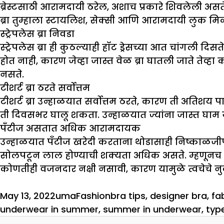
ब्रेस्टसाठी आरामदायी ठरेल, अशाच प्रकारे शिवलेली असते.
ब्रा तुम्हाला स्टायलिश, सेक्सी आणि आरामदायी लुक मि
स्ट्रेपलेस ब्रा निवडा
स्ट्रेपलेस ब्रा ही कुठल्याही हॉट ड्रेसच्या आत चांगली 
होत नाही, कारण जेव्हा जास्त वेळ ब्रा घातली जाते तेव्ह
नसते.
टीशर्ट ब्रा ठरते सर्वोत्तम
टीशर्ट ब्रा उन्हाळयात सर्वोत्तम ठरते, कारण ती अतिशय 
ती दिवसभर घालू शकता. उन्हाळयात ज्यांना जास्त घाम येत
पँटीज असतात अधिक आरामदायक
उन्हाळयात पँटीज खरेदी करताना थोडासाही निष्काळज
सोलपटून लाल होण्याची शक्यता अधिक असते. म्हणूनच जेव्
कोणतीही वजनदार नक्षी नसावी, कारण यामुळे त्वचेचे 
Posted
Author
Categories
Tags
May 13, 2022
uma
Fashion
bra tips
,
designer bra
,
fa
on
underwear in summer
,
summer in underwear
,
typ