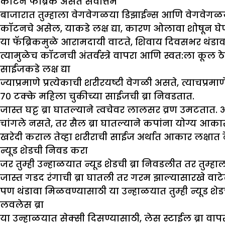
कॉटन फॅब्रिक असते सर्वोत्तम
बाजारात तुम्हाला वेगवेगळया डिझाईन्स आणि वेगवेगळया फॅब
कॉटनचे असेल, याकडे लक्ष द्या, कारण ओलावा शोषून घेण्या
या फॅब्रिकमुळे आरामदायी वाटते, शिवाय दिवसभर थंडाव
त्यामुळेच कॉटनची अंतर्वस्त्रे वापरा आणि स्वत:ला कूल ठे
साईजकडे लक्ष द्या
ज्याप्रमाणे प्रत्येकाची शरीरयष्टी वेगळी असते, त्याचप्रमाण
७० टक्के महिला चुकीच्या साईजची ब्रा निवडतात.
जास्त घट्ट ब्रा घातल्याने त्वचेवर लालसर व्रण उमटतात
चांगले नसते, तर सैल ब्रा घातल्याने कपांना योग्य आकार म
खरेदी कराल तेव्हा शरीराची साईज अर्थात आकार लक्षात ठ
न्यूड शेडची निवड करा
जर तुम्ही उन्हाळयात न्यूड शेडची ब्रा निवडलीत तर तुम्
जास्त गडद रंगाची ब्रा घातली तर गरम झाल्यासारखे वाटे
पण थंडावा मिळवण्यासाठी या उन्हाळयात तुम्ही न्यूड शे
लवलेस ब्रा
या उन्हाळयात सेक्सी दिसण्यासाठी, लेस स्टाईल ब्रा वा