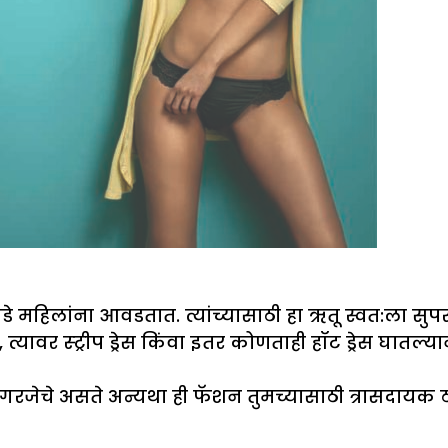
पडे महिलांना आवडतात. त्यांच्यासाठी हा ऋतू स्वत:ला सु
 त्यावर स्ट्रीप ड्रेस किंवा इतर कोणताही हॉट ड्रेस घा
गरजेचे असते अन्यथा ही फॅशन तुमच्यासाठी त्रासदायक 