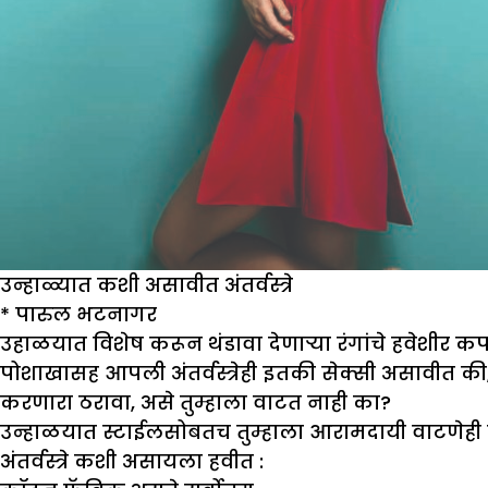
उन्हाळ्यात कशी असावीत अंतर्वस्त्रे
*
पारुल भटनागर
उहाळयात विशेष करून थंडावा देणाऱ्या रंगांचे हवेशीर क
पोशाखासह आपली अंतर्वस्त्रेही इतकी सेक्सी असावीत की,
करणारा ठरावा, असे तुम्हाला वाटत नाही का?
उन्हाळयात स्टाईलसोबतच तुम्हाला आरामदायी वाटणेही 
अंतर्वस्त्रे कशी असायला हवीत :