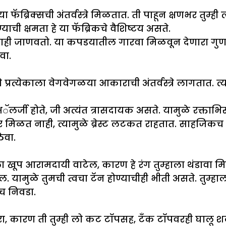
्रिक्सची अंतर्वस्त्रे मिळतात. ती पाहून क्षणभर तुम्ही त
ची क्षमता हे या फॅब्रिकचे वैशिष्टय असते.
ाही जाणवतो. या कपडयातील गारवा मिळवून देणारा गुण त
वा.
े प्रत्येकाला वेगवेगळया आकाराची अंतर्वस्त्रे लागतात. त्या
. अॅलर्जी होते, जी अत्यंत त्रासदायक असते. यामुळे रक्
िळत नाही, त्यामुळे ब्रेस्ट लटकत राहतात. साहजिकच तुमची 
ेवा.
हाला खूप आरामदायी वाटेल, कारण हे रंग तुम्हाला थंडावा 
ल. यामुळे तुमची त्वचा टॅन होण्याचीही भीती असते. तुम्
डच निवडा.
परा, कारण ती तुम्ही लो कट टॉपसह, टँक टॉपवरही घालू शक