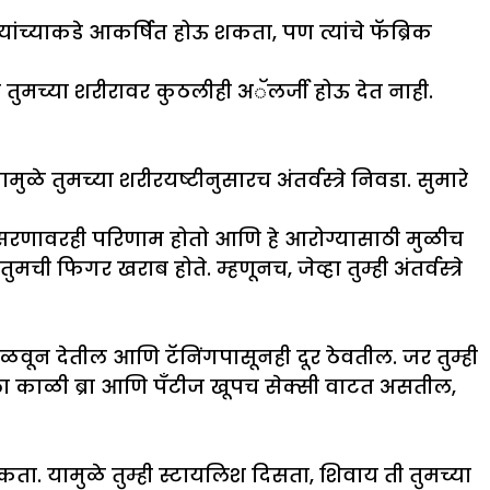
्यांच्याकडे आकर्षित होऊ शकता, पण त्यांचे फॅब्रिक
ुमच्या शरीरावर कुठलीही अॅलर्जी होऊ देत नाही.
मुळे तुमच्या शरीरयष्टीनुसारच अंतर्वस्त्रे निवडा. सुमारे
ताभिसरणावरही परिणाम होतो आणि हे आरोग्यासाठी मुळीच
फिगर खराब होते. म्हणूनच, जेव्हा तुम्ही अंतर्वस्त्रे
मिळवून देतील आणि टॅनिंगपासूनही दूर ठेवतील. जर तुम्ही
हाला काळी ब्रा आणि पँटीज खूपच सेक्सी वाटत असतील,
ता. यामुळे तुम्ही स्टायलिश दिसता, शिवाय ती तुमच्या