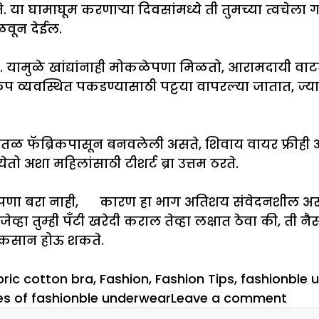
 या घामाघूम करणाऱ्या दिवसांमध्ये ती तुमच्या त्वचेला गा
ळवून देईल.
दिसते. यामुळे खांद्यांनाही मोकळेपणा मिळतो, आरामदायी व
ा कप व्यवस्थित पकडण्यासाठी पट्टया वापरल्या जातात, ज्य
पातळ फॅब्रिकपासून बनवलेली असते, शिवाय वायर फ्रीही अस
ो अशा महिलांसाठी टीशर्ट ब्रा उत्तम ठरते.
ीपणा बरा नाही, कारण हा भाग अतिशय संवेदनशील असत
हा तुम्ही पँटी खरेदी कराल तेव्हा लक्षात ठेवा की, ती 
नुकसान होऊ शकते.
bric cotton bra
,
Fashion
,
Fashion Tips
,
fashionble 
on
es of fashionble underwear
Leave a comment
उन्हा