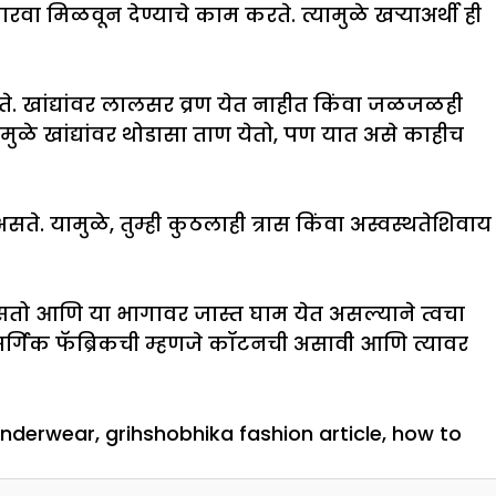
रवा मिळवून देण्याचे काम करते. त्यामुळे खऱ्याअर्थी ही
ाटते. खांद्यांवर लालसर व्रण येत नाहीत किंवा जळजळही
ामुळे खांद्यांवर थोडासा ताण येतो, पण यात असे काहीच
ते. यामुळे, तुम्ही कुठलाही त्रास किंवा अस्वस्थतेशिवाय
ो आणि या भागावर जास्त घाम येत असल्याने त्वचा
नैसर्गिक फॅब्रिकची म्हणजे कॉटनची असावी आणि त्यावर
underwear
,
grihshobhika fashion article
,
how to
ळ्यात