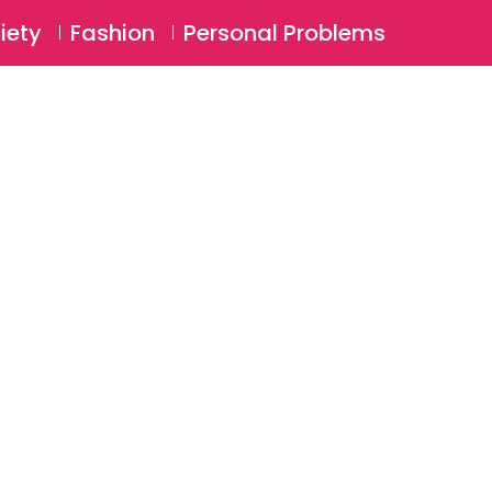
⚲
BSCRIBE
Login
iety
Fashion
Personal Problems
⚲