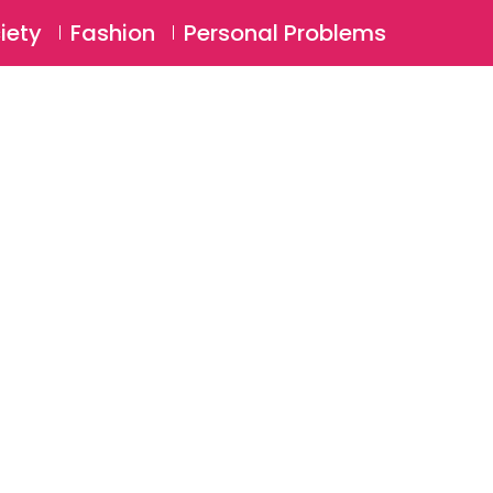
⚲
BSCRIBE
Login
iety
Fashion
Personal Problems
⚲