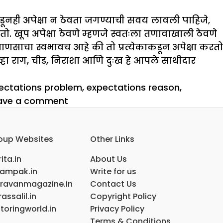
कडूनही अपेक्षा न ठेवता जगण्याची सवय लावली पाहिजे,
खूप अपेक्षा ठेवणे म्हणजे स्वतःला तणावाखाली ठेवणे
णसाचा स्वभावच आहे की तो प्रत्येकाकडून अपेक्षा करतो
ेव्हा राग, चीड, निराशा आणि दुःख हे आपले साथीदार
ectations problem
,
expectations reason
,
on
ave a comment
दु:खाच्या
कारणाची
oup Websites
Other Links
अपेक्षा
करू
ita.in
About Us
नका
ampak.in
Write for us
ravanmagazine.in
Contact Us
assalil.in
Copyright Policy
toringworld.in
Privacy Policy
Terms & Conditions