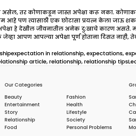
हायचे असेल, तर कोणाकडून जास्त अपेक्षा करू नका. कोणा
आहे पण त्यासाठी एक छोटासा प्रयत्न केला जाऊ शकतो. 
क्षा हे देखील जीवनातील अनेक दु:खाचे कारण असते. मा
े जेव्हा आपण आपल्या अपेक्षा पूर्ण होताना दिसत नाही, त
ies
Tags
ship
expectation in relationship
,
expectations
,
exp
lationship article
,
relationship
,
relationship tips
Le
Our Categories
Gr
Beauty
Fashion
Sar
Entertainment
Health
Ch
Story
Lifestyle
Ca
Relationship
Society
Sar
Food
Personal Problems
Mo