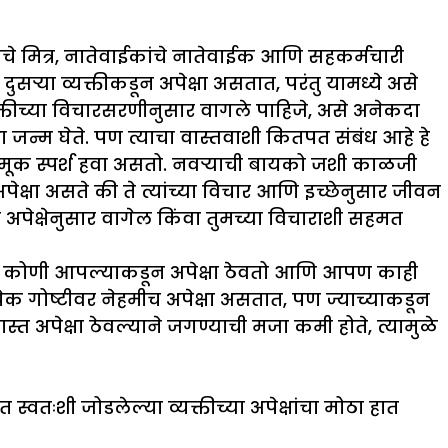
ांचे मित्र, नातेवाईकांचे नातेवाईक आणि सहकर्मचारी
ुसऱ्या व्यक्तीकडून अपेक्षा असतात, परंतु यामध्ये असे
व्यक्तीच्या विचारसरणीनुसार वागले पाहिजे, असे अनेकदा
क्षा जन्म घेते. पण त्याचा वास्तवाशी कितपत संबंध आहे हे
ांना मूक स्पर्श हवा असतो. नवऱ्याची बायको जशी काळजी
अपेक्षा असते की ते त्यांच्या विचार आणि इच्छेनुसार जीवन
अपेक्षेनुसार वागेल किंवा तुमच्या विचाराशी सहमत
जेव्हा कोणी आपल्याकडून अपेक्षा ठेवतो आणि आपण काही
त्येक गोष्टीवर नेहमीच अपेक्षा असतात, पण ज्याच्याकडून
्त अपेक्षा ठेवल्याने जगण्याची मजा कमी होते, त्यामुळे
्वतःशी जोडलेल्या व्यक्तीच्या अपेक्षांचा मोठा हात