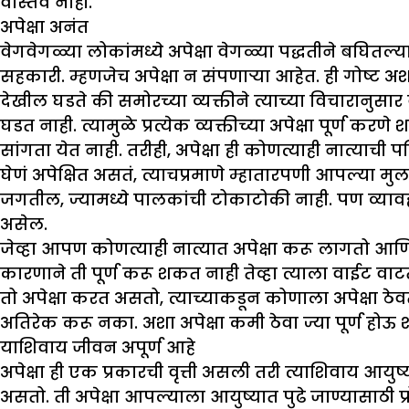
वास्तव नाही.
अपेक्षा अनंत
वेगवेगळ्या लोकांमध्ये अपेक्षा वेगळ्या पद्धतीने बघितल
सहकारी. म्हणजेच अपेक्षा न संपणाऱ्या आहेत. ही गोष्ट अशा
देखील घडते की समोरच्या व्यक्तीने त्याच्या विचारानुसार
घडत नाही. त्यामुळे प्रत्येक व्यक्तीच्या अपेक्षा पूर्ण क
सांगता येत नाही. तरीही, अपेक्षा ही कोणत्याही नात्याची
घेणं अपेक्षित असतं, त्याचप्रमाणे म्हातारपणी आपल्या मु
जगतील, ज्यामध्ये पालकांची टोकाटोकी नाही. पण व्यावह
असेल.
जेव्हा आपण कोणत्याही नात्यात अपेक्षा करू लागतो आणि 
कारणाने ती पूर्ण करू शकत नाही तेव्हा त्याला वाईट वाटते
तो अपेक्षा करत असतो, त्याच्याकडून कोणाला अपेक्षा ठेव
अतिरेक करू नका. अशा अपेक्षा कमी ठेवा ज्या पूर्ण हो
याशिवाय जीवन अपूर्ण आहे
अपेक्षा ही एक प्रकारची वृत्ती असली तरी त्याशिवाय आयु
असतो. ती अपेक्षा आपल्याला आयुष्यात पुढे जाण्यासाठी प्रो