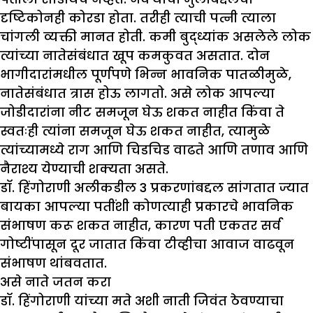
दृष्टिकोनही कोरडा होता. तरीही त्याची पत्नी त्याला
चांगली व्यक्ती मानत होती. कमी बुद्ध्यांक असलेले लोक
त्यांच्या नातेसंबंधात खूप कमकुवत असतात. दोन
भागीदारांमधील पूर्णपणे भिन्न भावनिक पातळीमुळे,
नातेसंबंधात त्रास होऊ लागतो. असे लोक आपल्या
जोडीदारांना नीट समजून घेऊ शकत नाहीत किंवा ते
स्वतःही त्यांना समजून घेऊ शकत नाहीत, त्यामुळे
त्यांच्यामध्ये राग आणि चिडचिड वाढते आणि तणाव आणि
नैराश्य येण्याची शक्यता असते.
डॉ. हिंगोराणी अलीकडील 3 प्रकरणांबद्दल सांगतात ज्यात
बायका आपल्या पतींशी कोणत्याही प्रकारचे भावनिक
संभाषण करू शकत नाहीत, कारण पती एकतर सर्व
गोष्टींपासून दूर जातात किंवा टीव्हीचा आवाज वाढवून
संभाषण थांबवतात.
असे नाते जतन करा
डॉ. हिंगोराणी यांच्या मते अशी नाती जिवंत ठेवण्याचा