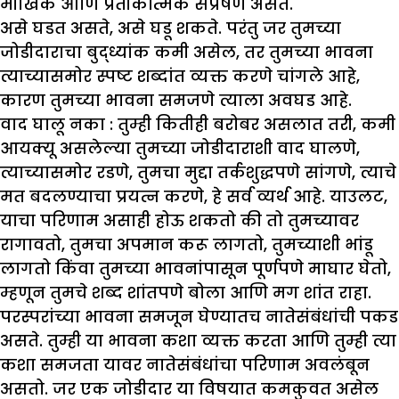
मौखिक आणि प्रतीकात्मक संप्रेषण असते.
असे घडत असते, असे घडू शकते. परंतु जर तुमच्या
जोडीदाराचा बुद्ध्यांक कमी असेल, तर तुमच्या भावना
त्याच्यासमोर स्पष्ट शब्दांत व्यक्त करणे चांगले आहे,
कारण तुमच्या भावना समजणे त्याला अवघड आहे.
वाद घालू नका :
तुम्ही कितीही बरोबर असलात तरी, कमी
आयक्यू असलेल्या तुमच्या जोडीदाराशी वाद घालणे,
त्याच्यासमोर रडणे, तुमचा मुद्दा तर्कशुद्धपणे सांगणे, त्याचे
मत बदलण्याचा प्रयत्न करणे, हे सर्व व्यर्थ आहे. याउलट,
याचा परिणाम असाही होऊ शकतो की तो तुमच्यावर
रागावतो, तुमचा अपमान करू लागतो, तुमच्याशी भांडू
लागतो किंवा तुमच्या भावनांपासून पूर्णपणे माघार घेतो,
म्हणून तुमचे शब्द शांतपणे बोला आणि मग शांत राहा.
परस्परांच्या भावना समजून घेण्यातच नातेसंबंधांची पकड
असते. तुम्ही या भावना कशा व्यक्त करता आणि तुम्ही त्या
कशा समजता यावर नातेसंबंधांचा परिणाम अवलंबून
असतो. जर एक जोडीदार या विषयात कमकुवत असेल