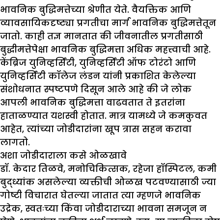
भावनिक बुद्धिमत्तेच्या श्रेणीत येते. वैयक्तिक आणि
व्यावसायिकदृष्ट्या प्रगतीचा मार्ग भावनिक बुद्धिमत्तेतून
जातो. काही तज्ञ मानतात की जीवनातील प्रगतीसाठी
बुद्धीमत्तेपेक्षा भावनिक बुद्धिमत्ता अधिक महत्त्वाची आहे.
केंब्रिज युनिव्हर्सिटी, युनिव्हर्सिटी ऑफ टोरंटो आणि
युनिव्हर्सिटी कॉलेज लंडन यांनी प्रकाशित केलेल्या
संशोधनात स्पष्टपणे दिसून आले आहे की जे लोक
आपली भावनिक बुद्धिमत्ता वाढवतात ते इतरांना
हाताळण्यात यशस्वी होतात. मात्र यामध्ये जे कमकुवत
आहेत, त्यांच्या जोडीदारांना खूप त्रास सहन करावा
लागतो.
अशा जोडीदाराला कसे ओळखावे
डॉ. केदार तिळवे, मनोचिकित्सक, रहेजा हॉस्पिटल, कमी
बुद्ध्यांक असलेल्या व्यक्तीची ओळख पटवण्यासाठी ज्या
गोष्टी विचारात घेतल्या जातात त्या म्हणजे भावनिक
उद्रेक, स्वतःच्या किंवा जोडीदाराच्या भावना समजून न