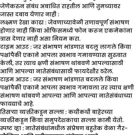
जेणेकरुन संबंध अबाधित राहतील आणि तुमच्यावर
जास्त दबाव येणार नाही :
लक्ष्मण रेखा काढा
:
जेवणाच्यावेळी तणावपूर्ण संभाषण
होणार नाही किंवा ऑफिसमध्ये फोन करून एकमेकांना
त्रास देणार नाही असा नियम करा.
टाइम आउट
:
जर संभाषण भांडणात बदलू लागले किंवा
पक्षांपैकी एकाने आपला स्वभाव गमावण्यास सुरुवात
केली, तर त्याच क्षणी संभाषण थांबवणे आपल्यासाठी
आणि आपल्या नातेसंबंधासाठी फायदेशीर ठरेल.
टाइम आउट :
जर संभाषण भांडणात बदलले किंवा
पक्षांपैकी एकाने आपला स्वभाव गमावला तर त्याच क्षणी
संभाषण थांबवणे आपल्या आणि आपल्या नातेसंबंधाच्या
फायद्याचे आहे.
तिसऱ्या व्यक्तीकडून सल्ला :
कधीकधी बाहेरच्या
व्यक्तीकडून किंवा समुपदेशकाचा सल्ला कामी येतो.
स्पष्ट व्हा :
नातेसंबंधांमधील संप्रेषण बहुतेक वेळा गैर-