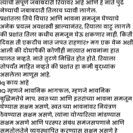
त्याची संपूर्ण जबाबदारी रियावर आहे आणि हे नाते पुढे
नेण्याची जबाबदारी तिलाच घ्यावी लागेल.
प्रशांतला तिचे विचार आणि भावना समजून घेण्याचे
अनेक प्रयत्न अयशस्वी झाल्यानंतर, रियाला वाटू लागले
की प्रशांत तिला कधीच समजून घेऊ शकणार नाही. किती
दिवस ती एकटीच नातं जपत राहणार? मग एक वेळ अशी
आली की दोघांपैकी कोणीही नात्यात भावनांना हात
घालत नव्हते. नाते तुटणे निश्चित होत होते. रियाला
तोपर्यंत माहित नव्हते की प्रशांत हा कमी बुद्ध्यांक
असलेला माणूस आहे.
iq
काय आहे
IQ म्हणजे भावनिक भागफल, म्हणजे भावनिक
बुद्धिमत्तेचे माप. स्वतःच्या आणि इतरांच्या भावना समजून
घेण्यास सक्षम असणे, स्वतःच्या भावनांवर नियंत्रण
ठेवण्यास सक्षम असणे, त्यांना योग्यरित्या मांडण्यास
सक्षम असणे आणि परस्पर संबंध समंजसपणाने आणि
समतोलतेने व्यवस्थापित करण्यास सक्षम असणे हे