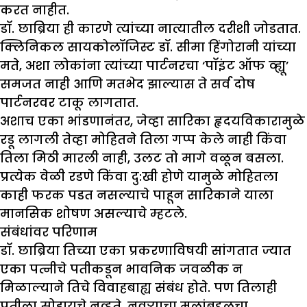
करत नाहीत.
डॉ. छाब्रिया ही कारणे त्यांच्या नात्यातील दरीशी जोडतात.
क्लिनिकल सायकोलॉजिस्ट डॉ. सीमा हिंगोरानी यांच्या
मते, अशा लोकांना त्यांच्या पार्टनरचा ‘पॉइंट ऑफ व्ह्यू’
समजत नाही आणि मतभेद झाल्यास ते सर्व दोष
पार्टनरवर टाकू लागतात.
अशाच एका भांडणानंतर, जेव्हा सारिका हृदयविकारामुळे
रडू लागली तेव्हा मोहितने तिला गप्प केले नाही किंवा
तिला मिठी मारली नाही, उलट तो मागे वळून बसला.
प्रत्येक वेळी रडणे किंवा दु:खी होणे यामुळे मोहितला
काही फरक पडत नसल्याचे पाहून सारिकाने याला
मानसिक शोषण असल्याचे म्हटले.
संबंधांवर परिणाम
डॉ. छाब्रिया तिच्या एका प्रकरणाविषयी सांगतात ज्यात
एका पत्नीचे पतीकडून भावनिक जवळीक न
मिळाल्याने तिचे विवाहबाह्य संबंध होते. पण तिलाही
पतीला सोडायचे नव्हते. नवऱ्याचा मुलांबद्दलचा