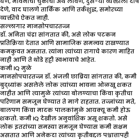
घेणे, भावनांचा चुकीचा अर्थ लावणे, दुस-या व्यक्तीला दोष
देणे, वाद घालणे तार्किक आणि तर्कशुद्ध, समोरच्या
व्यक्तीचे ऐकत नाही.
सल्लागार मानसोपचारतज्ज्ञ
डॉ. अनिता चंद्रा सांगतात की, असे लोक पटकन
प्रतिक्रिया देतात आणि सामाजिक समन्वय राखण्यात
कमकुवत असतात. त्यांना त्यांच्या रागाचे कारण माहित
नाही आणि ते थोडे हट्टी स्वभावाचे आहेत.
कमी
IQ
मुळे
मानसोपचारतज्ज्ञ डॉ. अंजली छाब्रिया सांगतात की, कमी
बुद्ध्यांक असलेले लोक त्यांच्या भावना ओळखू शकत
नाहीत आणि त्यामुळे त्यांच्या बोलण्याचा किंवा कृतीचा
परिणाम समजून घेण्यात ते मागे राहतात. तज्ज्ञांच्या मते,
बालपण किंवा मादक पालकांमुळे आयक्यू कमी होऊ
शकतो. कमी IQ देखील अनुवांशिक असू शकतो. असे
लोक इतरांच्या समस्या समजून घेण्यास कमी सक्षम
असतात आणि अनेकदा त्यांच्या कृतीबद्दल पश्चात्तापही