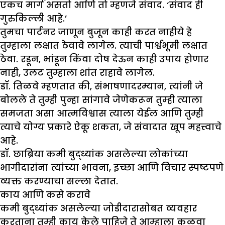
एकच मार्ग असतो आणि तो म्हणजे संवाद. ‘संवाद ही
गुरुकिल्ली आहे.’
तुमचा पार्टनर जाणून बुजून काही करत नाहीये हे
तुम्हाला लक्षात ठेवावे लागेल. त्याची पार्श्वभूमी लक्षात
ठेवा. रडून, भांडून किंवा दोष देऊन काही उपाय होणार
नाही, उलट तुम्हाला शांत राहावे लागेल.
डॉ. तिळवे म्हणतात की, संभाषणादरम्यान, त्यांनी जे
बोलले ते तुम्ही पुन्हा सांगावे जेणेकरून तुम्ही त्याला
समजता असा आत्मविश्वास त्याला येईल आणि तुम्ही
त्याचे योग्य प्रकारे ऐकू शकता, जे संवादात खूप महत्त्वाचे
आहे.
डॉ. छाब्रिया कमी बुद्ध्यांक असलेल्या लोकांच्या
भागीदारांना त्यांच्या भावना, इच्छा आणि विचार स्पष्टपणे
व्यक्त करण्याचा सल्ला देतात.
काय आणि कसे करावे
कमी बुद्ध्यांक असलेल्या जोडीदारासोबत व्यवहार
करताना तुम्ही काय केले पाहिजे ते आम्हाला कळवा