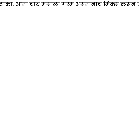
ढून टाका. आता चाट मसाला गरम असतानाच मिक्स करून