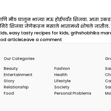
या आणि मीठ घालून भाज्या मऊ होईपर्यंत शिजवा. आता उ
निटे शिजवा जेणेकरून मसाले भातामध्ये शोषले जातील. ल
ids
,
easy tasty recipes for kids
,
grihshobhika mara
on
od article
Leave a comment
मुलांसाठी
चीझी
Our Categories
Gr
पॉप्स
आणि
Beauty
Fashion
Sar
मॅगी
Entertainment
Health
Ch
मसाला
Story
Lifestyle
Ca
राईस
Relationship
Society
Sar
कसा
Food
Personal Problems
Mo
बनवायचा