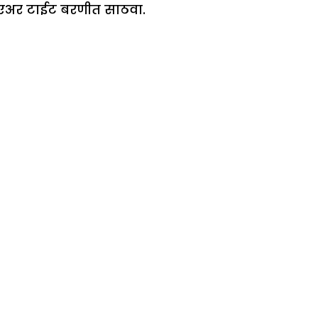
 एअर टाईट बरणीत साठवा.