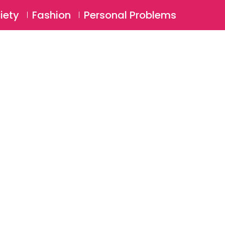
⚲
BSCRIBE
Login
iety
Fashion
Personal Problems
⚲