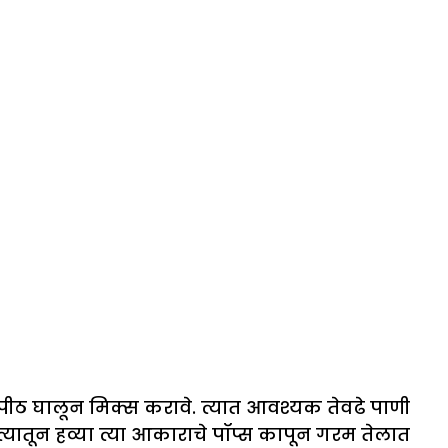
पीठ घालून मिक्स करावे. त्यात आवश्यक तेवढे पाणी
 त्यातून हव्या त्या आकाराचे पॉप्स कापून गरम तेलात