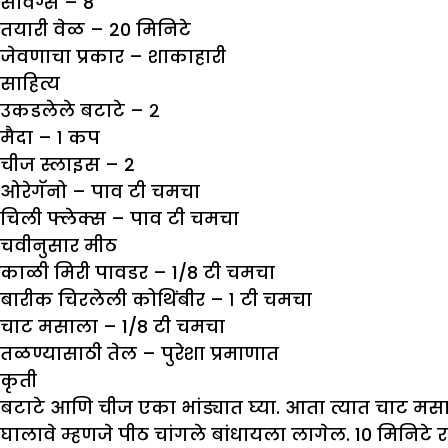
सर्विंग्स – 8
तयारी वेळ – 20 मिनिटे
जेवणाचा प्रकार – शाकाहारी
साहित्य
उकडलेले बटाटे – २
मैदा – १ कप
चीज स्लाइस – 2
ओरेगॅनो – पाव टी चमचा
चिली फ्लेक्स – पाव टी चमचा
चवीनुसार मीठ
काळी मिरी पावडर – 1/8 टी चमचा
बारीक चिरलेली कोथिंबीर – १ टी चमचा
चाट मसाला – 1/8 टी चमचा
तळण्यासाठी तेल – पुरेशा प्रमाणात
कृती
बटाटे आणि चीज एका भांड्यात घ्या. आता त्यात चाट मस
घालावे म्हणजे पीठ चांगले बांधायला लागेल. 10 मिनिटे रा