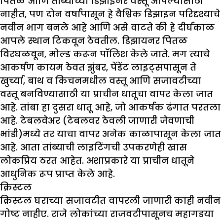
पितळ आणि तांब्याच्या डिझाइनर वस्तू आपल्यासाठी
नाहीत, पण दोन वर्षांपासून हे वैश्विक डिझाइन परिदृश्याचे
नवीन भाग बनले आहे आणि असे वाटते की हे दीर्घकाळ
आपले स्थान टिकवून ठेवतील. डिझायनर पितळ
विरघळवून, मोल्ड करून पॉलिश केले जाते. मग त्याचे
आकर्षण कायम ठेवत झुंबर, पेंडेंट लाइट्सपासून ते
खुर्च्या, बाथ व किचनमधील वस्तू आणि सजावटीच्या
वस्तू बनविण्यासाठी या प्राचीन धातूचा वापर केला जात
आहे. तांबा हा दुसरा धातू आहे, जो आकर्षक ढंगात परतला
आहे. टेबलवेअर (टेबलवर ठेवली जाणारी जेवणाची
भांडी)मध्ये तर याचा वापर अनेक काळापासून केला जात
आहे. आता तांब्याची लाइटिंगची उपकरणेही खास
लोकप्रिय ठरत आहेत. अशाप्रकारे या प्राचीन धातूने
आधुनिक रूप प्राप्त केले आहे.
क्रिस्टल
क्रिस्टल घराच्या सजावटीत वापरली जाणारी काही नवीन
गोष्ट नाहीए. राजे लोकांच्या राजवटीपासूनच महागडया