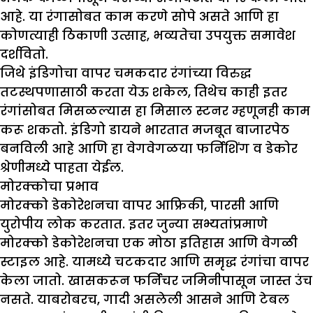
आहे. या रंगासोबत काम करणे सोपे असते आणि हा
कोणत्याही ठिकाणी उत्साह, भव्यतेचा उपयुक्त समावेश
दर्शवितो.
जिथे इंडिगोचा वापर चमकदार रंगांच्या विरुद्ध
तटस्थपणासाठी करता येऊ शकेल, तिथेच काही इतर
रंगांसोबत मिसळल्यास हा मिसाल स्टनर म्हणूनही काम
करू शकतो. इंडिगो डायने भारतात मजबूत बाजारपेठ
बनविली आहे आणि हा वेगवेगळया फर्निशिंग व डेकोर
श्रेणीमध्ये पाहता येईल.
मोरक्कोचा प्रभाव
मोरक्को डेकोरेशनचा वापर आफ्रिकी, पारसी आणि
युरोपीय लोक करतात. इतर जुन्या सभ्यतांप्रमाणे
मोरक्को डेकोरेशनचा एक मोठा इतिहास आणि वेगळी
स्टाइल आहे. यामध्ये चटकदार आणि समृद्ध रंगांचा वापर
केला जातो. खासकरून फर्निचर जमिनीपासून जास्त उंच
नसते. याबरोबरच, गादी असलेली आसने आणि टेबल