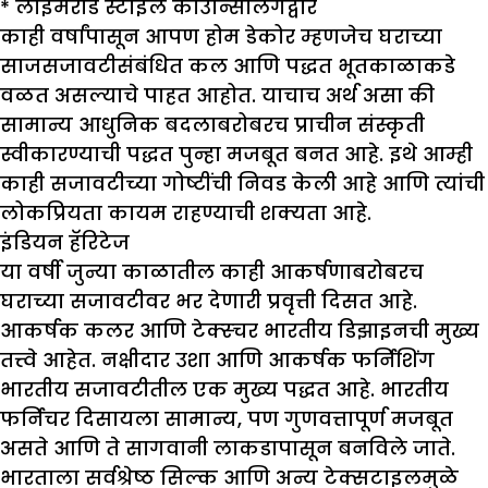
*
लाइमरोड स्टाइल काउंन्सिलिंगद्वारे
काही वर्षांपासून आपण होम डेकोर म्हणजेच घराच्या
साजसजावटीसंबंधित कल आणि पद्धत भूतकाळाकडे
वळत असल्याचे पाहत आहोत. याचाच अर्थ असा की
सामान्य आधुनिक बदलाबरोबरच प्राचीन संस्कृती
स्वीकारण्याची पद्धत पुन्हा मजबूत बनत आहे. इथे आम्ही
काही सजावटीच्या गोष्टींची निवड केली आहे आणि त्यांची
लोकप्रियता कायम राहण्याची शक्यता आहे.
इंडियन हॅरिटेज
या वर्षी जुन्या काळातील काही आकर्षणाबरोबरच
घराच्या सजावटीवर भर देणारी प्रवृत्ती दिसत आहे.
आकर्षक कलर आणि टेक्स्चर भारतीय डिझाइनची मुख्य
तत्त्वे आहेत. नक्षीदार उशा आणि आकर्षक फर्निशिंग
भारतीय सजावटीतील एक मुख्य पद्धत आहे. भारतीय
फर्निचर दिसायला सामान्य, पण गुणवत्तापूर्ण मजबूत
असते आणि ते सागवानी लाकडापासून बनविले जाते.
भारताला सर्वश्रेष्ठ सिल्क आणि अन्य टेक्सटाइलमुळे