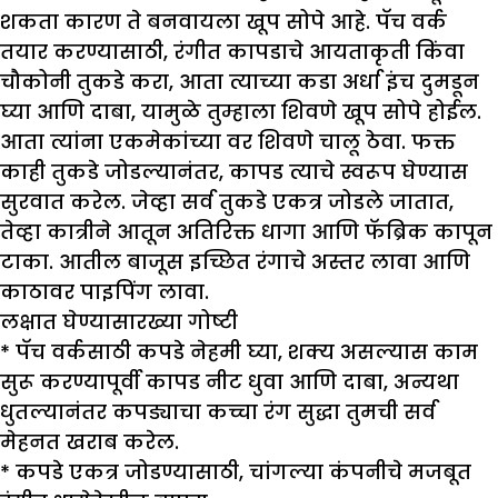
शकता कारण ते बनवायला खूप सोपे आहे. पॅच वर्क
तयार करण्यासाठी, रंगीत कापडाचे आयताकृती किंवा
चौकोनी तुकडे करा, आता त्याच्या कडा अर्धा इंच दुमडून
घ्या आणि दाबा, यामुळे तुम्हाला शिवणे खूप सोपे होईल.
आता त्यांना एकमेकांच्या वर शिवणे चालू ठेवा. फक्त
काही तुकडे जोडल्यानंतर, कापड त्याचे स्वरूप घेण्यास
सुरवात करेल. जेव्हा सर्व तुकडे एकत्र जोडले जातात,
तेव्हा कात्रीने आतून अतिरिक्त धागा आणि फॅब्रिक कापून
टाका. आतील बाजूस इच्छित रंगाचे अस्तर लावा आणि
काठावर पाइपिंग लावा.
लक्षात घेण्यासारख्या गोष्टी
*
पॅच वर्कसाठी कपडे नेहमी घ्या, शक्य असल्यास काम
सुरू करण्यापूर्वी कापड नीट धुवा आणि दाबा, अन्यथा
धुतल्यानंतर कपड्याचा कच्चा रंग सुद्धा तुमची सर्व
मेहनत खराब करेल.
*
कपडे एकत्र जोडण्यासाठी, चांगल्या कंपनीचे मजबूत