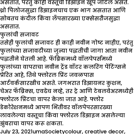
असतात, परंतु काही वस्तूंची डिझाइन खूप जटिल असते.
थ्रो पिलोजसुद्धा डिझाइनचाच एक भाग असतात आणि
सोबतच कंदील किंवा लँपसारख्या एक्सेसरीजसुद्धा
असतात.
फुलांची सजावट
तसेही फुलांची सजावट ही काही नवीन गोष्ट नाहीए, परंतु
फुलांच्या सजावटीच्या जुन्या पद्धतीची जागा आता नवीन
पद्धतीने घेतली आहे. फॅब्रिकमध्ये वॉलपेपर्समध्ये
फुलांच्या वापराचा नवीन ट्रेंड वॉटर कलरिंग पेंटिंग्सने
प्रेरित आहे, तिथे फ्लोरल प्रिंट जवळपास
आर्टवर्कसारखीच असते. जगभरात डिझायनर कुशन,
चेअर फॅब्रिक्स, एवढेच नव्हे, तर ट्रे आणि टेबलवेअरमध्येही
फ्लोरल प्रिंटचा वापर केला जात आहे. फ्लोर
डेकोरेशनमध्ये आपण भिंतीवर वॉलपेपरसारख्या
लावलेल्या वस्तूचा किंवा फ्लोरल डिझाइन असलेल्या
झुंबराचा वापर करू शकता.
Posted
Author
Categories
Tags
July 23, 2021
uma
Society
colour
,
creative decor
,