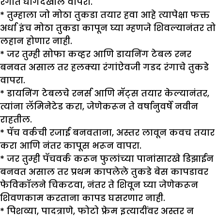
रंगीत धागेदेखील वापरा.
*
तुम्हाला जो मोठा तुकडा तयार हवा आहे त्यापेक्षा फक्त
अर्धा इंच मोठा तुकडा कापून घ्या म्हणजे शिवल्यानंतर तो
लहान होणार नाही.
*
जर तुम्ही सोफा कव्हर आणि डायनिंग टेबल रनर
बनवत असाल तर हलक्या रंगांऐवजी गडद रंगाचे तुकडे
वापरा.
*
डायनिंग टेबलचे रनर्स आणि मॅट्स तयार केल्यानंतर,
त्यांना लॅमिनेटेड करा, जेणेकरून ते वर्षानुवर्षे नवीन
राहतील.
*
पॅच वर्कची रजाई बनवताना, अस्तर लावून कवच तयार
करा आणि नंतर कापूस भरून वापरा.
*
जर तुम्ही पॅचवर्क करून फुलांच्या पानांसारखे डिझाईन
बनवत असाल तर प्रथम कापलेले तुकडे बेस कापडावर
फेविकॉलने चिकटवा, नंतर ते शिवून घ्या जेणेकरून
शिवणकाम करताना कापड घसरणार नाही.
*
पिशव्या, पादत्राणे, फोटो फ्रेम इत्यादींवर अस्तर न