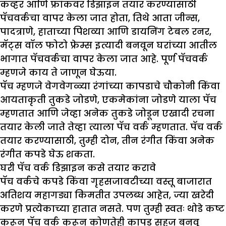
कव्हर आणि फ्रॉकवर डिझाइन तयार करण्यासाठी
पॅचवर्कचा वापर केला जात होता, तिथे आता जीन्स,
पादत्राणे, हाताच्या पिशव्या आणि डायनिंग टेबल रनर,
मॅट्स वॉल फोटो फ्रेम्स इत्यादी बनवून घरांच्या आतील
भागात पॅचवर्कचा वापर केला जात आहे. पूर्ण पॅचवर्क
म्हणजे काय ते जाणून घेऊया.
पॅच म्हणजे वेगवेगळ्या रंगांच्या कापडाचे चौकोनी किंवा
आयताकृती तुकडे जोडणे, एकमेकांना जोडणे याला पॅच
म्हणतात आणि जेव्हा अनेक तुकडे जोडून एखादी रचना
तयार केली जाते तेव्हा त्याला पॅच वर्क म्हणतात. पॅच वर्क
तयार करण्यासाठी, तुम्ही दोन, तीन रंगीत किंवा अनेक
रंगीत कपडे घेऊ शकता.
घरी पॅच वर्क डिझाइन कसे तयार करावे
पॅच वर्कचे कपडे किंवा गृहसजावटीच्या वस्तू बाजारात
अतिशय महागड्या किमतीत उपलब्ध आहेत, ज्या खरेदी
करणे प्रत्येकाच्या हातात नसते. पण तुम्ही स्वतः थोडे कष्ट
करून पॅच वर्क करून कोणतेही कापड सहज बनवू