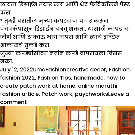
लावता डिझाईन तयार करा आणि थेट फेविकॉलने पेस्ट
करा.
*
तुम्ही घरातील जुन्या कपड्यांचा वापर करून
पॅचवर्कपासून डिझाईन बनवू शकता, यासाठी कापडाचा
जीर्ण आणि टाकाऊ भाग वापरा आणि त्याचे इच्छित
आकाराचे तुकडे करा.
जुन्या कपड्यांसोबत नवीन कपडे वापरायला विसरू
नका.
Posted
Author
Categories
Tags
July 12, 2022
uma
Fashion
creative decor
,
Fashion
,
on
fashion 2022
,
Fashion Tips
,
handmade
,
how to
create patch work at home
,
online marathi
fashion article
,
Patch work
,
paychworks
Leave a
on
comment
पॅच
वर्क
ट्रेंडमध्ये
आहे