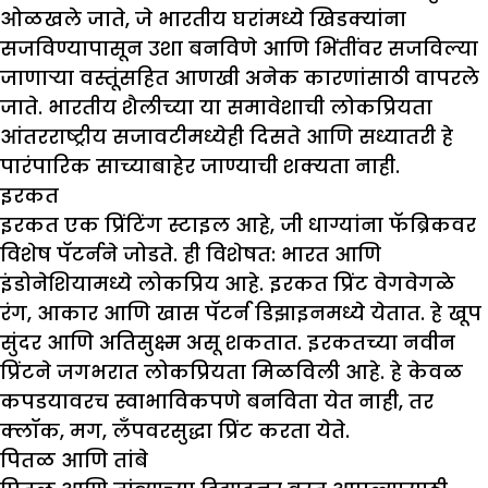
ओळखले जाते, जे भारतीय घरांमध्ये खिडक्यांना
सजविण्यापासून उशा बनविणे आणि भिंतींवर सजविल्या
जाणाऱ्या वस्तूंसहित आणखी अनेक कारणांसाठी वापरले
जाते. भारतीय शैलीच्या या समावेशाची लोकप्रियता
आंतरराष्ट्रीय सजावटीमध्येही दिसते आणि सध्यातरी हे
पारंपारिक साच्याबाहेर जाण्याची शक्यता नाही.
इरकत
इरकत एक प्रिंटिंग स्टाइल आहे, जी धाग्यांना फॅब्रिकवर
विशेष पॅटर्नने जोडते. ही विशेषत: भारत आणि
इंडोनेशियामध्ये लोकप्रिय आहे. इरकत प्रिंट वेगवेगळे
रंग, आकार आणि खास पॅटर्न डिझाइनमध्ये येतात. हे खूप
सुंदर आणि अतिसुक्ष्म असू शकतात. इरकतच्या नवीन
प्रिंटने जगभरात लोकप्रियता मिळविली आहे. हे केवळ
कपडयावरच स्वाभाविकपणे बनविता येत नाही, तर
क्लॉक, मग, लँपवरसुद्धा प्रिंट करता येते.
पितळ आणि तांबे