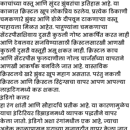
काचांच्या वस्तू आणि सुंदर झुंबरांचा इतिहास आहे. या
काळात क्रिस्टल खूप लोकप्रिय ठरलेय. प्रत्येक ठिकाणी
चमकणारे झुंबर आणि डोळे दीपवून टाकणाऱ्या वस्तू
पाहायला मिळत आहेत. पाहुण्यांना चमकणाऱ्या
सेंटरपीसशिवाय दुसरी कुठली गोष्ट आकर्षित करत नाही
आणि टेबलवर सजविण्यासाठी क्रिस्टलसारखी आणखी
कुठली दुसरी वस्तूही असू शकत नाही. क्रिस्टल काच
आणि सेंटरपीस फुलदाणीला गोल्ड चार्जर्सच्या वापराने
आणखी आकर्षक बनविले जात आहे. वास्तविक
क्रिस्टलचे खरे झुंबर खूप महाग असतात. परंतु नकली
क्रिस्टल आणि क्रिस्टल स्ट्रिंग्सचा वापर आपण आपल्या
लाइटिंगमध्ये करू शकता.
इंडिगो कलर
हा रंग शांती आणि सौहार्दाचे प्रतीक आहे. या कारणामुळेच
याचा इंटिरियर डिझाइनमध्ये व्यापक पद्धतीने वापर
केला जातो. इंडिगो अशा रंगांमधील एक आहे, ज्याचा
अनेक काळापासून घराच्या सजावटीत वापर केला जात