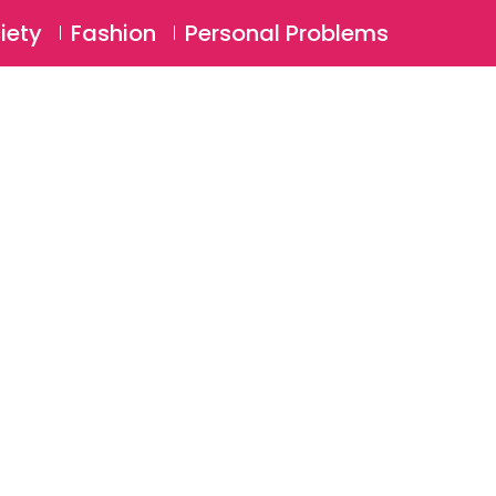
⚲
BSCRIBE
Login
iety
Fashion
Personal Problems
⚲