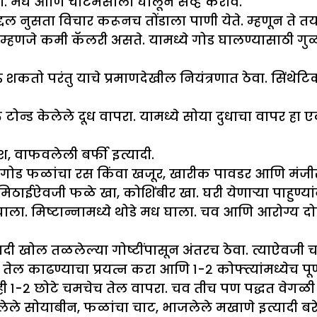
ा. मध आणि चाटमसाला घालून सर्व्ह करावे.
द्दल नुसता विचार करूनच तोंडाला पाणी येते. म्हणून ते 
णजे कमी कॅलरी असते. यामध्ये गोड घालण्यासाठी गुळाचे
शकतो परंतु याचे प्रमाणदेखील नियंत्रणात ठेवा. सिंथेटिक
 टोन्ड केलेले दूध वापरा. यामध्ये सोया दुधाचा वापर हा
श, वाफवलेली बर्फी इत्यादी.
ी गोड फळांचा रस किंवा खजूर, खारीक पावडर आणि मंजी
मिठाईऐवजी फळे खा, कोशिंबीर खा. घरी येणाऱ्या पाहुण्यांना
ाला. मिष्टान्नामध्ये थोडे मध घाला. चव आणि आरोग्य दोन
ादी खोल तळलेल्या गोष्टींपासून अंतरच ठेवा. त्याऐवजी 
ी तेल काढण्याचा प्रयत्न करा आणि १-२ कोफ्त्यांमध्येच प
ध्येही १-२ छोटे चमचेच तेल वापरा. चव तीच पण पद्धत वेगळी
जलेले सोयाबीन, फळांचा चाट, भाजलेले मखाणे इत्यादी बर