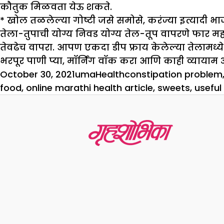
कौतुक मिळवता येऊ शकते.
* खोल तळलेल्या गोष्टी जसे समोसे, करंज्या इत्यादी
तेला-तुपाची योग्य निवड योग्य तेल-तूप वापरणे फार महत
तेवढेच वापरा. आपण एकदा डीप फ्राय केलेल्या तेलामध्ये 
भरपूर पाणी प्या, मॉर्निंग वॉक करा आणि काही व्याया
Posted
Author
Categories
Tags
October 30, 2021
uma
Health
constipation problem
on
food
,
online marathi health article
,
sweets
,
useful