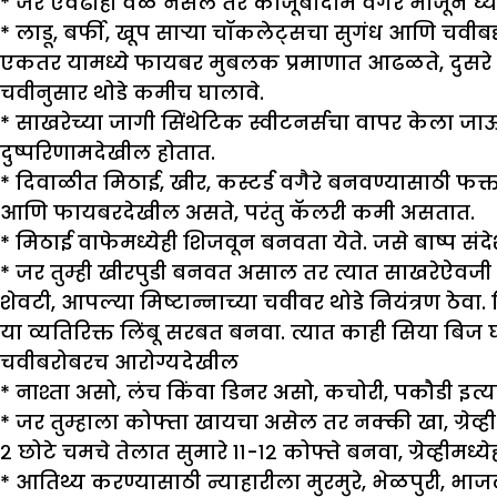
* जर एवढाही वेळ नसेल तर काजूबादाम वगैरे भाजून घ्य
* लाडू, बर्फी, खूप साऱ्या चॉकलेट्सचा सुगंध आणि चवीब
एकतर यामध्ये फायबर मुबलक प्रमाणात आढळते, दुसरे म्ह
चवीनुसार थोडे कमीच घालावे.
* साखरेच्या जागी सिंथेटिक स्वीटनर्सचा वापर केला जाऊ 
दुष्परिणामदेखील होतात.
* दिवाळीत मिठाई, खीर, कस्टर्ड वगैरे बनवण्यासाठी फक्त
आणि फायबरदेखील असते, परंतु कॅलरी कमी असतात.
* मिठाई वाफेमध्येही शिजवून बनवता येते. जसे बाष्प संदे
* जर तुम्ही खीरपुडी बनवत असाल तर त्यात साखरेऐवज
शेवटी, आपल्या मिष्टान्नाच्या चवीवर थोडे नियंत्रण ठेवा. 
या व्यतिरिक्त लिंबू सरबत बनवा. त्यात काही सिया बिज घ
चवीबरोबरच आरोग्यदेखील
* नाश्ता असो, लंच किंवा डिनर असो, कचोरी, पकौडी इत्य
* जर तुम्हाला कोफ्ता खायचा असेल तर नक्की खा, ग्रेव्ह
२ छोटे चमचे तेलात सुमारे ११-१२ कोफ्ते बनवा, ग्रेव्हीम
* आतिथ्य करण्यासाठी न्याहारीला मुरमुरे, भेळपुरी, भा