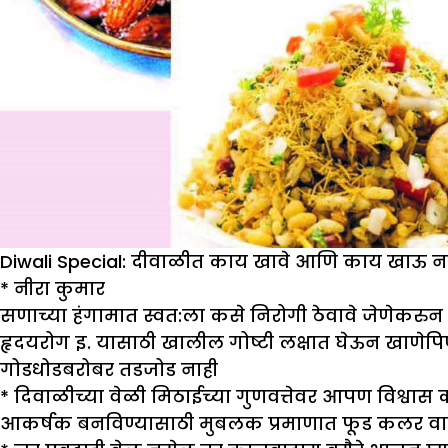
Diwali Special: दीवाळीत काय खावे आणि काय खाऊ न
*
नीरा कुमार
सणाच्या हंगामात स्वत:ला कसे निरोगी ठेवावे जेणेकरु
हृदयरोग इ. यासाठी खालील गोष्टी लक्षात घेऊन खाणेपिणे
गोडधोडबरोबर तडजोड नाही
* दिवाळीच्या वेळी मिठाईच्या गुणवत्तेवर आपण विश्वास
आकर्षक बनविण्यासाठी मुबलक प्रमाणात फूड कलर वापरल