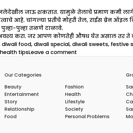
 भाजलेदेखील जाऊ शकतात. यामुळे तेलाचे प्रमाण कमी 
्वाचे आहे. चांगल्या प्रतीचे मोहरी तेल, राईस ब्रेन ऑइ
पुन्हा-पुन्हा तळणे टाळावे.
म अवश्य करा. जर आपण कोणतेही औषध घेत असाल तर ते वेळ
,
diwali food
,
diwali special
,
diwali sweets
,
festive
on
 health tips
Leave a comment
Diwali
Special:
Our Categories
Gr
दीवाळीत
काय
Beauty
Fashion
Sar
खावे
Entertainment
Health
Ch
आणि
Story
Lifestyle
Ca
काय
Relationship
Society
Sar
खाऊ
Food
Personal Problems
Mo
नये