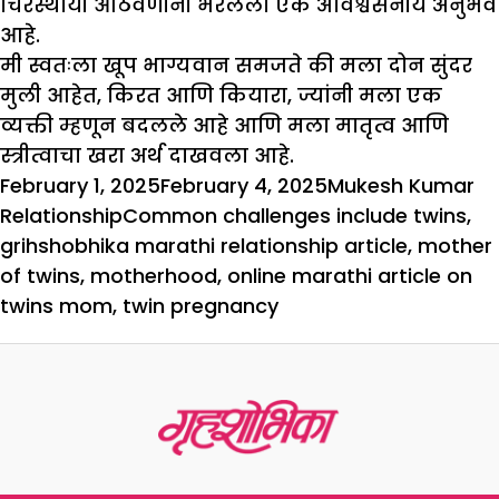
चिरस्थायी आठवणींनी भरलेला एक अविश्वसनीय अनुभव
आहे.
मी स्वतःला खूप भाग्यवान समजते की मला दोन सुंदर
मुली आहेत, किरत आणि कियारा, ज्यांनी मला एक
व्यक्ती म्हणून बदलले आहे आणि मला मातृत्व आणि
स्त्रीत्वाचा खरा अर्थ दाखवला आहे.
Posted
Author
Ca
February 1, 2025
February 4, 2025
Mukesh Kumar
on
Tags
Relationship
Common challenges include twins
,
grihshobhika marathi relationship article
,
mother
of twins
,
motherhood
,
online marathi article on
twins mom
,
twin pregnancy