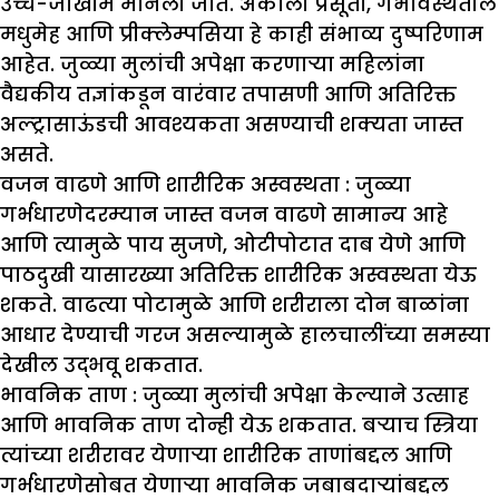
उच्च-जोखीम मानली जाते. अकाली प्रसूती, गर्भावस्थेतील
मधुमेह आणि प्रीक्लेम्पसिया हे काही संभाव्य दुष्परिणाम
आहेत. जुळ्या मुलांची अपेक्षा करणाऱ्या महिलांना
वैद्यकीय तज्ञांकडून वारंवार तपासणी आणि अतिरिक्त
अल्ट्रासाऊंडची आवश्यकता असण्याची शक्यता जास्त
असते.
वजन वाढणे आणि शारीरिक अस्वस्थता :
जुळ्या
गर्भधारणेदरम्यान जास्त वजन वाढणे सामान्य आहे
आणि त्यामुळे पाय सुजणे, ओटीपोटात दाब येणे आणि
पाठदुखी यासारख्या अतिरिक्त शारीरिक अस्वस्थता येऊ
शकते. वाढत्या पोटामुळे आणि शरीराला दोन बाळांना
आधार देण्याची गरज असल्यामुळे हालचालींच्या समस्या
देखील उद्भवू शकतात.
भावनिक ताण :
जुळ्या मुलांची अपेक्षा केल्याने उत्साह
आणि भावनिक ताण दोन्ही येऊ शकतात. बऱ्याच स्त्रिया
त्यांच्या शरीरावर येणाऱ्या शारीरिक ताणांबद्दल आणि
गर्भधारणेसोबत येणाऱ्या भावनिक जबाबदाऱ्यांबद्दल