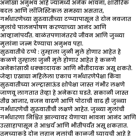
अनोखा अनुभव आहे ज्यामध्ये अनेक भावना, शारीरिक
बदल आणि लॉजिस्टिकल समस्या असतात,
गर्भधारणेच्या सुरुवातीच्या टप्प्यापासून ते दोन नवजात
मुलांचे पालनपोषण करण्याच्या आनंद आणि
आव्हानांपर्यंत. बाळंतपणानंतरचे जीवन आणि जुळ्या
मुलांना जन्म देण्याचा अनुभव पहा.
सुरुवातीचे टप्पे :
तुम्हाला जुळी मुले होणार आहेत हे
कळणे तुम्हाला जुळी मुले होणार आहेत हे कळणे
अनेकांसाठी धक्कादायक आणि भीतीदायक असू शकते.
जेव्हा एखाद्या महिलेला एकाच गर्भधारणेपेक्षा किंवा
सुरुवातीच्या अल्ट्रासाऊंड शोपेक्षा जास्त गंभीर लक्षणे
जाणवू लागतात तेव्हा हे अनेकदा घडते. सकाळी जास्त
तीव्र आजार, वजन वाढणे आणि पोटाची वाढ ही जुळ्या
गर्भधारणेची सुरुवातीची लक्षणे आहेत. जुळ्या मुलांची
गर्भधारणा निश्चित झाल्यावर येणाऱ्या भावना आनंद आणि
उत्साहापासून ते आश्चर्य आणि भीतीपर्यंत असू शकतात.
तुमच्याकडे दोन लहान मुलांची काळजी घ्यायची आहे हे