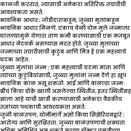
काळजी करतात, ज्यासाठी अनेकदा अतिरिक्त तयारीची
आवश्यकता असते.
भावनिक आधार :
जोडीदाराकडून, जुळ्या मुलांकडून
भावनिक आधार मिळणे. एकाच वेळी दोन मुले जन्माला
घालण्यामुळे येणारा ताण कमी करण्यासाठी एक मजबूत
आधार नेटवर्क असण्यास मदत होते. जुळ्या मुलांच्या
जन्माच्या तयारीसाठी कुटुंब आणि मित्र हे एक महत्त्वाचे
घटक आहेत.
जुळ्या मुलांचा जन्म :
एक महत्त्वाची घटना माता आणि
त्यांच्या कुटुंबियांसाठी, जुळ्या मुलांना जन्म देणे हा खूप
भावनिक काळ असू शकतो. आई आणि बाळाचा जन्म
ब्रीच किंवा डोके खाली असलेल्या स्थितीत, इतर स्थितींसह
झाला आहे याची खात्री करण्यासाठी अनेकदा वैद्यकीय
तज्ञांच्या पथकाची आवश्यकता असते.
जुळी बाळंतपण
,
योनीमार्गे असो किंवा सिझेरियनद्वारे :
आरोग्य आणि सुरक्षितता. जुळ्या बाळंतपणाची शक्यता
अधिक अनिश्चित असू शकते कारण डॉक्टर प्रसूतीच्या