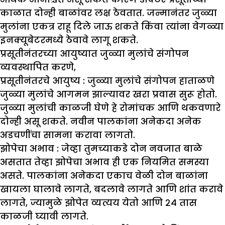
काळात दोन्ही बाळांवर लक्ष ठेवतात. जन्मानंतर जुळ्या
मुलांना एकत्र राहू दिले जाऊ शकते किंवा त्यांना वेगळ्या
इनक्यूबेटरमध्ये ठेवावे लागू शकते.
प्रसूतीनंतरच्या आयुष्यात जुळ्या मुलांचे संगोपन
व्यवस्थापित करणे,
प्रसूतीनंतरचे आयुष्य :
जुळ्या मुलांचे संगोपन हाताळणे
जुळ्या मुलांचे आगमन झाल्यावर खरा प्रवास सुरू होतो.
जुळ्या मुलांची काळजी घेणे हे रोमांचक आणि थकवणारे
दोन्ही असू शकते. नवीन पालकांना अनेकदा अनेक
अडचणींचा सामना करावा लागतो.
झोपेचा अभाव :
जेव्हा तुमच्याकडे दोन नवजात बाळे
असतात तेव्हा झोपेचा अभाव ही एक नियमित समस्या
असते. पालकांना अनेकदा एकाच वेळी दोन बाळांना
खायला घालावे लागते, बदलावे लागते आणि शांत करावे
लागते, ज्यामुळे झोपेत व्यत्यय येतो आणि २४ तास
काळजी घ्यावी लागते.