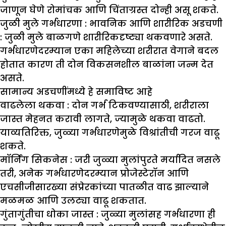
जाणून घेणे रोमांचक आणि चिंताग्रस्त दोन्ही असू शकते.
जुळी मुले गर्भधारणा :
भावनिक आणि शारीरिक अडचणी
: जुळी मुले बाळगणे शारीरिकदृष्ट्या थकवणारे असते.
गर्भधारणेदरम्यान एका महिलेच्या शरीरात वेगाने बदल
होतात कारण ती दोन विकसनशील बाळांना जन्म देत
असते.
सामान्य अडचणींमध्ये हे समाविष्ट आहे
वाढलेला थकवा :
दोन गर्भ टिकवण्यासाठी, शरीराला
जास्त मेहनत करावी लागते, ज्यामुळे थकवा वाढतो.
याव्यतिरिक्त, जुळ्या गर्भधारणेमुळे विश्रांतीची गरज वाढू
शकते.
मॉर्निंग सिकनेस :
जरी जुळ्या मुलांपुरते मर्यादित नसले
तरी, अनेक गर्भधारणेदरम्यान प्रोजेस्टेरॉन आणि
एचसीजीसारख्या संप्रेरकांच्या पातळीत वाढ झाल्याने
मळमळ आणि उलट्या वाढू शकतात.
गुंतागुंतीचा धोका जास्त :
जुळ्या मुलांसह गर्भधारणा ही