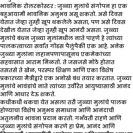
भावनिक रोलरकोस्टर :
जुळ्या मुलांचे संगोपन हा एक
बहुआयामी भावनिक अनुभव असू शकतो. असे दिवस
येतात जेव्हा तुम्ही खूप थकलेले असता, पण असे दिवस
देखील येतात जेव्हा तुम्ही खूप आनंदी असता. जुळ्या
मुलांचे बंधन जुळ्या मुलांमधील नाते पाहणे हे त्यांच्या
पालकत्वाच्या सर्वात गोंडस पैलूंपैकी एक आहे. अनेक
जुळ्या मुलांना लहानपणापासूनच एकमेकांच्या
सहवासात आराम मिळतो. ते जसजसे मोठे होतात
तसतसे ते खेळ, परस्पर शिक्षण आणि एका विशेष
प्रकारच्या मैत्रीद्वारे एक अनोखे बंध तयार करतात. जुळ्या
मुलांचे भावंडांचे नाते त्यांच्या उर्वरित आयुष्यासाठी आनंद
आणि आधार देऊ शकते.
कधीकधी थकवा येत असला तरी जुळ्या मुलांचे पालक
होण्याचा विशेष अनुभव समाधान आणि आनंदाची
अतुलनीय भावना प्रदान करतो. गर्भवती राहणे आणि
जुळ्या मुलांचे संगोपन करणे हा प्रेम, आनंद आणि