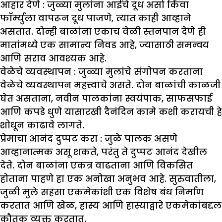
आहार देणे
: जुळ्या मुलांना आईचे दूध असो किंवा
फॉर्म्युला वापरून दूध पाजणे, त्यात काही आव्हाने
असतात. दोन्ही बाळांना एकाच वेळी स्तनपान देणे ही
मातांमध्ये एक सामान्य निवड आहे, ज्यासाठी समन्वय
आणि सराव आवश्यक आहे.
वेळेचे व्यवस्थापन :
जुळ्या मुलांचे संगोपन करताना
वेळेचे व्यवस्थापन महत्त्वाचे असते. दोन बाळांची काळजी
घेत असताना, नवीन पालकांना स्वयंपाक, साफसफाई
आणि कपडे धुणे यासारखी दैनंदिन कामे कशी करायची हे
शोधून काढावे लागते.
प्रेमाचा आनंद दुप्पट करा :
जुळे पालक असणे
आव्हानात्मक असू शकते, परंतु ते दुप्पट आनंद देखील
देते. दोन बाळांना एकत्र वाढताना आणि विकसित
होताना पाहणे हा एक अनोखा अनुभव आहे. सुरुवातीला,
जुळी मुले सहसा एकमेकांशी एक विशेष बंध निर्माण
करतात आणि खेळ, हास्य आणि हास्याद्वारे एकमेकांबद्दल
कौतुक व्यक्त करतात.