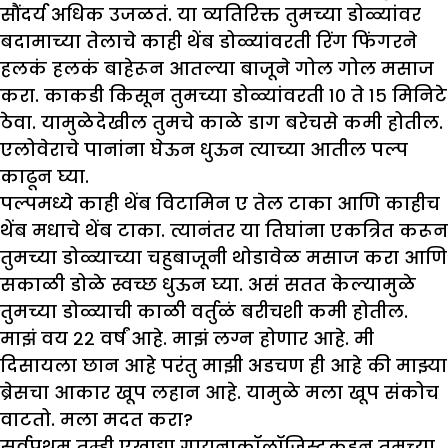
सौंदर्य अधिक उजळतं. या व्यतिरिक्त तुमच्या डोळ्यांवर
बदामाच्या तेलाचे काही थेंब डोळ्यांवरती रिंग फिंगरने
हलकं हलकं बाहेरून आतल्या बाजूने गोल गोल मसाज
करा. काकडी किसून तुमच्या डोळ्यांवरती १० ते १५ मिनिटे
ठेवा. यामुळेदेखील तुमचे काळे डाग बरेचसे कमी होतील.
एलोवेराचे पानांना घेऊन धुऊन त्याच्या आतील पल्प
काढून घ्या.
पल्पमध्ये काही थेंब विटामिन ए तेल टाका आणि काहीच
थेंब मधाचे थेंब टाका. त्यानंतर या तिघांना एकत्रित करून
तुमच्या डोळ्याच्या चहुबाजूनी थोडावेळ मसाज करा आणि
सकाळी डोळे स्वच्छ धुऊन घ्या. असं सतत केल्यामुळे
तुमच्या डोळ्याची काळी वर्तुळं बरीचशी कमी होतील.
माझं वय २२ वर्षं आहे. माझं लग्न होणार आहे. मी
दिसायला छान आहे परंतु माझी अडचण ही आहे की माझ्या
ब्रेसचा आकार खूप लहान आहे. यामुळे मला खूप संकोच
वाटतो. मला मदत करा?
सर्वप्रथम तुम्ही एखाद्या गायनाकॉलॉजिस्टकडून तुमच्या