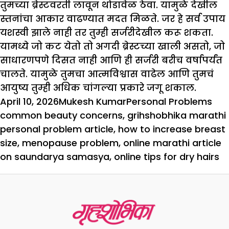
तुमच्या ब्रेस्टवरती लावून थोडावेळ ठेवा. यामुळे देखील
स्तनांचा आकार वाढण्यात मदत मिळते. जर हे सर्व उपाय
यशस्वी झाले नाही तर तुम्ही सर्जरीदेखील करू शकता.
यामध्ये जो कट येतो तो अगदी ब्रेस्टच्या खाली असतो, जो
साधारणपणे दिसत नाही आणि ही सर्जरी बरीच वर्षापर्यंत
चालते. यामुळे तुमचा आत्मविश्वास वाढेल आणि तुमचं
आयुष्य तुम्ही अधिक चांगल्या प्रकारे जगू शकाल.
Posted
Author
Categories
Tag
April 10, 2026
Mukesh Kumar
Personal Problems
on
common beauty concerns
,
grihshobhika marathi
personal problem article
,
how to increase breast
size
,
menopause problem
,
online marathi article
on saundarya samasya
,
online tips for dry hairs