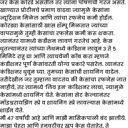
जर केस कोरडे असतील तर त्यांना पोषणची गरज असते.
खाण्यात प्रोटीनचे प्रमाण वाढवा ज्यामुळे केसांना
न्यूट्रिशन मिळेल आणि त्यांचा रफनेच कमी होईल.
कोरड्या केसांसाठी खास शॅम्पू मिळतात ज्यांच्या
वापरामुळे तुम्ही केसांचा रफनेस कमी करू शकता.
त्यानंतर यामध्ये कंडीशन लावणं गरजेचं आहे. केस
धुतल्यानंतर त्यांच्या लेंथमध्ये कंडिशन लावून ३ ते ५
मिनिटे राहू द्या आणि त्याचवेळी कोंब करा म्हणजे
कंडीशनर पूर्ण केसांवरती योग्य प्रकारे पसरेल. त्यानंतर
कंडिशनर धुवून घ्या. तुमच्या केसांची शायनिंग वाढेल.
तरीदेखील जर तुम्हाला वाटतंय की केसांचा रफनेस जात
नाहीये, तर त्यामध्ये ‘लिव इन’ कंडिशनर लावा, ज्यामुळे
केसांमध्ये शायनिंग येते. केसांना सेट केल्यानंतर
मॉइश्चरायझिंग स्प्रे व शायनिंग स्प्रे लावल्यास केसांमध्ये
शाईन येते.
मी ४७ वर्षांची आहे आणि माझी मासिकपाळी बंद झालीये.
माझा चेहरा आणि हनुवटीवर खूप केस येताहेत, ते