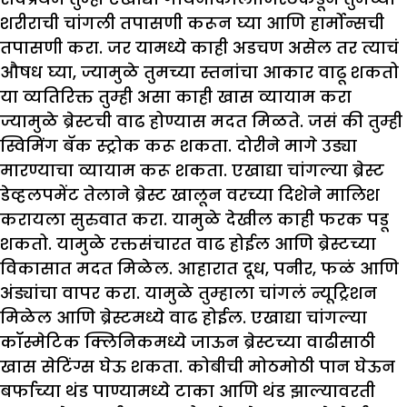
शरीराची चांगली तपासणी करून घ्या आणि हार्मोन्सची
तपासणी करा. जर यामध्ये काही अडचण असेल तर त्याचं
औषध घ्या, ज्यामुळे तुमच्या स्तनांचा आकार वाढू शकतो
या व्यतिरिक्त तुम्ही असा काही खास व्यायाम करा
ज्यामुळे ब्रेस्टची वाढ होण्यास मदत मिळते. जसं की तुम्ही
स्विमिंग बॅक स्ट्रोक करू शकता. दोरीने मागे उड्या
मारण्याचा व्यायाम करू शकता. एखाद्या चांगल्या ब्रेस्ट
डेव्हलपमेंट तेलाने ब्रेस्ट खालून वरच्या दिशेने मालिश
करायला सुरुवात करा. यामुळे देखील काही फरक पडू
शकतो. यामुळे रक्तसंचारत वाढ होईल आणि ब्रेस्टच्या
विकासात मदत मिळेल. आहारात दूध, पनीर, फळं आणि
अंड्यांचा वापर करा. यामुळे तुम्हाला चांगलं न्यूट्रिशन
मिळेल आणि ब्रेस्टमध्ये वाढ होईल. एखाद्या चांगल्या
कॉस्मेटिक क्लिनिकमध्ये जाऊन ब्रेस्टच्या वाढीसाठी
खास सेटिंग्स घेऊ शकता. कोबीची मोठमोठी पान घेऊन
बर्फाच्या थंड पाण्यामध्ये टाका आणि थंड झाल्यावरती