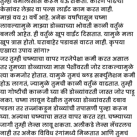
तुम्ही थर्मालीसीस करून घेऊ शकता. कारण पांढऱ्या
केसांवर लेझर वा पल्स लाईट काम करत नाही.
माझं वय २१ वर्षे आहे. अनेक वर्षांपासून चष्मा
लावल्यामुळे माझ्या डोळ्याच्या भोवती काळी वर्तुळं
बनली आहेत. ही वर्तुळं खूप वाईट दिसतात. यामुळे मला
खूप त्रास होतो. घराबाहेर पडावसं वाटत नाही. कृपया
एखादा उपाय सांगा?
जर तुम्ही चष्म्याचा वापर गरजेपेक्षा कमी करत असाल
तर तुमच्या डोळ्याच्या मास पेशींवरती जोर टाकल्यामुळे
त्या कमजोर होतात. यामुळे तुमचं ब्लड सर्क्युलेशन कमी
होऊ लागतं, ज्यामुळे तुमची काळी वर्तुळं वाढतात. तुम्ही
या गोष्टीची काळजी घ्या की डोळ्यांवरती जास्त जोर पाडू
नका. चष्मा लावून देखील तुमच्या डोळ्यांवरती दबाव
पडला तर तज्ज्ञांकडून डोळ्यांची तपासणी पुन्हा करून
घ्या. अन्यथा चष्म्याचा सतत वापर करत रहा. चष्म्याच्या
जागी तुम्ही लेन्स लावू शकता. अलीकडे लेन्स नॅचरलच
नाही तर अनेक विविध रंगांमध्ये मिळतात आणि तुमचं