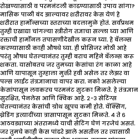
रोखण्यासाठी व परमनंटली काढण्यासाठी उपाय सांगा?
मासिक पाळी बंद झाल्यावर शरीरावर केस येणं हे
शरीरात हार्मोन्सच्या स्तराच्या बदलामुळे होतं. सर्वप्रथम
तुम्ही एखाद्या चांगल्या स्त्रीरोग तज्ञाचा सल्ला घ्या आणि
रक्ताची हार्मोनल तपासणीदेखील करून घ्या. हे बॅलन्स
करण्यासाठी काही औषधे घ्या. ही प्रोसिजर मोठी आहे
परंतु औषध घेतल्यानंतर तुम्ही बराच महिने बॅलन्स करू
शकता. यासोबतच जर तुमच्या केसांचा रंग काळा आहे
आणि यापासून तुम्हाला मुक्ती हवी असेल तर लेझर वा
पल्स लाईट तंत्रज्ञानाचा वापर करा. नको असलेल्या
केसांपासून लवकरच परमनंट सुटका मिळते. हे तंत्रज्ञान
सुरक्षित, पेनलेस आणि क्विक आहे. २-३ सेटिंग्स
घेतल्यानंतर केसांची ग्रोथ खूपच कमी होते. वॅक्सिंग,
थ्रेडिंग इत्यादींच्या त्रासापासून सुटका मिळते. ४ ते ६
आठवड्याच्या अंतरामध्ये याची सेटिंग घेणं गरजेचं असतं.
जर तुमचे काही केस पांढरे झाले असतील तर त्यासाठी