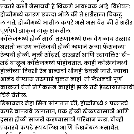
प्रकारे कशी नेसायची हे शिकणे आवश्यक आहे. विशेषत:
होळीमध्ये कारण एकदा ओले की ते शरीराला चिकटू
लागते, होळीमध्ये आतील कपडे असे असावेत की ते शरीर
पूर्णपणे झाकून टाकू शकतील.
कॉलेजमध्ये होळीसाठी तरुणांमध्ये एक वेगळाच उत्साह
असतो कारण कॉलेजची होळी म्हणजे खऱ्या फॅशनच्या
रॅम्पची होळी. मुली शॉर्ट्स, ट्राउझर्स आणि स्टायलिश टी-
शर्ट घालून कॉलेजमध्ये पोहोचतात. काही कॉलेजांमध्ये
होळीच्या दिवशी रेन डान्सची थीमही ठेवली जाते, ज्याचा
आनंद घेण्यास तरुणाई चुकत नाही. तो फॅशनची पूर्ण
काळजी घेतो जेणेकरून काहीही झाले तरी इंस्टाग्रामसाठी
चित्रे येतील.
डिझायनर नेहा सिंग सांगतात की, होळीमध्ये 2 प्रकारचे
कपडे वापरावे लागतात, एक होळी खेळण्यासाठी आणि
दुसरा होळी साजरी करण्यासाठी परिधान करा. दोन्ही
प्रकारचे कपडे स्टायलिश आणि फॅशनेबल असावेत.