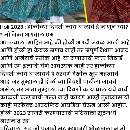
Holi 2023 : होळीच्या दिवशी काय घालावे हे जाणून घ्या?
*
मोनिका अग्रवाल एम
आपल्याला माहित आहे की होळी अगदी जवळ आली आहे
आणि होळी हा केवळ सणच नाही तर संपूर्ण देशात आनंद
आणि आनंदाचे प्रतीक आहे. या सणासाठी फक्त मिठाई
आणि रंग इत्यादी घेणे आवश्यक नाही तर होळीच्या
दिवशी काय घालायचे हे ठरवणे देखील खूप महत्वाचे
आहे. जर तुम्हालाही होळीच्या दिवशी पार्टीला जायचे
असेल, तर आता तुम्हाला त्या दिवशी काय घालायचे याची
काळजी करण्याची गरज नाही कारण आम्ही तुमच्यासाठी
काही परफेक्ट आउटफिट आयडिया घेऊन आलो आहोत.
होळी
2023
साजरी करण्यासाठी पटियाला सूटमध्ये
आरामात रहा
पटियाला सूट जो पंजाबी सूट म्हणूनही ओळखला जातो