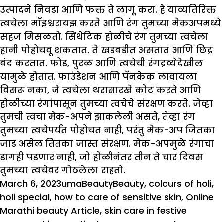
उत्पादने निवडा आणि फक्त ते लागू करा. हे याव्यतिरिक्त
त्वचेला मॉइश्चरायझ करते आणि रंग तुमच्या मेकअपमध्ये
सहज मिसळतो. सिंथेटिक होळीचे रंग तुमच्या त्वचेला
हानी पोहोचवू शकतात. ते खडबडीत असतात आणि छिद्र
बंद करतात. फोड, पुरळ आणि त्वचेची रंगद्रव्येदेखील
यामुळे होतात. फाउंडेशन आणि पॅनकेक लावायला
विसरू नका, जे त्वचेला थरासारखे कोट करते आणि
होळीच्या रंगांपासून तुमच्या त्वचेचे संरक्षण करते. जेव्हा
तुमची त्वचा मेक-अपने झाकलेली असते, तेव्हा रंग
तुमच्या त्वचेपर्यंत पोहोचत नाही, परंतु मेक-अप जितका
जाड असेल तितका जास्त संरक्षण. मेक-अपमुळे रंगाचा
डागही पडणार नाही, जो होळीनंतर तीन ते चार दिवस
तुमच्या त्वचेवर गोठलेला राहतो.
Posted
Author
Categories
Tags
March 6, 2023
uma
Beauty
Beauty
,
colours of holi
,
on
holi special
,
how to care of sensitive skin
,
Online
Marathi beauty Article
,
skin care in festive