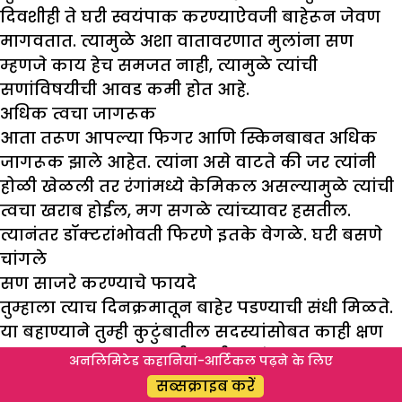
दिवशीही ते घरी स्वयंपाक करण्याऐवजी बाहेरून जेवण
मागवतात. त्यामुळे अशा वातावरणात मुलांना सण
म्हणजे काय हेच समजत नाही, त्यामुळे त्यांची
सणांविषयीची आवड कमी होत आहे.
अधिक त्वचा जागरूक
आता तरूण आपल्या फिगर आणि स्किनबाबत अधिक
जागरूक झाले आहेत. त्यांना असे वाटते की जर त्यांनी
होळी खेळली तर रंगांमध्ये केमिकल असल्यामुळे त्यांची
त्वचा खराब होईल, मग सगळे त्यांच्यावर हसतील.
त्यानंतर डॉक्टरांभोवती फिरणे इतके वेगळे. घरी बसणे
चांगले
सण साजरे करण्याचे फायदे
तुम्हाला त्याच दिनक्रमातून बाहेर पडण्याची संधी मिळते.
या बहाण्याने तुम्ही कुटुंबातील सदस्यांसोबत काही क्षण
घालवू शकता. या आठवणी काही क्षणांच्या नसून
अनलिमिटेड कहानियां-आर्टिकल पढ़ने के लिए
आयुष्यभराच्या असतात, ज्या आठवून तुम्ही कठीण
सब्सक्राइब करें