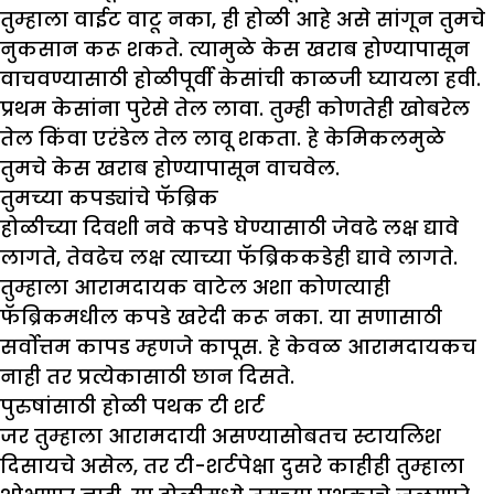
तुम्हाला वाईट वाटू नका, ही होळी आहे असे सांगून तुमचे
नुकसान करू शकते. त्यामुळे केस खराब होण्यापासून
वाचवण्यासाठी होळीपूर्वी केसांची काळजी घ्यायला हवी.
प्रथम केसांना पुरेसे तेल लावा. तुम्ही कोणतेही खोबरेल
तेल किंवा एरंडेल तेल लावू शकता. हे केमिकलमुळे
तुमचे केस खराब होण्यापासून वाचवेल.
तुमच्या कपड्यांचे फॅब्रिक
होळीच्या दिवशी नवे कपडे घेण्यासाठी जेवढे लक्ष द्यावे
लागते, तेवढेच लक्ष त्याच्या फॅब्रिककडेही द्यावे लागते.
तुम्हाला आरामदायक वाटेल अशा कोणत्याही
फॅब्रिकमधील कपडे खरेदी करू नका. या सणासाठी
सर्वोत्तम कापड म्हणजे कापूस. हे केवळ आरामदायकच
नाही तर प्रत्येकासाठी छान दिसते.
पुरुषांसाठी होळी पथक टी शर्ट
जर तुम्हाला आरामदायी असण्यासोबतच स्टायलिश
दिसायचे असेल, तर टी-शर्टपेक्षा दुसरे काहीही तुम्हाला