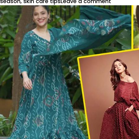
on
season
,
skin care tips
Leave a comment
Holi
2023
:
होळीमध्ये
त्वचेची
काळजी
घ्या