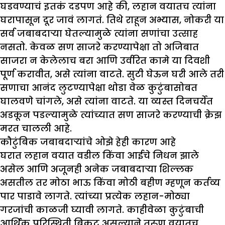
घडवण्याचं इतकं दडपण आहे की, लहान वयातच त्यांना
घरापासून दूर जावं लागतं. तिथे राहून अभ्यास, नोकरी या
सर्व जबाबदाऱ्या घेतल्यामुळे त्यांना सणांचा उत्साह
नसतो. केवळ सण साजरे करण्यापेक्षा तो अजिबात
साजरा न केलेलाच बरा आणि उर्वरित कामे या दिवशी
पूर्ण करावीत, असे त्यांना वाटते. सुटी घेऊन घरी आले तरी
सणाचा आनंद लुटण्यापेक्षा थोडा वेळ कुटुंबासोबत
घालवणे चांगले, असे त्यांना वाटते. या व्यस्त दिनचर्येत
अडकून पडल्यामुळे त्यांच्यात सण साजरे करण्याची क्रेझ
मरत चालली आहे.
कौटुंबिक जबाबदाऱ्यांचे ओझे हेही कारण आहे
घरात लहान वयात वडील किंवा आईचे निधन झाले
असेल आणि अजूनही अनेक जबाबदाऱ्या शिल्लक
असतील तर मोठा भाऊ किंवा मोठी बहीण म्हणून कर्तव्य
पार पाडावे लागते. त्यांच्या प्रत्येक लहान-मोठ्या
गरजांची काळजी घ्यावी लागते. काहीवेळा कुटुंबाची
आर्थिक परिस्थिती बिकट असल्याने तरुण वयातच