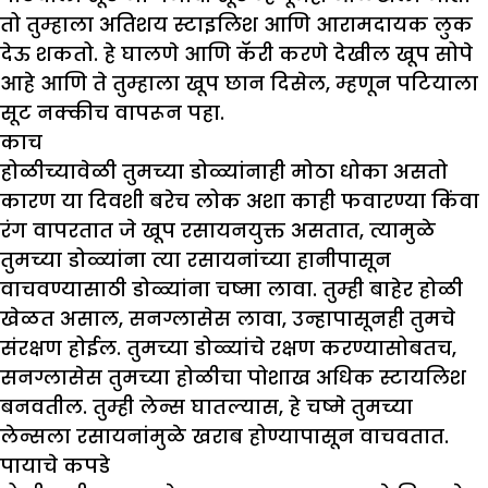
तो तुम्हाला अतिशय स्टाइलिश आणि आरामदायक लुक
देऊ शकतो. हे घालणे आणि कॅरी करणे देखील खूप सोपे
आहे आणि ते तुम्हाला खूप छान दिसेल, म्हणून पटियाला
सूट नक्कीच वापरून पहा.
काच
होळीच्यावेळी तुमच्या डोळ्यांनाही मोठा धोका असतो
कारण या दिवशी बरेच लोक अशा काही फवारण्या किंवा
रंग वापरतात जे खूप रसायनयुक्त असतात, त्यामुळे
तुमच्या डोळ्यांना त्या रसायनांच्या हानीपासून
वाचवण्यासाठी डोळ्यांना चष्मा लावा. तुम्ही बाहेर होळी
खेळत असाल, सनग्लासेस लावा, उन्हापासूनही तुमचे
संरक्षण होईल. तुमच्या डोळ्यांचे रक्षण करण्यासोबतच,
सनग्लासेस तुमच्या होळीचा पोशाख अधिक स्टायलिश
बनवतील. तुम्ही लेन्स घातल्यास, हे चष्मे तुमच्या
लेन्सला रसायनांमुळे खराब होण्यापासून वाचवतात.
पायाचे कपडे