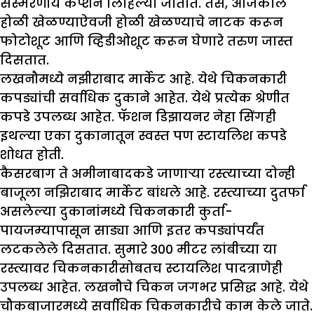
संस्मरणीय कॅप्शन लिहिल्या जातात. तसे, आजकाल
होळी खेळण्याऐवजी होळी खेळण्याचे नाटक करून
फोटोशूट आणि व्हिडीओशूट करून घेणारे तरुण जास्त
दिसतात.
लखनौमध्ये नझीराबाद मार्केट आहे. येथे चिकनकारी
कपड्यांची सर्वाधिक दुकाने आहेत. येथे प्रत्येक श्रेणीत
कपडे उपलब्ध आहेत. फॅशन डिझायनर नेहा सिंगही
इथल्या एका दुकानातून स्वस्त पण स्टायलिश कपडे
शोधत होती.
कैसरबाग ते अमीनाबादकडे जाणाऱ्या रस्त्याच्या दोन्ही
बाजूला नझिराबाद मार्केट बांधले आहे. रस्त्याच्या दुतर्फा
असलेल्या दुकानांमध्ये चिकनकारी कुर्ता-
पायजम्यापासून साड्या आणि इतर कपड्यांपर्यंत
लटकलेले दिसतात. सुमारे 300 मीटर लांबीच्या या
रस्त्यावर चिकनकारीसोबतच स्टायलिश पादत्राणेही
उपलब्ध आहेत. लखनौचे चिकन जगभर प्रसिद्ध आहे. येथे
चौकबाजारमध्ये सर्वाधिक चिकनकारीचे काम केले जाते.