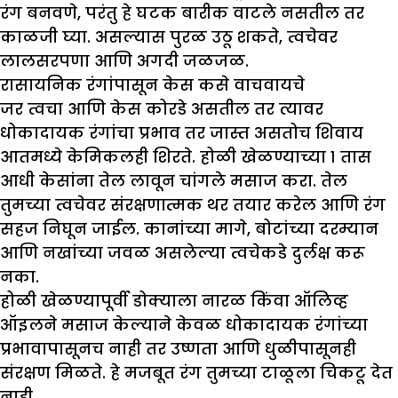
रंग बनवणे, परंतु हे घटक बारीक वाटले नसतील तर
काळजी घ्या. असल्यास पुरळ उठू शकते, त्वचेवर
लालसरपणा आणि अगदी जळजळ.
रासायनिक रंगांपासून केस कसे वाचवायचे
जर त्वचा आणि केस कोरडे असतील तर त्यावर
धोकादायक रंगांचा प्रभाव तर जास्त असतोच शिवाय
आतमध्ये केमिकलही शिरते. होळी खेळण्याच्या १ तास
आधी केसांना तेल लावून चांगले मसाज करा. तेल
तुमच्या त्वचेवर संरक्षणात्मक थर तयार करेल आणि रंग
सहज निघून जाईल. कानांच्या मागे, बोटांच्या दरम्यान
आणि नखांच्या जवळ असलेल्या त्वचेकडे दुर्लक्ष करू
नका.
होळी खेळण्यापूर्वी डोक्याला नारळ किंवा ऑलिव्ह
ऑइलने मसाज केल्याने केवळ धोकादायक रंगांच्या
प्रभावापासूनच नाही तर उष्णता आणि धुळीपासूनही
संरक्षण मिळते. हे मजबूत रंग तुमच्या टाळूला चिकटू देत
नाही.