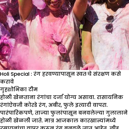
Holi Special : रंग हरवण्यापासून स्वतःचे संरक्षण कसे
करावे
गृहशोभिका
टीम
होळी खेळताना रंगांचा दर्जा योग्य असावा. रासायनिक
रंगांऐवजी कोरडे रंग, अबीर, फुले इत्यादी वापरा.
पारंपारिकपणे, ताज्या फुलांपासून बनवलेल्या गुलालाने
होळी खेळली जाते. मात्र आजकाल कारखान्यांमध्ये
रसायनांचा वापर करून रंग बनवले जात आहेत. लीड