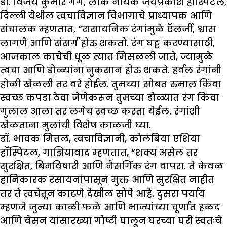
डॉ. विजय कुमार गर्ग, लोक नायक जयप्रकाश हॉस्पिटल,
दिल्ली येथील त्वचाविज्ञान विभागाचे प्राध्यापक आणि
संचालक म्हणतात, “रासायनिक रंगांमुळे ऍलर्जी, श्वास
लागणे आणि संसर्ग होऊ शकतो. रंग घट्ट करण्यासाठी,
आजकाल काचेची धूळ त्यात मिसळली जाते, ज्यामुळे
त्वचा आणि डोळ्यांना नुकसान होऊ शकते. हर्बल रंगांनी
होळी खेळली तर बरे होईल. तुमच्या सोबत रुमाल किंवा
स्वच्छ कपडा ठेवा जेणेकरून तुमच्या डोळ्यात रंग किंवा
गुलाल आला तर लगेच स्वच्छ करता येईल. रंगांशी
खेळताना मुलांची विशेष काळजी घ्या.
डॉ. भावक मित्तल, त्वचाविज्ञानी, कोलंबिया एशिया
हॉस्पिटल, गाझियाबाद म्हणतात, “शक्य असेल तर
सुरक्षित, बिनविषारी आणि नैसर्गिक रंग वापरा. ते केवळ
हानिकारक रसायनांपासून मुक्त आणि सुरक्षित नाहीत
तर ते त्वचेतून काढणे देखील सोपे आहे. दुसरा पर्याय
म्हणजे जुन्या काळी फळे आणि भाज्यांच्या चूर्णात हळद
आणि बेसन यांसारख्या गोष्टी घालून घरच्या घरी स्वतःचे