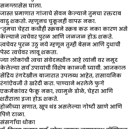
सनग्लासेस घाला.
जास्त प्रमाणात गांजाचे सेवन केल्याने तुमचा रक्तदाब
वाढू शकतो. म्हणूनच चुकूनही वापरू नका.
“तुमचा चेहरा कधीही स्क्रबने स्क्रब करू नका कारण असे
केल्याने त्वचेवर पुरळ आणि जळजळ होऊ शकते.
त्वचेवर पुरळ उठू नये म्हणून तुम्ही बेसन आणि दुधाची
पेस्ट त्वचेवर लावू शकता.
ज्या लोकांची त्वचा संवेदनशील आहे त्यांनी वर नमूद
केलेल्या सर्व उपायांची विशेष काळजी घ्यावी. आजकाल
सेंद्रिय रंगदेखील बाजारात उपलब्ध आहेत, रासायनिक
रंगांऐवजी ते खरेदी करा. पाण्याने भरलेले फुगे
एकमेकांवर फेकू नका, त्यामुळे डोळे, चेहरा आणि
शरीराला इजा होऊ शकते.
होळीच्या सणात, खूप थंड असलेल्या गोष्टी खाणे आणि
पिणे टाळा.
संसर्गाचा धोका