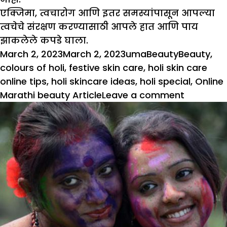
एक्जिमा, त्वचारोग आणि इतर समस्यांपासून आपल्या
त्वचेचे संरक्षण करण्यासाठी आपले हात आणि पाय
झाकलेले कपडे घाला.
Posted
Author
Categories
Tags
March 2, 2023
March 2, 2023
uma
Beauty
Beauty
,
on
colours of holi
,
festive skin care
,
holi skin care
online tips
,
holi skincare ideas
,
holi special
,
Online
on
Marathi beauty Article
Leave a comment
Holi
Special
:
रंग
हरवण्याप
स्वतःचे
संरक्षण
कसे
करावे