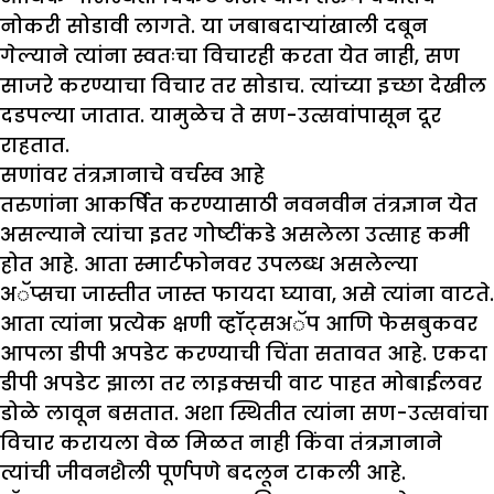
नोकरी सोडावी लागते. या जबाबदाऱ्यांखाली दबून
गेल्याने त्यांना स्वतःचा विचारही करता येत नाही, सण
साजरे करण्याचा विचार तर सोडाच. त्यांच्या इच्छा देखील
दडपल्या जातात. यामुळेच ते सण-उत्सवांपासून दूर
राहतात.
सणांवर तंत्रज्ञानाचे वर्चस्व आहे
तरुणांना आकर्षित करण्यासाठी नवनवीन तंत्रज्ञान येत
असल्याने त्यांचा इतर गोष्टींकडे असलेला उत्साह कमी
होत आहे. आता स्मार्टफोनवर उपलब्ध असलेल्या
अॅप्सचा जास्तीत जास्त फायदा घ्यावा, असे त्यांना वाटते.
आता त्यांना प्रत्येक क्षणी व्हॉट्सअॅप आणि फेसबुकवर
आपला डीपी अपडेट करण्याची चिंता सतावत आहे. एकदा
डीपी अपडेट झाला तर लाइक्सची वाट पाहत मोबाईलवर
डोळे लावून बसतात. अशा स्थितीत त्यांना सण-उत्सवांचा
विचार करायला वेळ मिळत नाही किंवा तंत्रज्ञानाने
त्यांची जीवनशैली पूर्णपणे बदलून टाकली आहे.