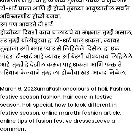
शोभणार नाही. या होळीमध्ये तुमच्या पथकाचे जुळणारे
टी-शर्ट घाला आणि ही होळी तुमच्या आयुष्यातील सर्वात
अविस्मरणीय होळी बनवा.
रंग पण आवडते टी शर्ट
होळीच्या दिवशी काय घालायचे या संभ्रमात तुम्ही असाल,
तर तुम्ही बॉलीवूडचा हा टी-शर्ट घालू शकता, ज्यावर
तुम्हाला रंगो मगर प्यार से लिहिलेले दिसेल. हा एक
पांढरा टी-शर्ट आहे ज्यावर रंगीबेरंगी घोषवाक्य लिहिलेले
आहे. तुम्ही हे देखील करून पाहू शकता आणि फक्त ते
परिधान केल्याने तुम्हाला होळीचा खरा आनंद मिळेल.
Posted
Author
Categories
Tags
March 6, 2023
uma
Fashion
colours of holi
,
Fashion
,
on
festive season fashion
,
hair care in festive
season
,
holi special
,
how to look different in
festive season
,
online marathi fashion article
,
online tips of fusion festive dresses
Leave a
on
comment