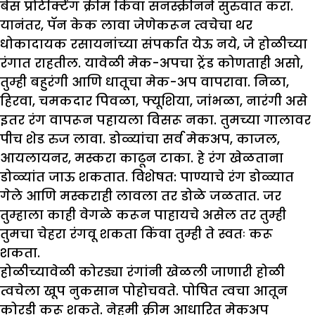
बेस प्रोटेक्टिंग क्रीम किंवा सनस्क्रीनने सुरुवात करा.
यानंतर, पॅन केक लावा जेणेकरून त्वचेचा थर
धोकादायक रसायनांच्या संपर्कात येऊ नये, जे होळीच्या
रंगात राहतील. यावेळी मेक-अपचा ट्रेंड कोणताही असो,
तुम्ही बहुरंगी आणि धातूचा मेक-अप वापरावा. निळा,
हिरवा, चमकदार पिवळा, फ्यूशिया, जांभळा, नारंगी असे
इतर रंग वापरून पहायला विसरू नका. तुमच्या गालावर
पीच शेड रुज लावा. डोळ्यांचा सर्व मेकअप, काजल,
आयलायनर, मस्करा काढून टाका. हे रंग खेळताना
डोळ्यांत जाऊ शकतात. विशेषत: पाण्याचे रंग डोळ्यात
गेले आणि मस्कराही लावला तर डोळे जळतात. जर
तुम्हाला काही वेगळे करून पाहायचे असेल तर तुम्ही
तुमचा चेहरा रंगवू शकता किंवा तुम्ही ते स्वतः करू
शकता.
होळीच्यावेळी कोरड्या रंगांनी खेळली जाणारी होळी
त्वचेला खूप नुकसान पोहोचवते. पोषित त्वचा आतून
कोरडी करू शकते. नेहमी क्रीम आधारित मेकअप