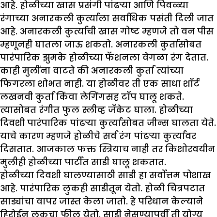
आहे. होळीच्या खास प्रसंगी पांढऱ्या आणि पिवळ्या
रंगाच्या अनारकली कुर्त्याला सर्वाधिक पसंती दिली जात
आहे. अनारकली कुर्त्याची खास गोष्ट म्हणजे तो वन पीस
म्हणूनही घातला जाऊ शकतो. अनारकली कुर्तासोबत
पारंपारिक झुमके होळीच्या फॅशनला वेगळा रंग देतात.
काही मुलींना वाटते की अनारकली कुर्ता त्यांच्या
फिगरला शोभत नाही. या होळीवर ती एक साधा शॉर्ट
लखनवी कुर्ता किंवा लेगिंगसह टॉप घालू शकते.
त्यासोबत रंगीत फुल स्लीव्ह जॅकेट घाला. होळीच्या
दिवशी पारंपारिक पांढऱ्या कुर्त्यासोबत जीन्स घालता येते.
याचे कारण म्हणजे होळीचे सर्व रंग पांढऱ्या कुर्त्यावर
दिसतात. आजकाल फक्त स्त्रियाच नाही तर किशोरवयीन
मुलीही होळीच्या पार्टीत साडी घालू शकतात.
होळीच्या दिवशी घालण्यासाठी साडी हा सर्वोत्तम पोशाख
आहे. पारंपारिक लुकही साडीतून येतो. होळी चित्रपटात
साड्यांचा वापर जास्त केला जातो. हे परिधान केल्याने
हिरोईन लूकचा फील येतो. साडी नेसण्यापूर्वी ती योग्य