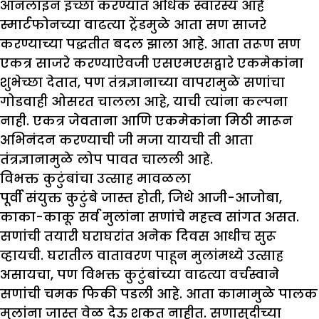
ऑनलाइन इच्छा करण्यात अधिक स्वारस्य आहे
स्मार्टफोनच्या वाढत्या ट्रेंडमुळे आता सण साजरे
करण्याच्या पद्धतीत बदल झाला आहे. आता तरूण सण
एकत्र साजरे करण्याऐवजी एसएमएसद्वारे एकमेकांना
शुभेच्छा देतात, पण तंत्रज्ञानाच्या वापरामुळे सणांचा
गोडवाही ओसरत चालला आहे, याची त्यांना कल्पना
नाही. एकत्र जेवताना आणि एकमेकांना मिठी मारून
अभिनंदन करण्याची जी मजा यायची ती आता
तंत्रज्ञानामुळे लोप पावत चालली आहे.
विभक्त कुटुंबांचा उत्साह मावळला
पूर्वी संयुक्त कुटुंबे जास्त होती, जिथे आजी-आजोबा,
काका-काकू सर्व मुलांना सणांचे महत्त्व सांगत असत.
सणांची तयारी घराघरांत अनेक दिवस आधीच सुरू
व्हायची. घरातील वातावरण पाहून मुलांमध्ये उत्साह
असायचा, पण विभक्त कुटुंबांच्या वाढत्या वर्चस्वाने
सणांची चमक फिकी पडली आहे. आता कामामुळे पालक
मुलांना जास्त वेळ देऊ शकत नाहीत. सणासुदीच्या