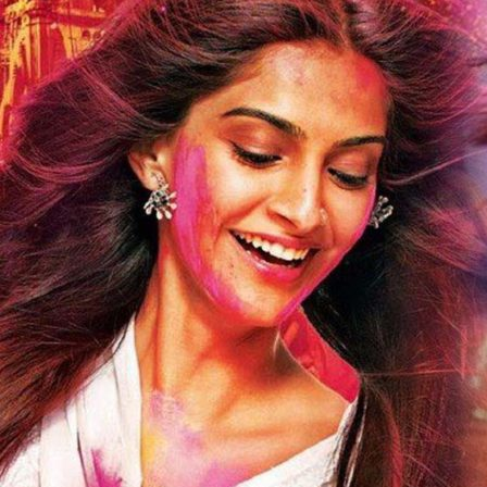
Holi
2023
:
होळीच्या
दिवशी
काय
घालावे
हे
जाणून
घ्या?