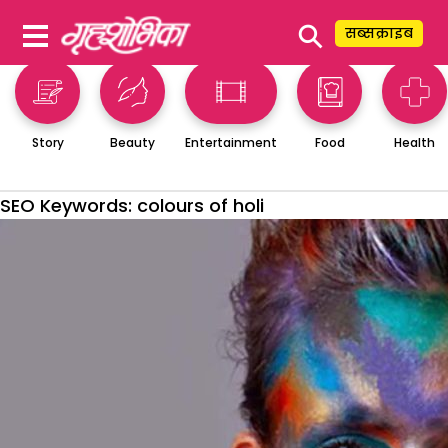
⚲
सब्सक्राइब
Story
Beauty
Entertainment
Food
Health
SEO Keywords:
colours of holi