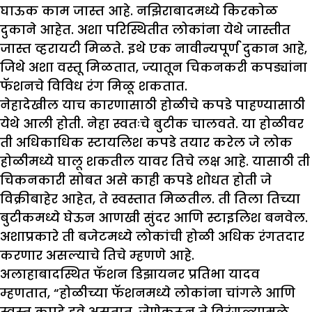
घाऊक काम जास्त आहे. नझिराबादमध्ये किरकोळ
दुकाने आहेत. अशा परिस्थितीत लोकांना येथे जास्तीत
जास्त व्हरायटी मिळते. इथे एक नावीन्यपूर्ण दुकान आहे,
जिथे अशा वस्तू मिळतात, ज्यातून चिकनकरी कपड्यांना
फॅशनचे विविध रंग मिळू शकतात.
नेहादेखील याच कारणासाठी होळीचे कपडे पाहण्यासाठी
येथे आली होती. नेहा स्वतःचे बुटीक चालवते. या होळीवर
ती अधिकाधिक स्टायलिश कपडे तयार करेल जे लोक
होळीमध्ये घालू शकतील यावर तिचे लक्ष आहे. यासाठी ती
चिकनकारी सोबत असे काही कपडे शोधत होती जे
विक्रीबाहेर आहेत, ते स्वस्तात मिळतील. ती तिला तिच्या
बुटीकमध्ये घेऊन आणखी सुंदर आणि स्टाइलिश बनवेल.
अशाप्रकारे ती बजेटमध्ये लोकांची होळी अधिक रंगतदार
करणार असल्याचे तिचे म्हणणे आहे.
अलाहाबादस्थित फॅशन डिझायनर प्रतिभा यादव
म्हणतात, “होळीच्या फॅशनमध्ये लोकांना चांगले आणि
स्वस्त कपडे हवे असतात, जेणेकरून ते विरंगुळ्यामुळे