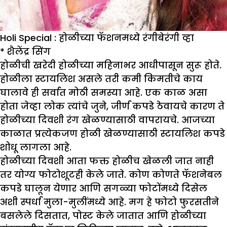
Holi Special : होळीच्या फॅशनमध्ये रंगीबेरंगी व्हा
*
शैलेंद्र सिंग
होळीची खरेदी होळीच्या महिनाभर आधीपासून सुरू होते.
होळीला स्टायलिश असले तरी कमी किमतीचे काय
घालावे ही सर्वात मोठी समस्या आहे. एक काळ असा
होता जेव्हा लोक त्यांचे जुने, जीर्ण कपडे ठेवायचे कारण ते
होळीच्या दिवशी रंग खेळण्यासाठी वापरायचे. आजच्या
काळात प्रत्येकजण होळी खेळण्यासाठी स्टायलिश कपडे
शोधू लागला आहे.
होळीच्या दिवशी आता फक्त होळीच खेळली जात नाही
तर योग्य फोटोशूटही केले जाते. कोण कोणते फॅशनेबल
कपडे घालून येणार आणि सगळ्या फोटोंमध्ये दिसेल
अशी स्पर्धा मुला-मुलींमध्ये आहे. मग हे फोटो फुरसतीने
बसलेले दिसतात, पोस्ट केले जातात आणि होळीच्या