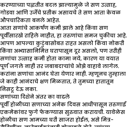
करण्याच्या पद्धतीत बदल झाल्यामुळे जे सण उत्साह,
गोडवा आणि उर्जेचे प्रतीक असायचे ते सण आता केवळ
औपचारिकता बनले आहेत.
आता सणांचे आकर्षण कमी झाले आहे किंवा सण
पूर्वीसारखे राहिले नाहीत, हा तरुणांचा समज चुकीचा आहे.
आपण आपल्या कुटुंबासोबत राहत असलो किंवा नोकरी
किंवा अभ्यासानिमित्त घरापासून दूर असलो, पण तरीही
सणांचा उत्साह कमी होता कामा नये, कारण या वयात
पूर्ण जगले नाही तर जबाबदाऱ्यांचे ओझे वाहावे लागेल.
करांना सणांचा आनंद घेता येणार नाही. म्हणूनच तुम्हाला
जे काही आनंदाचे क्षण मिळतात, ते तुमच्या हातातून
निसटू देऊ नका.
सणांच्या दिशेने अंतर का वाढले
पूर्वी होळीच्या सणाच्या अनेक दिवस आधीपासून तरुणाई
एकमेकांवर फुगे फेकण्यास सुरुवात करायची. यावेळेस
होळीचा सण आमच्या घरी साजरा होईल, असे मित्र-