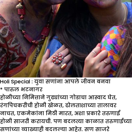
Holi Special : युवा सणांना आपले जीवन बनवा
*
पारुल भटनागर
होळीच्या निमित्ताने गुढ्यांच्या गोडाचा आस्वाद घेत,
रंगपिचकरीची होळी खेळत, ढोलताशाच्या तालावर
नाचत, एकमेकांना मिठी मारत, अशा प्रकारे तरुणाई
होळी साजरी करायची. पण बदलत्या काळात तरुणाईच्या
सणांच्या व्याख्याही बदलल्या आहेत. सण साजरे