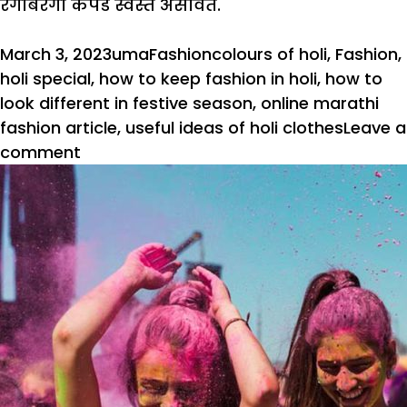
रंगीबेरंगी कपडे स्वस्त असावेत.
Posted
Author
Categories
Tags
March 3, 2023
uma
Fashion
colours of holi
,
Fashion
,
on
holi special
,
how to keep fashion in holi
,
how to
look different in festive season
,
online marathi
fashion article
,
useful ideas of holi clothes
Leave a
on
comment
Holi
Special
:
होळीच्या
फॅशनमध्ये
रंगीबेरंगी
व्हा