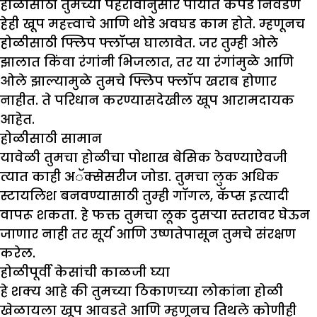
होळीसाठी तुमच्या पेहरावानुसार पायात कपडे निवडणे
हेही खूप महत्त्वाचे आणि थोडे अवघड काम होते. म्हणूनच
होळीसाठी फ्लिप फ्लॉप्स घालावेत. जर तुम्ही ओले
झालात किंवा रंगांनी भिजलात, तर या रंगांमुळे आणि
ओले झाल्यामुळे तुमचे फ्लिप फ्लॉप खराब होणार
नाहीत. ते परिधान करण्यासदेखील खूप आरामदायक
आहेत.
होळीसाठी सामान
यावेळी तुमचा होळीचा पोशाख बेसिक ठेवण्याऐवजी
त्यात काही अॅक्सेसरीज जोडा. तुमचा लुक अधिक
स्टायलिश बनवण्यासाठी तुम्ही गॉगल, कॅप्स इत्यादी
वापरू शकता. हे फक्त तुमचा लूक दुसर्‍या स्तरावर घेऊन
जाणार नाही तर सूर्य आणि उष्णतेपासून तुमचे संरक्षण
करेल.
होळीपूर्वी केसांची काळजी घ्या
हे शक्य आहे की तुमच्या ठिकाणच्या लोकांना होळी
खेळायला खूप आवडते आणि म्हणूनच तिथले कोणीही