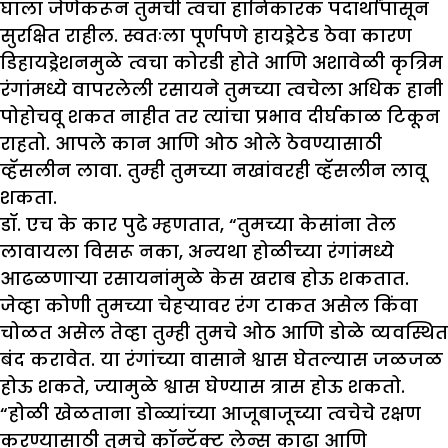
घाला जेणेकरून तुमची त्वचा हानिकारक पदार्थांपासून
सुरक्षित राहील. स्वतःला पूर्णपणे हायड्रेटेड ठेवा कारण
डिहायड्रेशनमुळे त्वचा कोरडी होते आणि अशावेळी कृत्रिम
रंगांमध्ये वापरलेली रसायने तुमच्या त्वचेला अधिक हानी
पोहोचवू शकत नाहीत तर त्यांचा प्रभाव दीर्घकाळ टिकून
राहतो. आपले कान आणि ओठ ओले ठेवण्यासाठी
व्हॅसलीन लावा. तुम्ही तुमच्या नखांवरही व्हॅसलीन लावू
शकता.
डॉ. एच के कार पुढे म्हणतात, “तुमच्या केसांना तेल
लावायला विसरू नका, अन्यथा होळीच्या रंगांमध्ये
आढळणाऱ्या रसायनांमुळे केस खराब होऊ शकतात.
जेव्हा कोणी तुमच्या चेहऱ्यावर रंग टाकत असेल किंवा
चोळत असेल तेव्हा तुम्ही तुमचे ओठ आणि डोळे व्यवस्थित
बंद करावेत. या रंगांच्या वासाने श्वास घेतल्यास जळजळ
होऊ शकते, ज्यामुळे श्वास घेण्यास त्रास होऊ शकतो.
“होळी खेळताना डोळ्यांच्या आजूबाजूच्या त्वचेचे रक्षण
करण्यासाठी तुमचे कॉन्टॅक्ट लेन्स काढा आणि