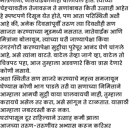
मैत्रिणींना, नातेवाईकांनाही बोलावले होते. त्यांच्या
चेहऱ्यावरील तेजावरून ते सणांबाबत किती उत्साही आहेत
हे स्पष्टपणे दिसून येत होते, पण आता परिस्थिती अशी
आहे की, अनेक दिवसांपूर्वी तरुण त्या दिवशीही सण
साजरा करण्याच्या मूडमध्ये नसतात. नातेवाईक आणि
मित्रांना बोलावून, त्यांच्या घरी जाण्यापेक्षा किंवा
रंगरंगोटी करण्यापेक्षा सुट्टीचा पुरेपूर आनंद घेणे चांगले
आहे, असे त्यांना वाटते. वाटेल तेव्हा जागे व्हा, वाटेल तो
चित्रपट पहा, आज तुम्हाला अडवणारे किंवा त्रास देणारे
कोणी नसावे.
अशा स्थितीत सण साजरे करण्याचे महत्त्व समजावून
घेण्यास कोणी भाग पाडले तरी या सणाच्या निमित्ताने
आम्हाला आमची सुट्टी वाया घालवायची नाही, तुम्हाला
करायचे असेल तर करा, असे सांगून ते टाळतात. यासाठी
आम्हाला जबरदस्ती करू नका.
घरांपासून दूर राहिल्याने उत्साह कमी झाला
आजच्या तरुण-तरुणींवर अभ्यास करून करिअर