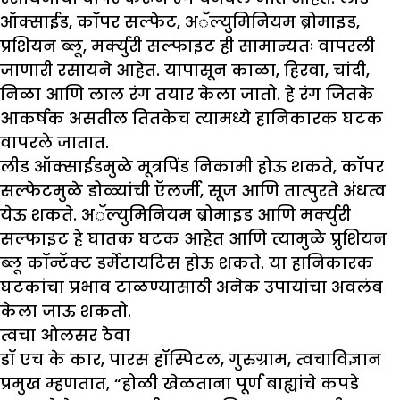
ऑक्साईड, कॉपर सल्फेट, अॅल्युमिनियम ब्रोमाइड,
प्रशियन ब्लू, मर्क्युरी सल्फाइट ही सामान्यतः वापरली
जाणारी रसायने आहेत. यापासून काळा, हिरवा, चांदी,
निळा आणि लाल रंग तयार केला जातो. हे रंग जितके
आकर्षक असतील तितकेच त्यामध्ये हानिकारक घटक
वापरले जातात.
लीड ऑक्साईडमुळे मूत्रपिंड निकामी होऊ शकते, कॉपर
सल्फेटमुळे डोळ्यांची ऍलर्जी, सूज आणि तात्पुरते अंधत्व
येऊ शकते. अॅल्युमिनियम ब्रोमाइड आणि मर्क्युरी
सल्फाइट हे घातक घटक आहेत आणि त्यामुळे प्रुशियन
ब्लू कॉन्टॅक्ट डर्मेटायटिस होऊ शकते. या हानिकारक
घटकांचा प्रभाव टाळण्यासाठी अनेक उपायांचा अवलंब
केला जाऊ शकतो.
त्वचा ओलसर ठेवा
डॉ एच के कार, पारस हॉस्पिटल, गुरुग्राम, त्वचाविज्ञान
प्रमुख म्हणतात, “होळी खेळताना पूर्ण बाह्यांचे कपडे