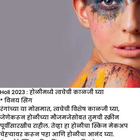
Holi 2023 : होळीमध्ये त्वचेची काळजी घ्या
*
विनय सिंग
रंगांच्या या मोसमात, त्वचेची विशेष काळजी घ्या,
जेणेकरून होळीच्या मौजमजेसोबत तुमची स्क्रीन
पूर्वीसारखीच राहील. तेव्हा हा होळीचा स्किन मेकअप
चेहऱ्यावर करून पहा आणि होळीचा आनंद घ्या.