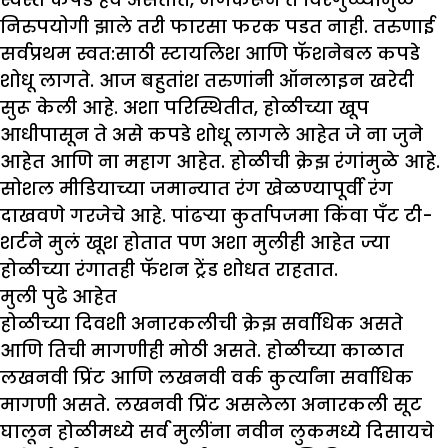
निरुपयोगी झाले तरी फारसा फरक पडत नाही. तरुणाई
सर्वप्रथम स्वत:साठी स्टायलिश आणि फॅशनेबल कपडे
शोधू लागते. आज बहुतांश तरुणांनी ऑनलाइन खरेदी
सुरू केली आहे. अशा परिस्थितीत, होळीच्या खूप
आधीपासून ते असे कपडे शोधू लागले आहेत जे ना जुने
आहेत आणि ना महाग आहेत. होळीची क्रेझ रंगांमुळे आहे.
सोशल मीडियाच्या जमान्यात रंग खेळण्यापूर्वी रंग
दाखवणे गरजेचे आहे. पांढऱ्या कुर्तापजमा किंवा पँट टी-
शर्टने मुलं खूश होतात पण अशा मुलीही आहेत ज्या
होळीच्या रंगातही फॅशन ट्रेंड शोधत राहतात.
मुली पुढे आहेत
होळीच्या दिवशी अनारकलीची क्रेझ सर्वाधिक असते
आणि तिची मागणीही मोठी असते. होळीच्या काळात
लखनवी प्रिंट आणि लखनवी वर्क कुर्त्यांना सर्वाधिक
मागणी असते. लखनवी प्रिंट असलेला अनारकली सूट
घालून होळीमध्ये सर्व मुलींना नवीन लुकमध्ये दिसायचे