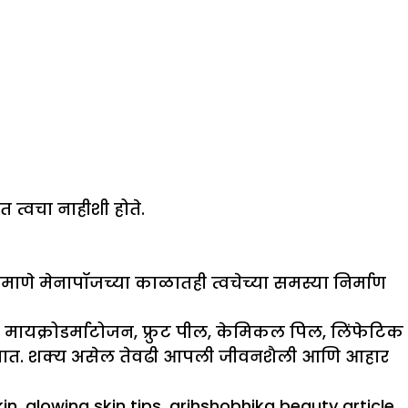
 त्वचा नाहीशी होते.
रमाणे मेनापॉजच्या काळातही त्वचेच्या समस्या निर्माण
 मायक्रोडर्माटोजन, फ्रुट पील, केमिकल पिल, लिंफेटिक
रहित करतात. शक्य असेल तेवढी आपली जीवनशैली आणि आहार
kin
,
glowing skin tips
,
grihshobhika beauty article
,