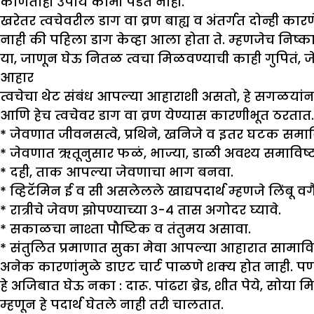
कोणताही उपाय कामी पडत नाही.
खरेतर त्वचेवरील डाग वा व्रण बाह्य व अंतर्गत दोन्ह
नाही की पहिला डाग केव्हा आला होता ते. म्हणजेच निष्
या, जाणून घेऊ नितळ त्वचा मिळवण्याची काही गुपितं,
आहार
त्वचेचा थेट संबंध आपल्या आहाराशी असतो, हे सगळयां
आणि हेच त्वचेवर डाग वा व्रण येण्यास कारणीभूत ठरतात. 
* जेवणात जीवनसत्वे, प्रथिने, खनिजे व इतर घटक समाव
* जेवणात ऋतूनुसार फळं, भाज्या, डाळी अवश्य समाविष्
* दही, ताक आपल्या जेवणाचा भाग बनवा.
* व्हिटॅमिन ई व सी असलेलले खाद्यपदार्थ म्हणजे लिंबू 
* रात्रीचे जेवण झोपण्याच्या ३-४ तास अगोदर घ्यावे.
* सकाळचा नाश्ता पौष्टिक व तंतुमय असावा.
* संतुलित प्रमाणात सुका मेवा आपल्या आहारात सामावि
अनेक कारणांमुळे डाएट चार्ट पाळणे शक्य होत नाही. 
हे अजिबात घेऊ नका :
दारू. पांढरा ब्रेड, शीत पेये, सोया 
म्हणून हे पदार्थ घेतले नाही तरी चालतात.