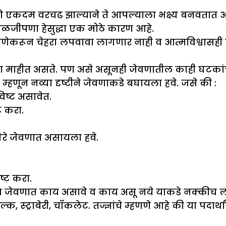
ी कारणे एकदम वरचढ झाल्याने ते आपल्याला भक्ष्य बनवत
काळजीपणा हेसुद्धा एक मोठे कारण आहे.
 जेणेकरून चेहरा लपवावा लागणार नाही व आत्मविश्वासह
ना माहीत असते. पण असे असूनही जेवणातील काही घटकांच
म्हणून नव्या दृष्टीने जेवणाकडे बघायला हवे. जसे की :
िष्ट असावेत.
ट करा.
वगैरे जेवणात असायला हवे.
ष्ट करा.
पण जेवणात काय असावे व काय असू नये याकडे नक्कीच लक
मिल्क, स्ट्राबेरी, चॉकलेट. तज्ज्ञांचे म्हणणे आहे की या पद