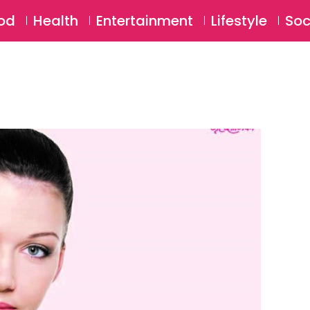
SU
od
Health
Entertainment
Lifestyle
Soc