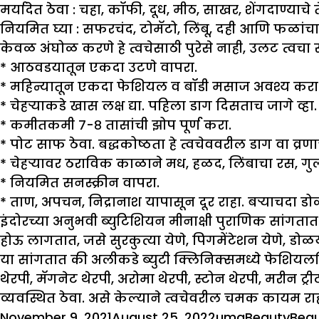
मर्यादेत ठेवा :
चहा, कॉफी, दूध, मीठ, साखर, शेंगदाण्याचे
नियमित घ्या :
सफरचंद, टोमॅटो, लिंबू, दही आणि फळांचा
केवळ अंघोळ करणे हे त्वचेसाठी पुरेसे नाही, उलट त्वचा स
* आठवडयातून एकदा उटणे वापरा.
* महिन्यातून एकदा फेशियल व बॉडी मसाज अवश्य करा
* चेहऱ्याकडे खास लक्ष द्या. पहिला डाग दिसताच जागे व्हा.
* कमीतकमी ७-८ तासांची झोप पूर्ण करा.
* पोट साफ ठेवा. बद्धकोष्ठता हे त्वचेववरील डाग वा व्र
* चेहऱ्यावर ठराविक काळाने मध, हळद, लिंबाचा रस, गुल
* नियमित सनस्क्रीन वापरा.
* ताण, अपचन, निद्रानाश यापासून दूर राहा. बऱ्याचदा डो
इंदोरच्या अनुभवी ब्युटिशियन मीनाक्षी पुराणिक सांगतात
होऊ लागतात, जसे सुरकुत्या येणे, पिगमेंटेशन येणे, डोळया
या सांगतात की अलीकडे ब्युटी क्लिनिक्समध्ये फेशियल
थेरपी, मॅगनेट थेरपी, अरोमा थेरपी, स्टोन थेरपी, मरीन
व्यवस्थित ठेवा. असे केल्याने त्वचेवरील चमक कायम रा
Posted
Author
Categories
Tag
November 9, 2021
August 25, 2022
uma
Beauty
Bea