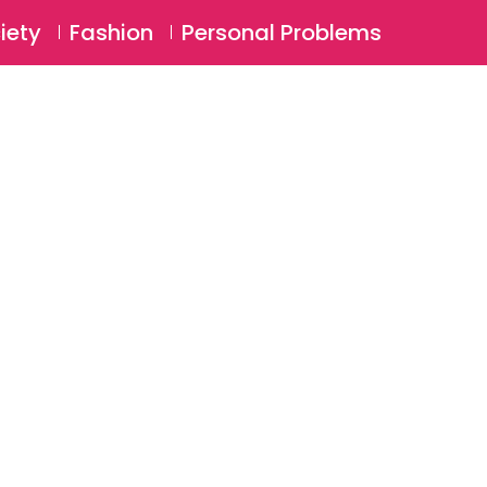
⚲
BSCRIBE
Login
iety
Fashion
Personal Problems
⚲