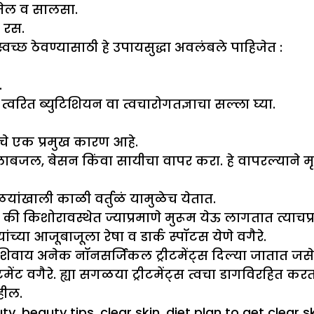
 तेल व सालसा.
 रस.
्वच्छ ठेवण्यासाठी हे उपायसुद्धा अवलंबले पाहिजेत :
.
 त्वरित ब्युटिशियन वा त्वचारोगतज्ञाचा सल्ला घ्या.
णाचे एक प्रमुख कारण आहे.
ाबजल, बेसन किंवा सायीचा वापर करा. हे वापरल्याने मृत
ळयांखाली काळी वर्तुळं यामुळेच येतात.
 की किशोरावस्थेत ज्याप्रमाणे मुरूम येऊ लागतात त्याचप्
ंच्या आजूबाजूला रेषा व डार्क स्पॉटस येणे वगैरे.
शिवाय अनेक नॉनसर्जिकल ट्रीटमेंट्स दिल्या जातात जसे
 ट्रीटमेंट वगैरे. ह्या सगळया ट्रीटमेंट्स त्वचा डागवि
हील.
s
uty
,
beauty tips
,
clear skin
,
diet plan to get clear s