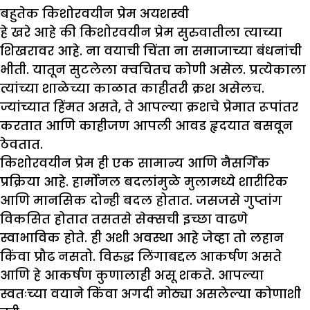
बहुतेक किशोरवयीन प्रेम अयशस्वी
हे खरे आहे की किशोरवयीन प्रेम सुरुवातीला त्याच्या
शिखरावर आहे. ना वयाची चिंता ना समाजाच्या बंधनांची
भीती. यातून सुटलेला क्वचितच कोणी असेल. प्रत्येकाला
त्यांच्या शाळेच्या काळात काहीतरी क्रश असेलच.
ज्यांच्यात हिंमत असते, ते आपल्या क्रशचे प्रेमात रूपांतर
करतात आणि काहीजण आपली आवड हृदयात बसवून
ठेवतात.
किशोरवयीन प्रेम ही एक सामान्य आणि नैसर्गिक
प्रक्रिया आहे. हार्मोनल बदलांमुळे मुलामध्ये शारीरिक
आणि मानसिक दोन्ही बदल होतात. जसजसे गुप्तांग
विकसित होतात तसतसे सेक्सची इच्छा वाढणे
स्वाभाविक होते. ही अशी अवस्था आहे जेव्हा तो लहान
किंवा प्रौढ नसतो. विरुद्ध लिंगाबद्दल आकर्षण असते
आणि हे आकर्षण कुणालाही असू शकते. आपल्या
स्वतःच्या वयाने किंवा अगदी मोठ्या असलेल्या कोणाशी