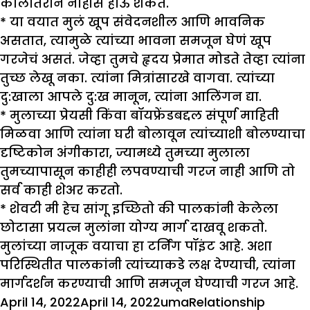
कालांतराने नाहीसे होऊ शकते.
* या वयात मुलं खूप संवेदनशील आणि भावनिक
असतात, त्यामुळे त्यांच्या भावना समजून घेणं खूप
गरजेचं असतं. जेव्हा तुमचे हृदय प्रेमात मोडते तेव्हा त्यांना
तुच्छ लेखू नका. त्यांना मित्रांसारखे वागवा. त्यांच्या
दु:खाला आपले दु:ख मानून, त्यांना आलिंगन द्या.
* मुलाच्या प्रेयसी किंवा बॉयफ्रेंडबद्दल संपूर्ण माहिती
मिळवा आणि त्यांना घरी बोलावून त्यांच्याशी बोलण्याचा
दृष्टिकोन अंगीकारा, ज्यामध्ये तुमच्या मुलाला
तुमच्यापासून काहीही लपवण्याची गरज नाही आणि तो
सर्व काही शेअर करतो.
* शेवटी मी हेच सांगू इच्छितो की पालकांनी केलेला
छोटासा प्रयत्न मुलांना योग्य मार्ग दाखवू शकतो.
मुलांच्या नाजूक वयाचा हा टर्निंग पॉइंट आहे. अशा
परिस्थितीत पालकांनी त्यांच्याकडे लक्ष देण्याची, त्यांना
मार्गदर्शन करण्याची आणि समजून घेण्याची गरज आहे.
Posted
Author
Categories
Tags
April 14, 2022
April 14, 2022
uma
Relationship