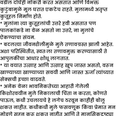
वडील दोघेही नोकरी करत असतात आणि विभक्त
कुटुंबामुळे मूल घरात एकटेच राहते. मुलामध्ये अतृप्त
कुतूहल निर्माण होते.
* मुलांना त्या कुतूहलांची उत्तरे हवी असतात पण
पालकांकडे ना वेळ असतो ना उत्तरे, ना मुलांचे
ऐकण्याचा संयम.
* बदलत्या जीवनशैलीमुळे मुले तणावग्रस्त झाली आहेत.
अशा परिस्थितीत, स्वतःला तणावमुक्त करण्यासाठी ते
आपुलकीचा आधार शोधू लागतात.
* या वयात उत्साह आणि उत्साह खूप जास्त असतो, वरून
खाण्याच्या खाण्याच्या सवयी आणि जास्त ऊर्जा त्यांच्यात
सेक्सची इच्छा वाढवते.
* अनेक वेळा भावनिकतेच्या आहारी गेलेली
किशोरवयीन मुले निकालाची चिंता न करता, कोणते
पाऊल, कधी उचलायचे हे लगेच ठरवून काहीही बोलू
शकत नाहीत. कधीकधी मुले फसवणूक किंवा प्रेमात मन
मोडणे सहन करू शकत नाहीत आणि ते मानसिकदृष्ट्या