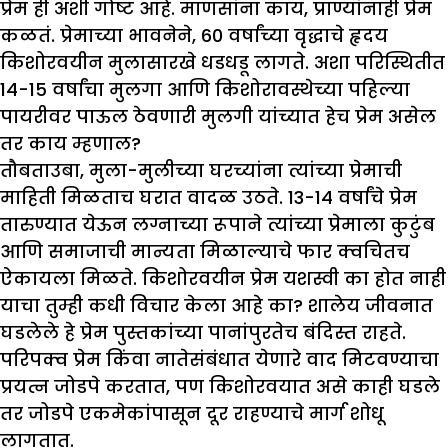
प्रेम ही अशी गोष्ट आहे. माणसांना काय, प्राण्यांनाही प्रेम
कळतं. प्रेमाच्या भावनेने, 60 वर्षांच्या वृद्धाचे हृदय
किशोरवयीन मुलासारखे धडधडू लागते. अशा परिस्थितीत
14-15 वर्षांचा मुलगा आणि किशोरावस्थेच्या पहिल्या
पायरीवर पाऊल ठेवणारी मुलगी यांच्यात हेच प्रेम असेल
तर काय म्हणाल?
तौबताउबा, मुला-मुलीच्या घरच्यांना त्यांच्या प्रेमाची
माहिती मिळताच घरात वादळ उठते. 13-14 वर्षांचे प्रेम
तारुण्यात येऊन लग्नाच्या रूपाने त्यांच्या प्रेमाला कुटुंब
आणि समाजाची मान्यता मिळाल्याचे फार क्वचितच
ऐकायला मिळते. किशोरवयीन प्रेम यशस्वी का होत नाही
याचा तुम्ही कधी विचार केला आहे का? शालेय जीवनात
घडलेले हे प्रेम पुस्तकांच्या पानांपुरतेच बंदिस्त राहते.
परिपक्व प्रेम किंवा नातेसंबंधात येणारे वाद मिटवण्याचा
प्रयत्न जोडपे करतात, पण किशोरवयात असे काही घडले
तर जोडपे एकमेकांपासून दूर राहण्याचे मार्ग शोधू
लागतात.