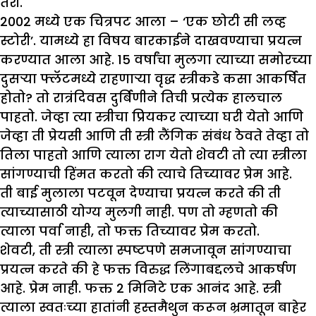
तरी.
2002 मध्ये एक चित्रपट आला – ‘एक छोटी सी लव्ह
स्टोरी’. यामध्ये हा विषय बारकाईने दाखवण्याचा प्रयत्न
करण्यात आला आहे. 15 वर्षांचा मुलगा त्याच्या समोरच्या
दुसऱ्या फ्लॅटमध्ये राहणाऱ्या वृद्ध स्त्रीकडे कसा आकर्षित
होतो? तो रात्रंदिवस दुर्बिणीने तिची प्रत्येक हालचाल
पाहतो. जेव्हा त्या स्त्रीचा प्रियकर त्याच्या घरी येतो आणि
जेव्हा ती प्रेयसी आणि ती स्त्री लैंगिक संबंध ठेवते तेव्हा तो
तिला पाहतो आणि त्याला राग येतो शेवटी तो त्या स्त्रीला
सांगण्याची हिंमत करतो की त्याचे तिच्यावर प्रेम आहे.
ती बाई मुलाला पटवून देण्याचा प्रयत्न करते की ती
त्याच्यासाठी योग्य मुलगी नाही. पण तो म्हणतो की
त्याला पर्वा नाही, तो फक्त तिच्यावर प्रेम करतो.
शेवटी, ती स्त्री त्याला स्पष्टपणे समजावून सांगण्याचा
प्रयत्न करते की हे फक्त विरुद्ध लिंगाबद्दलचे आकर्षण
आहे. प्रेम नाही. फक्त 2 मिनिटे एक आनंद आहे. स्त्री
त्याला स्वतःच्या हातांनी हस्तमैथुन करून भ्रमातून बाहेर