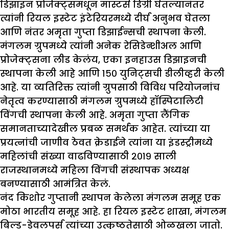
डिझाइन प्रोजेक्ट्समधून मास्टर्स डिग्री घेतल्यानंतर
त्यांनी रियल इस्टेट इंटेरियरमध्ये दीर्घ अनुभव घेतला
आणि नंतर अमृता गुप्ता डिझाईन्सची स्थापना केली.
मंगलम ग्रुपमध्ये त्यांनी अनेक रेसिडेन्शीअल आणि
प्रोजेक्ट्सना लीड केलंय, एका इनहाउस डिझाइनची
स्थापना केली आहे आणि १५० युनिट्सची डीलीव्हरी केली
आहे. या व्यतिरिक्त त्यांनी ग्रुपसाठी विविध परियोजनांच
नेतृत्व करण्यासाठी मंगलम ग्रुपमध्ये हॉस्पिटालिटी
विंगची स्थापना केली आहे. अमृता गुप्ता लैंगिक
समानताच्यादेखील प्रबळ समर्थक आहेत. त्यांच्या या
प्रयत्नांची जाणीव ठेवत क्रेडाईने त्यांना या इंडस्ट्रीमध्ये
महिलांची संख्या वाढविण्यासाठी २०१९ साली
राजस्थानमध्ये महिला विंगची संस्थापक अध्यक्ष
बनण्यासाठी आमंत्रित केलं.
नंद किशोर गुप्तानी स्थापन केलेला मंगलम समूह एक
मोठा भारतीय समूह आहे. हा रियल इस्टेट शाखा, मंगलम
बिल्ड-डेवलपर्स त्यांच्या उत्कृष्ठतेसाठी ओळखला जातो.