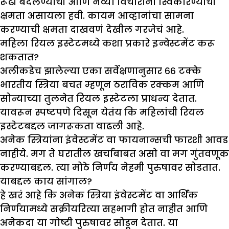
रूढी बदलण्याची आणि नव्या विचारांना स्विकारण्याची
क्षमता असायला हवी. कायम आव्हानांचा सामना
करण्याची क्षमता दाखवणं देखील गरजेचं आहे.
महिला रियल इस्टेटमध्ये कशा प्रकारे इन्वेस्टमेंट करू
शकतात
?
अलीकडेच झालेल्या एका सर्वेक्षणानुसार ६६ टक्के
भारतीय स्त्रिया बचत म्हणून ठराविक रक्कम आणि
सोन्याच्या तुलनेत रियल इस्टेटला प्राधन्य देतात.
यावरून स्पष्टपणे दिसून येतंय कि महिलांची रियल
इस्टेटबद्दल जागरूकता वाढली आहे.
अनेक स्त्रियांना इंवेस्टमेंट वा फायनान्सची फारशी आवड
नाहीये. मग ते घरातील खर्चाबाबत असो वा मग गुंतवणूक
करण्याबद्दल. त्या मोठे निर्णय नेहमी पुरुषावर सोडतात.
याबद्दल काय सांगाल
?
हे खरं आहे कि अनेक स्त्रिया इंवेस्टमेंट वा आर्थिक
निर्णयामध्ये सक्रीयरित्या सहभागी होत नाहीत आणि
अनेकदा या गोष्टी पुरुषावर सोडून देतात. या