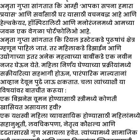
अमृता गुप्ता सांगतात कि आम्ही ‘आपका सपना हमारा
प्रयास’ आणि सर्वांसाठी घर यासाठी वचनबद्ध आहे आणि
हेल्थकेयर, हॉस्पिटालिटी आणि मनोरंजनमध्ये आमच्या
जवळ एक वेगळा पोर्टफोलिओ आहे.
अमृता गुप्ता सांगतात कि रियल इस्टेटकडे पुरूषांचं क्षेत्र
म्हणून पाहिलं जातं. तर महिलाकडे डिझाईन आणि
उद्योगाच्या इतर अनेक महत्वाच्या बाबींकडे एक नवीन
नजर घेऊन येते. महिला निर्णय घेण्याच्या प्रक्रीयांमध्ये
सक्रीयरित्या सहभागी होऊन, पारंपारिक मान्यतानां
आव्हान देवून पुढे जाऊ शकतात. चला त्यांच्याशी या
विषयांवर बातचीत करूया :
एक बि
झ
नेस वूमन होण्यासाठी स्त्रीमध्ये कोणती
खासियत असायला हवी
?
एक यशस्वी महिला व्यावसायिक होण्यासाठी महिलांमध्ये
सहानुभूती, लवचिकपणा, नेतृत्व कौशल्य आणि
दृढतासारखे गुण असायला हवेत. त्यांच्यामध्ये सामाजिक