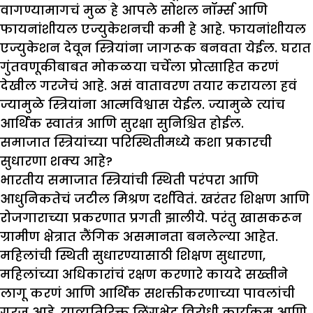
वागण्यामागचं मुळ हे आपले सोशल नॉर्म्स आणि
फायनांशीयल एज्युकेशनची कमी हे आहे. फायनांशीयल
एज्युकेशन देवून स्त्रियांना जागरूक बनवता येईल. घरात
गुंतवणूकीबाबत मोकळया चर्चेला प्रोत्साहित करणं
देखील गरजेचं आहे. असं वातावरण तयार करायला हवं
ज्यामुळे स्त्रियांना आत्मविश्वास येईल. ज्यामुळे त्यांच
आर्थिक स्वातंत्र आणि सुरक्षा सुनिश्चित होईल.
समाजात स्त्रियांच्या परिस्थितीमध्ये कशा प्रकारची
सुधारणा शक्य आहे
?
भारतीय समाजात स्त्रियांची स्थिती परंपरा आणि
आधुनिकतेचं जटील मिश्रण दर्शवितं. खरंतर शिक्षण आणि
रोजगाराच्या प्रकरणात प्रगती झालीये. परंतु खासकरून
ग्रामीण क्षेत्रात लैंगिक असमानता बनलेल्या आहेत.
महिलांची स्थिती सुधारण्यासाठी शिक्षण सुधारणा,
महिलांच्या अधिकारांचं रक्षण करणारे कायदे सख्तीने
लागू करणं आणि आर्थिक सशक्तीकरणाच्या पावलांची
गरज आहे. याव्यतिरिक्त लिंगभेद विरोधी कार्यक्रम आणि