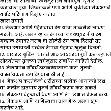
कोरडी वा सामान्य. त्वचेनुसारच नववधूचा शृंगार
करायला हवा. निष्काळजीपणा आणि चुकीच्या मेकअपने
वाईट परिणाम दिसू शकतात.
खास तयारी
११. मेकअप आणि पेहेरावाचा रंग यांचा ताळमेळ साधणं
गरजेचं आहे. जसं गव्हाळ रंगाच्या नववधूवर पीच रंग,
गव्हाळ रंगावर मरून वा सोनेरी रंग छान दिसतो तर
गोऱ्या रंगावरती प्रत्येक रंगाचा पेहराव खुलून दिसतो.
१२. ब्रायडल बुकिंग चार ते आठ आठवडयापूर्वी करा म्हणजे
सौंदर्यतज्ज्ञ तुमच्या त्वचेनुसार संबंधित माहिती देतील.
१३. मेकअपन सौंदर्य उजळण्यासाठी करा. तुमची
वास्तविकता लपविण्यासाठी नाही.
१४. मेकअप करतेवेळी शरीराच्या प्रत्येक भागाकडे लक्ष
द्या. मलीन हातपाय तुमचं सौंदर्य खराब करू शकतं.
१५. मेकअप चेहऱ्याची ठेवण आणि रंग लक्षात घेऊन करा.
१६. मेकअप आणि दागिन्यांचा ताळमेळ असणं खूप
गरजेचं आहे.