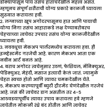
डोक्यापासून पाय तसंच हाताचंदेखील महत्त्व असतं.
म्हणूनच संपूर्ण शरीराची योग्य प्रकारे काळजी घ्यायला
सुरुवात करायला हवी.
२. लग्नाच्या खूप अगोदरपासूनच हात आणि पायाची
योग्य निगा तसंच आहाराकडे लक्ष देण्याबरोबरच
चेहऱ्याच्या त्वचेवर उपचार तसंच योग्य काळजीदेखील
घ्यायला हवी.
३. नववधूचा मेकअप पार्लरमध्येच करायला हवा. ही
इन्व्हेस्टमेंट गरजेची आहे. कारण मेकअप आता एक
नवीन आर्ट बनलं आहे.
४. बराच अगोदर त्वचेनुसार उठणं, फेशियल, मॅनिक्युअर,
पेडिक्युअर, मेहंदी, मसाज इत्यादी केलं जातं. ज्यामुळे
चेहरा स्वच्छ होतो आणि त्यावर चमकदेखील येते.
५. मेकअप करण्यापूर्वी ब्युटी ट्रीटमेंट घेणंदेखील गरजेचं
आहे. जसं की त्वचेवर डाग असतील तर ४-५
आठवडयापूर्वीच त्यावर उपाय करायला हवे म्हणजे
त्वचेतील मोकळी रंध्रे बंद होतील आणि त्वचेवर