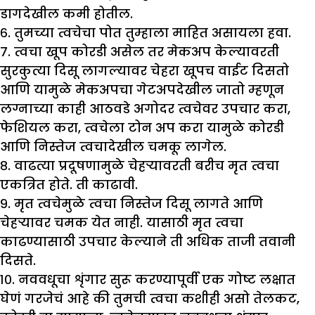
डागदेखील कमी होतील.
६. तुमच्या त्वचेचा पोत तुम्हाला माहित असायला हवा.
७. त्वचा खूप कोरडी असेल तर मेकअप केल्यावरती
सुरकुत्या दिसू लागल्यावर चेहरा खूपच वाईट दिसतो
आणि यामुळे मेकअपचा गेटअपदेखील जातो म्हणून
लग्नाच्या काही आठवडे अगोदर त्वचेवर उपचार करा,
फेशियल करा, त्वचेला टोन अप करा यामुळे कोरडी
आणि निस्तेज त्वचादेखील चमकू लागेल.
८. वाढत्या प्रदूषणामुळे चेहऱ्यावरती बरीच मृत त्वचा
एकत्रित होते. ती काढावी.
९. मृत त्वचेमुळे त्वचा निस्तेज दिसू लागते आणि
चेहऱ्यावर चमक येत नाही. यासाठी मृत त्वचा
काढण्यासाठी उपचार केल्याने ती अधिक ताजी तवानी
दिसते.
१०. नववधूचा शृंगार सुरू करण्यापूर्वी एक गोष्ट लक्षात
घेणं गरजेचं आहे की तुमची त्वचा कशीही असो तेलकट,