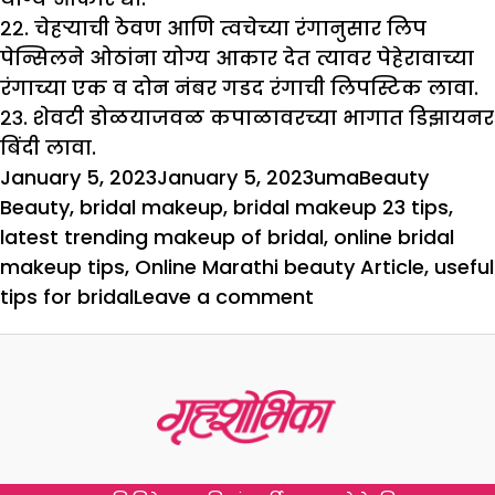
२२. चेहऱ्याची ठेवण आणि त्वचेच्या रंगानुसार लिप
पेन्सिलने ओठांना योग्य आकार देत त्यावर पेहेरावाच्या
रंगाच्या एक व दोन नंबर गडद रंगाची लिपस्टिक लावा.
२३. शेवटी डोळयाजवळ कपाळावरच्या भागात डिझायनर
बिंदी लावा.
Posted
Author
Categories
Tags
January 5, 2023
January 5, 2023
uma
Beauty
on
Beauty
,
bridal makeup
,
bridal makeup 23 tips
,
latest trending makeup of bridal
,
online bridal
makeup tips
,
Online Marathi beauty Article
,
useful
on
tips for bridal
Leave a comment
२३
ब्रायडल
मेकअप
टीप्स