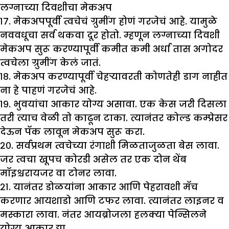
लग्नाच्या दिवशीचा मेकअप
१७. मेकअपपूर्वी त्वचेचं ग्रुमींग होणं गरजेचं आहे. यामुळे
नववधूचा सर्व थकवा दूर होतो. म्हणून लग्नाच्या दिवशी
मेकअप सुरू करण्यापूर्वी कमीत कमी अर्धा तास अगोदर
त्वचेला ग्रुमींग केलं जातं.
१८. मेकअप करण्यापूर्वी चेहऱ्यावरती कोणतेही डाग नाहीत
ना हे पाहणं गरजेचं आहे.
१९. भुवयांचा आकार योग्य असावा. एक केस जरी दिसला
तरी त्याच वेळी तो काढून टाका. त्यानंतर कोल्ड कम्प्रेसर
देऊन पॅक लावून मेकअप सुरू करा.
२०. सर्वप्रथम त्वचेच्या रंगाशी मिळताजुळता बेस लावा.
जर त्वचा खूपच कोरडी असेल तर एक दोन थेंब
मॉइश्चरायजर वा टोनर लावा.
२१. यानंतर डोळयांना आकार आणि पेहरावशी मॅच
करणार आयशाडो आणि टफर लावा. त्यानंतर लाइनर व
मस्कारा लावा. नंतर आयब्रोजला हलक्या पेन्सिलने
योग्य आकार द्या.