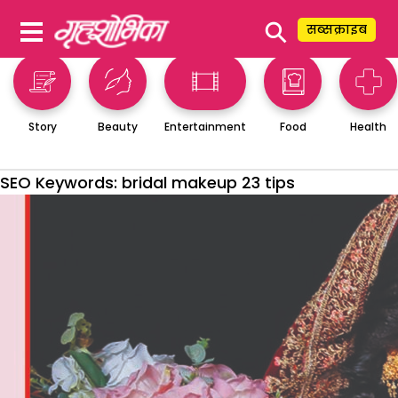
⚲
सब्सक्राइब
Story
Beauty
Entertainment
Food
Health
SEO Keywords:
bridal makeup 23 tips