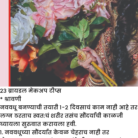
२३ ब्रायडल मेकअप टीप्स
*
श्रावणी
नववधू बनण्याची तयारी १-२ दिवसाचं काम नाही आहे तर
लग्न ठरताच स्वत:चं शरीर तसंच सौंदर्याची काळजी
घ्यायला सुरुवात करायला हवी.
१. नववधूच्या सौंदर्यात केवळ चेहराच नाही तर