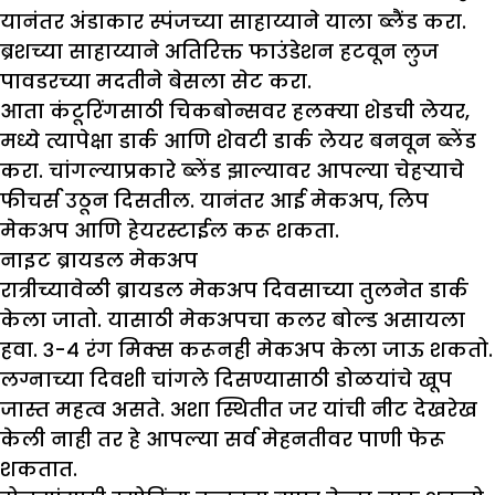
यानंतर अंडाकार स्पंजच्या साहाय्याने याला ब्लैंड करा.
ब्रशच्या साहाय्याने अतिरिक्त फाउंडेशन हटवून लुज
पावडरच्या मदतीने बेसला सेट करा.
आता कंटूरिंगसाठी चिकबोन्सवर हलक्या शेडची लेयर,
मध्ये त्यापेक्षा डार्क आणि शेवटी डार्क लेयर बनवून ब्लेंड
करा. चांगल्याप्रकारे ब्लेंड झाल्यावर आपल्या चेहऱ्याचे
फीचर्स उठून दिसतील. यानंतर आई मेकअप, लिप
मेकअप आणि हेयरस्टाईल करू शकता.
नाइट ब्रायडल मेकअप
रात्रीच्यावेळी ब्रायडल मेकअप दिवसाच्या तुलनेत डार्क
केला जातो. यासाठी मेकअपचा कलर बोल्ड असायला
हवा. ३-४ रंग मिक्स करूनही मेकअप केला जाऊ शकतो.
लग्नाच्या दिवशी चांगले दिसण्यासाठी डोळयांचे खूप
जास्त महत्व असते. अशा स्थितीत जर यांची नीट देखरेख
केली नाही तर हे आपल्या सर्व मेहनतीवर पाणी फेरू
शकतात.