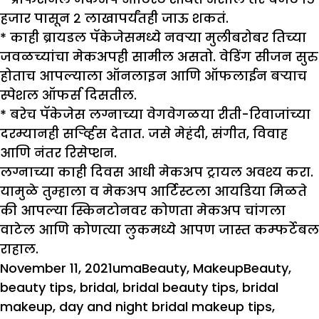
हजार पासून २ लाखापर्यंतही जाऊ शकतं.
* काही ब्रायडल पॅकेजेसमध्ये नवऱ्या मुलीबरोबर तिच्या
जवळच्यांचा मेकअपही सामील असतो. वेडिंग सीजन सुरु
होताच आपल्याला ऑनलाइन आणि ऑफलाईन बऱ्याच
स्पेशल ऑफर्स दिसतील.
* बरेच पॅकेजेस लग्नाच्या वेगवेगळया रीती-रिवाजांच्या
दरम्यानही सर्र्व्हिस देतात. जसे मेहंदी, संगीत, विवाह
आणि नंतर रिसेप्शन.
लग्नाच्या काही दिवस आधी मेकअप ट्रायल अवश्य करा.
यामुळे तुम्हाला व मेकअप आर्टिस्टला आयडिया मिळते
की आपल्या स्किनटोनवर कोणता मेकअप चांगला
वाटेल आणि कोणत्या लुकमध्ये आपण जास्त कम्फर्टेबल
राहाल.
Posted
Author
Categories
Tags
November 11, 2021
uma
Beauty
,
Makeup
Beauty
,
on
beauty tips
,
bridal
,
bridal beauty tips
,
bridal
makeup
,
day and night bridal makeup tips
,