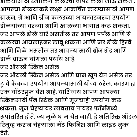
डोळयांसाठी स्मोकिंग कलरचा वापर केला जाऊ शकतो.
आपल्या डोळयांकडे लक्ष्य आकर्षित करण्यासाठी आपण
ब्राऊन, ग्रे आणि ग्रीन कलरच्या आयलाइनरचा उपयोग
डोळयांच्या वरच्या आणि खालच्या भागात करू शकता.
जर आपले डोळे घारे असतील तर आपण पर्पल आणि ग्रे
कलरचा आयलाइनर लावू शकता आणि जर डोळे हिरवे
आणि निळे असतील तर आपल्यासाठी ब्रौंज शेड आणि
डार्क ब्राऊन चांगला पर्याय आहे.
जर ऑयली स्किन असेल
जर ऑयली स्किन असेल आणि घाम खूप येत असेल तर
टू वे केकचा उपयोग आपल्यासाठी योग्य ठरेल. कारण हा
एक वॉटरप्रुफ बेस आहे. याशिवाय आपण आपल्या
स्किनसाठी पॅन स्टिक आणि मूजचाही उपयोग करू
शकता. मूज चेहऱ्यावर लावताच पावडर फॉर्ममध्ये
रूपांतरित होते. ज्यामुळे घाम येत नाही. हे अतिरिक्त ऑइल
रिमूव्ह करून चेहऱ्याला मॅट फिनिश आणि लाइट लुक
देते.