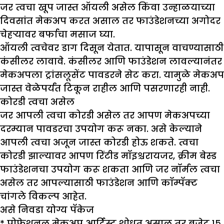
जर त्वचा खूप जास्त ऑयली असेल किंवा उन्हाळयाच्या
दिवसांत मेकअप करत असाल तर फाउंडेशनच्या अगोदर
चेहऱ्यावर बर्फाचा मसाज घ्या.
ऑयली त्वचेवर डाग दिसून येतात. यापासून वाचण्यासाठी
कंसीलर लावावे. कंसीलर आणि फाउंडेशन लावल्यानंतर
मेकअपला ट्रांसलूसेंट पावडरने सेट करा. यामुळे मेकअप
जास्त वेळेपर्यंत टिकून राहील आणि पसरणारही नाही.
कोरडी त्वचा असेल
जर आपली त्वचा कोरडी असेल तर आपण मेकअपच्या
दरम्यान पावडरचा उपयोग करू नका. असे केल्याने
आपली त्वचा अजून जास्त कोरडी होऊ शकते. त्वचा
कोरडी झाल्यावर आपण रिंटीड मॉइश्चरायजर, क्रीम बेस्ड
फाउंडेशनचा उपयोग करू शकता आणि जर नॉर्मल त्वचा
असेल तर आपल्यासाठी फाउंडेशन आणि कॉम्पॅक्ट
चांगले विकल्प आहेत.
असे निवडा योग्य पॅकेज
* प्रोफेशनल मेकअप आर्टिस्ट शोधत असाल तर बजेट १५