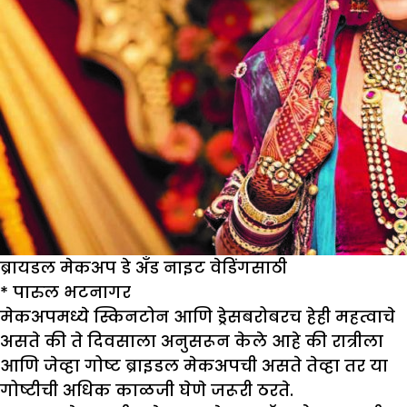
ब्रायडल मेकअप डे अँड नाइट वेडिंगसाठी
*
पारुल भटनागर
मेकअपमध्ये स्किनटोन आणि ड्रेसबरोबरच हेही महत्वाचे
असते की ते दिवसाला अनुसरून केले आहे की रात्रीला
आणि जेव्हा गोष्ट ब्राइडल मेकअपची असते तेव्हा तर या
गोष्टीची अधिक काळजी घेणे जरूरी ठरते.