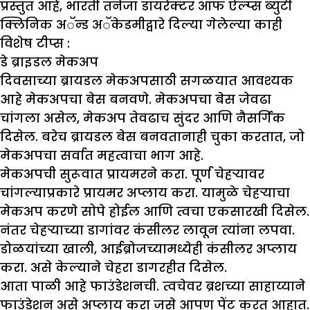
प्रस्तुत आहे, भारती तनेजा डायरेक्टर ऑफ ऐल्प्स ब्युटी
क्लिनिक अॅन्ड अॅकेडमीद्वारे दिल्या गेलेल्या काही
विशेष टीप्स :
डे ब्राइडल मेकअप
दिवसाच्या ब्रायडल मेकअपसाठी सगळयात आवश्यक
आहे मेकअपचा बेस बनवणे. मेकअपचा बेस जेवढा
चांगला असेल, मेकअप तेवढाच सुंदर आणि नैसर्गिक
दिसेल. बरेच ब्रायडल बेस बनवतानाही चुका करतात, जो
मेकअपचा सर्वात महत्वाचा भाग आहे.
मेकअपची सुरूवात प्रायमरने करा. पूर्ण चेहऱ्यावर
चांगल्याप्रकारे प्रायमर अप्लाय करा. यामुळे चेहऱ्याचा
मेकअप करणे सोपे होईल आणि त्वचा एकसारखी दिसेल.
नंतर चेहऱ्याच्या डागांवर कंसीलर लावून त्यांना लपवा.
डोळयांच्या खाली, आईब्रोजच्यामध्येही कंसीलर अप्लाय
करा. असे केल्याने चेहरा डागरहीत दिसेल.
आता पाळी आहे फाउंडेशनची. त्वचेवर ब्रशच्या साहाय्याने
फाउंडेशन असे अप्लाय करा जसे आपण पेंट करत आहात.