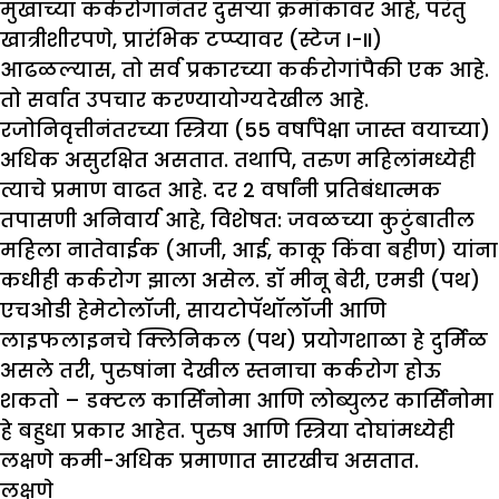
मुखाच्या कर्करोगानंतर दुसऱ्या क्रमांकावर आहे, परंतु
खात्रीशीरपणे, प्रारंभिक टप्प्यावर (स्टेज I-II)
आढळल्यास, तो सर्व प्रकारच्या कर्करोगांपैकी एक आहे.
तो सर्वात उपचार करण्यायोग्यदेखील आहे.
रजोनिवृत्तीनंतरच्या स्त्रिया (55 वर्षांपेक्षा जास्त वयाच्या)
अधिक असुरक्षित असतात. तथापि, तरुण महिलांमध्येही
त्याचे प्रमाण वाढत आहे. दर 2 वर्षांनी प्रतिबंधात्मक
तपासणी अनिवार्य आहे, विशेषत: जवळच्या कुटुंबातील
महिला नातेवाईक (आजी, आई, काकू किंवा बहीण) यांना
कधीही कर्करोग झाला असेल. डॉ मीनू बेरी, एमडी (पथ)
एचओडी हेमेटोलॉजी, सायटोपॅथॉलॉजी आणि
लाइफलाइनचे क्लिनिकल (पथ) प्रयोगशाळा हे दुर्मिळ
असले तरी, पुरुषांना देखील स्तनाचा कर्करोग होऊ
शकतो – डक्टल कार्सिनोमा आणि लोब्युलर कार्सिनोमा
हे बहुधा प्रकार आहेत. पुरुष आणि स्त्रिया दोघांमध्येही
लक्षणे कमी-अधिक प्रमाणात सारखीच असतात.
लक्षणे