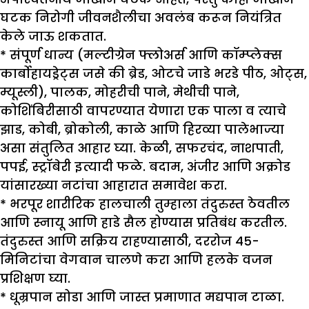
घटक निरोगी जीवनशैलीचा अवलंब करून नियंत्रित
केले जाऊ शकतात.
*
संपूर्ण धान्य (मल्टीग्रेन फ्लोअर्स आणि कॉम्प्लेक्स
कार्बोहायड्रेट्स जसे की ब्रेड, ओटचे जाडे भरडे पीठ, ओट्स,
म्यूस्ली), पालक, मोहरीची पाने, मेथीची पाने,
कोशिंबिरीसाठी वापरण्यात येणारा एक पाला व त्याचे
झाड, कोबी, ब्रोकोली, काळे आणि हिरव्या पालेभाज्या
असा संतुलित आहार घ्या. केळी, सफरचंद, नाशपाती,
पपई, स्ट्रॉबेरी इत्यादी फळे. बदाम, अंजीर आणि अक्रोड
यांसारख्या नटांचा आहारात समावेश करा.
*
भरपूर शारीरिक हालचाली तुम्हाला तंदुरुस्त ठेवतील
आणि स्नायू आणि हाडे सैल होण्यास प्रतिबंध करतील.
तंदुरुस्त आणि सक्रिय राहण्यासाठी, दररोज 45-
मिनिटांचा वेगवान चालणे करा आणि हलके वजन
प्रशिक्षण घ्या.
*
धूम्रपान सोडा आणि जास्त प्रमाणात मद्यपान टाळा.