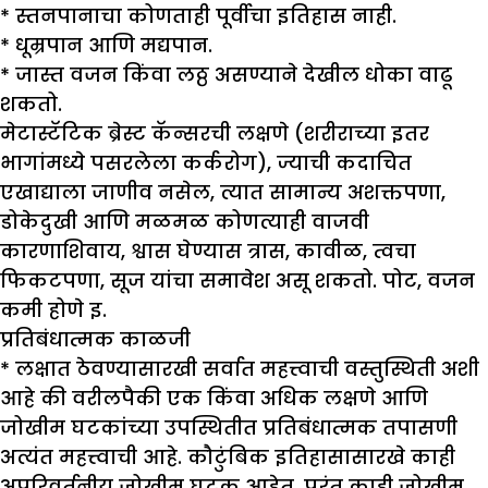
*
स्तनपानाचा कोणताही पूर्वीचा इतिहास नाही.
*
धूम्रपान आणि मद्यपान.
*
जास्त वजन किंवा लठ्ठ असण्याने देखील धोका वाढू
शकतो.
मेटास्टॅटिक ब्रेस्ट कॅन्सरची लक्षणे (शरीराच्या इतर
भागांमध्ये पसरलेला कर्करोग), ज्याची कदाचित
एखाद्याला जाणीव नसेल, त्यात सामान्य अशक्तपणा,
डोकेदुखी आणि मळमळ कोणत्याही वाजवी
कारणाशिवाय, श्वास घेण्यास त्रास, कावीळ, त्वचा
फिकटपणा, सूज यांचा समावेश असू शकतो. पोट, वजन
कमी होणे इ.
प्रतिबंधात्मक काळजी
*
लक्षात ठेवण्यासारखी सर्वात महत्त्वाची वस्तुस्थिती अशी
आहे की वरीलपैकी एक किंवा अधिक लक्षणे आणि
जोखीम घटकांच्या उपस्थितीत प्रतिबंधात्मक तपासणी
अत्यंत महत्त्वाची आहे. कौटुंबिक इतिहासासारखे काही
अपरिवर्तनीय जोखीम घटक आहेत, परंतु काही जोखीम