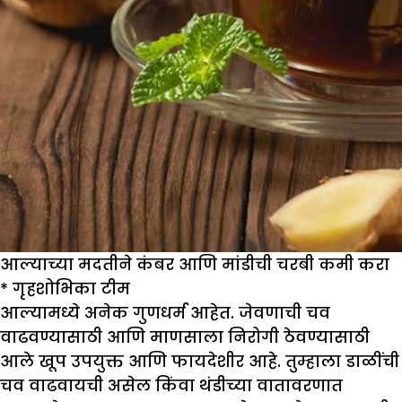
आल्याच्या मदतीने कंबर आणि मांडीची चरबी कमी करा
* गृहशोभिका टीम
आल्यामध्ये अनेक गुणधर्म आहेत. जेवणाची चव
वाढवण्यासाठी आणि माणसाला निरोगी ठेवण्यासाठी
आले खूप उपयुक्त आणि फायदेशीर आहे. तुम्हाला डाळींची
चव वाढवायची असेल किंवा थंडीच्या वातावरणात