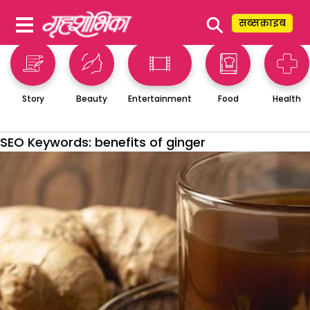
⚲
सब्सक्राइब
Story
Beauty
Entertainment
Food
Health
SEO Keywords:
benefits of ginger