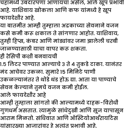
चहामध्ये उबदारपणा आणायचा असेल, आले खूप प्रभावी
आहे. याशिवाय खोकला आणि कफ यांमध्ये हे खूप
फायदेशीर आहे.
या बातमीत आम्‍ही तुम्‍हाला अद्रकाच्‍या सेवनाने वजन
कसे कमी करू शकाल ते सांगणार आहोत. याशिवाय,
तुम्ही हिप्स, कंबर आणि मांड्यांवर जमा झालेली चरबी
जाळण्यासाठी याचा वापर करू शकता.
ही रेसिपी कशी बनवायची
१.५ लिटर पाण्यात आल्याचे ३ ते ४ तुकडे टाका. यानंतर
मंद आचेवर उकळा. सुमारे 15 मिनिटे पाणी
उकळल्यानंतर ते थोडे थंड होऊ द्या. आता या पाण्याचे
सेवन केल्याने तुमचे वजन कमी होईल.
आले फायदेशीर आहे
आम्ही तुम्हाला सांगतो की आल्यामध्ये दाहक-विरोधी
गुणधर्म असतात. त्यामुळे सांधेदुखी आणि सूज यापासून
आराम मिळतो. संधिवात आणि ऑस्टियोआर्थरायटिस
यांसारख्या आजारांवर हे अत्यंत प्रभावी आहे.