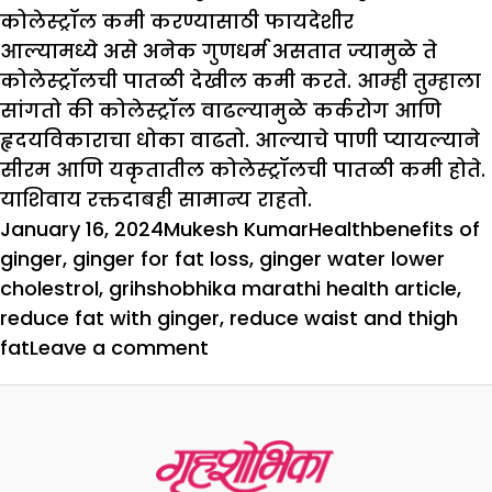
कोलेस्ट्रॉल कमी करण्यासाठी फायदेशीर
आल्यामध्ये असे अनेक गुणधर्म असतात ज्यामुळे ते
कोलेस्ट्रॉलची पातळी देखील कमी करते. आम्ही तुम्हाला
सांगतो की कोलेस्ट्रॉल वाढल्यामुळे कर्करोग आणि
हृदयविकाराचा धोका वाढतो. आल्याचे पाणी प्यायल्याने
सीरम आणि यकृतातील कोलेस्ट्रॉलची पातळी कमी होते.
याशिवाय रक्तदाबही सामान्य राहतो.
Posted
Author
Categories
Tags
January 16, 2024
Mukesh Kumar
Health
benefits of
on
ginger
,
ginger for fat loss
,
ginger water lower
cholestrol
,
grihshobhika marathi health article
,
reduce fat with ginger
,
reduce waist and thigh
on
fat
Leave a comment
आल्याच्या
मदतीने
कंबर
आणि