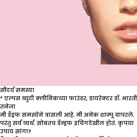
सौंदर्य समस्या
*
एल्पस ब्युटी क्लीनिकच्या फाउंडर
,
डायरेक्टर डॉ. भारती
तनेजा
मी डँड्रफ समस्येने त्रासली आहे. मी अनेक शाम्पू वापरले.
परंतु सर्व व्यर्थ. सोबतच डॅन्ड्रफ इचिंगदेखील होतं. कृपया
उपाय सांगा
?