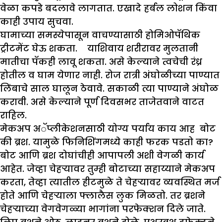
वेळा कपडे बदलावे लागतात. एखादे हर्बल लोशन किंवा
काही उपाय सुचवा.
घामाच्या समस्येपासून वाचण्यासाठी होमिओपॅथिक
ट्रीटमेंट घेऊ शकता. याशिवाय शरीरावर मुलतानी
मातीचा पॅकही लावू शकता. असे केल्याने त्वचेची रंध्र
होतील व घाम येणार नाही. रोज रात्री अंघोळीच्या पाण्यात
लिंबाचे साल घालून ठेवावे. सकाळी त्या पाण्याने अंघोळ
करावी. असे केल्याने पूर्ण दिवसभर ताजेतवाने वाटत
राहिल.
मेकअप अॅप्लीकेशनसाठी योग्य पर्याय काय आह
बोट
की ब्रश.
यामुळे फिनिशिंगमध्ये काही फरक पडतो का
?
बोट आणि ब्रश दोघांचीही आपापली अशी वेगळी कार्य
आहेत. जेव्हा चेहऱ्यावर तुम्ही बोटाच्या सहाय्याने मेकअप
करता, तेव्हा त्यातील हीटमुळे ते चेहऱ्यावर व्यवस्थित मर्ज
होते आणि चेहऱ्याला फ्लालैस लुक मिळतो. तर ब्रशने
चेहऱ्याच्या वेगवेगळ्या भागांना परफेक्शन दिले जाते.