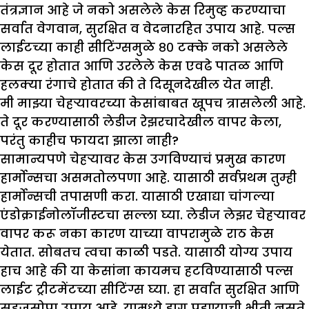
तंत्रज्ञान आहे जे नको असलेले केस रिमुव्ह करण्याचा
सर्वात वेगवान, सुरक्षित व वेदनारहित उपाय आहे. पल्स
लाईटच्या काही सीटिंग्समुळे ८० टक्के नको असलेले
केस दूर होतात आणि उरलेले केस एवढे पातळ आणि
हलक्या रंगाचे होतात की ते दिसूनदेखील येत नाही.
मी मा
झ्
या चेहऱ्यावरच्या केसांबाबत खूपच त्रासलेली आहे.
ते दूर करण्यासाठी लेडीज रे
झ
रचादेखील वापर केला
,
परंतु काहीच फायदा
झा
ला नाही
?
सामान्यपणे चेहऱ्यावर केस उगविण्याचं प्रमुख कारण
हार्मोन्सचा असमतोलपणा आहे. यासाठी सर्वप्रथम तुम्ही
हार्मोन्सची तपासणी करा. यासाठी एखाद्या चांगल्या
एंडोक्राईनोलॉजीस्टचा सल्ला घ्या. लेडीज लेझर चेहऱ्यावर
वापर करू नका कारण याच्या वापरामुळे राठ केस
येतात. सोबतच त्वचा काळी पडते. यासाठी योग्य उपाय
हाच आहे की या केसांना कायमच हटविण्यासाठी पल्स
लाईट ट्रीटमेंटच्या सीटिंग्स घ्या. हा सर्वात सुरक्षित आणि
सहजसोपा उपाय आहे. यामध्ये डाग पडण्याची भीती नसते