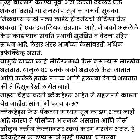
तुम्ही वॅक्सिंग करण्यापूर्वी अँटी एलर्जी टॅबलेट घेऊ
शकता. तसंही या समस्येपासून कायमची सुटका
मिळवण्यासाठी पल्स लाईट ट्रीटमेंटची सेटिंग्स घेऊ
शकता. हे एक इटालियन तंत्रज्ञान आहे, जे नको असलेले
केस काढण्याचं सर्वात प्रभावी सुरक्षित व वेदना रहित
साधन आहे. लेझर अंडर आर्मच्या केसांवरती अधिक
इफेक्टिव्ह असतं.
यामुळे याच्या काही सेटिंग्जमध्ये केस नसल्यास सारखेच
असतात. यामुळे ८० टक्के नको असलेले केस जातात
आणि उरलेले इतके पातळ आणि हलक्या रंगाचे असतात
की ते दिसूनदेखील येत नाही.
मा
झ्
या चेहऱ्यावरती ब्लॅकहेड्स आहेत जे सहजपणे काढता
येत नाहीत. सांगा मी काय करू
?
ब्लॅकहेड्स फेस पॅकच्या माध्यमातून काढणं शक्य नाही
आहे कारण ते पोर्सच्या आतमध्ये असतात आणि पोर्स
खोलून क्लीन केल्यानंतर स्क्रब करणं गरजेचं असतं. हे
ब्लॅकहेड्स काढण्यासाठी तुम्ही एखाद्या चांगल्या