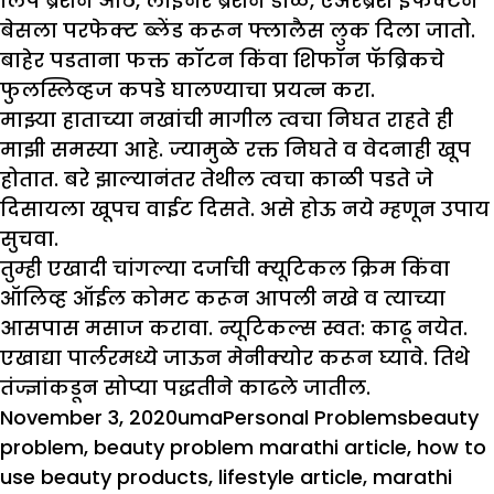
लिप ब्रशने ओठ, लाइनर ब्रशने डोळे, एअरब्रश इफेक्टने
बेसला परफेक्ट ब्लेंड करून फ्लालैस लुक दिला जातो.
बाहेर पडताना फक्त कॉटन किंवा शिफॉन फॅब्रिकचे
फुलस्लिव्हज कपडे घालण्याचा प्रयत्न करा.
मा
झ्
या हाताच्या नखांची मागील त्वचा निघत राहते ही
मा
झी
समस्या आहे. ज्यामुळे रक्त निघते व वेदनाही खूप
होतात. बरे
झा
ल्यानंतर तेथील त्वचा काळी पडते जे
दिसायला खूपच वाईट दिसते. असे होऊ नये म्हणून उपाय
सुचवा.
तुम्ही एखादी चांगल्या दर्जाची क्यूटिकल क्रिम किंवा
ऑलिव्ह ऑईल कोमट करून आपली नखे व त्याच्या
आसपास मसाज करावा. न्यूटिकल्स स्वत: काढू नयेत.
एखाद्या पार्लरमध्ये जाऊन मेनीक्योर करून घ्यावे. तिथे
तंज्ज्ञांकडून सोप्या पद्धतीने काढले जातील.
Posted
Author
Categories
Tags
November 3, 2020
uma
Personal Problems
beauty
on
problem
,
beauty problem marathi article
,
how to
use beauty products
,
lifestyle article
,
marathi