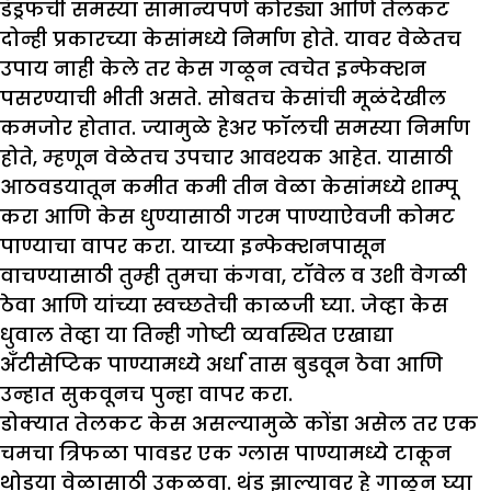
डँड्रफची समस्या सामान्यपणे कोरड्या आणि तेलकट
दोन्ही प्रकारच्या केसांमध्ये निर्माण होते. यावर वेळेतच
उपाय नाही केले तर केस गळून त्वचेत इन्फेक्शन
पसरण्याची भीती असते. सोबतच केसांची मूळंदेखील
कमजोर होतात. ज्यामुळे हेअर फॉलची समस्या निर्माण
होते, म्हणून वेळेतच उपचार आवश्यक आहेत. यासाठी
आठवडयातून कमीत कमी तीन वेळा केसांमध्ये शाम्पू
करा आणि केस धुण्यासाठी गरम पाण्याऐवजी कोमट
पाण्याचा वापर करा. याच्या इन्फेक्शनपासून
वाचण्यासाठी तुम्ही तुमचा कंगवा, टॉवेल व उशी वेगळी
ठेवा आणि यांच्या स्वच्छतेची काळजी घ्या. जेव्हा केस
धुवाल तेव्हा या तिन्ही गोष्टी व्यवस्थित एखाद्या
अँटीसेप्टिक पाण्यामध्ये अर्धा तास बुडवून ठेवा आणि
उन्हात सुकवूनच पुन्हा वापर करा.
डोक्यात तेलकट केस असल्यामुळे कोंडा असेल तर एक
चमचा त्रिफळा पावडर एक ग्लास पाण्यामध्ये टाकून
थोडया वेळासाठी उकळवा. थंड झाल्यावर हे गाळून घ्या