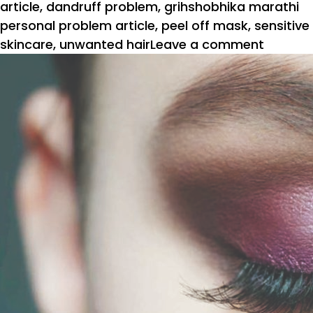
article
,
dandruff problem
,
grihshobhika marathi
personal problem article
,
peel off mask
,
sensitive
on
skincare
,
unwanted hair
Leave a comment
सौंदर्य
समस्या