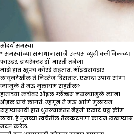
सौंदर्य समस्या
*
समस्यांच्या समाधानासाठी एल्पस ब्युटी क्लीनिकच्या
फाउंडर
,
डायरेक्टर डॉ. भारती तनेजा
मा
झे
हात खूपच कोरडे राहतात. मॉइश्चराय
झ
र
लावूनदेखील ते निस्तेज दिसतात. एखादा उपाय सांगा
ज्यामुळे ते मऊ मुलायम राहतील
?
हाताच्या त्वचेवर ऑइल ग्लॅन्डस नसल्यामुळे त्यांना
ऑइल द्यावं लागतं. म्हणून ते मऊ आणि मुलायम
राहण्यासाठी हात धुतल्यानंतर नेहमी एखादं घट्ट क्रीम
लावा. हे तुमच्या त्वचेतील तेलकटपणा कायम राखण्यास
मदत करेल.