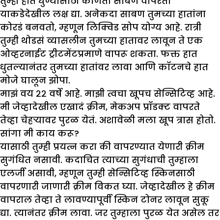
तुम्ही हात धुण्यासाठी कोणता साबण वापरता
याकडेदेखील लक्ष द्या. अनेकदा साबण तुमच्या हातांना
कोरडं बनवतो, म्हणून लिक्विड सोप योग्य आहे. रात्री
तुम्ही थोडसं व्यासलीन तुमच्या हातावर लावून ते एक
ओव्हरनाईट ट्रीटमेंटप्रमाणे वापरू शकता. फक्त हात
धुतल्यानंतर तुमच्या हातांवर लावा आणि कॉटनचे हात
मोजे घालून झोपा.
मा
झं
वय २२ वर्षे आहे. मा
झी
त्वचा खूपच सेन्सिटिव्ह आहे.
मी जेव्हादेखील एखादं क्रीम
,
मेकअप प्रॉडक्ट वापरते
तेव्हा चेहऱ्यावर पुरळ येतं. अशावेळी मला खूप त्रास होतो.
सांगा मी काय करू
?
यासाठी तुम्ही प्रयत्न करा की वापरण्यात येणारी क्रीम
सुगंधित नसावी. कदाचित त्याच्या सुगंधाची तुम्हाला
एलर्जी असावी, म्हणून तुम्ही सेन्सिटिव्ह स्किनसाठी
वापरणारी जाणारी क्रीम विकत घ्या. जेव्हादेखील हे क्रीम
वापराल तेव्हा ते लावण्यापूर्वी स्किन टोनर लावून सुकू
द्या. त्यानंतर क्रीम लावा. जर तुम्हाला पुरळ येत असेल तर