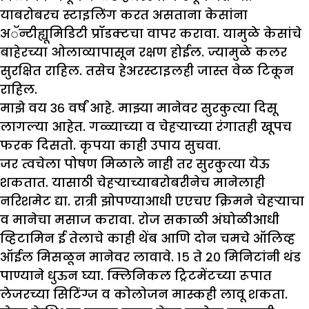
याबरोबरच स्टाइलिंग करत असताना केसांना
अॅन्टीह्यूमिडिटी प्रॉडक्टचा वापर करावा. यामुळे केसांचे
बाहेरच्या ओलाव्यापासून रक्षण होईल. ज्यामुळे कलर
सुरक्षित राहिल. तसेच हेअरस्टाइलही जास्त वेळ टिकून
राहिल.
मा
झे
वय ३६ वर्षं आहे. मा
झ्
या मानेवर सुरकुत्या दिसू
लागल्या आहेत. गळ्याच्या व चेहऱ्याच्या रंगातही खूपच
फरक दिसतो. कृपया काही उपाय सुचवा.
जर त्वचेला पोषण मिळाले नाही तर सुरकुत्या येऊ
शकतात. यासाठी चेहऱ्याच्याबरोबरीनेच मानेलाही
नरिशमेट द्या. रात्री झोपण्याआधी एएचए क्रिमने चेहऱ्याचा
व मानेचा मसाज करावा. रोज सकाळी अंघोळीआधी
व्हिटामिन ई तेलाचे काही थेंब आणि दोन चमचे ऑलिव्ह
ऑईल मिसळून मानेवर लावावे. १५ ते २० मिनिटांनी थंड
पाण्याने धुऊन घ्या. क्लिनिकल ट्रिटमेंटच्या रूपात
लेजरच्या सिटिंग्ज व कोलोजन मास्कही लावू शकता.