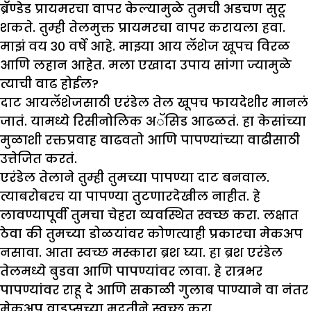
ब्रॅण्डेड प्रायमरचा वापर केल्यामुळे तुमची अडचण सुटू
शकते. तुम्ही तेलमुक्त प्रायमरचा वापर करायला हवा.
मा
झं
वय ३० वर्षे आहे. मा
झ्
या आय लॅशेज खूपच विरळ
आणि लहान आहेत. मला एखादा उपाय सांगा ज्यामुळे
त्याची वाढ होईल
?
दाट आयलॅशेजसाठी एरंडेल तेल खूपच फायदेशीर मानलं
जातं. यामध्ये रिसीनोलिक अॅसिड आढळतं. हा केसांच्या
मुळाशी रक्तप्रवाह वाढवतो आणि पापण्यांच्या वाढीसाठी
उत्तेजित करतं.
एरंडेल तेलाने तुम्ही तुमच्या पापण्या दाट बनवाल.
त्याबरोबरच या पापण्या तुटणारदेखील नाहीत. हे
लावण्यापूर्वी तुमचा चेहरा व्यवस्थित स्वच्छ करा. लक्षात
ठेवा की तुमच्या डोळयांवर कोणत्याही प्रकारचा मेकअप
नसावा. आता स्वच्छ मस्कारा ब्रश घ्या. हा ब्रश एरंडेल
तेलमध्ये बुडवा आणि पापण्यांवर लावा. हे रात्रभर
पापण्यांवर राहू दे आणि सकाळी गुलाब पाण्याने वा नंतर
मेकअप वाइप्सच्या मदतीने स्वच्छ करा.