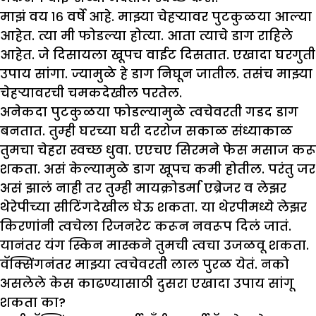
मा
झं
वय १६ वर्षे आहे. मा
झ्
या चेहऱ्यावर पुटकुळया आल्या
आहेत. त्या मी फोडल्या होत्या. आता त्याचे डाग राहिले
आहेत. जे दिसायला खूपच वाईट दिसतात. एखादा घरगुती
उपाय सांगा. ज्यामुळे हे डाग निघून जातील. तसंच मा
झ्
चेहऱ्यावरची चमकदेखील परतेल.
अनेकदा पुटकुळया फोडल्यामुळे त्वचेवरती गडद डाग
बनतात. तुम्ही घरच्या घरी दररोज सकाळ संध्याकाळ
तुमचा चेहरा स्वच्छ धुवा. एएचए सिरमने फेस मसाज करू
शकता. असं केल्यामुळे डाग खूपच कमी होतील. परंतु जर
असं झालं नाही तर तुम्ही मायक्रोडर्मा एब्रेजर व लेझर
थेरेपीच्या सीटिंगदेखील घेऊ शकता. या थेरपीमध्ये लेझर
किरणांनी त्वचेला रिजनरेट करून नवरूप दिलं जातं.
यानंतर यंग स्किन मास्कने तुमची त्वचा उजळवू शकता.
वॅक्सिंगनंतर मा
झ्
या त्वचेवरती लाल पुरळ येतं. नको
असलेले केस काढण्यासाठी दुसरा एखादा उपाय सांगू
शकता का
?