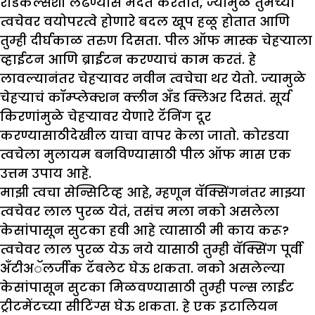
रेडिकल्सशी लढण्यास मदत करतात, ज्यामुळे तुमच्या
त्वचेवर वयोपरत्वे होणारे बदल खूप हळू होतात आणि
तुम्ही दीर्घकाळ तरुण दिसता. पील ऑफ मास्क चेहऱ्याला
व्हाईटन आणि ब्राईटन करण्याचं काम करतं. हे
लावल्यानंतर चेहऱ्यावर नवीन त्वचेचा थर येतो. ज्यामुळे
चेहऱ्याचं कॉम्प्लेक्शन क्लीन अँड क्लिअर दिसतं. सूर्य
किरणांमुळे चेहऱ्यावर येणारे टॅनिंग दूर
करण्यासाठीदेखील याचा वापर केला जातो. कोरडया
त्वचेला मुलायम बनविण्यासाठी पील ऑफ मास एक
उत्तम उपाय आहे.
मा
झी
त्वचा सेन्सिटिव्ह आहे
,
म्हणून वॅक्सिंगनंतर मा
झ्
त्वचेवर लाल पुरळ येतं
,
तसंच मला नको असलेला
केसांपासून सुटका हवी आहे त्यासाठी मी काय करू
?
त्वचेवर लाल पुरळ येऊ नये यासाठी तुम्ही वॅक्सिंग पूर्वी
अँटीअॅलर्जीक टॅबलेट घेऊ शकता. नको असलेल्या
केसांपासून सुटका मिळवण्यासाठी तुम्ही पल्स लाईट
ट्रीटमेंटच्या सीटिंग्स घेऊ शकता. हे एक इटालियन