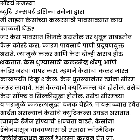
सौंदर्य समस्या
ब्यूटि एक्सपर्ट
इशिका तनेजा द्वारा
मी मा
झ्
या केसांच्या कलरसाठी पावसाळ्यात काय
काळजी घेऊ
?
जर केस पावसात भिजले असतील तर धुवून ताबडतोब
केस कोरडे करा, कारण पावसाचे पाणी प्रदूषणयुक्त
असते. ज्यामुळे कलर आणि केस दोन्ही खराब होऊ
शकतात. केस धुण्यासाठी कलरसेव्ह शॅम्पू आणि
कंडिशनरचा वापर करा. म्हणजे केसांचा कलर जास्त
काळपर्यंत टिकू शकेल. केस धुतल्यानंतर त्यांना सीरम
जरूर लावावे. असं केल्याने क्युटिकल्स बंद होतील, तसेच
केस सॉफ्ट व सिल्कीसुद्धा होतील. तसेच सीरमच्या
वापरामुळे कलरलासुद्धा चमक येईल. पावसाळ्यात हवेत
आर्द्रता असल्याने केसांचे क्युटिकल्स उघडत असतात.
त्यामुळे डॅमेज होण्याची शक्यता वाढते. केसांना
डॅमेजपासून वाचवण्यासाठी एखाद्या कॉस्मेटिक
क्लिनिकमधून कलर्ड हेअरस्पा करवून घेत जा.