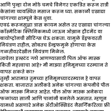
आणि पुन्हा दोन मोठे चमचे विनेगर एकत्रित करून रात्री
केसांना व्यवस्थित मसाज करून घ्या. सकाळी एखाद्या
चांगल्या शाम्पूने केस धुवा.
एवढं करूनसुद्धा त्रास कायम असेल तर एखाद्या चांगल्या
कॉस्मेटिक क्लिनिकमध्ये जाऊन ओझान ट्रीटमेंट वा
बायोप्ट्रोनची सीटिंग्स घेऊ शकता. यामुळे डँड्रफवरती
नियंत्रण राहील, सोबतच डॅन्ड्रफमुळे होणाऱ्या केस
गळतीवरदेखील नियंत्रण मिळेल.
त्वचेला इन्स्टंट ग्लो आणण्यासाठी पिल ऑफ मास्क
किती महत्त्वाचा आहे
?
मी मा
झ्
या हनिमूनच्या दरम्यान ते
वापरू शकते का
?
तुम्ही आरामात तुमच्या हनिमूनच्यादरम्यान हे वापरू
शकता. बाजारात अलीकडे अनेक चांगल्या कंपनीचे पील
ऑफ मास्क मिळत आहेत. पील ऑफ मास्क अनेकदा
फळांच्या साली आणि पानांनी बनलेले असतात. म्हणून
यामध्ये असणारे अनेक अँटीऑक्सिडंट नैसर्गिकरित्या फ्री