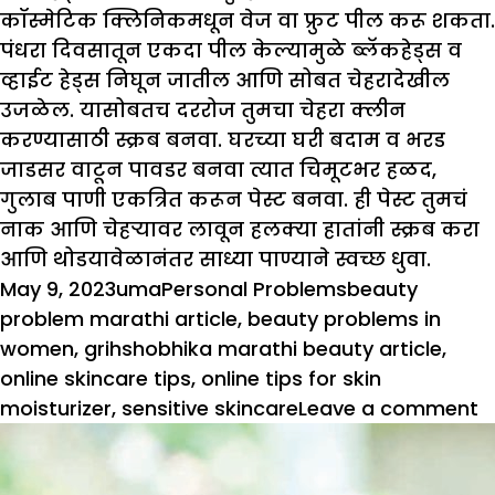
कॉस्मेटिक क्लिनिकमधून वेज वा फ्रुट पील करू शकता.
पंधरा दिवसातून एकदा पील केल्यामुळे ब्लॅकहेड्स व
व्हाईट हेड्स निघून जातील आणि सोबत चेहरादेखील
उजळेल. यासोबतच दररोज तुमचा चेहरा क्लीन
करण्यासाठी स्क्रब बनवा. घरच्या घरी बदाम व भरड
जाडसर वाटून पावडर बनवा त्यात चिमूटभर हळद,
गुलाब पाणी एकत्रित करून पेस्ट बनवा. ही पेस्ट तुमचं
नाक आणि चेहऱ्यावर लावून हलक्या हातांनी स्क्रब करा
आणि थोडयावेळानंतर साध्या पाण्याने स्वच्छ धुवा.
Posted
Author
Categories
Tags
May 9, 2023
uma
Personal Problems
beauty
on
problem marathi article
,
beauty problems in
women
,
grihshobhika marathi beauty article
,
online skincare tips
,
online tips for skin
o
moisturizer
,
sensitive skincare
Leave a comment
सौ
स