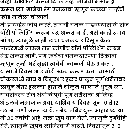
जेव्हा फेशिअल करून घ्याल तेव्हा मानेचा मसाजही
करून घ्या. मानेचा रंग उजळावा म्हणून कच्च्या पपईची
फोड मानेला चोळावी.
मी प्रायव्हेट जॉब करते. त्वचेची चमक वाढवण्यासाठी रोज
बॉडी पॉलिशिंग करून घेऊ शकत नाही. असे काही उपाय
सांगा
,
ज्यामुळे मा
झी
त्वचा चमकदार दिसू शकेल.
पार्लरमध्ये जाऊन रोज कोणीच बॉडी पॉलिशिंग करून
घेऊ शकत नाही. पण त्वचेचा चमकदारपणा टिकावा
म्हणून तुम्ही घरीसुद्धा त्वचेची काळजी घेऊ शकता.
यासाठी दिवसाआड बॉडी स्क्रब करू शकता. यासाठी
चोकरमध्ये साय व चिमूटभर हळद घालून पूर्ण शरीरावर
लावून नंतर हलक्या हाताने चोळून पाण्याने धुवून घ्या.
याबरोबरच रोज अंघोळीपूर्वी पूर्ण शरीराला ऑलिव्ह
ऑइलने मसाज करावा. याशिवाय दिवसातून १० ते १२
ग्लास पाणी जरूर प्यावे. तसेच प्रथिनयुक्त आहार घ्यावा.
मी २० वर्षांची आहे. मला खूप घाम येतो. ज्यामुळे दुर्गंधीही
येते. त्यामुळे खूपच लाजिरवाणे वाटते. दिवसातून २-३