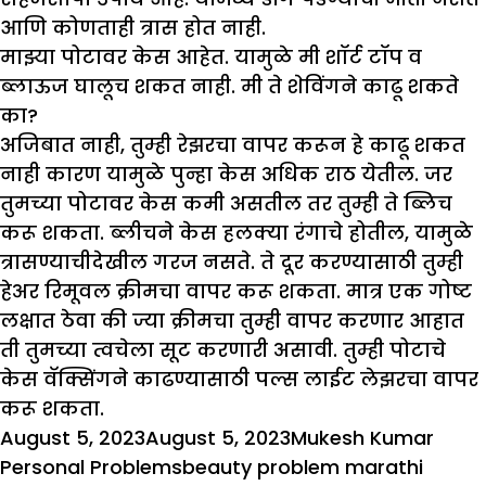
आणि कोणताही त्रास होत नाही.
माझ्या पोटावर केस आहेत. यामुळे मी शॉर्ट टॉप व
ब्लाऊज घालूच शकत नाही. मी ते शेविंगने काढू शकते
का?
अजिबात नाही, तुम्ही रेझरचा वापर करून हे काढू शकत
नाही कारण यामुळे पुन्हा केस अधिक राठ येतील. जर
तुमच्या पोटावर केस कमी असतील तर तुम्ही ते ब्लिच
करू शकता. ब्लीचने केस हलक्या रंगाचे होतील, यामुळे
त्रासण्याचीदेखील गरज नसते. ते दूर करण्यासाठी तुम्ही
हेअर रिमूवल क्रीमचा वापर करू शकता. मात्र एक गोष्ट
लक्षात ठेवा की ज्या क्रीमचा तुम्ही वापर करणार आहात
ती तुमच्या त्वचेला सूट करणारी असावी. तुम्ही पोटाचे
केस वॅक्सिंगने काढण्यासाठी पल्स लाईट लेझरचा वापर
करू शकता.
Posted
Author
Cate
August 5, 2023
August 5, 2023
Mukesh Kumar
on
Tags
Personal Problems
beauty problem marathi