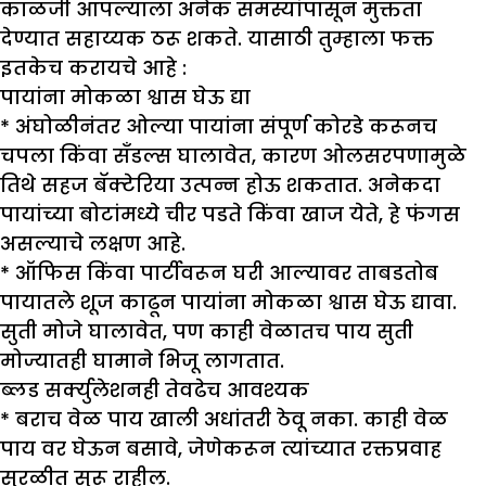
काळजी आपल्याला अनेक समस्यांपासून मुक्तता
देण्यात सहाय्यक ठरू शकते. यासाठी तुम्हाला फक्त
इतकेच करायचे आहे :
पायांना मोकळा श्वास घेऊ द्या
* अंघोळीनंतर ओल्या पायांना संपूर्ण कोरडे करूनच
चपला किंवा सँडल्स घालावेत, कारण ओलसरपणामुळे
तिथे सहज बॅक्टेरिया उत्पन्न होऊ शकतात. अनेकदा
पायांच्या बोटांमध्ये चीर पडते किंवा खाज येते, हे फंगस
असल्याचे लक्षण आहे.
* ऑफिस किंवा पार्टीवरून घरी आल्यावर ताबडतोब
पायातले शूज काढून पायांना मोकळा श्वास घेऊ द्यावा.
सुती मोजे घालावेत, पण काही वेळातच पाय सुती
मोज्यातही घामाने भिजू लागतात.
ब्लड सर्क्युलेशनही तेवढेच आवश्यक
* बराच वेळ पाय खाली अधांतरी ठेवू नका. काही वेळ
पाय वर घेऊन बसावे, जेणेकरून त्यांच्यात रक्तप्रवाह
सुरळीत सुरू राहील.