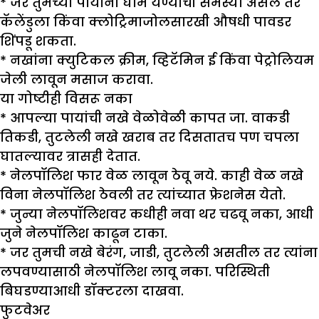
* जर तुमच्या पायांना घाम येण्याची समस्या असेल तर
कॅलेंडुला किंवा क्लोट्रिमाजोलसारखी औषधी पावडर
शिंपडू शकता.
* नखांना क्युटिकल क्रीम, व्हिटॅमिन ई किंवा पेट्रोलियम
जेली लावून मसाज करावा.
या गोष्टीही विसरू नका
* आपल्या पायांची नखे वेळोवेळी कापत जा. वाकडी
तिकडी, तुटलेली नखे खराब तर दिसतातच पण चपला
घातल्यावर त्रासही देतात.
* नेलपॉलिश फार वेळ लावून ठेवू नये. काही वेळ नखे
विना नेलपॉलिश ठेवली तर त्यांच्यात फ्रेशनेस येतो.
* जुन्या नेलपॉलिशवर कधीही नवा थर चढवू नका, आधी
जुने नेलपॉलिश काढून टाका.
* जर तुमची नखे बेरंग, जाडी, तुटलेली असतील तर त्यांना
लपवण्यासाठी नेलपॉलिश लावू नका. परिस्थिती
बिघडण्याआधी डॉक्टरला दाखवा.
फुटवेअर