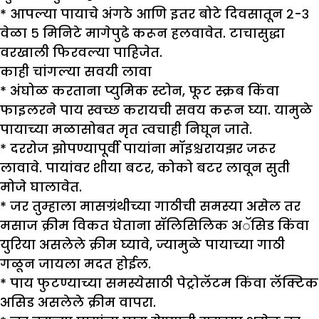
* आपल्या पायाचे अंगठे आणि इतर बोटे दिवसातून २-३
वेळा ५ मिनिटे मागेपुढे करून हलवावेत. टाचासुद्धा
वरखाली फिरवल्या पाहिजेत.
काही चांगल्या सवयी लावा
* अंघोळ करताना प्युमिक स्टोन, फूट स्क्रब किंवा
फाइलरने पाय स्वच्छ करायची सवय करून घ्या. यामुळे
पायाच्या मळासोबत मृत त्वचाही निघून जाते.
* दररोज झोपण्यापूर्वी पायांना मॉइश्चरायझर जरूर
लावावे. पायांवर शीया बटर, कोको बटर लावून सुती
मोजे घालावेत.
* जर तुम्हाला मासग्रंथीच्या गाठीची समस्या असेल तर
मसाज क्रीम विकत घेताना सॅलिसिलिक अॅसिड किंवा
युरिया असलेले क्रीम घ्यावे, ज्यामुळे पायाच्या गाठी
गळून जायला मदत होईल.
* पाय फुटण्याच्या समस्येसाठी पेट्रोलॅटम किंवा लॅक्टिक
असिड असलेले क्रीम वापरा.