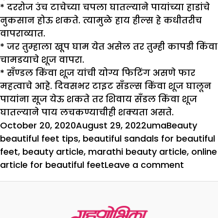
* दररोज उंच टाचेच्या चपला घातल्याने पायांच्या हाडांचे
नुकसान होऊ शकते. त्यामुळे हाय हील्स हे कधीतरीच
वापराव्यात.
* जर तुम्हाला खूप घाम येत असेल तर तुम्ही कापडी किंवा
चामडयाचे शूज वापरा.
* सँण्डल किंवा शूज यांची योग्य फिटिंग असणे फार
महत्वाचे आहे. दिवसभर टाइट सँडल्स किंवा शूज घालून
पायांना सूज येऊ शकते तर शिवाय सँडल किंवा शूज
घातल्याने पाय लचकण्याचीही शक्यता असते.
Posted
Author
Categories
Tag
October 20, 2020
August 29, 2022
uma
Beauty
on
beautiful feet tips
,
beautiful sandals for beautiful
feet
,
beauty article
,
marathi beauty article
,
online
on
article for beautiful feet
Leave a comment
सँडलच
नाही
पायसुद्ध
असावेत