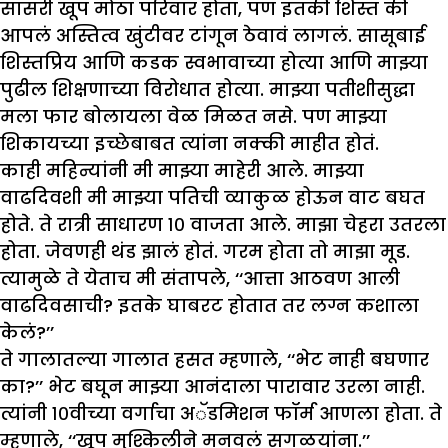
सासरी खूप मोठा परिवार होता, पण इतकी शिस्त की
आपलं अस्तित्व खुंटीवर टांगून ठेवावं लागलं. सासूबाई
शिस्तप्रिय आणि कडक स्वभावाच्या होत्या आणि माझ्या
पुढील शिक्षणाच्या विरोधात होत्या. माझ्या पतीशीसुद्धा
मला फार बोलायला वेळ मिळत नसे. पण माझ्या
शिकायच्या इच्छेबाबत त्यांना नक्की माहीत होतं.
काही महिन्यांनी मी माझ्या माहेरी आले. माझ्या
वाढदिवशी मी माझ्या पतिची व्याकुळ होऊन वाट बघत
होते. ते रात्री साधारण १० वाजता आले. माझा चेहरा उतरला
होता. जेवणही थंड झालं होतं. गरम होता तो माझा मूड.
त्यामुळे ते येताच मी संतापले, ‘‘आत्ता आठवण आली
वाढदिवसाची? इतके घाबरट होतात तर लग्न कशाला
केलं?’’
ते गालातल्या गालात हसत म्हणाले, ‘‘भेट नाही बघणार
का?’’ भेट बघून माझ्या आनंदाला पारावार उरला नाही.
त्यांनी १०वीच्या वर्गाचा अॅडमिशन फॉर्म आणला होता. ते
म्हणाले, ‘‘खूप मुश्किलीने मनवलं सगळयांना.’’