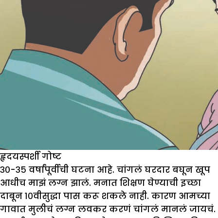
हृदयस्पर्शी गोष्ट
३०-३५ वर्षांपूर्वीची घटना आहे. चांगलं घरदार बघून खूप
आधीच माझं लग्न झालं. मनात शिक्षण घेण्याची इच्छा
दाबून १०वीसुद्धा पास करू शकले नाही. कारण आमच्या
गावात मुलीचं लग्न लवकर करणं चांगलं मानलं जायचं.