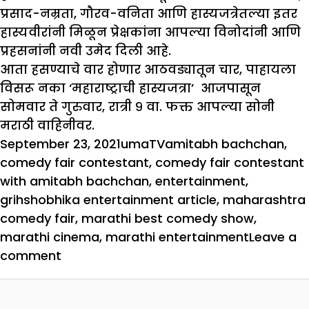
प्रसाद-नम्रता, गौरव-वनिता आणि हास्यजत्रेतल्या इतर
हास्यवीरांनी मिळून प्रेक्षकांना आपल्या विनोदांनी आणि
प्रहसनांनी नवी उमेद दिली आहे.
आता हसण्याचे वार होणार आठवड्यातून चार, पाहायला
विसरू नका ‘महाराष्ट्राची हास्यजत्रा’ आजपासून
सोमवार ते गुरुवार, रात्री ९ वा. फक्त आपल्या सोनी
मराठी वाहिनीवर.
Posted
Author
Categories
Tags
September 23, 2021
uma
TV
amitabh bachchan
,
on
comedy fair contestant
,
comedy fair contestant
with amitabh bachchan
,
entertainment
,
grihshobhika entertainment article
,
maharashtra
comedy fair
,
marathi best comedy show
,
marathi cinema
,
marathi entertainment
Leave a
on
comment
विनोदवीरांना
मिळाली