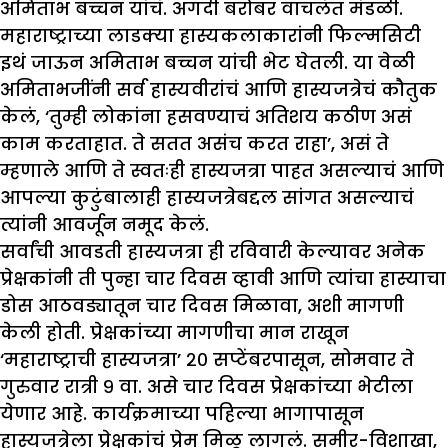
अमिताभ बच्चन यांचं. अगदी बरोबर वाचलंत मंडळी.
महाराष्ट्राच्या लाडक्या हास्यकलाकारांनी फिल्मसिटी
इथं जाऊन अमिताभ बच्चन यांची भेट घेतली. या वेळी
अमिताभजींनी सर्व हास्यवीरांचं आणि हास्यजत्रेचं कौतुक
केलं, ‘तुम्ही लोकांना हसवण्याचं अतिशय कठीण असं
काम करताहात. ते सतत असंच करत राहा’, असं ते
म्हणाले आणि ते स्वतःही हास्यजत्रा पाहत असल्याचं आणि
आपल्या कुटुंबालाही हास्यजत्रेबद्दल सांगत असल्याचं
त्यांनी आवर्जून नमूद केलं.
सर्वांची आवडती हास्यजत्रा ही रविवारी केल्यावर अनेक
प्रेक्षकांनी ती पुन्हा चार दिवस व्हावी आणि त्यांचा हास्याचा
डोस आठवड्यातून चार दिवस मिळावा, अशी मागणी
केली होती. प्रेक्षकांच्या मागणीचा मान राखून
‘महाराष्ट्राची हास्यजत्रा’ २० सप्टेंबरपासून, सोमवार ते
गुरुवार रात्री ९ वा. असे चार दिवस प्रेक्षकांच्या भेटीला
येणार आहे. कार्यक्रमाच्या पहिल्या भागापासून
हास्यजत्रेला प्रेक्षकांचं प्रेम मिळू लागलं. समीर-विशाखा,