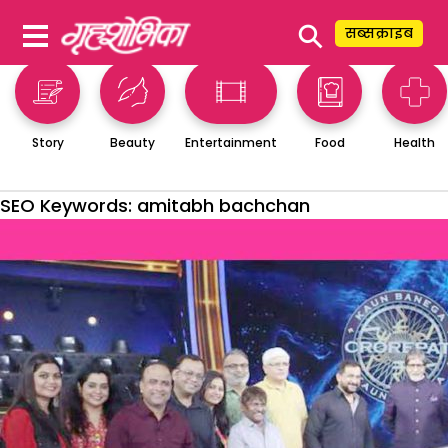
⚲
सब्सक्राइब
Story
Beauty
Entertainment
Food
Health
SEO Keywords:
amitabh bachchan