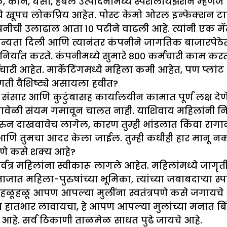
 कान, घसा, हर्बल उत्पादनांमध्ये स्पेशलायझेशन म्हणजे व
मध्ये खूपच लोकप्रिय आहेत. पोस्ट केमो ओरल इन्फेक्शन ट
नीची उलाढाल आता १० पटीने वाढली आहे. त्यांनी एक मॅन्
ी मान्यता दिली आणि त्यानंतर कंपनीने जागतिक बाजारपेठेत 
 निर्यात करते. कंपनीमध्ये सुमारे ८०० कर्मचारी काम करता
मचारी आहेत. मार्केटिंगमध्ये महिला कमी आहेत, पण प्लां
ती वैशिष्ट्ये असायला हवीत
?
यांनी संसार आणि कुटुंबासह कार्यालयीन कामात पूर्ण लक्ष 
यावेळी संयम गमावून चालत नाही. याशिवाय महिलांनी नि
रुन दाखवावेच लागेल, कारण तुम्ही भांडलात किंवा रागाने
आणि तुमचा आदर केला जाईल. तुम्ही कधीही हार मानू नक
रणे कसे शक्य आहे
?
 महिलांना स्वीकारू लागले आहेत. महिलांमध्ये जागृती येत आ
 महिला-पुरुषांच्या भूमिका, त्यांच्या जबाबदाऱ्या स्पष्
ूहळू आपण आपल्या मुलींना स्वतंत्रपणे कसे जगायचे आण
 हातभार लावायचा, हे आपण आपल्या मुलांच्या मनात ब
 आहे. सर्व ठिकाणी ताळमेळ साधत पुढे जायचे आहे.