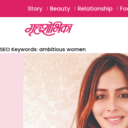
Story
Beauty
Relationship
Fo
SEO Keywords:
ambitious women