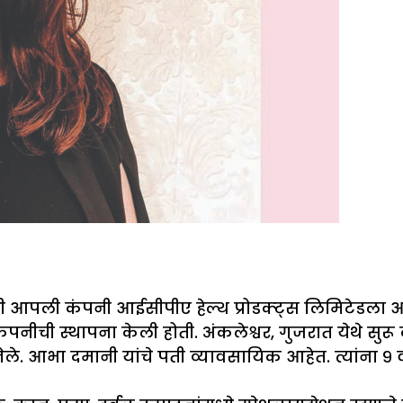
यांनी आपली कंपनी आईसीपीए हेल्थ प्रोडक्ट्स लिमिटेडला 
 या कंपनीची स्थापना केली होती. अंकलेश्वर, गुजरात येथे सु
े. आभा दमानी यांचे पती व्यावसायिक आहेत. त्यांना ९ वर्ष