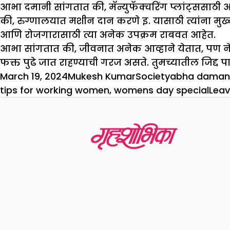
आभा दमानी सांगतात की, मॅन्युफॅक्चरिंग प्लांट्ससाठी 
की, रुग्णालयात मशीन दान करणे इ. यासाठी त्यांना मुख्यम
आणि रोजगारासाठी त्या अनेक उपक्रम राबवत आहेत.
आभा सांगतात की, जीवनात अनेक आव्हाने येतात, पण नेहमी
फक्त पुढे जात राहण्याची गरज असते. तुमच्यातील जिद्द
Posted
Author
Categories
Tags
March 19, 2024
Mukesh Kumar
Society
abha daman
on
tips for working women
,
womens day special
Lea