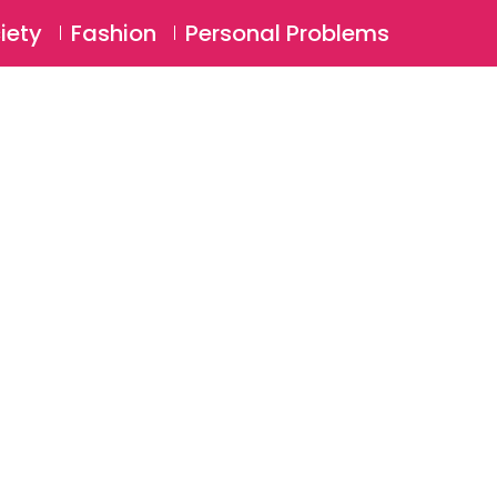
⚲
BSCRIBE
Login
iety
Fashion
Personal Problems
⚲