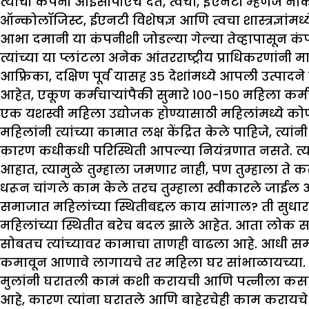
त्यांची कंपनी आईसीपीएचे दंत, त्वचा, इएनटी म्हणजे नाक,
ऑन्कोलॉजिस्ट, ईएनटी विशेषज्ञ आणि त्वचा शास्त्रज्ञां
आभा दमानी या कंपनीशी जोडल्या गेल्या तेव्हापासून कंप
त्यांच्या या प्लांटला अनेक आंतरराष्ट्रीय प्राधिकरणांन
आफ्रिका, दक्षिण पूर्व यासह ३५ देशांमध्ये आपली उत्पादने
आहेत, एकूण कर्मचाऱ्यांपैकी सुमारे १००-१५० महिला कर्
एक यशस्वी महिला उद्योजक होण्यासाठी महिलांमध्ये कोण
महिलांनी त्यांच्या कामात लक्ष केंद्रित केले पाहिजे, त्
कारण कधीकधी परिस्थिती आपल्या नियंत्रणात नसते. त्
आहात, त्यामुळे तुम्हाला जमणार नाही, पण तुम्हाला ते क
धरून चांगले काम केले तरच तुम्हाला स्वीकारले जाईल 
समाजात महिलांच्या स्थितीबद्दल काय सांगाल
?
ती सुधा
महिलांच्या स्थितीत बरेच बदल झाले आहेत. आता लोक सर्वत्र
सोबतच त्यांच्यावर कामाचा ताणही वाढला आहे. आधी समाजात
कमावून आणावे लागायचे तर महिला घर सांभाळायच्या. हळ
मुलांनी घरातली कामं कशी करायची आणि पत्नीला कसा
आहे, कारण त्यांना घरातले आणि बाहेरचेही काम करायचे