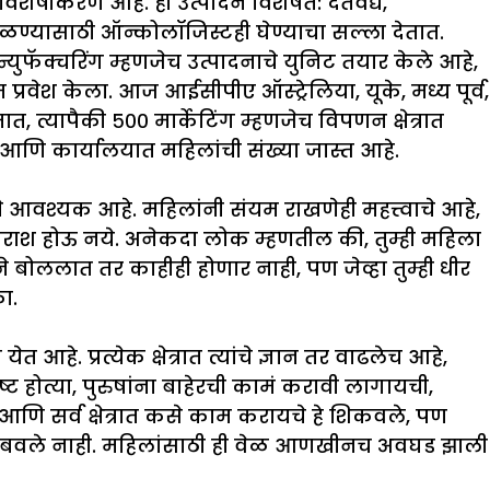
िशेषीकरण आहे. ही उत्पादने विशेषत: दंतवैद्य,
ाळण्यासाठी ऑन्कोलॉजिस्टही घेण्याचा सल्ला देतात.
युफॅक्चरिंग म्हणजेच उत्पादनाचे युनिट तयार केले आहे,
प्रवेश केला. आज आईसीपीए ऑस्ट्रेलिया, यूके, मध्य पूर्व,
त, त्यापैकी ५०० मार्केटिंग म्हणजेच विपणन क्षेत्रात
ट आणि कार्यालयात महिलांची संख्या जास्त आहे.
देणे आवश्यक आहे. महिलांनी संयम राखणेही महत्त्वाचे आहे,
राश होऊ नये. अनेकदा लोक म्हणतील की, तुम्ही महिला
 बोललात तर काहीही होणार नाही, पण जेव्हा तुम्ही धीर
ा.
हे. प्रत्येक क्षेत्रात त्यांचे ज्ञान तर वाढलेच आहे,
ट होत्या, पुरुषांना बाहेरची कामं करावी लागायची,
ि सर्व क्षेत्रात कसे काम करायचे हे शिकवले, पण
िंबवले नाही. महिलांसाठी ही वेळ आणखीनच अवघड झाली