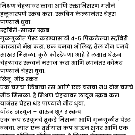
मिश्रण चेहऱ्यावर लावा आणि रक्ताभिसरण गतीने
हळूवारपणे स्क्रब करा. स्क्रबिंग केल्यानंतर चेहरा
पाण्याने धुवा.
स्ट्रॉबेरी-साखर स्क्रब
गुळगुळीत पेस्ट करण्यासाठी 4-5 पिकलेल्या स्ट्रॉबेरी
काट्याने मॅश करा. एक चमचा ऑलिव्ह तेल दोन चमचे
साखर मिसळा. कुठे कोरडेपणा आहे हे लक्षात घेऊन
चेहऱ्यावर स्क्रबने मसाज करा आणि त्यानंतर कोमट
पाण्याने चेहरा धुवा.
लिंबू-मीठ स्क्रब
एक चमचा लिंबाचा रस आणि एक चमचा मध दोन चमचे
मीठ मिसळा. हे मिश्रण चेहऱ्यावर लावून स्क्रब करा.
यानंतर चेहरा थंड पाण्याने नीट धुवा.
वॉटर खरबूज – ब्राऊन शुगर स्क्रब
एक कप टरबूजचे तुकडे मिसळा आणि गुळगुळीत पेस्ट
बनवा. त्यात एक तृतीयांश कप ब्राऊन शुगर आणि एक