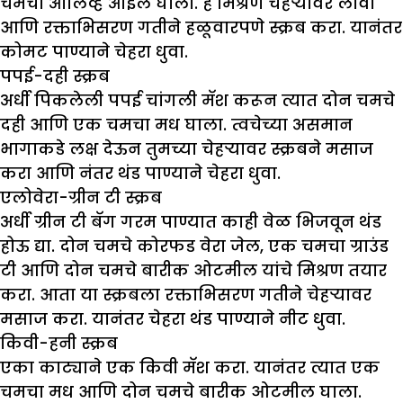
चमचा ऑलिव्ह ऑईल घाला. हे मिश्रण चेहऱ्यावर लावा
आणि रक्ताभिसरण गतीने हळूवारपणे स्क्रब करा. यानंतर
कोमट पाण्याने चेहरा धुवा.
पपई-दही स्क्रब
अर्धी पिकलेली पपई चांगली मॅश करून त्यात दोन चमचे
दही आणि एक चमचा मध घाला. त्वचेच्या असमान
भागाकडे लक्ष देऊन तुमच्या चेहऱ्यावर स्क्रबने मसाज
करा आणि नंतर थंड पाण्याने चेहरा धुवा.
एलोवेरा-ग्रीन टी स्क्रब
अर्धी ग्रीन टी बॅग गरम पाण्यात काही वेळ भिजवून थंड
होऊ द्या. दोन चमचे कोरफड वेरा जेल, एक चमचा ग्राउंड
टी आणि दोन चमचे बारीक ओटमील यांचे मिश्रण तयार
करा. आता या स्क्रबला रक्ताभिसरण गतीने चेहऱ्यावर
मसाज करा. यानंतर चेहरा थंड पाण्याने नीट धुवा.
किवी-हनी स्क्रब
एका काट्याने एक किवी मॅश करा. यानंतर त्यात एक
चमचा मध आणि दोन चमचे बारीक ओटमील घाला.