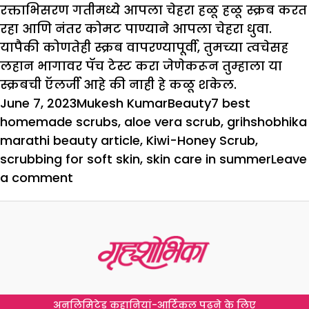
रक्ताभिसरण गतीमध्ये आपला चेहरा हळू हळू स्क्रब करत
रहा आणि नंतर कोमट पाण्याने आपला चेहरा धुवा.
यापैकी कोणतेही स्क्रब वापरण्यापूर्वी, तुमच्या त्वचेसह
लहान भागावर पॅच टेस्ट करा जेणेकरून तुम्हाला या
स्क्रबची ऍलर्जी आहे की नाही हे कळू शकेल.
Posted
Author
Categories
Tags
June 7, 2023
Mukesh Kumar
Beauty
7 best
on
homemade scrubs
,
aloe vera scrub
,
grihshobhika
marathi beauty article
,
Kiwi-Honey Scrub
,
scrubbing for soft skin
,
skin care in summer
Leave
on
a comment
हे
7
घरगुती
स्क्रब
उन्हाळ्यात
सर्वोत्तम
अनलिमिटेड कहानियां-आर्टिकल पढ़ने के लिए
असतील