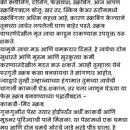
की क्लीनिंग, टोनिंग, फेसवॉश, स्क्रबिंग. आज आपण
स्क्रबिंगबद्दल बोलू. खरं तर, स्किन केअर रुटीनमध्ये
स्क्रबिंगला अधिक महत्त्व आहे, कारण स्क्रबिंग केल्याने
तुमच्या त्वचेत लपलेली घाण बाहेर पडते. स्क्रब
वापरणेदेखील मृत त्वचा काढून टाकण्यास उपयुक्त ठरू
शकते.
यामुळे त्वचा मऊ आणि चमकदार दिसते. हे त्वचेचा टोन
सुधारते आणि मुरुम आणि सुरकुत्या कमी
करण्यातदेखील मदत करू शकते. आम्ही तुम्हाला येथे
घरगुती स्क्रब कसा बनवायचा ते सांगणार आहोत,
ज्याद्वारे तुम्ही उन्हाळ्याच्या हंगामात तुमच्या त्वचेची
चांगली काळजी घेऊ शकाल, तर चला जाणून घेऊया या
फेस स्क्रब बनवण्याच्या पद्धतीबद्दल –
काकडी-मिंट स्क्रब
गुळगुळीत पेस्ट तयार होईपर्यंत अर्धी काकडी आणि
मूठभर पुदिन्याची पाने मिसळा. या पेस्टमध्ये एक चमचा
मध आणि दोन चमचे ओटचे जाडे भरडे पीठ घाला. हे