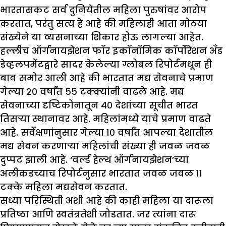
भारतासकट सर्व दुनियेतील महिला पुरुषांवर आरोप
करतात, परंतु सत्य हे आहे की महिलाही आता मोठया
संख्येने या व्यसनाच्या शिकार होऊ लागल्या आहेत.
हल्लीच ऑर्गनायझेशन फॉर इकॉनॉमिक कॉर्पोरेशन अँड
डेव्हलपमेंटद्वारे सादर केलेल्या ग्लोबल रिपोर्टमधून ही
बाब समोर आली आहे की भारतात मद्य सेवनाचे प्रमाण
गेल्या २० वर्षांत ५५ टक्क्यांनी वाढले आहे. मद्य
सेवनाच्या दृष्टिकोनातून ४० देशांच्या सूचीत भारत
तिसऱ्या स्थानावर आहे. महिलांमध्ये याचे प्रमाण वाढते
आहे. सर्वेक्षणांनुसार गेल्या १० वर्षांत आपल्या देशातील
मद्य सेवन करणाऱ्या महिलांची संख्या ही जवळ जवळ
दुप्पट झाली आहे. ‘वर्ल्ड हेल्थ ऑर्गनायझेशन’च्या
अलीकडच्याच रिपोर्टनुसार भारतात जवळ जवळ ११
टक्के महिला मद्यसेवन करतात.
सध्या परिस्थिती अशी आहे की काही महिला या दारूला
प्रतिष्ठा आणि स्वतंत्रतेशी जोडतात. जर त्यांना दारू