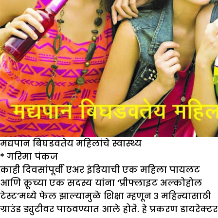
मद्यपान बिघडवतेय महिलांचे स्वास्थ्य
*
गरिमा पंकज
काही दिवसांपूर्वी एअर इंडियाची एक महिला पायलट
आणि क्रूच्या एक सदस्य यांना ‘प्रीफ्लाइट अल्कोहोल
टेस्ट’मध्ये फेल झाल्यामुळे शिक्षा म्हणून ३ महिन्यासाठी
ग्राउंड ड्युटीवर पाठवण्यात आले होते. हे प्रकरण डायरेक्टर