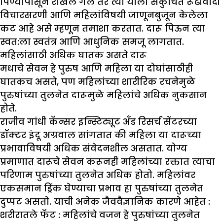
पिण्यापासून रोखले गेले तर त्या याला संकुचित रूढीवादी
विचारसरणी आणि महिलांविषयी जाणूनबुजून केलेला
कट आहे असे म्हणून तमाशा करतात. दारू पिऊन त्या
स्वत:ला स्वतंत्र आणि आधुनिक समजू लागतात.
महिलांसाठी अधिक घातक असते दारू
मधाचे सेवन हे पुरुष आणि महिला या दोघांसाठीही
घातकच असते, पण महिलांच्या शारीरिक रचनेमुळे
पुरुषांच्या तुलनेत दारूमुळे महिलांचे अधिक नुकसान
होते.
राजीव गांधी कॅन्सर इन्स्टिट्यूट अँड रिसर्च सेंटरच्या
डॉक्टर इंदू अग्रवाल सांगतात की महिला या दारूच्या
प्रभावाविषयी अधिक संवेदनशील असतात. योग्य
प्रमाणात दारूचे सेवन करूनही महिलांच्या रक्तात त्याचा
परिणाम पुरुषांच्या तुलनेत अधिक होतो. महिलांवर
एकसमान ड्रिंक घेण्याचा प्रभाव हा पुरुषांच्या तुलनेत
दुप्पट असतो. याची अनेक जैववैज्ञानिक कारणे आहेत :
शरीरातले फॅट :
महिलांचे वजन हे पुरुषांच्या तुलनेत