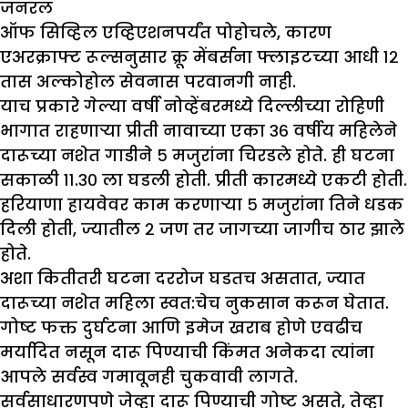
जनरल
ऑफ सिव्हिल एव्हिएशनपर्यंत पोहोचले, कारण
एअरक्राफ्ट रूल्सनुसार क्रू मेंबर्सना फ्लाइटच्या आधी १२
तास अल्कोहोल सेवनास परवानगी नाही.
याच प्रकारे गेल्या वर्षी नोव्हेंबरमध्ये दिल्लीच्या रोहिणी
भागात राहणाऱ्या प्रीती नावाच्या एका ३६ वर्षीय महिलेने
दारूच्या नशेत गाडीने ५ मजुरांना चिरडले होते. ही घटना
सकाळी ११.३० ला घडली होती. प्रीती कारमध्ये एकटी होती.
हरियाणा हायवेवर काम करणाऱ्या ५ मजुरांना तिने धडक
दिली होती, ज्यातील २ जण तर जागच्या जागीच ठार झाले
होते.
अशा कितीतरी घटना दररोज घडतच असतात, ज्यात
दारूच्या नशेत महिला स्वत:चेच नुकसान करून घेतात.
गोष्ट फक्त दुर्घटना आणि इमेज खराब होणे एवढीच
मर्यादित नसून दारू पिण्याची किंमत अनेकदा त्यांना
आपले सर्वस्व गमावूनही चुकवावी लागते.
सर्वसाधारणपणे जेव्हा दारू पिण्याची गोष्ट असते, तेव्हा