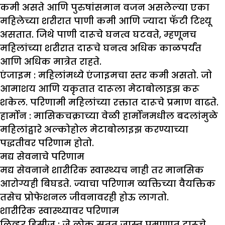
कमी असते आणि पुरुषांसमान वजन असलेल्या एका
महिलेच्या शरीरात पाणी कमी आणि ज्यादा फॅटी टिश्यू
असतात. जिथे पाणी दारूचे घनत्व घटवते, म्हणूनच
महिलांच्या शरीरात दारूचे घनत्व अधिक काळपर्यंत
आणि अधिक मात्रेत राहते.
एंजाइम :
महिलांमध्ये एंजाइमचा स्तर कमी असतो. जो
आमाशय आणि यकृतात दारूला मेटाबोलाइझ करू
शकेल. परिणामी महिलांच्या रक्तात दारूचे प्रमाण वाढते.
हार्मोन :
मासिकचक्राच्या वेळी हार्मोनमधील बदलांमुळे
महिलांद्वारे अल्कोहोल मेटाबोलाइझ करण्याच्या
पद्धतीवर परिणाम होतो.
मद्य सेवनाचे परिणाम
मद्य सेवनाने शारीरिक स्वास्थ्यच नाही तर मानसिक
आरोग्यही बिघडते. ज्याचा परिणाम व्यक्तिच्या वैयक्तिक
तसेच प्रोफेशनल जीवनावरही होऊ लागतो.
शारीरिक स्वास्थ्यावर परिणाम
लिव्हर डिसीज :
जे लोक सतत जास्त प्रमाणात दारूचे