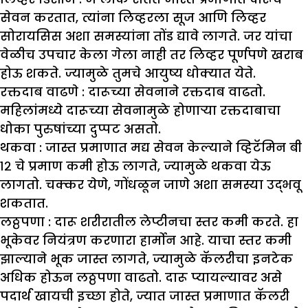
सेवन करतात, त्यांना लिव्हरला सूज आणि लिव्हर
सोरायसिस अशा समस्यांना तोंड द्यावे लागते. जर यांचा
वेळीच उपचार केला गेला नाही तर लिव्हर पूर्णपणे खराब
होऊ शकते. ज्यामुळे तुमचे आयुष्य धोक्यात येते.
रक्तदाब वाढणे :
दारूच्या सेवनाने रक्तदाब वाढतो.
महिलांमध्ये दारूच्या सेवनामुळे होणाऱ्या रक्तदाबाचा
धोका पुरुषांच्या दुप्पट असतो.
थकवा :
जास्त प्रमाणात मद्य सेवन केल्याने व्हिटॅमिन बी
१२ चे प्रमाण कमी होऊ लागते, ज्यामुळे थकवा येऊ
लागतो. चक्कर येणे, गोंधळून जाणे अशा समस्या उद्भवू
शकतात.
लठ्ठपणा :
दारू शरीरातील लेप्टीनचा स्तर कमी करते. हा
भूकेवर नियंत्रण करणारा हार्मोन आहे. याचा स्तर कमी
झाल्याने भूक जास्त लागते, ज्यामुळे कॅलरीचा इनटेक
अधिक होऊन लठ्ठपणा वाढतो. दारू प्यायल्यावर असे
पदार्थ खायची इच्छा होते, ज्यात जास्त प्रमाणात कॅलरी