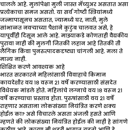
चालले आहे. मुलांपेक्षा मुली जास्त मॅच्युअर असतात असा
प्रत्येकाचा समज असतो. या सर्व गोष्टी स्त्रियांमध्ये
जन्मापासूनच असतात, ज्यामध्ये घर, नाती, मुले
सांभाळत नवऱ्याच्या पैशाने कुटुंब चालवत असे, हे
यापूर्वीही दिसून आले आहे. माझ्याकडे कोणताही वैद्यकीय
पुरावा नाही की मुलगी जितकी लहान आहे तितकी ती
लैंगिक किंवा पुनरुत्पादकदृष्ट्या चांगली आहे. मला ते
मान्य नाही.
शिक्षित करणे आवश्यक आहे
भारत सरकारने महिलांसाठी विवाहाचे किमान
कायदेशीर वय १८ वरून २१ वर्षे करण्यासाठी संसदेत
विधेयक मांडले होते. महिलांचे लग्नाचे वय १८ वरून २१
वर्षे करण्याचा प्रस्ताव होता. पुरुषांसाठी वय 21 वर्षे
राहणार असताना लोकसंख्या नियंत्रित करणे शक्य
होईल का? असे विचारले असता अंजली हसते आणि
म्हणते की लोकसंख्या नियंत्रित होईल की नाही हे सांगणे
कठीण आहे, कारण मी शहरी भागात राहतो आणि हे