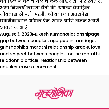
वैवाहिक जीवन चांगले चालले आहे. अशा परिस्थितीत,
असा निष्कर्ष काढता येतो की, यशस्वी वैवाहिक
जीवनासाठी पती-पत्नीमध्ये वयाच्या अंतरापेक्षा
एकमेकांबद्दल अधिक प्रेम, आदर आणि समज असणे
आवश्यक आहे.
Posted
Author
Categories
Tags
August 3, 2023
Mukesh Kumar
Relationship
age
on
gap between couples
,
age gap in marriage
,
grihshobhika marathi relationship article
,
love
and respect between couples
,
online marathi
relationhip article
,
relationship between
on
couples
Leave a comment
पती-
पत्नीच्या
वयात
किती
अंतर
असावे?