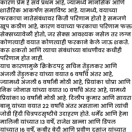
कारण प्रेम हे सर्व प्रथम आहे, ज्यामध्ये मानसिक आणि
शारीरिक आकर्षण समाविष्ट आहे. यामध्ये, वयाच्या
फरकाचा नातेसंबंधावर किती परिणाम होतो हे समजणे
खूप कठीण आहे, कारण वयाच्या फरकाचा परिणाम फक्त
सेक्सच्यावेळी होतो, जर सेक्स आवश्यक नसेल तर लग्न
कोणत्याही वयात कोणत्याही फरकाने केले जाऊ शकते.
करू शकतो आणि त्याचा संबंधांच्या बांधणीवर कधीही
परिणाम होत नाही.
याच कारणामुळे क्रिकेटपटू सचिन तेंडुलकर आणि
अंजली तेंडुलकर यांच्या वयात 6 वर्षांचे अंतर आहे,
ज्यामध्ये अंजली 6 वर्षांनी मोठी आहे, प्रियांका चोप्रा आणि
निक जोनास यांच्या वयात 10 वर्षांचे अंतर आहे, यामध्ये
प्रियांका 10 वर्षांनी मोठी आहे. दिलीप कुमार आणि सायरा
बानू यांच्या वयात 22 वर्षांचे अंतर असताना आणि त्यांची
जोडी हिंदी चित्रपटसृष्टीचे उदाहरण होते. धर्मेंद्र आणि हेमा
मालिनी यांच्यात 13 वर्षे, राजेश खन्ना आणि डिंपल
यांच्यात 16 वर्षे, कबीर बेदी आणि प्रवीण दुसांज यांच्यात