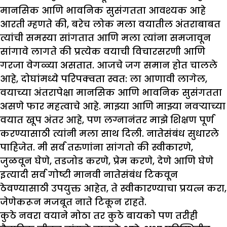
मानसिक आणि भावनिक सुसंगतता आवश्यक आहे
आरती म्हणते की, बरेच लोक मला वयातील अंतराबाबत
त्यांची समस्या सांगतात आणि मला त्यांना समजावून
सांगावे लागते की प्रत्येक वयाची विचारसरणी आणि
गरजा वेगळ्या असतात. आजचे जग समान होत चालले
आहे, दोघांमध्ये परिपक्वता स्वत: ला आणावी लागेल,
वयाच्या अंतरापेक्षा मानसिक आणि भावनिक सुसंगतता
असणे फार महत्वाचे आहे. माझ्या आणि माझ्या नवऱ्याच्या
वयात खूप अंतर आहे, पण लग्नानंतर माझे शिक्षण पूर्ण
करण्यासाठी त्यांनी मला साथ दिली. नातेसंबंध सुधारले
पाहिजेत. मी सर्व तरुणांना सांगतो की स्वीकारणे,
जुळवून घेणे, तडजोड करणे, प्रेम करणे, देणे आणि घेणे
इत्यादी सर्व गोष्टी मानवी नातेसंबंध टिकवून
ठेवण्यासाठी उपयुक्त आहेत, ते स्वीकारण्याचा प्रयत्न करा,
जेणेकरून मजबूत नाते टिकून राहते.
कुठे नवरा वयाने मोठा तर कुठे बायको पण तरीही