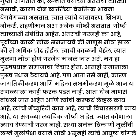
गुप्ता सांगतात की, लग्नात वयाच्या अंतराची व्याख्या
नसावी, कारण दोन व्यक्तींच्या वैयक्तिक भावना
वेगवेगळ्या असतात, त्यात त्यांचे वातावरण, शिक्षण,
नोकरी, राहणीमान अशा अनेक गोष्टी असतात. गोष्टी
त्याच्याशी संबंधित आहेत. अंतराची गरजही का आहे,
पूर्वीच्या काळी लोक समजायचे की माणूस मोठा झाला
की तो अधिक प्रौढ होईल, त्याची काळजी घेईल, त्यात
मुलगा मोठा होणं गरजेचं मानलं जात असे. मग हा
पुरुषप्रधान समाजाचा विचार होता. आताही समाजाला
पुरुष प्रधान ठेवायचे आहे, पण आता तसे नाही, कारण
जागतिकीकरण आणि महिला सक्षमीकरणामुळे आज या
सगळ्याला काही फरक पडत नाही. आता दोन माणसं
बांधली जात आहेत आणि त्यांची कम्फर्ट लेव्हल काय
आहे, त्यांची मॅच्युरिटी काय आहे, त्यांची विचारसरणी काय
आहे, या सगळ्या लवचिक गोष्टी आहेत, ज्यात कोणाला
न्याय देण्याची गरज नाही. सध्या अनेक ठिकाणी मुलींची
लग्ने मुलांपेक्षा वयाने मोठी असूनही त्यांचे आयुष्य चांगले