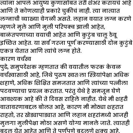
त्यांना आपलं आयुष्य कुणासोबत तरी शेअर करायचं आहे
आणि ते कोणत्याही प्रकारे चुकीचं नाही. त्या नात्यात
लग्नाची व्याख्या वेगळी असते. लहान वयात लग्न करणे
म्हणजे मुले आणि मुली परिपक्व झाली आहेत,
बाळंतपणाच्या वयाची आहेत आणि कुटुंब चालू ठेवू
इच्छित आहेत. या सर्व गरजा पूर्ण करण्यासाठी दोन कुटुंबे
एकत्र येतात आणि त्यांचे लग्न होते.
कारण वर्चस्व
पुढे, समुपदेशक म्हणतात की वयातील फरक केवळ
वर्चस्वासाठी आहे, जिथे पुरुष स्वतःला स्त्रियांपेक्षा अधिक
शहाणे, अधिक शिक्षित समजतात आणि त्यांच्या पत्नीला
पटवण्याचा प्रयत्न करतात. परंतु येथे हे समजून घेणे
आवश्यक आहे की ते दिवस राहिले नाहीत. येथे मी शहरी
वातावरणाबद्दल बोलत आहे, कारण मी मोठ्या शहरात
राहतो, तर खेड्यापाड्यात आणि लहान शहरांमध्ये आजही
मुलगा मुलीपेक्षा मोठा असणे योग्य मानले जाते. त्यातही
बदल येत आहेत आणि ते पूर्णपणे बदलणे शक्य आहे.