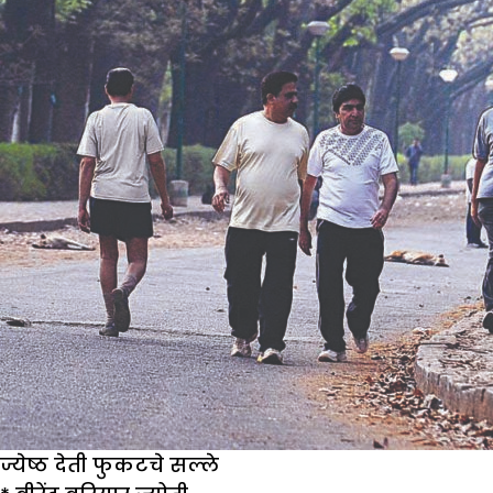
ज्येष्ठ देती फुकटचे सल्ले