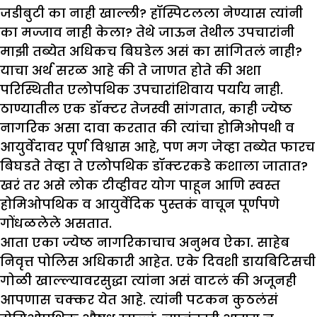
जडीबुटी का नाही खाल्ली? हॉस्पिटलला नेण्यास त्यांनी
का मज्जाव नाही केला? तेथे जाऊन तेथील उपचारांनी
माझी तब्येत अधिकच बिघडेल असं का सांगितलं नाही?
याचा अर्थ सरळ आहे की ते जाणत होते की अशा
परिस्थितीत एलोपथिक उपचारांशिवाय पर्याय नाही.
ठाण्यातील एक डॉक्टर तेजस्वी सांगतात, काही ज्येष्ठ
नागरिक असा दावा करतात की त्यांचा होमिओपथी व
आयुर्वेदावर पूर्ण विश्वास आहे, पण मग जेव्हा तब्येत फारच
बिघडते तेव्हा ते एलोपथिक डॉक्टरकडे कशाला जातात?
खरं तर असे लोक टीव्हीवर योग पाहून आणि स्वस्त
होमिओपथिक व आयुर्वेदिक पुस्तकं वाचून पूर्णपणे
गोंधळलेले असतात.
आता एका ज्येष्ठ नागरिकाचाच अनुभव ऐका. साहेब
निवृत्त पोलिस अधिकारी आहेत. एके दिवशी डायबिटिसची
गोळी खाल्ल्यावरसुद्धा त्यांना असं वाटलं की अजूनही
आपणास चक्कर येत आहे. त्यांनी पटकन कुठलंसं