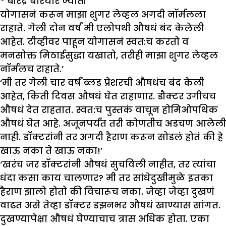
*
बीरेंद्र बरियार ज्योती
योगासनं करून माझा शुगर लेव्हल अगदी नॉर्मलला
राहाते. गेली दोन वर्षं मी एलोपथी औषधं बंद केलेली
आहेत. टीव्हीवर पाहून योगासनं स्वत:च करतो व
मनसोक्त मिठाईसुद्धा यखातो, तरीही माझा शुगर लेव्हल
नॉर्मलच राहाते.’
‘मी तर गेली चार वर्षं ब्लड प्रेशरची औषधंच बंद केली
आहेत, किती दिवस औषधं घेत राहाणार. डौक्टर उगीचच
औषधं देत राहतात. स्वत:च पुस्तकं वाचून होमिओपथिक
औषधं घेत आहे. अजूनपर्यंत तरी कोणतीच अडचण आलेली
नाही. डॉक्टरांनी तर अगदी हैराण करून सोडलं होतं की हे
खाऊ नका ते खाऊ नका!’
‘खरंच जर डॉक्टरांनी औषधं सुचविली नाहीत, तर त्यांचा
धंदा कसा काय चालणार? मी तर सांधेदुखीमुळे इतका
हैराण झालो होतो की विचारूच नका. जेव्हा जेव्हा दुखणं
वाढत असे तेव्हा डॉक्टर डझनभर औषधं खाण्यास सांगत.
दुखण्यापेक्षा औषधं घेण्याचाच त्रास अधिक होता. एका