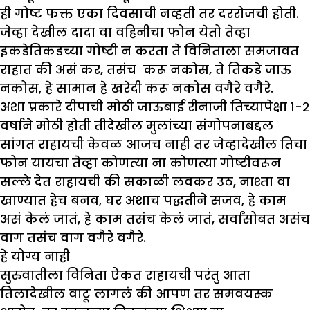
ही गोष्ट फक्त एका दिवसाची नव्हती तर दररोजची होती.
जेव्हा देखील दादा वा वहिनीचा फोन येतो तेव्हा
इकडेतिकडच्या गोष्टी न करता ते विनिताला समजावत
राहात की असं कर, तसंच करू नकोस, ते तिकडे जाऊ
नकोस, हे सामान हे खरेदी करू नकोस वगैरे वगैरे.
अशा प्रकारे दीपाची मोठी जाऊबाई रीनाजी तिच्यापेक्षा १-२
वर्षाने मोठी होती तीदेखील मुलांच्या संगोपनाबद्दल
सांगत राहायची केवळ आजच नाही तर जेव्हादेखील तिचा
फोन यायचा तेव्हा कोणत्या ना कोणत्या गोष्टीवरून
सल्ले देत राहायची की सकाळी लवकर उठ, नाश्ता वा
खाण्यात हेच बनव, घर अशाच पद्धतीने सजव, हे काम
असं केलं जातं, हे काम तसंच केलं जातं, सर्वांसोबत असंच
वाग तसंच वाग वगैरे वगैरे.
हे योग्य नाही
सुरुवातीला विनिता ऐकत राहायची परंतु आता
तिलादेखील वाटू लागलं की आपण तर समवयस्क