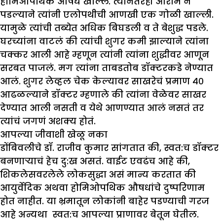
होमिओपथिक औषध खाल्लं. त्यानंतरही आराम न
पडल्याने त्यांनी एलोपथीची आणखी एक गोळी खाल्ली.
यामुळे त्यांची तब्येत अधिक बिघडली व ते बेशुद्ध पडले.
घरच्यांना वाटलं की त्यांची शुगर कमी झाल्याने त्यांना
चक्कर आली आहे म्हणून त्यांनी त्यांना शुद्धीवर आणून
सरबत पाजलं. मग त्यांना ताबडतोब डॉक्टरकडे नेण्यात
आलं. शुगर लेव्हल चेक केल्यावर साखरेचं प्रमाण ४०
आढळल्याने डॉक्टर म्हणाले की त्यांना वेळेवर साखर
देण्यात आली नसती व येथे आणण्यात आलं नसतं तर
त्यांचं जगणं अशक्य होतं.
आपल्या जीवाशी
खेळू नका
डोंबिवलीचे डॉ. राजीव कुमार सांगतात की, स्वत:च डॉक्टर
बनणाऱ्याचं हेच दु:ख असतं. वाईट एवढंच आहे की,
शिकलेसवरलेले लोकसुद्धा असं मान्य करतात की
आयुर्वेदिक अथवा होमिओपथिक औषधांचे दुष्परिणाम
होत नाहीत. या भ्रमातून लोकांनी बाहेर पडण्याची गरज
आहे अन्यथा स्वत:च आपल्या प्राणावर बेतून घेतील.