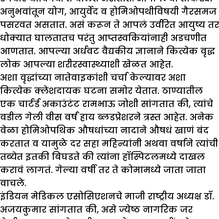
अनुभवांतून योग, आयुर्वेद व होमिओपथीविषयी गैरसमज
पसरवत असतात. असं करून ते आपलं उर्वरित आयुष्य तर
धोक्यात घालतातच परंतु आप्तस्वकियांनाही अडचणीत
आणतात. आपल्या अर्धवट वैद्यकीय ज्ञानाने कित्येक वृद्ध
लोक आपल्या शरीरस्वास्थ्याशी खेळत आहेत.
अशा वृद्धांच्या नातेवाइकांशी चर्चा केल्यावर अशा
कित्येक क्लेशदायक घटना समोर येतात. ठाण्यातील
एक चार्टर्ड अकाउंटंट रामभाऊ जोशी सांगतात की, त्यांचे
वडील गेली वीस वर्षं हाय ब्लडप्रेशरने त्रस्त आहेत. अनेक
वेळा होमिओपथिक औषधांच्या नादाने औषधं खाणं बंद
करतात व यामुळे दर सहा महिन्यांनी अथवा वर्षाने त्यांची
तब्येत इतकी बिघडते की त्यांना हॉस्पिटलमध्ये दाखल
करावं लागतं. गेल्या वर्षी तर ते कोमामध्ये जाता जाता
वाचले.
इंडियन मेडिकल एसोसिएशनचे माजी राष्ट्रीय अध्यक्ष डॉ.
अजयकुमार सांगतात की, असे ज्येष्ठ नागरिक जर