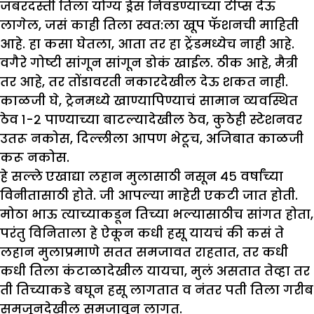
जबरदस्ती तिला योग्य ड्रेस निवडण्याच्या टीप्स देऊ
लागेल, जसं काही तिला स्वत:ला खूप फॅशनची माहिती
आहे. हा कसा घेतला, आता तर हा ट्रेंडमध्येच नाही आहे.
वगैरे गोष्टी सांगून सांगून डोकं खाईल. ठीक आहे, मैत्री
तर आहे, तर तोंडावरती नकारदेखील देऊ शकत नाही.
काळजी घे, ट्रेनमध्ये खाण्यापिण्याचं सामान व्यवस्थित
ठेव १-२ पाण्याच्या बाटल्यादेखील ठेव, कुठेही स्टेशनवर
उतरू नकोस, दिल्लीला आपण भेटूच, अजिबात काळजी
करू नकोस.
हे सल्ले एखाद्या लहान मुलासाठी नसून ४५ वर्षांच्या
विनीतासाठी होते. जी आपल्या माहेरी एकटी जात होती.
मोठा भाऊ त्याच्याकडून तिच्या भल्यासाठीच सांगत होता,
परंतु विनिताला हे ऐकून कधी हसू यायचं की कसं ते
लहान मुलाप्रमाणे सतत समजावत राहतात, तर कधी
कधी तिला कंटाळादेखील यायचा, मुलं असतात तेव्हा तर
ती तिच्याकडे बघून हसू लागतात व नंतर पती तिला गरीब
समजूनदेखील समजावून लागत.