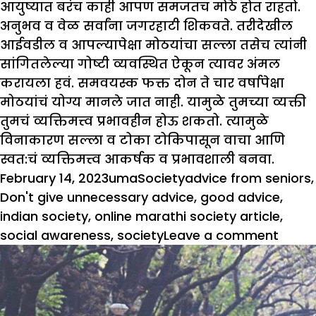
आयुष्यात बरंच काही आपण समजतच मोठे होत राहतो.
अनुभव व वेळ सर्वांना जगरहाटी शिकवते. तरीदेखील
आईवडील व आपल्यापेक्षा मोठयांचा सल्ला तसेच त्यांनी
सांगितलेल्या गोष्टी व्यवस्थित ऐकून त्यावर अंमल
करायला हवं. समवयस्क फक्त दोन ते चार वर्षापेक्षा
मोठयांचं योग्य मानले जात नाही. यामुळे तुमच्या व्यक्ती
तुमचं व्यक्तिमत्त्व प्रभावहीन होऊ शकतो. त्यामुळे
विनाकारण सल्ला व टोका टोकिपासून वाचा आणि
स्वत:चं व्यक्तिमत्त्व आकर्षक व प्रभावशाली बनवा.
Posted
Author
Categories
Tags
February 14, 2023
uma
Society
advice from seniors
,
on
Don't give unnecessary advice
,
good advice
,
indian society
,
online marathi society article
,
on
social awareness
,
society
Leave a comment
विना
सल्ला
देऊ
नका