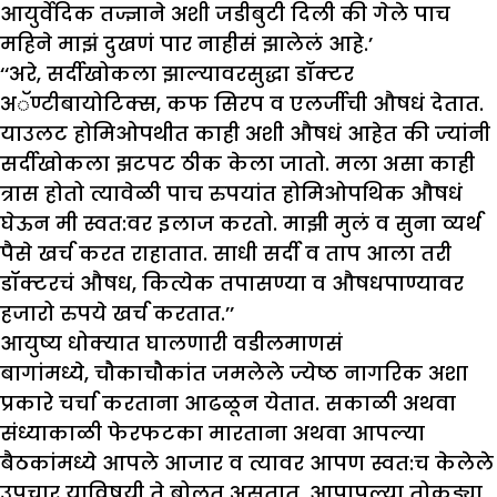
आयुर्वेदिक तज्ज्ञाने अशी जडीबुटी दिली की गेले पाच
महिने माझं दुखणं पार नाहीसं झालेलं आहे.’
‘‘अरे, सर्दीखोकला झाल्यावरसुद्धा डॉक्टर
अॅण्टीबायोटिक्स, कफ सिरप व एलर्जीची औषधं देतात.
याउलट होमिओपथीत काही अशी औषधं आहेत की ज्यांनी
सर्दीखोकला झटपट ठीक केला जातो. मला असा काही
त्रास होतो त्यावेळी पाच रुपयांत होमिओपथिक औषधं
घेऊन मी स्वत:वर इलाज करतो. माझी मुलं व सुना व्यर्थ
पैसे खर्च करत राहातात. साधी सर्दी व ताप आला तरी
डॉक्टरचं औषध, कित्येक तपासण्या व औषधपाण्यावर
हजारो रुपये खर्च करतात.’’
आयुष्य धोक्यात घालणारी वडीलमाणसं
बागांमध्ये, चौकाचौकांत जमलेले ज्येष्ठ नागरिक अशा
प्रकारे चर्चा करताना आढळून येतात. सकाळी अथवा
संध्याकाळी फेरफटका मारताना अथवा आपल्या
बैठकांमध्ये आपले आजार व त्यावर आपण स्वत:च केलेले
उपचार याविषयी ते बोलत असतात. आपापल्या तोकड्या