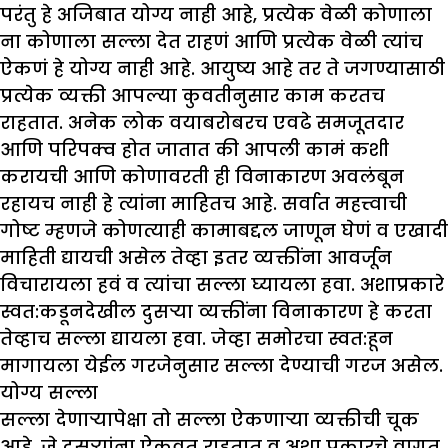
परंतु हे अजिबात योग्य नाही आहे, प्रत्येक वेळी कोणाला
ना कोणाला सल्ला देत राहणं आणि प्रत्येक वेळी त्यांच
ऐकणं हे योग्य नाही आहे. आयुष्य आहे तर ते जगण्यासाठी
प्रत्येक व्यक्ती आपल्या कुवतीनुसार काम करतच
राहतात. अनेक लोक वयाबरोबरच एवढे समजूतदार
आणि परिपक्व होत जातात की आपली कामं कशी
करायची आणि कोणावरती ही विनाकारण अवलंबून
रहायच नाही हे त्यांना माहितच आहे. सर्वात महत्त्वाची
गोष्ट म्हणजे कोणत्याही कामाबद्दल जाणून घेणं व एखादी
माहिती द्यायची असेल तेव्हा इतर व्यक्तींना आवर्जून
विचारायला हवं व त्यांचा सल्ला घ्यायला हवा. अशाप्रकारे
स्वत:कडूनदेखील दुसऱ्या व्यक्तींना विनाकारण हे करता
तेव्हाच सल्ला द्यायला हवा. जेव्हा समोरचा स्वत:हून
मागायला येईल गरजेनुसार सल्ला देण्याची गरज असेल.
योग्य सल्ला
सल्ला देणाऱ्यापेक्षा तो सल्ला ऐकणाऱ्या व्यक्तीची चूक
आहे. जे दुसऱ्यांना ऐकवत राहतात व अशा प्रकारचे वागत