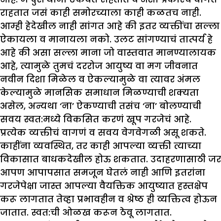
राहतात जसं काही समोरच्याला काही कळतच नाही.
आम्ही हेदेखील नाही सांगत आहे की इतर व्यक्तींचा सल्ला
ऐकायला व मानायला नको. उलट सांगण्याचं तात्पर्य हे
आहे की असा सल्ला माना जो वास्तवात मानण्यालायक
आहे, त्यामुळे तुमचं दररोज आयुष्य वा मग जीवनात
नवीन दिशा मिळेल व ऐकल्यामुळे वा त्यावर अंमल
केल्यामुळे मानसिक समाधान मिळण्याची शक्यता
असेल, अन्यथा ‘ना’ ऐकण्याची तसंच ‘ना’ बोलण्याची
सवय स्वत:मध्ये विकसित करणं खूप गरजेचं आहे.
प्रत्येक व्यक्तीचं वागणं व सवय वेगवेगळी असू शकते.
काहींना व्यवस्थित, तर काही आपल्या व्यक्ती त्याच्या
विकासात बाधकदेखील होऊ शकतात. उदाहरणासाठी जर
आपण आपापसात समजून घेतलं नाही आणि इतरांना
गरजेपेक्षा जास्त आपल्या वैयक्तिक आयुष्यात हस्तक्षेप
करू लागतात तेव्हा प्रभावहीन व श्रेष्ठ ही व्यक्तित्व होऊन
जातात. स्वत:ची ओळख करून ठेवू लागतात.