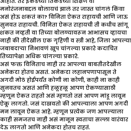
आहोत. तर इकडच्या तिकडच्या शिक्षण वा
मनोरंजनाबद्दल बोलायचं झालं तर जास्त चांगलं किंवा
असं होऊ शकतं का? विनिता ऐकत राहायची आणि जाऊ
सुनवत राहायची. विनिता ऐकत राहायची ती कधीच सांगू
शकत नव्हती वा तिच्या बोलण्यावरून आभासच व्हायचा
नाही की तीदेखील एक गृहिणी व स्त्री आहे, जिला आपल्या
जबाबदाऱ्या निभावणं खूप चांगल्या प्रकारे कदाचित
तिच्यापेक्षा अधिक चांगल्या प्रकारे.
असं फक्त विनिताच नाही तर आपल्या बाबतीतदेखील
अनेकदा होतच असतं. अनेकदा लहानपणापासून ते
अगदी मोठं होईपर्यंत कोणी ना कोणी, काही ना काही
सुनवतच असतं आणि हळूहळू आपण ऐकण्यासाठी
म्हणून ऐकत राहतो असं म्हणतो तसं आपण मांडू लावून
ऐकू लागतो. जसं दाखवतो की आपल्याला आपण अगदी
मन लावून ऐकत आहे. म्हणून प्रत्येक जण आपल्याला
काही समजतच नाही असं मानून स्वताचा सल्ला वारंवार
देऊ लागतो आणि अनेकदा होतच राहतं.