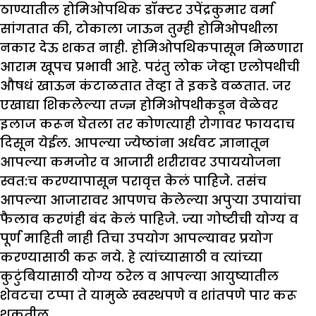
ठाण्यातील होमिओपथिक डॉक्टर उपेंद्रकुमार वर्मा
सांगतात की, टोकाला जाऊन तुम्ही होमिओपथीला
नकार देऊ शकत नाही. होमिओपथिकपासून मिळणारा
आराम खूपच प्रभावी आहे. परंतु लोक जेव्हा एलोपथीची
औषधं खाऊन कंटाळतात तेव्हा ते इकडे वळतात. जर
एखाद्या शिकलेल्या तज्ज्ञ होमिओपथीकडून वेळेवर
इलाज करून घेतला तर कोणत्याही रोगावर फायदाच
दिसून येईल. आपल्या ज्येष्ठांना अर्धवट ज्ञानातून
आपल्या कमजोर व आजारी शरीरावर उपाययोजना
स्वत:च करण्यापासून परावृत्त केलं पाहिजे. तसंच
आपल्या आजारावर आपणच केलेल्या अपुऱ्या उपायांचा
फैलाव करणंही बंद केलं पाहिजे. ज्या गोष्टीची योग्य व
पूर्ण माहिती नाही तिचा उपयोग आपल्यावर प्रयोग
करण्यासाठी करू नये. हे त्यांच्यासाठी व त्यांच्या
कुटुंबियासाठी योग्य ठरेल व आपल्या आयुष्यातील
शेवटचा टप्पा ते यामुळे स्वस्थपणे व शांतपणे पार करू
शकतील.